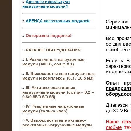
»
Для чего используют
нагрузочные модули?
»
АРЕНДА нагрузочных модулей
Серийное 
минимальн
»
Осторожно подделки!
Все произ
со дня вв
приобрете
»
КАТАЛОГ ОБОРУДОВАНИЯ
»
I. Резистивные нагрузочные
Если у В
модули (400 В, cos φ = 1)
характери
инженерам
»
II. Высоковольтные нагрузочные
модули и комплексы (6.3 / 10.5 кВ)
Опыт про
»
III. Активно-реактивные
предприя
нагрузочные модули (cos φ = 0,2 –
оборудова
0.8/0.85/0.9/0.95)
Диапазон 
»
IV. Реактивные нагрузочные
до 30 МВт.
модули (только квар)
»
V. Высоковольтные активно-
Наше пре
реактивные нагрузочные модули
любые
тех