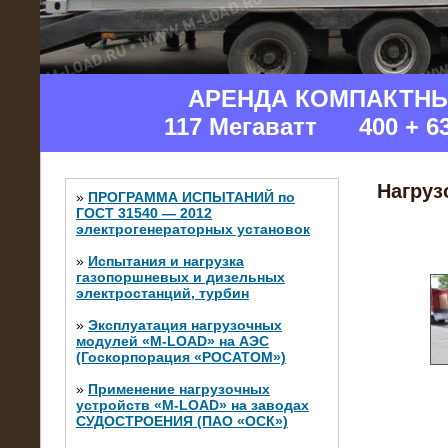
АРЕНДА КОМПАКТН
117 Мегаватт 400 + 6
Нагруз
»
ПРОГРАММА ИСПЫТАНИЙ по
ГОСТ 31540 — 2012
электрогенераторных установок
»
Испытания и нагрузка
газопоршневых и дизельных
электростанций, турбин
»
Эксплуатация нагрузочных
модулей «M-LOAD» на АЭС
(Госкорпорация «РОСАТОМ»)
»
Применение нагрузочных
устройств «M-LOAD» на заводах
СУДОСТРОЕНИЯ (ПАО «ОСК»)