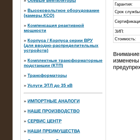
»
Осевые вентиляторы
Гарантия:
»
Высоковольтное оборудование
Срок службы
(камеры КСО)
Сертификаци
»
Компенсация реактивной
мощности
ЗИП:
Стоимость:
»
Корпуса / Корпуса серии ВРУ
(для вводно-распределительных
устройств)
Внимание:
изменены 
»
Комплектные трансформаторные
подстанции (КТП)
предупре
28.02.2015
Нагрузочные модули 700 кВт (4
»
Трансформаторы
штуки)
»
Услуги ЭТЛ до 35 кВ
»
ИМПОРТНЫЕ АНАЛОГИ
»
НАШЕ ПРОИЗВОДСТВО
»
СЕРВИС ЦЕНТР
»
НАШИ ПРЕИМУЩЕСТВА