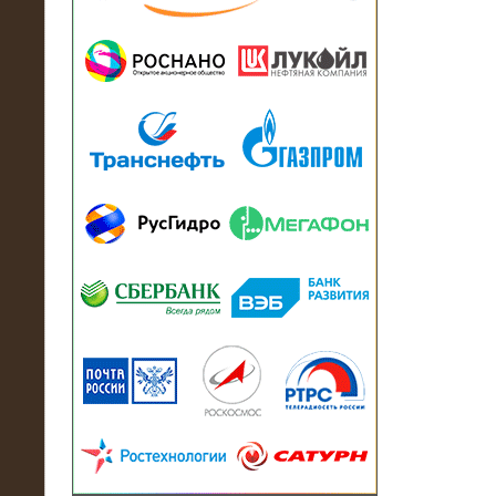
13.07.2018
Активно-реактивный нагрузочный
модуль в контейнере 2700 кВА на
Балтийский завод
22.06.2017
Активно-реактивные нагрузочные
модули 15 МВт (21,5 МВА) На Кубок
конфедераций