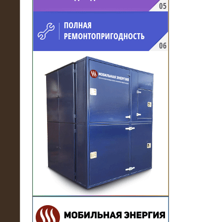
напряжением 10 кВ для
производственного предприятия
21.03.2017
Комплектная трансформаторная
подстанция 6 МВА (морское
исполнение, IP56)