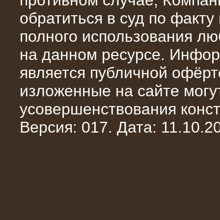
противном случае, Компан
обратиться в суд по факту
полного использования л
на данном ресурсе. Инфор
является публичной офёрт
13.02.2016
изложенные на сайте могут
Нагрузочный комплекс 8 МВт (10
МВА)
усовершенствования конст
Версия: 017. Дата: 11.10.20