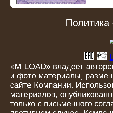
11.03.2016
Нагрузочный модуль НМ-100-К2 для
DATA-центра
Политика
«M-LOAD» владеет авторск
и фото материалы, разме
02.03.2016
сайте Компании. Использо
Нагрузочное устройство 400 кВт
(500 кВА) для сети АЗС
материалов, опубликованн
только с письменного сог