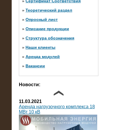
»
Сертификат Соответствия
»
Теоретический раздел
10.10.2014
»
Опросный лист
Нагрузочный комплекс 20 МВт в 2
яруса (напряжение 6-10 кВ)
»
Описание продукции
»
Структура обозначения
»
Наши клиенты
»
Аренда модулей
»
Вакансии
Фото галерея
Новости:
11.03.2021
Аренда нагрузочного комплекса 18
МВт 10 кВ