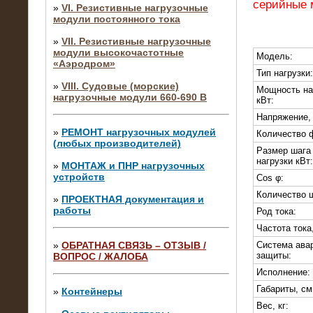
серийные 
»
VI. Резистивные нагрузочные
модули постоянного тока
»
VII. Резистивные нагрузочные
модули высокочастотные
Модель:
«Аэродром»
Тип нагрузки:
»
VIII. Судовые (морские)
Мощность на
нагрузочные модули 660-690 В
кВт:
Напряжение,
»
РЕМОНТ нагрузочных модулей
Количество 
(любых производителей)
Размер шага
нагрузки кВт:
»
МОНТАЖ и ПНР нагрузочных
устройств
Сos φ:
Количество 
»
ПРОЕКТНАЯ документация и
работы
Род тока:
Частота тока,
»
ОБРАТНАЯ СВЯЗЬ – ОТЗЫВ /
Система ава
защиты:
ВОПРОС / ЖАЛОБА
10.04.2015
Исполнение:
Аренда нагрузочного модуля 4 МВт,
10 кВ
Габариты, см
»
Контейнеры
Вес, кг: