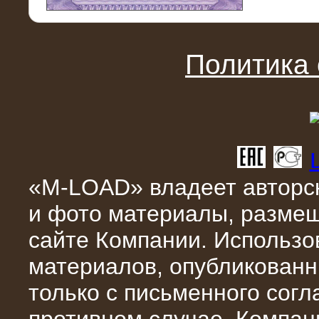
11.03.2016
Нагрузочный модуль НМ-100-К2 для
DATA-центра
Политика
«M-LOAD» владеет авторск
и фото материалы, разме
02.03.2016
сайте Компании. Использо
Нагрузочное устройство 400 кВт
(500 кВА) для сети АЗС
материалов, опубликованн
только с письменного сог