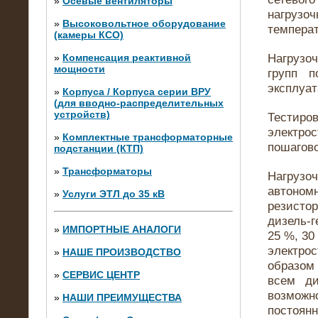
»
Осевые вентиляторы
нагруз
»
Высоковольтное оборудование
температ
(камеры КСО)
Нагрузо
»
Компенсация реактивной
мощности
групп 
эксплуа
»
Корпуса / Корпуса серии ВРУ
(для вводно-распределительных
устройств)
Тестиро
электро
»
Комплектные трансформаторные
пошагово
подстанции (КТП)
28.02.2015
Нагрузочные модули 700 кВт (4
»
Трансформаторы
Нагрузо
штуки)
автоном
»
Услуги ЭТЛ до 35 кВ
резисто
дизель-г
»
ИМПОРТНЫЕ АНАЛОГИ
25 %, 30
электро
»
НАШЕ ПРОИЗВОДСТВО
образом 
»
СЕРВИС ЦЕНТР
всем ди
возможно
»
НАШИ ПРЕИМУЩЕСТВА
постоянн