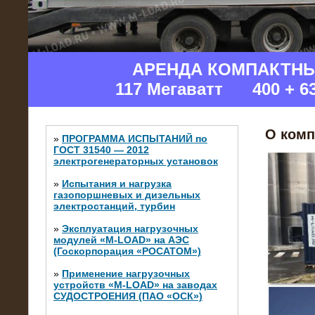
АРЕНДА КОМПАКТН
117 Мегаватт 400 + 6
О комп
»
ПРОГРАММА ИСПЫТАНИЙ по
ГОСТ 31540 — 2012
электрогенераторных установок
»
Испытания и нагрузка
газопоршневых и дизельных
электростанций, турбин
»
Эксплуатация нагрузочных
модулей «M-LOAD» на АЭС
(Госкорпорация «РОСАТОМ»)
»
Применение нагрузочных
устройств «M-LOAD» на заводах
СУДОСТРОЕНИЯ (ПАО «ОСК»)