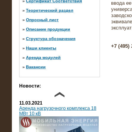
»
Сертификат Соответствия
ввода ее
универ
»
Теоретический раздел
заводско
10.10.2014
»
Опросный лист
эквивале
Нагрузочный комплекс 20 МВт в 2
эксплуат
яруса (напряжение 6-10 кВ)
»
Описание продукции
»
Структура обозначения
+7 (495)
»
Наши клиенты
»
Аренда модулей
»
Вакансии
Фото галерея
Новости:
11.03.2021
Аренда нагрузочного комплекса 18
МВт 10 кВ