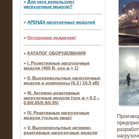
»
Для чего используют
нагрузочные модули?
»
АРЕНДА нагрузочных модулей
»
Осторожно подделки!
»
КАТАЛОГ ОБОРУДОВАНИЯ
»
I. Резистивные нагрузочные
модули (400 В, cos φ = 1)
»
II. Высоковольтные нагрузочные
модули и комплексы (6.3 / 10.5 кВ)
»
III. Активно-реактивные
нагрузочные модули (cos φ = 0,2 –
0.8/0.85/0.9/0.95)
»
IV. Реактивные нагрузочные
Произво
модули (только квар)
предпри
»
V. Высоковольтные активно-
разрабо
реактивные нагрузочные модули
нагрузо