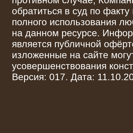
противном случае, Компан
обратиться в суд по факту
полного использования л
на данном ресурсе. Инфор
является публичной офёрт
13.02.2016
изложенные на сайте могут
Нагрузочный комплекс 8 МВт (10
МВА)
усовершенствования конст
Версия: 017. Дата: 11.10.20