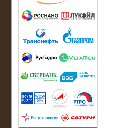
13.07.2018
Активно-реактивный нагрузочный
модуль в контейнере 2700 кВА на
Балтийский завод
22.06.2017
Активно-реактивные нагрузочные
модули 15 МВт (21,5 МВА) На Кубок
конфедераций