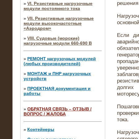
решения
»
VI. Резистивные нагрузочные
модули постоянного тока
Нагрузо
»
VII. Резистивные нагрузочные
основной
модули высокочастотные
«Аэродром»
Если ди
»
VIII. Судовые (морские)
аварийн
нагрузочные модули 660-690 В
обязат
генерат
»
РЕМОНТ нагрузочных модулей
пропада
(любых производителей)
уверенн
»
МОНТАЖ и ПНР нагрузочных
заблаго
устройств
резистив
долгих
»
ПРОЕКТНАЯ документация и
моторесу
работы
Пошаго
»
ОБРАТНАЯ СВЯЗЬ – ОТЗЫВ /
проверки
ВОПРОС / ЖАЛОБА
10.04.2015
тока.
Аренда нагрузочного модуля 4 МВт,
10 кВ
»
Контейнеры
Нагрузо
сетевог