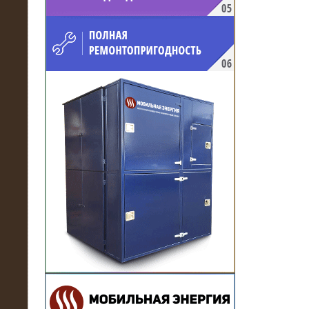
напряжением 10 кВ для
производственного предприятия
21.03.2017
Комплектная трансформаторная
подстанция 6 МВА (морское
исполнение, IP56)