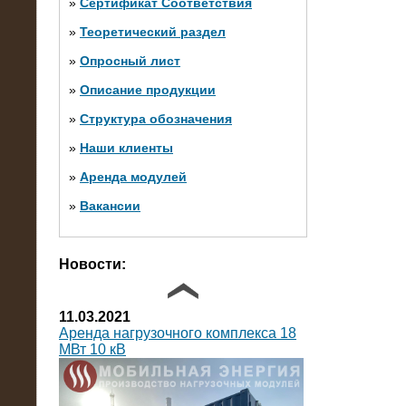
»
Сертификат Соответствия
»
Теоретический раздел
10.10.2014
»
Опросный лист
Нагрузочный комплекс 20 МВт в 2
яруса (напряжение 6-10 кВ)
»
Описание продукции
»
Структура обозначения
»
Наши клиенты
»
Аренда модулей
»
Вакансии
Фото галерея
Новости:
11.03.2021
Аренда нагрузочного комплекса 18
МВт 10 кВ