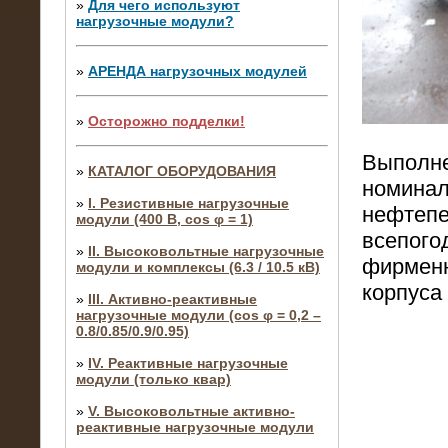
»
Для чего используют
нагрузочные модули?
»
АРЕНДА нагрузочных модулей
»
Осторожно подделки!
Выполне
»
КАТАЛОГ ОБОРУДОВАНИЯ
номинал
»
I. Резистивные нагрузочные
нефтепе
модули (400 В, cos φ = 1)
всепого
»
II. Высоковольтные нагрузочные
фирменн
модули и комплексы (6.3 / 10.5 кВ)
корпуса
»
III. Активно-реактивные
нагрузочные модули (cos φ = 0,2 –
0.8/0.85/0.9/0.95)
»
IV. Реактивные нагрузочные
модули (только квар)
»
V. Высоковольтные активно-
реактивные нагрузочные модули