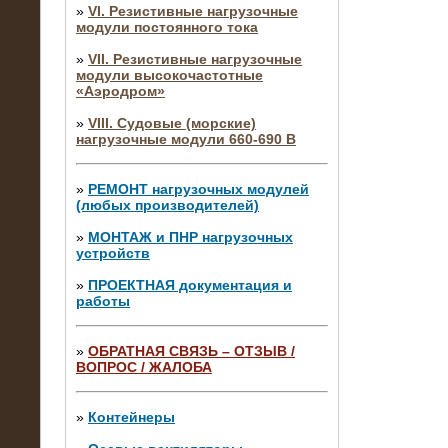
»
VI. Резистивные нагрузочные
модули постоянного тока
»
VII. Резистивные нагрузочные
модули высокочастотные
«Аэродром»
»
VIII. Судовые (морские)
нагрузочные модули 660-690 В
»
РЕМОНТ нагрузочных модулей
(любых производителей)
»
МОНТАЖ и ПНР нагрузочных
устройств
»
ПРОЕКТНАЯ документация и
работы
»
ОБРАТНАЯ СВЯЗЬ – ОТЗЫВ /
ВОПРОС / ЖАЛОБА
10.04.2015
Аренда нагрузочного модуля 4 МВт,
10 кВ
»
Контейнеры