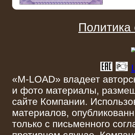
11.03.2016
Нагрузочный модуль НМ-100-К2 для
DATA-центра
Политика
«M-LOAD» владеет авторск
и фото материалы, разме
02.03.2016
сайте Компании. Использо
Нагрузочное устройство 400 кВт
(500 кВА) для сети АЗС
материалов, опубликованн
только с письменного сог