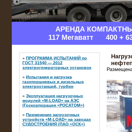
АРЕНДА КОМПАКТН
117 Мегаватт 400 + 6
Нагруз
»
ПРОГРАММА ИСПЫТАНИЙ по
нефте
ГОСТ 31540 — 2012
электрогенераторных установок
Размещена
»
Испытания и нагрузка
газопоршневых и дизельных
электростанций, турбин
»
Эксплуатация нагрузочных
модулей «M-LOAD» на АЭС
(Госкорпорация «РОСАТОМ»)
»
Применение нагрузочных
устройств «M-LOAD» на заводах
СУДОСТРОЕНИЯ (ПАО «ОСК»)