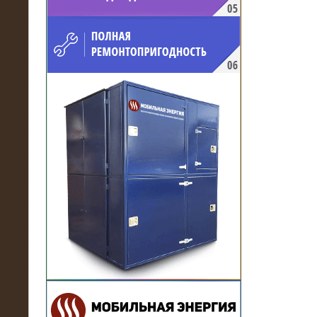
напряжением 10 кВ для
производственного предприятия
21.03.2017
Комплектная трансформаторная
подстанция 6 МВА (морское
исполнение, IP56)