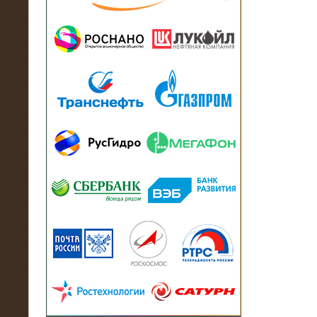
13.07.2018
Активно-реактивный нагрузочный
модуль в контейнере 2700 кВА на
Балтийский завод
22.06.2017
Активно-реактивные нагрузочные
модули 15 МВт (21,5 МВА) На Кубок
конфедераций