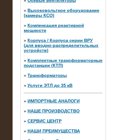
»
Осевые вентиляторы
»
Высоковольтное оборудование
(камеры КСО)
»
Компенсация реактивной
мощности
»
Корпуса / Корпуса серии ВРУ
(для вводно-распределительных
устройств)
»
Комплектные трансформаторные
подстанции (КТП)
28.02.2015
Нагрузочные модули 700 кВт (4
»
Трансформаторы
штуки)
»
Услуги ЭТЛ до 35 кВ
»
ИМПОРТНЫЕ АНАЛОГИ
»
НАШЕ ПРОИЗВОДСТВО
»
СЕРВИС ЦЕНТР
»
НАШИ ПРЕИМУЩЕСТВА