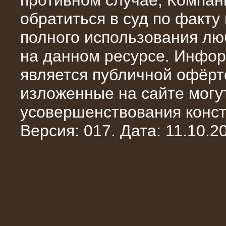
противном случае, Компан
обратиться в суд по факту
полного использования л
на данном ресурсе. Инфор
является публичной офёрт
13.02.2016
изложенные на сайте могут
Нагрузочный комплекс 8 МВт (10
МВА)
усовершенствования конст
Версия: 017. Дата: 11.10.20