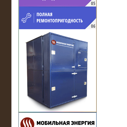
напряжением 10 кВ для
производственного предприятия
21.03.2017
Комплектная трансформаторная
подстанция 6 МВА (морское
исполнение, IP56)