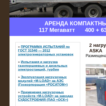
АРЕНДА КОМПАКТН
117 Мегаватт 400 + 6
2 нагр
»
ПРОГРАММА ИСПЫТАНИЙ по
ASKA
ГОСТ 31540 — 2012
электрогенераторных установок
Размещена
»
Испытания и нагрузка
газопоршневых и дизельных
электростанций, турбин
»
Эксплуатация нагрузочных
модулей «M-LOAD» на АЭС
(Госкорпорация «РОСАТОМ»)
»
Применение нагрузочных
устройств «M-LOAD» на заводах
СУДОСТРОЕНИЯ (ПАО «ОСК»)