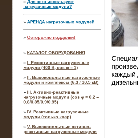
»
Для чего используют
нагрузочные модули?
»
АРЕНДА нагрузочных модулей
»
Осторожно подделки!
»
КАТАЛОГ ОБОРУДОВАНИЯ
Специал
»
I. Резистивные нагрузочные
произве
модули (400 В, cos φ = 1)
каждый 
»
II. Высоковольтные нагрузочные
дизельн
модули и комплексы (6.3 / 10.5 кВ)
»
III. Активно-реактивные
нагрузочные модули (cos φ = 0,2 –
0.8/0.85/0.9/0.95)
»
IV. Реактивные нагрузочные
модули (только квар)
»
V. Высоковольтные активно-
реактивные нагрузочные модули