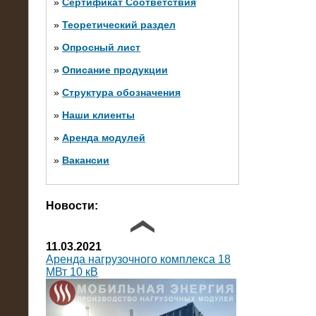
»
Сертификат Соответствия
»
Теоретический раздел
10.10.2014
»
Опросный лист
Нагрузочный комплекс 20 МВт в 2
яруса (напряжение 6-10 кВ)
»
Описание продукции
»
Структура обозначения
»
Наши клиенты
»
Аренда модулей
»
Вакансии
Фото галерея
Новости:
11.03.2021
Аренда нагрузочного комплекса 18
МВт 10 кВ