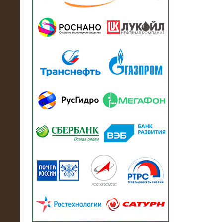
13.07.2018
Активно-реактивный нагрузочный
модуль в контейнере 2700 кВА на
Балтийский завод
22.06.2017
Активно-реактивные нагрузочные
модули 15 МВт (21,5 МВА) На Кубок
конфедераций