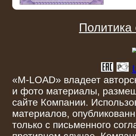
11.03.2016
Нагрузочный модуль НМ-100-К2 для
DATA-центра
Политика
«M-LOAD» владеет авторск
и фото материалы, разме
02.03.2016
сайте Компании. Использо
Нагрузочное устройство 400 кВт
(500 кВА) для сети АЗС
материалов, опубликованн
только с письменного сог