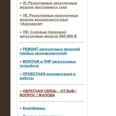
»
VI. Резистивные нагрузочные
модули постоянного тока
»
VII. Резистивные нагрузочные
модули высокочастотные
«Аэродром»
»
VIII. Судовые (морские)
нагрузочные модули 660-690 В
»
РЕМОНТ нагрузочных модулей
(любых производителей)
»
МОНТАЖ и ПНР нагрузочных
устройств
»
ПРОЕКТНАЯ документация и
работы
»
ОБРАТНАЯ СВЯЗЬ – ОТЗЫВ /
ВОПРОС / ЖАЛОБА
10.04.2015
Аренда нагрузочного модуля 4 МВт,
10 кВ
»
Контейнеры