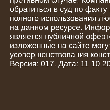
противном случае, Компан
обратиться в суд по факту
полного использования л
на данном ресурсе. Инфор
является публичной офёрт
13.02.2016
изложенные на сайте могут
Нагрузочный комплекс 8 МВт (10
МВА)
усовершенствования конст
Версия: 017. Дата: 11.10.20