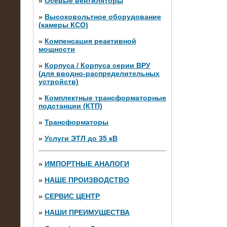
»
Осевые вентиляторы
»
Высоковольтное оборудование
(камеры КСО)
»
Компенсация реактивной
мощности
»
Корпуса / Корпуса серии ВРУ
(для вводно-распределительных
устройств)
»
Комплектные трансформаторные
подстанции (КТП)
28.02.2015
Нагрузочные модули 700 кВт (4
»
Трансформаторы
штуки)
»
Услуги ЭТЛ до 35 кВ
»
ИМПОРТНЫЕ АНАЛОГИ
»
НАШЕ ПРОИЗВОДСТВО
»
СЕРВИС ЦЕНТР
»
НАШИ ПРЕИМУЩЕСТВА