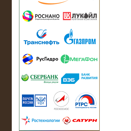
13.07.2018
Активно-реактивный нагрузочный
модуль в контейнере 2700 кВА на
Балтийский завод
22.06.2017
Активно-реактивные нагрузочные
модули 15 МВт (21,5 МВА) На Кубок
конфедераций