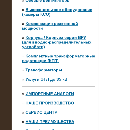
»
Осевые вентиляторы
»
Высоковольтное оборудование
(камеры КСО)
»
Компенсация реактивной
мощности
»
Корпуса / Корпуса серии ВРУ
(для вводно-распределительных
устройств)
»
Комплектные трансформаторные
подстанции (КТП)
28.02.2015
Нагрузочные модули 700 кВт (4
»
Трансформаторы
штуки)
»
Услуги ЭТЛ до 35 кВ
»
ИМПОРТНЫЕ АНАЛОГИ
»
НАШЕ ПРОИЗВОДСТВО
»
СЕРВИС ЦЕНТР
»
НАШИ ПРЕИМУЩЕСТВА