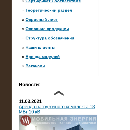
»
Сертификат Соответствия
»
Теоретический раздел
10.10.2014
»
Опросный лист
Нагрузочный комплекс 20 МВт в 2
яруса (напряжение 6-10 кВ)
»
Описание продукции
»
Структура обозначения
»
Наши клиенты
»
Аренда модулей
»
Вакансии
Фото галерея
Новости:
11.03.2021
Аренда нагрузочного комплекса 18
МВт 10 кВ