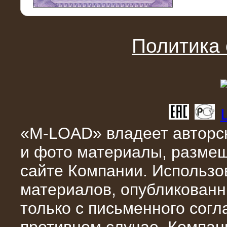
11.03.2016
Нагрузочный модуль НМ-100-К2 для
DATA-центра
Политика
«M-LOAD» владеет авторск
и фото материалы, разме
02.03.2016
сайте Компании. Использо
Нагрузочное устройство 400 кВт
(500 кВА) для сети АЗС
материалов, опубликованн
только с письменного сог