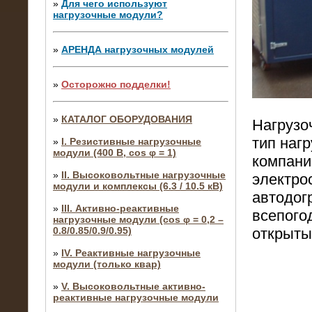
»
Для чего используют
нагрузочные модули?
»
АРЕНДА нагрузочных модулей
»
Осторожно подделки!
»
КАТАЛОГ ОБОРУДОВАНИЯ
Нагрузо
тип наг
»
I. Резистивные нагрузочные
модули (400 В, cos φ = 1)
компани
»
II. Высоковольтные нагрузочные
электро
модули и комплексы (6.3 / 10.5 кВ)
автодог
»
III. Активно-реактивные
всепого
нагрузочные модули (cos φ = 0,2 –
0.8/0.85/0.9/0.95)
открыты
»
IV. Реактивные нагрузочные
модули (только квар)
»
V. Высоковольтные активно-
реактивные нагрузочные модули