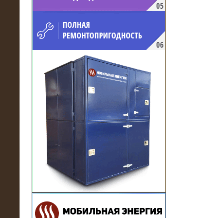
напряжением 10 кВ для
производственного предприятия
21.03.2017
Комплектная трансформаторная
подстанция 6 МВА (морское
исполнение, IP56)