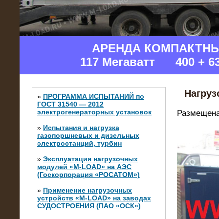
АРЕНДА КОМПАКТН
117 Мегаватт 400 + 6
Нагруз
»
ПРОГРАММА ИСПЫТАНИЙ по
ГОСТ 31540 — 2012
электрогенераторных установок
Размещена
»
Испытания и нагрузка
газопоршневых и дизельных
электростанций, турбин
»
Эксплуатация нагрузочных
модулей «M-LOAD» на АЭС
(Госкорпорация «РОСАТОМ»)
»
Применение нагрузочных
устройств «M-LOAD» на заводах
СУДОСТРОЕНИЯ (ПАО «ОСК»)