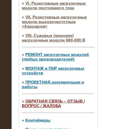
»
VI. Резистивные нагрузочные
модули постоянного тока
»
VII. Резистивные нагрузочные
модули высокочастотные
«Аэродром»
»
VIII. Судовые (морские)
нагрузочные модули 660-690 В
»
РЕМОНТ нагрузочных модулей
(любых производителей)
»
МОНТАЖ и ПНР нагрузочных
устройств
»
ПРОЕКТНАЯ документация и
работы
»
ОБРАТНАЯ СВЯЗЬ – ОТЗЫВ /
ВОПРОС / ЖАЛОБА
10.04.2015
Аренда нагрузочного модуля 4 МВт,
10 кВ
»
Контейнеры