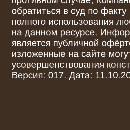
противном случае, Компан
обратиться в суд по факту
полного использования л
на данном ресурсе. Инфор
является публичной офёрт
13.02.2016
изложенные на сайте могут
Нагрузочный комплекс 8 МВт (10
МВА)
усовершенствования конст
Версия: 017. Дата: 11.10.20