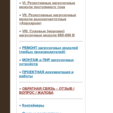
»
VI. Резистивные нагрузочные
модули постоянного тока
»
VII. Резистивные нагрузочные
модули высокочастотные
«Аэродром»
»
VIII. Судовые (морские)
нагрузочные модули 660-690 В
»
РЕМОНТ нагрузочных модулей
(любых производителей)
»
МОНТАЖ и ПНР нагрузочных
устройств
»
ПРОЕКТНАЯ документация и
работы
»
ОБРАТНАЯ СВЯЗЬ – ОТЗЫВ /
ВОПРОС / ЖАЛОБА
10.04.2015
Аренда нагрузочного модуля 4 МВт,
10 кВ
»
Контейнеры