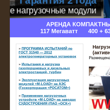
АРЕНДА КОМПАКТН
117 Мегаватт 400 + 6
Нагруз
»
ПРОГРАММА ИСПЫТАНИЙ по
(актив
ГОСТ 31540 — 2012
электрогенераторных установок
Размещена
»
Испытания и нагрузка
газопоршневых и дизельных
электростанций, турбин
»
Эксплуатация нагрузочных
модулей «M-LOAD» на АЭС
(Госкорпорация «РОСАТОМ»)
»
Применение нагрузочных
устройств «M-LOAD» на заводах
СУДОСТРОЕНИЯ (ПАО «ОСК»)