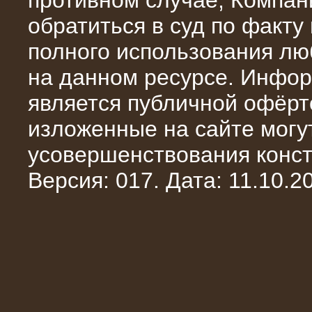
противном случае, Компан
обратиться в суд по факту
полного использования л
на данном ресурсе. Инфор
является публичной офёрт
13.02.2016
изложенные на сайте могут
Нагрузочный комплекс 8 МВт (10
МВА)
усовершенствования конст
Версия: 017. Дата: 11.10.20