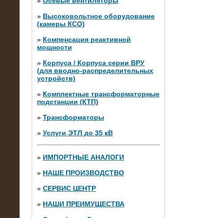
»
Осевые вентиляторы
»
Высоковольтное оборудование
(камеры КСО)
»
Компенсация реактивной
мощности
»
Корпуса / Корпуса серии ВРУ
(для вводно-распределительных
устройств)
»
Комплектные трансформаторные
подстанции (КТП)
28.02.2015
Нагрузочные модули 700 кВт (4
»
Трансформаторы
штуки)
»
Услуги ЭТЛ до 35 кВ
»
ИМПОРТНЫЕ АНАЛОГИ
»
НАШЕ ПРОИЗВОДСТВО
»
СЕРВИС ЦЕНТР
»
НАШИ ПРЕИМУЩЕСТВА