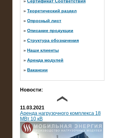
»
Сертификат Соответствия
»
Теоретический раздел
10.10.2014
»
Опросный лист
Нагрузочный комплекс 20 МВт в 2
яруса (напряжение 6-10 кВ)
»
Описание продукции
»
Структура обозначения
»
Наши клиенты
»
Аренда модулей
»
Вакансии
Фото галерея
Новости:
11.03.2021
Аренда нагрузочного комплекса 18
МВт 10 кВ