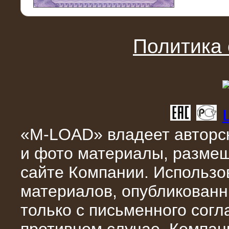
11.03.2016
Нагрузочный модуль НМ-100-К2 для
DATA-центра
Политика
«M-LOAD» владеет авторск
и фото материалы, разме
02.03.2016
сайте Компании. Использо
Нагрузочное устройство 400 кВт
(500 кВА) для сети АЗС
материалов, опубликованн
только с письменного сог