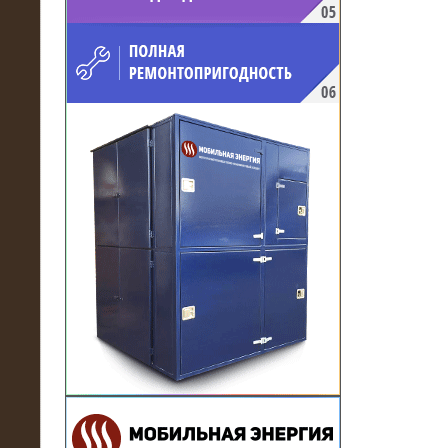
напряжением 10 кВ для
производственного предприятия
21.03.2017
Комплектная трансформаторная
подстанция 6 МВА (морское
исполнение, IP56)