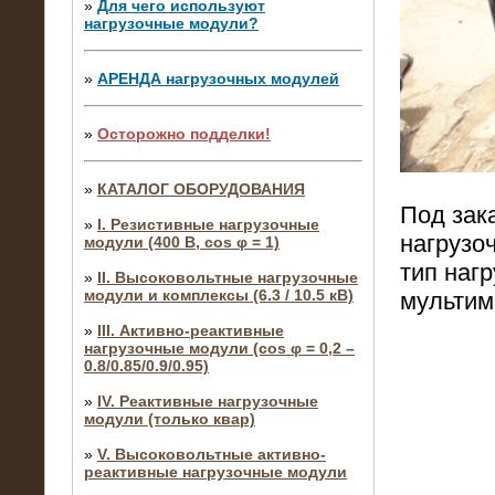
»
Для чего используют
нагрузочные модули?
»
АРЕНДА нагрузочных модулей
»
Осторожно подделки!
»
КАТАЛОГ ОБОРУДОВАНИЯ
Под зак
»
I. Резистивные нагрузочные
нагрузо
модули (400 В, cos φ = 1)
тип наг
»
II. Высоковольтные нагрузочные
модули и комплексы (6.3 / 10.5 кВ)
мультим
»
III. Активно-реактивные
нагрузочные модули (cos φ = 0,2 –
0.8/0.85/0.9/0.95)
»
IV. Реактивные нагрузочные
модули (только квар)
»
V. Высоковольтные активно-
реактивные нагрузочные модули