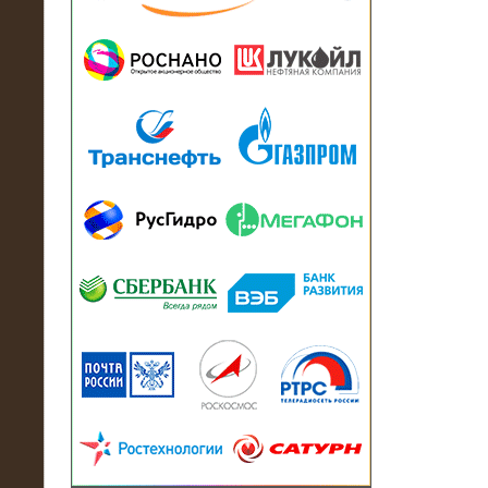
13.07.2018
Активно-реактивный нагрузочный
модуль в контейнере 2700 кВА на
Балтийский завод
22.06.2017
Активно-реактивные нагрузочные
модули 15 МВт (21,5 МВА) На Кубок
конфедераций