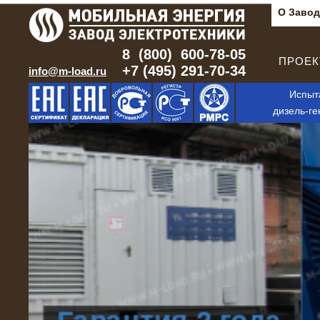
О Завод
8 (800) 600-78-05
ПРОЕКТ
+7 (495) 291-70-34
info@m-load.ru
Испыт
дизель-ге
г. Тюмень:
+7 (3452) 65-93-50
г. Санкт-Петербург:
+7 (812) 415-80-23
г. Ростов-на-Дону:
+7 (863) 333-41-75
г. Сургут:
+7 (3462) 38-51-17
г. Новосибирск:
+7 (3832) 05-97-38
Бесплатно по РФ:
8 (800) 600-78-05
Другие регионы (14)