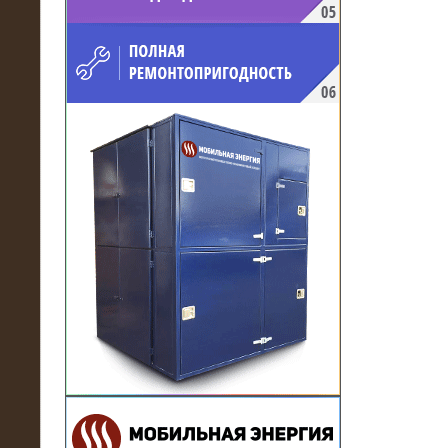
напряжением 10 кВ для
производственного предприятия
21.03.2017
Комплектная трансформаторная
подстанция 6 МВА (морское
исполнение, IP56)