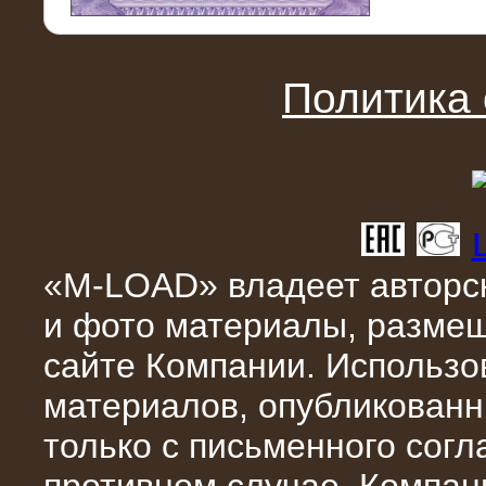
11.03.2016
Нагрузочный модуль НМ-100-К2 для
DATA-центра
Политика
«M-LOAD» владеет авторск
и фото материалы, разме
02.03.2016
сайте Компании. Использо
Нагрузочное устройство 400 кВт
(500 кВА) для сети АЗС
материалов, опубликованн
только с письменного сог