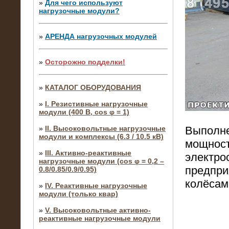
»
Для чего используют
нагрузочные модули?
»
АРЕНДА нагрузочных модулей
»
Осторожно подделки!
»
КАТАЛОГ ОБОРУДОВАНИЯ
»
I. Резистивные нагрузочные
модули (400 В, cos φ = 1)
Выполне
»
II. Высоковольтные нагрузочные
модули и комплексы (6.3 / 10.5 кВ)
мощност
»
III. Активно-реактивные
электро
нагрузочные модули (cos φ = 0,2 –
предпри
0.8/0.85/0.9/0.95)
колёсам
»
IV. Реактивные нагрузочные
модули (только квар)
»
V. Высоковольтные активно-
реактивные нагрузочные модули