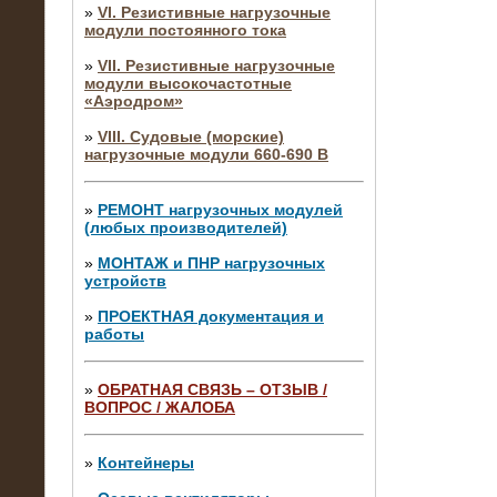
»
VI. Резистивные нагрузочные
модули постоянного тока
»
VII. Резистивные нагрузочные
модули высокочастотные
«Аэродром»
»
VIII. Судовые (морские)
нагрузочные модули 660-690 В
»
РЕМОНТ нагрузочных модулей
(любых производителей)
»
МОНТАЖ и ПНР нагрузочных
устройств
»
ПРОЕКТНАЯ документация и
работы
»
ОБРАТНАЯ СВЯЗЬ – ОТЗЫВ /
ВОПРОС / ЖАЛОБА
10.04.2015
Аренда нагрузочного модуля 4 МВт,
10 кВ
»
Контейнеры