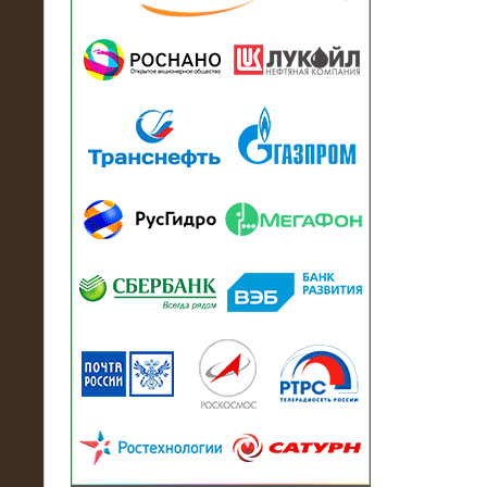
13.07.2018
Активно-реактивный нагрузочный
модуль в контейнере 2700 кВА на
Балтийский завод
22.06.2017
Активно-реактивные нагрузочные
модули 15 МВт (21,5 МВА) На Кубок
конфедераций