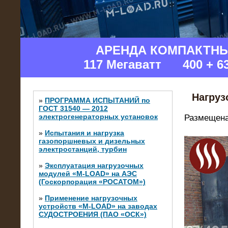
Изгот
АРЕНДА КОМПАКТН
117 Мегаватт 400 + 6
Нагруз
»
ПРОГРАММА ИСПЫТАНИЙ по
ГОСТ 31540 — 2012
электрогенераторных установок
Размещена
»
Испытания и нагрузка
газопоршневых и дизельных
электростанций, турбин
»
Эксплуатация нагрузочных
модулей «M-LOAD» на АЭС
(Госкорпорация «РОСАТОМ»)
»
Применение нагрузочных
устройств «M-LOAD» на заводах
СУДОСТРОЕНИЯ (ПАО «ОСК»)