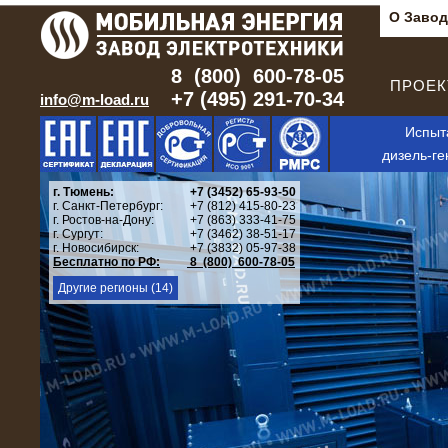
О Завод
8 (800) 600-78-05
ПРОЕКТ
+7 (495) 291-70-34
info@m-load.ru
Испыт
дизель-ге
г. Тюмень:
+7 (3452) 65-93-50
г. Санкт-Петербург:
+7 (812) 415-80-23
г. Ростов-на-Дону:
+7 (863) 333-41-75
г. Сургут:
+7 (3462) 38-51-17
г. Новосибирск:
+7 (3832) 05-97-38
Бесплатно по РФ:
8 (800) 600-78-05
Другие регионы (14)