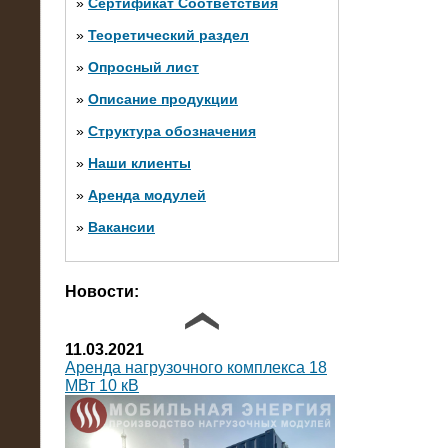
»
Сертификат Соответствия
»
Теоретический раздел
10.10.2014
»
Опросный лист
Нагрузочный комплекс 20 МВт в 2
яруса (напряжение 6-10 кВ)
»
Описание продукции
»
Структура обозначения
»
Наши клиенты
»
Аренда модулей
»
Вакансии
Фото галерея
Новости:
11.03.2021
Аренда нагрузочного комплекса 18
МВт 10 кВ