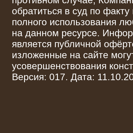
противном случае, Компан
обратиться в суд по факту
полного использования л
на данном ресурсе. Инфор
является публичной офёрт
13.02.2016
изложенные на сайте могут
Нагрузочный комплекс 8 МВт (10
МВА)
усовершенствования конст
Версия: 017. Дата: 11.10.20