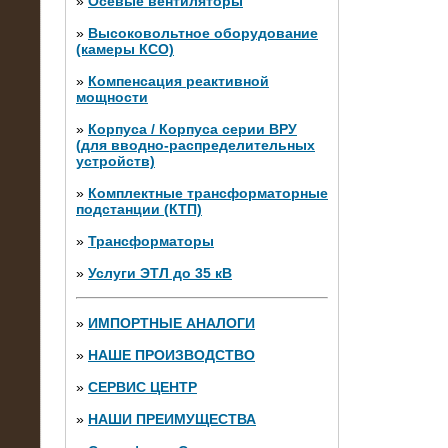
»
Осевые вентиляторы
»
Высоковольтное оборудование
(камеры КСО)
»
Компенсация реактивной
мощности
»
Корпуса / Корпуса серии ВРУ
(для вводно-распределительных
устройств)
»
Комплектные трансформаторные
подстанции (КТП)
28.02.2015
Нагрузочные модули 700 кВт (4
»
Трансформаторы
штуки)
»
Услуги ЭТЛ до 35 кВ
»
ИМПОРТНЫЕ АНАЛОГИ
»
НАШЕ ПРОИЗВОДСТВО
»
СЕРВИС ЦЕНТР
»
НАШИ ПРЕИМУЩЕСТВА