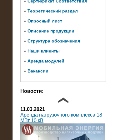
»
Сертификат Соответствия
»
Теоретический раздел
10.10.2014
»
Опросный лист
Нагрузочный комплекс 20 МВт в 2
яруса (напряжение 6-10 кВ)
»
Описание продукции
»
Структура обозначения
»
Наши клиенты
»
Аренда модулей
»
Вакансии
Фото галерея
Новости:
11.03.2021
Аренда нагрузочного комплекса 18
МВт 10 кВ