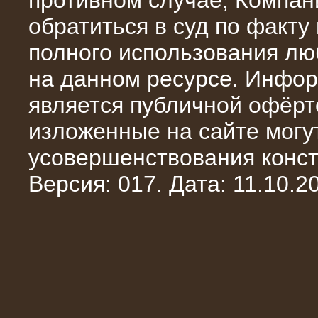
противном случае, Компан
обратиться в суд по факту
полного использования л
на данном ресурсе. Инфор
является публичной офёрт
13.02.2016
изложенные на сайте могут
Нагрузочный комплекс 8 МВт (10
МВА)
усовершенствования конст
Версия: 017. Дата: 11.10.20