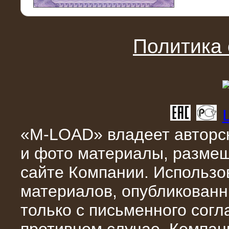
11.03.2016
Нагрузочный модуль НМ-100-К2 для
DATA-центра
Политика
«M-LOAD» владеет авторск
и фото материалы, разме
02.03.2016
сайте Компании. Использо
Нагрузочное устройство 400 кВт
(500 кВА) для сети АЗС
материалов, опубликованн
только с письменного сог