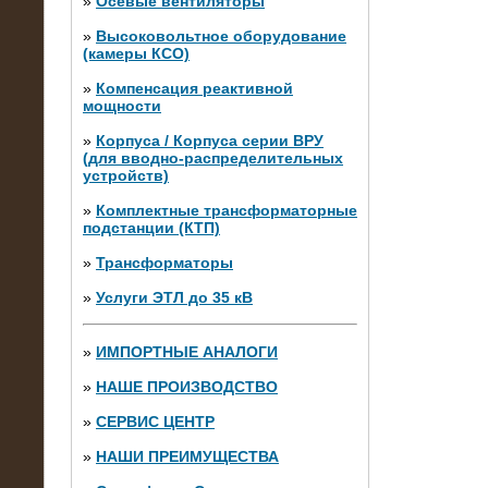
»
Осевые вентиляторы
»
Высоковольтное оборудование
(камеры КСО)
»
Компенсация реактивной
мощности
»
Корпуса / Корпуса серии ВРУ
(для вводно-распределительных
устройств)
»
Комплектные трансформаторные
подстанции (КТП)
28.02.2015
Нагрузочные модули 700 кВт (4
»
Трансформаторы
штуки)
»
Услуги ЭТЛ до 35 кВ
»
ИМПОРТНЫЕ АНАЛОГИ
»
НАШЕ ПРОИЗВОДСТВО
»
СЕРВИС ЦЕНТР
»
НАШИ ПРЕИМУЩЕСТВА