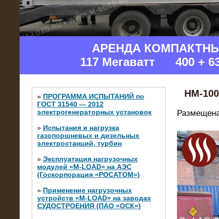
АРЕНДА КОМПАКТН
117 Мегаватт 400 + 6
НМ-100
»
ПРОГРАММА ИСПЫТАНИЙ по
ГОСТ 31540 — 2012
электрогенераторных установок
Размещена
»
Испытания и нагрузка
газопоршневых и дизельных
электростанций, турбин
»
Эксплуатация нагрузочных
модулей «M-LOAD» на АЭС
(Госкорпорация «РОСАТОМ»)
»
Применение нагрузочных
устройств «M-LOAD» на заводах
СУДОСТРОЕНИЯ (ПАО «ОСК»)