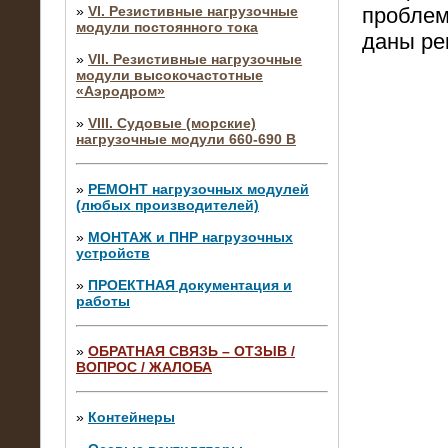
проблем
»
VI. Резистивные нагрузочные
модули постоянного тока
даны ре
»
VII. Резистивные нагрузочные
модули высокочастотные
«Аэродром»
»
VIII. Судовые (морские)
нагрузочные модули 660-690 В
»
РЕМОНТ нагрузочных модулей
(любых производителей)
»
МОНТАЖ и ПНР нагрузочных
устройств
»
ПРОЕКТНАЯ документация и
работы
»
ОБРАТНАЯ СВЯЗЬ – ОТЗЫВ /
ВОПРОС / ЖАЛОБА
10.04.2015
Аренда нагрузочного модуля 4 МВт,
10 кВ
»
Контейнеры