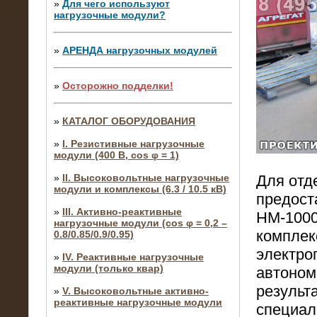
»
Для чего используют
нагрузочные модули?
»
АРЕНДА нагрузочных модулей
»
Осторожно подделки!
»
КАТАЛОГ ОБОРУДОВАНИЯ
»
I. Резистивные нагрузочные
модули (400 В, cos φ = 1)
Для отд
»
II. Высоковольтные нагрузочные
модули и комплексы (6.3 / 10.5 кВ)
предост
»
III. Активно-реактивные
НМ-1000
нагрузочные модули (cos φ = 0,2 –
комплек
0.8/0.85/0.9/0.95)
электро
»
IV. Реактивные нагрузочные
модули (только квар)
автоном
результ
»
V. Высоковольтные активно-
реактивные нагрузочные модули
специал