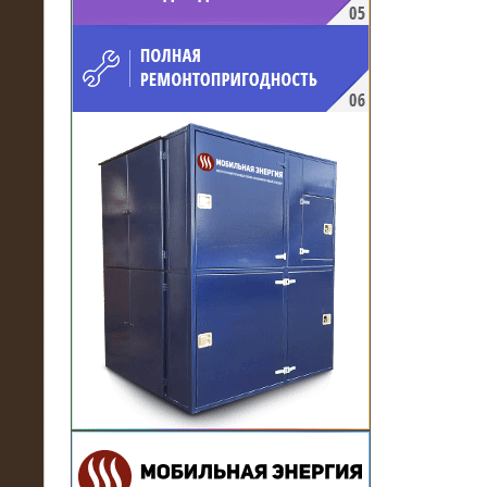
напряжением 10 кВ для
производственного предприятия
21.03.2017
Комплектная трансформаторная
подстанция 6 МВА (морское
исполнение, IP56)