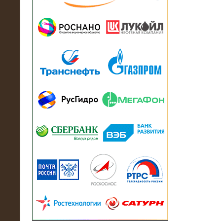
13.07.2018
Активно-реактивный нагрузочный
модуль в контейнере 2700 кВА на
Балтийский завод
22.06.2017
Активно-реактивные нагрузочные
модули 15 МВт (21,5 МВА) На Кубок
конфедераций