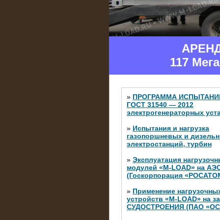
АРЕН
117 Мег
»
ПРОГРАММА ИСПЫТАНИ
ГОСТ 31540 — 2012
электрогенераторных уст
»
Испытания и нагрузка
газопоршневых и дизель
электростанций, турбин
»
Эксплуатация нагрузочн
модулей «M-LOAD» на АЭ
(Госкорпорация «РОСАТО
»
Применение нагрузочны
устройств «M-LOAD» на з
СУДОСТРОЕНИЯ (ПАО «ОС