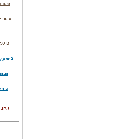
очные
очные
90 В
одулей
чных
ия и
ЫВ /
ля 4 МВт,