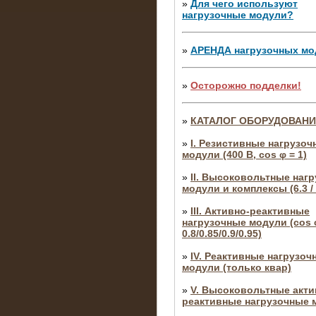
»
Для чего используют
нагрузочные модули?
»
АРЕНДА нагрузочных мо
»
Осторожно подделки!
»
КАТАЛОГ ОБОРУДОВАН
»
I. Резистивные нагрузоч
модули (400 В, cos φ = 1)
»
II. Высоковольтные наг
модули и комплексы (6.3 / 
»
III. Активно-реактивные
нагрузочные модули (cos φ
0.8/0.85/0.9/0.95)
»
IV. Реактивные нагрузоч
модули (только квар)
»
V. Высоковольтные акти
реактивные нагрузочные 