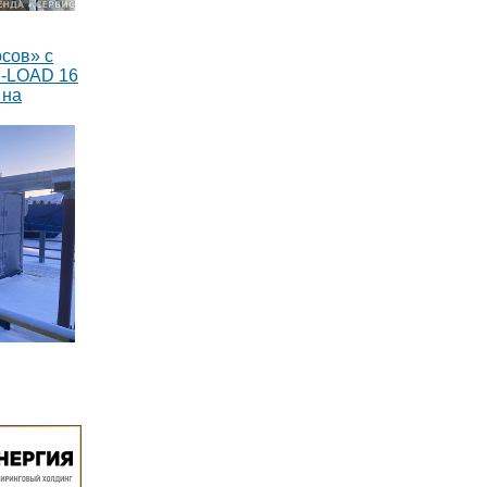
сов» с
M-LOAD 16
 на
тавлено 8
оянного
Вт каждый