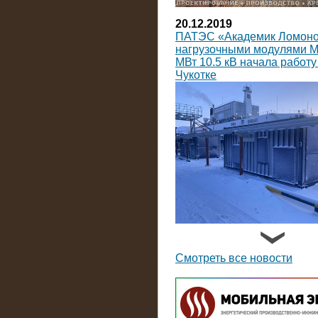
20.12.2019
ПАТЭС «Академик Ломоно
нагрузочными модулями 
МВт 10.5 кВ начала работу
Чукотке
14.09.2019
На Коломенский завод пос
нагрузочных модулей пост
Смотреть все новости
тока мощностью по 3600 к