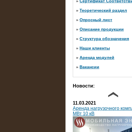
»
Сертификат Соответств
»
Теоретический раздел
10.10.2014
»
Опросный лист
Нагрузочный комплекс 20 
яруса (напряжение 6-10 кВ
»
Описание продукции
»
Структура обозначения
»
Наши клиенты
»
Аренда модулей
»
Вакансии
Фото галерея
Новости:
11.03.2021
Аренда нагрузочного комп
МВт 10 кВ