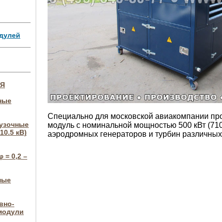
дулей
ИЯ
ные
Специально для московской авиакомпании пр
рузочные
модуль с номинальной мощностью 500 кВт (710
10.5 кВ)
аэродромных генераторов и турбин различных
 = 0,2 –
ные
вно-
модули