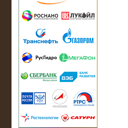
13.07.2018
Активно-реактивный нагрузочный
модуль в контейнере 2700 кВА на
Балтийский завод
22.06.2017
Активно-реактивные нагрузочные
модули 15 МВт (21,5 МВА) На Кубок
конфедераций