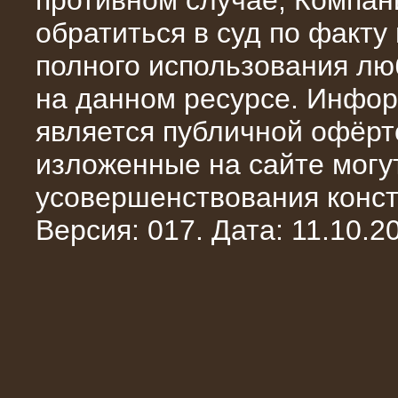
противном случае, Компан
обратиться в суд по факту
полного использования л
на данном ресурсе. Инфор
является публичной офёрт
13.02.2016
изложенные на сайте могут
Нагрузочный комплекс 8 МВт (10
МВА)
усовершенствования конст
Версия: 017. Дата: 11.10.20