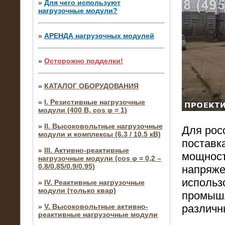
»
Для чего используют
нагрузочные модули?
»
АРЕНДА нагрузочных модулей
»
Осторожно подделки!
»
КАТАЛОГ ОБОРУДОВАНИЯ
»
I. Резистивные нагрузочные
модули (400 В, cos φ = 1)
»
II. Высоковольтные нагрузочные
Для рос
модули и комплексы (6.3 / 10.5 кВ)
поставк
»
III. Активно-реактивные
мощност
нагрузочные модули (cos φ = 0,2 –
0.8/0.85/0.9/0.95)
напряже
использ
»
IV. Реактивные нагрузочные
модули (только квар)
промышл
различн
»
V. Высоковольтные активно-
реактивные нагрузочные модули