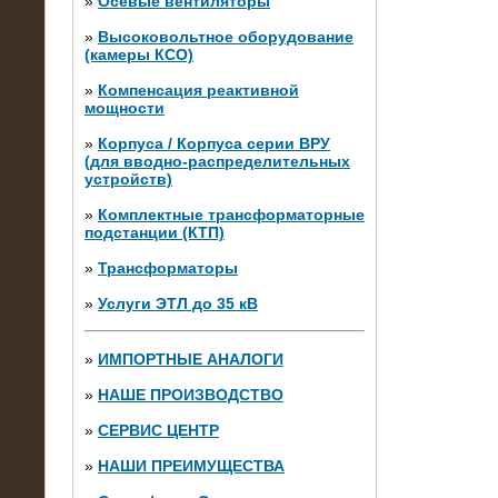
»
Осевые вентиляторы
»
Высоковольтное оборудование
(камеры КСО)
»
Компенсация реактивной
мощности
»
Корпуса / Корпуса серии ВРУ
(для вводно-распределительных
устройств)
»
Комплектные трансформаторные
подстанции (КТП)
28.02.2015
Нагрузочные модули 700 кВт (4
»
Трансформаторы
штуки)
»
Услуги ЭТЛ до 35 кВ
»
ИМПОРТНЫЕ АНАЛОГИ
»
НАШЕ ПРОИЗВОДСТВО
»
СЕРВИС ЦЕНТР
»
НАШИ ПРЕИМУЩЕСТВА