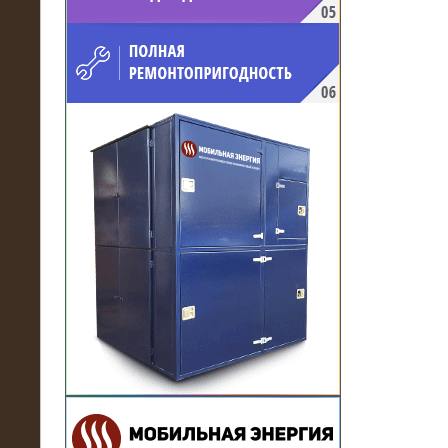
напряжением 10 кВ для
производственного предприятия
21.03.2017
Комплектная трансформаторная
подстанция 6 МВА (морское
исполнение, IP56)