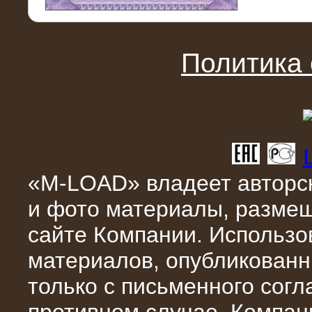
11.03.2016
Нагрузочный модуль НМ-100-К2 для
DATA-центра
Политика
«M-LOAD» владеет авторск
и фото материалы, разме
02.03.2016
сайте Компании. Использо
Нагрузочное устройство 400 кВт
(500 кВА) для сети АЗС
материалов, опубликованн
только с письменного сог