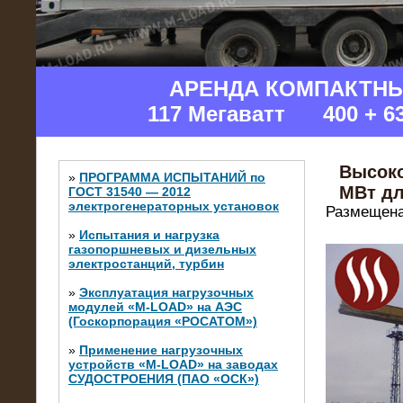
АРЕНДА КОМПАКТН
117 Мегаватт 400 + 6
Высоко
»
ПРОГРАММА ИСПЫТАНИЙ по
МВт дл
ГОСТ 31540 — 2012
электрогенераторных установок
Размещена
»
Испытания и нагрузка
газопоршневых и дизельных
электростанций, турбин
»
Эксплуатация нагрузочных
модулей «M-LOAD» на АЭС
(Госкорпорация «РОСАТОМ»)
»
Применение нагрузочных
устройств «M-LOAD» на заводах
СУДОСТРОЕНИЯ (ПАО «ОСК»)