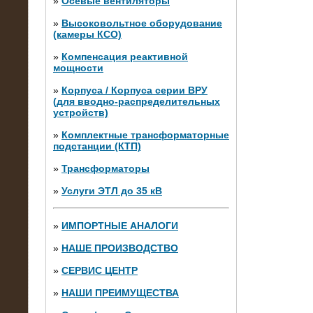
»
Осевые вентиляторы
»
Высоковольтное оборудование
(камеры КСО)
»
Компенсация реактивной
мощности
»
Корпуса / Корпуса серии ВРУ
(для вводно-распределительных
устройств)
»
Комплектные трансформаторные
подстанции (КТП)
28.02.2015
Нагрузочные модули 700 кВт (4
»
Трансформаторы
штуки)
»
Услуги ЭТЛ до 35 кВ
»
ИМПОРТНЫЕ АНАЛОГИ
»
НАШЕ ПРОИЗВОДСТВО
»
СЕРВИС ЦЕНТР
»
НАШИ ПРЕИМУЩЕСТВА