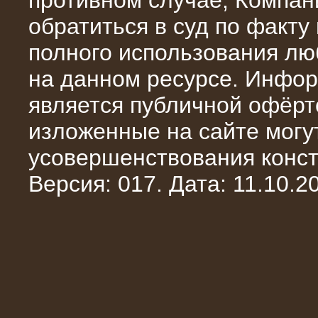
противном случае, Компан
обратиться в суд по факту
полного использования л
на данном ресурсе. Инфор
является публичной офёрт
13.02.2016
изложенные на сайте могут
Нагрузочный комплекс 8 МВт (10
МВА)
усовершенствования конст
Версия: 017. Дата: 11.10.20