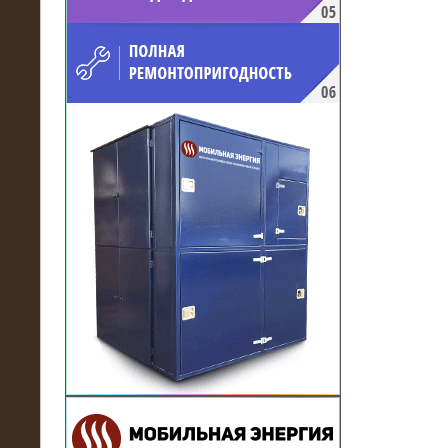
напряжением 10 кВ для
производственного предприятия
21.03.2017
Комплектная трансформаторная
подстанция 6 МВА (морское
исполнение, IP56)