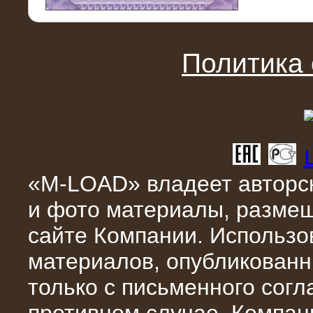
11.03.2016
Нагрузочный модуль НМ-100-К2 для
DATA-центра
Политика
«M-LOAD» владеет авторск
и фото материалы, разме
02.03.2016
сайте Компании. Использо
Нагрузочное устройство 400 кВт
(500 кВА) для сети АЗС
материалов, опубликованн
только с письменного сог