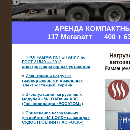
АРЕНДА КОМПАКТН
117 Мегаватт 400 + 6
Нагруз
»
ПРОГРАММА ИСПЫТАНИЙ по
автоза
ГОСТ 31540 — 2012
электрогенераторных установок
Размещена
»
Испытания и нагрузка
газопоршневых и дизельных
электростанций, турбин
»
Эксплуатация нагрузочных
модулей «M-LOAD» на АЭС
(Госкорпорация «РОСАТОМ»)
»
Применение нагрузочных
устройств «M-LOAD» на заводах
СУДОСТРОЕНИЯ (ПАО «ОСК»)