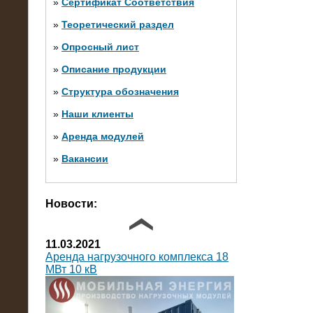
»
Сертификат Соответствия
»
Теоретический раздел
10.10.2014
»
Опросный лист
Нагрузочный комплекс 20 МВт в 2
яруса (напряжение 6-10 кВ)
»
Описание продукции
»
Структура обозначения
»
Наши клиенты
»
Аренда модулей
»
Вакансии
Фото галерея
Новости:
11.03.2021
Аренда нагрузочного комплекса 18
МВт 10 кВ