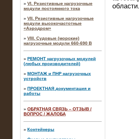
»
VI. Резистивные нагрузочные
области
модули постоянного тока
»
VII. Резистивные нагрузочные
модули высокочастотные
«Аэродром»
»
VIII. Судовые (морские)
нагрузочные модули 660-690 В
»
РЕМОНТ нагрузочных модулей
(любых производителей)
»
МОНТАЖ и ПНР нагрузочных
устройств
»
ПРОЕКТНАЯ документация и
работы
»
ОБРАТНАЯ СВЯЗЬ – ОТЗЫВ /
ВОПРОС / ЖАЛОБА
10.04.2015
Аренда нагрузочного модуля 4 МВт,
10 кВ
»
Контейнеры