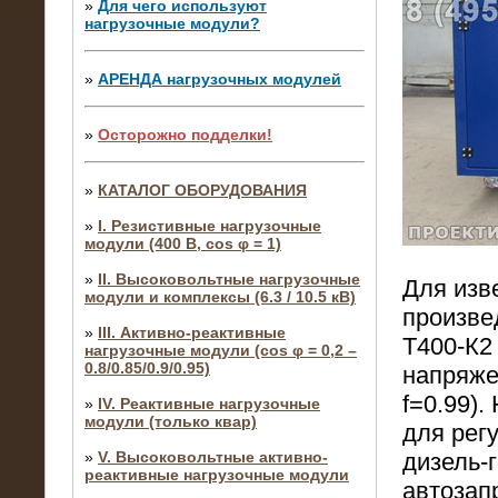
»
Для чего используют
нагрузочные модули?
»
АРЕНДА нагрузочных модулей
»
Осторожно подделки!
»
КАТАЛОГ ОБОРУДОВАНИЯ
»
I. Резистивные нагрузочные
модули (400 В, cos φ = 1)
»
II. Высоковольтные нагрузочные
Для изв
модули и комплексы (6.3 / 10.5 кВ)
произве
»
III. Активно-реактивные
Т400-К2
нагрузочные модули (cos φ = 0,2 –
0.8/0.85/0.9/0.95)
напряже
f=0.99)
»
IV. Реактивные нагрузочные
модули (только квар)
для рег
»
V. Высоковольтные активно-
дизель-
реактивные нагрузочные модули
автозап