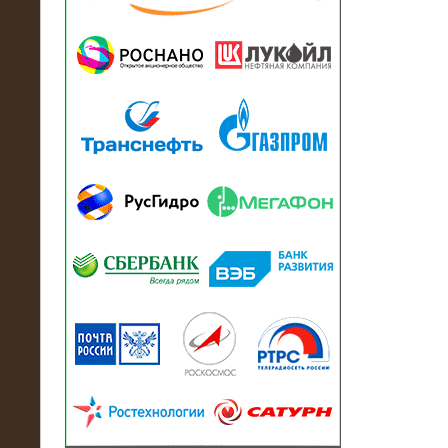
13.07.2018
Активно-реактивный нагрузочный
модуль в контейнере 2700 кВА на
Балтийский завод
22.06.2017
Активно-реактивные нагрузочные
модули 15 МВт (21,5 МВА) На Кубок
конфедераций