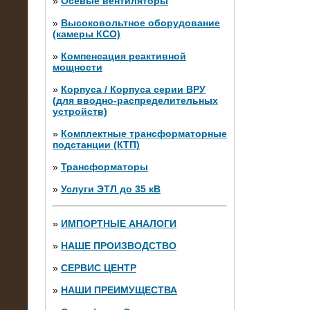
»
Осевые вентиляторы
»
Высоковольтное оборудование
(камеры КСО)
»
Компенсация реактивной
мощности
»
Корпуса / Корпуса серии ВРУ
(для вводно-распределительных
устройств)
»
Комплектные трансформаторные
подстанции (КТП)
28.02.2015
Нагрузочные модули 700 кВт (4
»
Трансформаторы
штуки)
»
Услуги ЭТЛ до 35 кВ
»
ИМПОРТНЫЕ АНАЛОГИ
»
НАШЕ ПРОИЗВОДСТВО
»
СЕРВИС ЦЕНТР
»
НАШИ ПРЕИМУЩЕСТВА