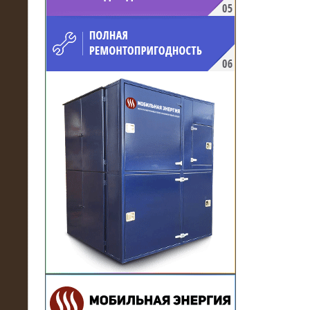
напряжением 10 кВ для
производственного предприятия
21.03.2017
Комплектная трансформаторная
подстанция 6 МВА (морское
исполнение, IP56)