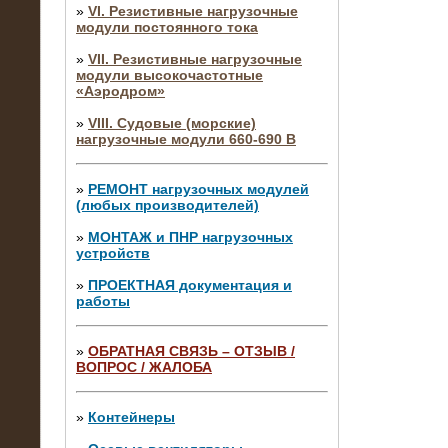
»
VI. Резистивные нагрузочные
модули постоянного тока
»
VII. Резистивные нагрузочные
модули высокочастотные
«Аэродром»
»
VIII. Судовые (морские)
нагрузочные модули 660-690 В
»
РЕМОНТ нагрузочных модулей
(любых производителей)
»
МОНТАЖ и ПНР нагрузочных
устройств
»
ПРОЕКТНАЯ документация и
работы
»
ОБРАТНАЯ СВЯЗЬ – ОТЗЫВ /
ВОПРОС / ЖАЛОБА
10.04.2015
Аренда нагрузочного модуля 4 МВт,
10 кВ
»
Контейнеры