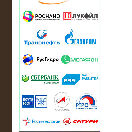
13.07.2018
Активно-реактивный нагрузочный
модуль в контейнере 2700 кВА на
Балтийский завод
22.06.2017
Активно-реактивные нагрузочные
модули 15 МВт (21,5 МВА) На Кубок
конфедераций