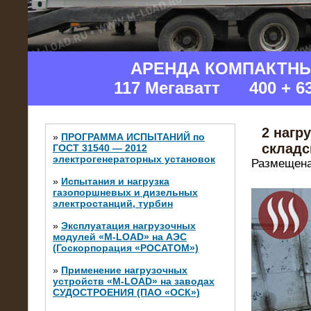
АРЕНДА КОМПАКТН
117 Мегаватт 400 + 6
2 нагр
»
ПРОГРАММА ИСПЫТАНИЙ по
складс
ГОСТ 31540 — 2012
электрогенераторных установок
Размещена
»
Испытания и нагрузка
газопоршневых и дизельных
электростанций, турбин
»
Эксплуатация нагрузочных
модулей «M-LOAD» на АЭС
(Госкорпорация «РОСАТОМ»)
»
Применение нагрузочных
устройств «M-LOAD» на заводах
СУДОСТРОЕНИЯ (ПАО «ОСК»)