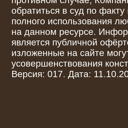
противном случае, Компан
обратиться в суд по факту
полного использования л
на данном ресурсе. Инфор
является публичной офёрт
13.02.2016
изложенные на сайте могут
Нагрузочный комплекс 8 МВт (10
МВА)
усовершенствования конст
Версия: 017. Дата: 11.10.20