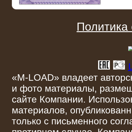
11.03.2016
Нагрузочный модуль НМ-100-К2 для
DATA-центра
Политика
«M-LOAD» владеет авторск
и фото материалы, разме
02.03.2016
сайте Компании. Использо
Нагрузочное устройство 400 кВт
(500 кВА) для сети АЗС
материалов, опубликованн
только с письменного сог