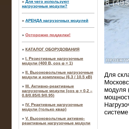
»
Для чего используют
нагрузочные модули?
»
АРЕНДА нагрузочных модулей
»
Осторожно подделки!
»
КАТАЛОГ ОБОРУДОВАНИЯ
»
I. Резистивные нагрузочные
модули (400 В, cos φ = 1)
»
II. Высоковольтные нагрузочные
Для скл
модули и комплексы (6.3 / 10.5 кВ)
Московс
»
III. Активно-реактивные
модуля 
нагрузочные модули (cos φ = 0,2 –
0.8/0.85/0.9/0.95)
мощност
Нагрузо
»
IV. Реактивные нагрузочные
модули (только квар)
системе
»
V. Высоковольтные активно-
реактивные нагрузочные модули