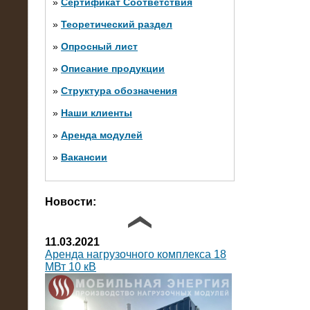
»
Сертификат Соответствия
»
Теоретический раздел
10.10.2014
»
Опросный лист
Нагрузочный комплекс 20 МВт в 2
яруса (напряжение 6-10 кВ)
»
Описание продукции
»
Структура обозначения
»
Наши клиенты
»
Аренда модулей
»
Вакансии
Фото галерея
Новости:
11.03.2021
Аренда нагрузочного комплекса 18
МВт 10 кВ