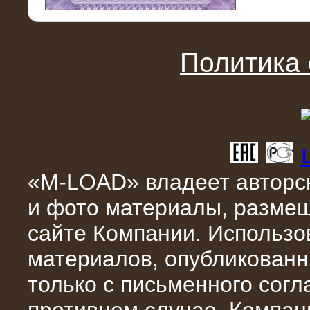
11.03.2016
Нагрузочный модуль НМ-100-К2 для
DATA-центра
Политика
«M-LOAD» владеет авторск
и фото материалы, разме
02.03.2016
сайте Компании. Использо
Нагрузочное устройство 400 кВт
(500 кВА) для сети АЗС
материалов, опубликованн
только с письменного сог