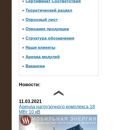
»
Сертификат Соответствия
»
Теоретический раздел
10.10.2014
»
Опросный лист
Нагрузочный комплекс 20 МВт в 2
яруса (напряжение 6-10 кВ)
»
Описание продукции
»
Структура обозначения
»
Наши клиенты
»
Аренда модулей
»
Вакансии
Фото галерея
Новости:
11.03.2021
Аренда нагрузочного комплекса 18
МВт 10 кВ