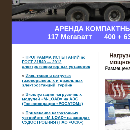
АРЕНДА КОМПАКТН
117 Мегаватт 400 + 6
Нагруз
»
ПРОГРАММА ИСПЫТАНИЙ по
мощнос
ГОСТ 31540 — 2012
электрогенераторных установок
Размещена
»
Испытания и нагрузка
газопоршневых и дизельных
электростанций, турбин
»
Эксплуатация нагрузочных
модулей «M-LOAD» на АЭС
(Госкорпорация «РОСАТОМ»)
»
Применение нагрузочных
устройств «M-LOAD» на заводах
СУДОСТРОЕНИЯ (ПАО «ОСК»)