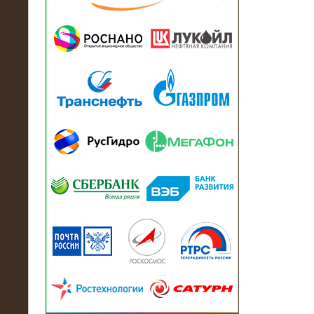
13.07.2018
Активно-реактивный нагрузочный
модуль в контейнере 2700 кВА на
Балтийский завод
22.06.2017
Активно-реактивные нагрузочные
модули 15 МВт (21,5 МВА) На Кубок
конфедераций