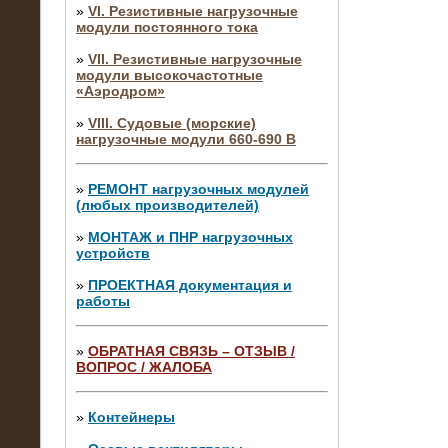
»
VI. Резистивные нагрузочные
модули постоянного тока
»
VII. Резистивные нагрузочные
модули высокочастотные
«Аэродром»
»
VIII. Судовые (морские)
нагрузочные модули 660-690 В
»
РЕМОНТ нагрузочных модулей
(любых производителей)
»
МОНТАЖ и ПНР нагрузочных
устройств
»
ПРОЕКТНАЯ документация и
работы
»
ОБРАТНАЯ СВЯЗЬ – ОТЗЫВ /
ВОПРОС / ЖАЛОБА
10.04.2015
Аренда нагрузочного модуля 4 МВт,
10 кВ
»
Контейнеры