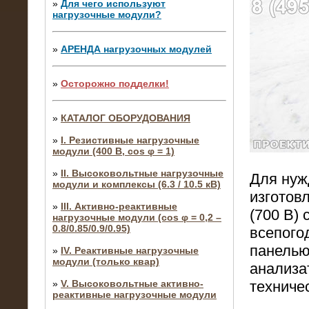
»
Для чего используют
нагрузочные модули?
»
АРЕНДА нагрузочных модулей
»
Осторожно подделки!
»
КАТАЛОГ ОБОРУДОВАНИЯ
»
I. Резистивные нагрузочные
модули (400 В, cos φ = 1)
»
II. Высоковольтные нагрузочные
Для нуж
модули и комплексы (6.3 / 10.5 кВ)
изготов
»
III. Активно-реактивные
(700 В)
нагрузочные модули (cos φ = 0,2 –
0.8/0.85/0.9/0.95)
всепого
панелью
»
IV. Реактивные нагрузочные
модули (только квар)
анализа
»
V. Высоковольтные активно-
техниче
реактивные нагрузочные модули