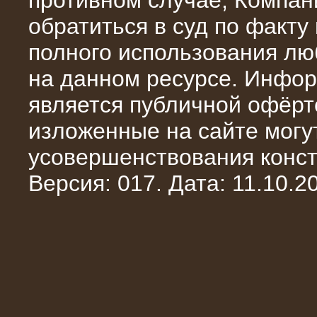
противном случае, Компан
обратиться в суд по факту
полного использования л
на данном ресурсе. Инфор
является публичной офёрт
13.02.2016
изложенные на сайте могут
Нагрузочный комплекс 8 МВт (10
МВА)
усовершенствования конст
Версия: 017. Дата: 11.10.20