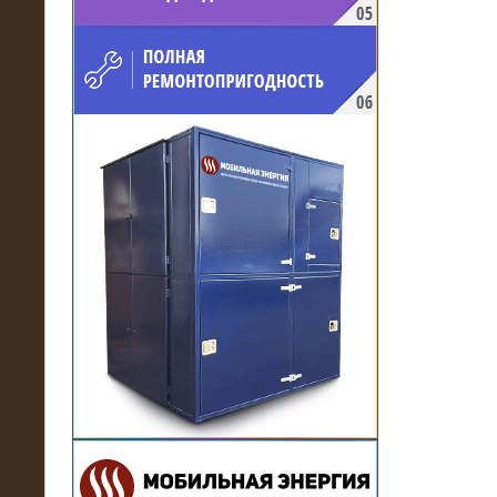
напряжением 10 кВ для
производственного предприятия
21.03.2017
Комплектная трансформаторная
подстанция 6 МВА (морское
исполнение, IP56)