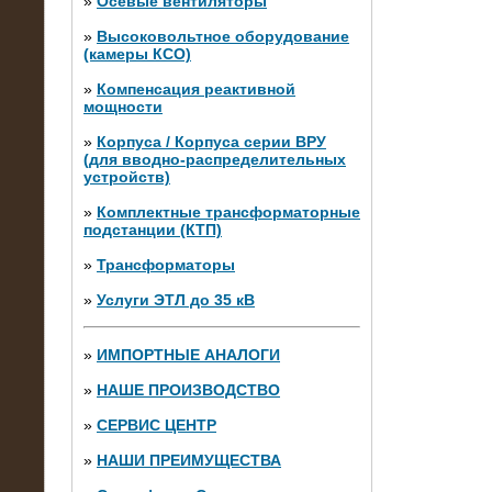
»
Осевые вентиляторы
»
Высоковольтное оборудование
(камеры КСО)
»
Компенсация реактивной
мощности
»
Корпуса / Корпуса серии ВРУ
(для вводно-распределительных
устройств)
»
Комплектные трансформаторные
подстанции (КТП)
28.02.2015
Нагрузочные модули 700 кВт (4
»
Трансформаторы
штуки)
»
Услуги ЭТЛ до 35 кВ
»
ИМПОРТНЫЕ АНАЛОГИ
»
НАШЕ ПРОИЗВОДСТВО
»
СЕРВИС ЦЕНТР
»
НАШИ ПРЕИМУЩЕСТВА