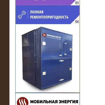
напряжением 10 кВ для
производственного предприятия
21.03.2017
Комплектная трансформаторная
подстанция 6 МВА (морское
исполнение, IP56)