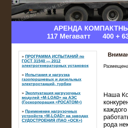
АРЕНДА КОМПАКТН
117 Мегаватт 400 + 6
Вниман
»
ПРОГРАММА ИСПЫТАНИЙ по
ГОСТ 31540 — 2012
электрогенераторных установок
Размещена
»
Испытания и нагрузка
газопоршневых и дизельных
электростанций, турбин
»
Эксплуатация нагрузочных
Наша Ко
модулей «M-LOAD» на АЭС
конкуре
(Госкорпорация «РОСАТОМ»)
каждого
»
Применение нагрузочных
устройств «M-LOAD» на заводах
работат
СУДОСТРОЕНИЯ (ПАО «ОСК»)
рода не