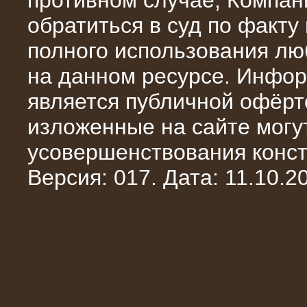
противном случае, Компан
обратиться в суд по факту
полного использования л
на данном ресурсе. Инфор
является публичной офёрт
13.02.2016
изложенные на сайте могут
Нагрузочный комплекс 8 МВт (10
МВА)
усовершенствования конст
Версия: 017. Дата: 11.10.20