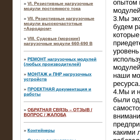
опытом 
»
VI. Резистивные нагрузочные
модули постоянного тока
модулей
3.Мы эк
»
VII. Резистивные нагрузочные
модули высокочастотные
будем р
«Аэродром»
которые
»
VIII. Судовые (морские)
приедете
нагрузочные модули 660-690 В
уровень
использ
»
РЕМОНТ нагрузочных модулей
(любых производителей)
модулей
»
МОНТАЖ и ПНР нагрузочных
наши мо
устройств
ресурса
»
ПРОЕКТНАЯ документация и
4.Мы и 
работы
были од
самосто
»
ОБРАТНАЯ СВЯЗЬ – ОТЗЫВ /
ВОПРОС / ЖАЛОБА
внимани
10.04.2015
Аренда нагрузочного модуля 4 МВт,
предпри
10 кВ
»
Контейнеры
какими 