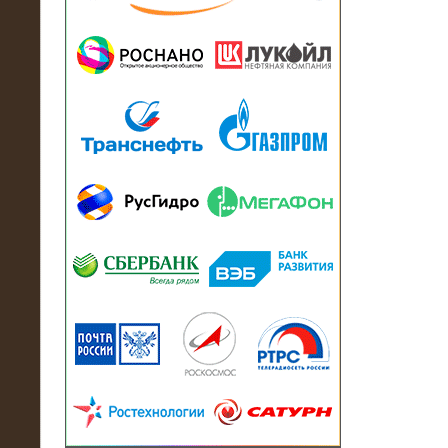
13.07.2018
Активно-реактивный нагрузочный
модуль в контейнере 2700 кВА на
Балтийский завод
22.06.2017
Активно-реактивные нагрузочные
модули 15 МВт (21,5 МВА) На Кубок
конфедераций