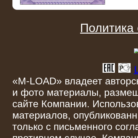
11.03.2016
Нагрузочный модуль НМ-100-К2 для
DATA-центра
Политика
«M-LOAD» владеет авторск
и фото материалы, разме
02.03.2016
сайте Компании. Использо
Нагрузочное устройство 400 кВт
(500 кВА) для сети АЗС
материалов, опубликованн
только с письменного сог