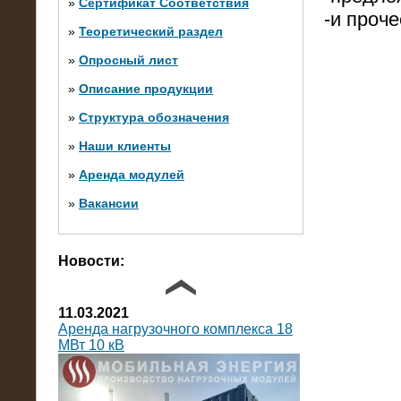
»
Сертификат Соответствия
-и проче
»
Теоретический раздел
10.10.2014
»
Опросный лист
Нагрузочный комплекс 20 МВт в 2
яруса (напряжение 6-10 кВ)
»
Описание продукции
»
Структура обозначения
»
Наши клиенты
»
Аренда модулей
»
Вакансии
Фото галерея
Новости:
11.03.2021
Аренда нагрузочного комплекса 18
МВт 10 кВ