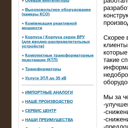
работал
»
Осевые вентиляторы
разрабо
»
Высоковольтное оборудование
(камеры КСО)
констру
произво
»
Компенсация реактивной
мощности
Скорее 
»
Корпуса / Корпуса серии ВРУ
(для вводно-распределительных
клиенты
устройств)
которые
»
Комплектные трансформаторные
такие с
подстанции (КТП)
28.02.2015
информа
Нагрузочные модули 700 кВт (4
»
Трансформаторы
штуки)
недобро
»
Услуги ЭТЛ до 35 кВ
оборудо
»
ИМПОРТНЫЕ АНАЛОГИ
Мы за ч
»
НАШЕ ПРОИЗВОДСТВО
-улучше
»
СЕРВИС ЦЕНТР
-снижен
-снижен
»
НАШИ ПРЕИМУЩЕСТВА
-предло