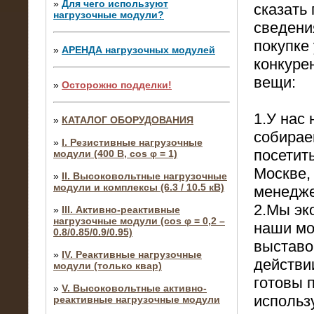
»
Для чего используют
сказать
нагрузочные модули?
сведения
покупке
»
АРЕНДА нагрузочных модулей
конкуре
вещи:
»
Осторожно подделки!
1.У нас
»
КАТАЛОГ ОБОРУДОВАНИЯ
собирае
»
I. Резистивные нагрузочные
посетит
модули (400 В, cos φ = 1)
Москве,
»
II. Высоковольтные нагрузочные
модули и комплексы (6.3 / 10.5 кВ)
менедж
2.Мы эк
»
III. Активно-реактивные
нагрузочные модули (cos φ = 0,2 –
наши мо
0.8/0.85/0.9/0.95)
выставо
»
IV. Реактивные нагрузочные
действи
модули (только квар)
готовы 
»
V. Высоковольтные активно-
использ
реактивные нагрузочные модули