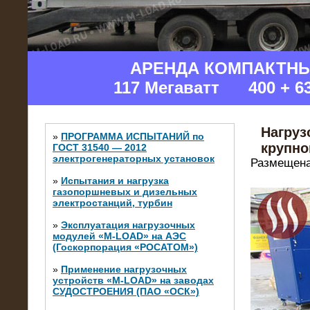
АРЕНДА КОМПАКТН
117 Мегаватт 400 + 6
Нагруз
»
ПРОГРАММА ИСПЫТАНИЙ по
крупно
ГОСТ 31540 — 2012
электрогенераторных установок
Размещена
»
Испытания и нагрузка
газопоршневых и дизельных
электростанций, турбин
»
Эксплуатация нагрузочных
модулей «M-LOAD» на АЭС
(Госкорпорация «РОСАТОМ»)
»
Применение нагрузочных
устройств «M-LOAD» на заводах
СУДОСТРОЕНИЯ (ПАО «ОСК»)