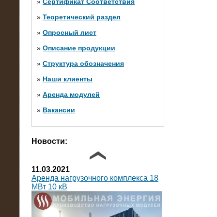
»
Сертификат Соответствия
»
Теоретический раздел
10.10.2014
»
Опросный лист
Нагрузочный комплекс 20 МВт в 2
яруса (напряжение 6-10 кВ)
»
Описание продукции
»
Структура обозначения
»
Наши клиенты
»
Аренда модулей
»
Вакансии
Фото галерея
Новости:
11.03.2021
Аренда нагрузочного комплекса 18
МВт 10 кВ