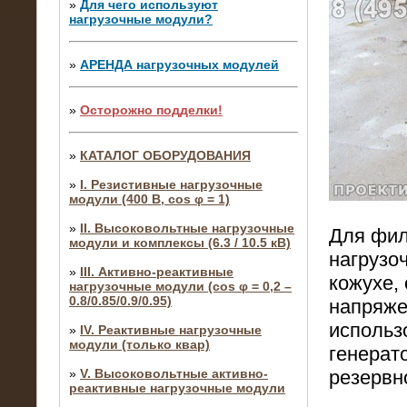
»
Для чего используют
нагрузочные модули?
»
АРЕНДА нагрузочных модулей
»
Осторожно подделки!
»
КАТАЛОГ ОБОРУДОВАНИЯ
»
I. Резистивные нагрузочные
модули (400 В, cos φ = 1)
»
II. Высоковольтные нагрузочные
Для фил
модули и комплексы (6.3 / 10.5 кВ)
нагрузо
»
III. Активно-реактивные
кожухе,
нагрузочные модули (cos φ = 0,2 –
0.8/0.85/0.9/0.95)
напряже
использ
»
IV. Реактивные нагрузочные
модули (только квар)
генерат
»
V. Высоковольтные активно-
резервн
реактивные нагрузочные модули