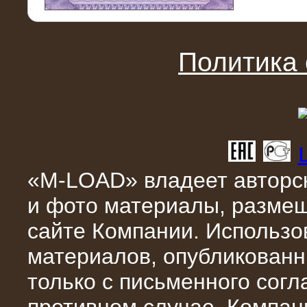
11.03.2016
Нагрузочный модуль НМ-100-К2 для
DATA-центра
Политика
«M-LOAD» владеет авторск
и фото материалы, разме
02.03.2016
сайте Компании. Использо
Нагрузочное устройство 400 кВт
(500 кВА) для сети АЗС
материалов, опубликованн
только с письменного сог