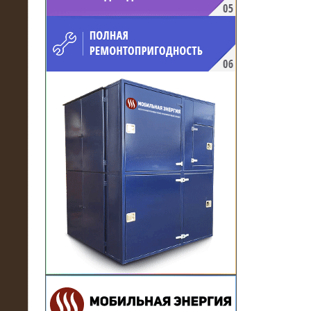
напряжением 10 кВ для
производственного предприятия
21.03.2017
Комплектная трансформаторная
подстанция 6 МВА (морское
исполнение, IP56)