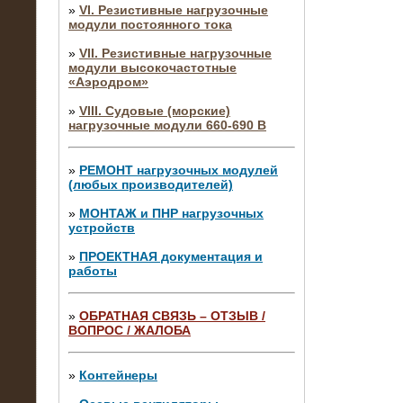
»
VI. Резистивные нагрузочные
модули постоянного тока
»
VII. Резистивные нагрузочные
модули высокочастотные
«Аэродром»
»
VIII. Судовые (морские)
нагрузочные модули 660-690 В
»
РЕМОНТ нагрузочных модулей
(любых производителей)
»
МОНТАЖ и ПНР нагрузочных
устройств
»
ПРОЕКТНАЯ документация и
работы
»
ОБРАТНАЯ СВЯЗЬ – ОТЗЫВ /
ВОПРОС / ЖАЛОБА
10.04.2015
Аренда нагрузочного модуля 4 МВт,
10 кВ
»
Контейнеры