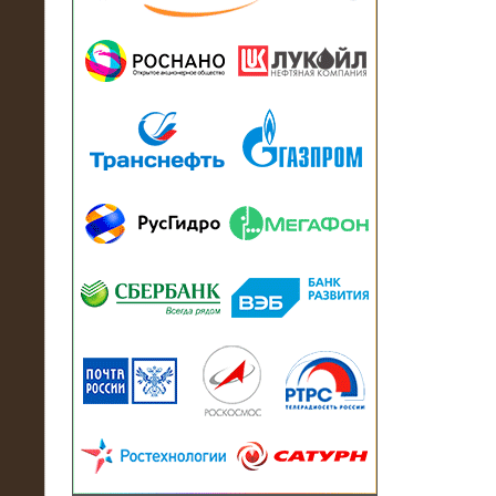
13.07.2018
Активно-реактивный нагрузочный
модуль в контейнере 2700 кВА на
Балтийский завод
22.06.2017
Активно-реактивные нагрузочные
модули 15 МВт (21,5 МВА) На Кубок
конфедераций