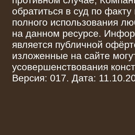
противном случае, Компан
обратиться в суд по факту
полного использования л
на данном ресурсе. Инфор
является публичной офёрт
13.02.2016
изложенные на сайте могут
Нагрузочный комплекс 8 МВт (10
МВА)
усовершенствования конст
Версия: 017. Дата: 11.10.20