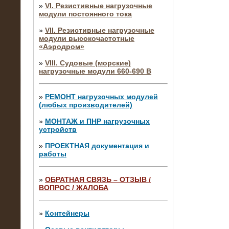
»
VI. Резистивные нагрузочные
модули постоянного тока
»
VII. Резистивные нагрузочные
модули высокочастотные
«Аэродром»
»
VIII. Судовые (морские)
нагрузочные модули 660-690 В
»
РЕМОНТ нагрузочных модулей
(любых производителей)
»
МОНТАЖ и ПНР нагрузочных
устройств
»
ПРОЕКТНАЯ документация и
работы
»
ОБРАТНАЯ СВЯЗЬ – ОТЗЫВ /
ВОПРОС / ЖАЛОБА
10.04.2015
Аренда нагрузочного модуля 4 МВт,
10 кВ
»
Контейнеры