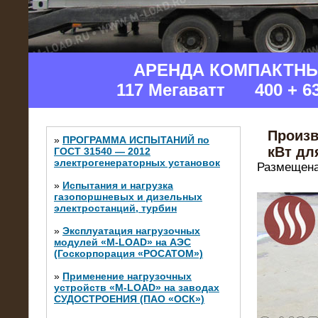
АРЕНДА КОМПАКТН
117 Мегаватт 400 + 6
Произв
»
ПРОГРАММА ИСПЫТАНИЙ по
кВт дл
ГОСТ 31540 — 2012
электрогенераторных установок
Размещена
»
Испытания и нагрузка
газопоршневых и дизельных
электростанций, турбин
»
Эксплуатация нагрузочных
модулей «M-LOAD» на АЭС
(Госкорпорация «РОСАТОМ»)
»
Применение нагрузочных
устройств «M-LOAD» на заводах
СУДОСТРОЕНИЯ (ПАО «ОСК»)