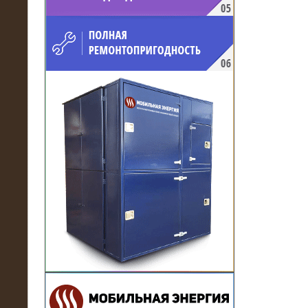
напряжением 10 кВ для
производственного предприятия
21.03.2017
Комплектная трансформаторная
подстанция 6 МВА (морское
исполнение, IP56)