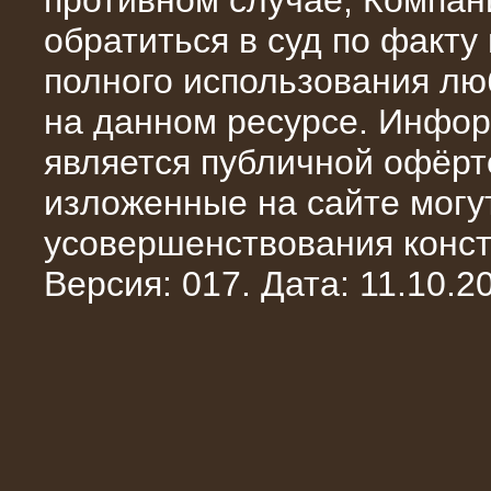
противном случае, Компан
обратиться в суд по факту
полного использования л
на данном ресурсе. Инфор
является публичной офёрт
13.02.2016
изложенные на сайте могут
Нагрузочный комплекс 8 МВт (10
МВА)
усовершенствования конст
Версия: 017. Дата: 11.10.20