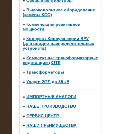
»
Осевые вентиляторы
»
Высоковольтное оборудование
(камеры КСО)
»
Компенсация реактивной
мощности
»
Корпуса / Корпуса серии ВРУ
(для вводно-распределительных
устройств)
»
Комплектные трансформаторные
подстанции (КТП)
28.02.2015
Нагрузочные модули 700 кВт (4
»
Трансформаторы
штуки)
»
Услуги ЭТЛ до 35 кВ
»
ИМПОРТНЫЕ АНАЛОГИ
»
НАШЕ ПРОИЗВОДСТВО
»
СЕРВИС ЦЕНТР
»
НАШИ ПРЕИМУЩЕСТВА