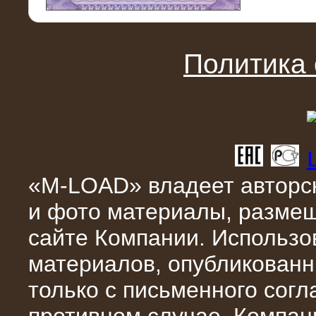
11.03.2016
Нагрузочный модуль НМ-100-К2 для
DATA-центра
Политика
«M-LOAD» владеет авторск
и фото материалы, разме
02.03.2016
сайте Компании. Использо
Нагрузочное устройство 400 кВт
(500 кВА) для сети АЗС
материалов, опубликованн
только с письменного сог