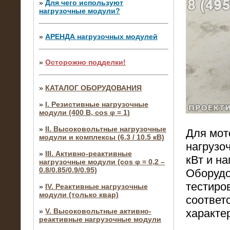
»
Для чего используют
нагрузочные модули?
»
АРЕНДА нагрузочных модулей
»
Осторожно подделки!
»
КАТАЛОГ ОБОРУДОВАНИЯ
»
I. Резистивные нагрузочные
модули (400 В, cos φ = 1)
»
II. Высоковольтные нагрузочные
Для мот
модули и комплексы (6.3 / 10.5 кВ)
нагрузо
»
III. Активно-реактивные
кВт и н
нагрузочные модули (cos φ = 0,2 –
0.8/0.85/0.9/0.95)
Оборудо
тестиро
»
IV. Реактивные нагрузочные
модули (только квар)
соответ
»
V. Высоковольтные активно-
характе
реактивные нагрузочные модули