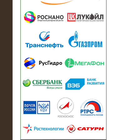
13.07.2018
Активно-реактивный нагрузочный
модуль в контейнере 2700 кВА на
Балтийский завод
22.06.2017
Активно-реактивные нагрузочные
модули 15 МВт (21,5 МВА) На Кубок
конфедераций