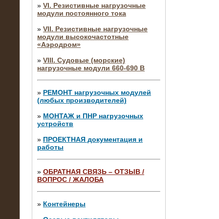
»
VI. Резистивные нагрузочные
модули постоянного тока
»
VII. Резистивные нагрузочные
модули высокочастотные
«Аэродром»
»
VIII. Судовые (морские)
нагрузочные модули 660-690 В
»
РЕМОНТ нагрузочных модулей
(любых производителей)
»
МОНТАЖ и ПНР нагрузочных
устройств
»
ПРОЕКТНАЯ документация и
работы
»
ОБРАТНАЯ СВЯЗЬ – ОТЗЫВ /
ВОПРОС / ЖАЛОБА
10.04.2015
Аренда нагрузочного модуля 4 МВт,
10 кВ
»
Контейнеры