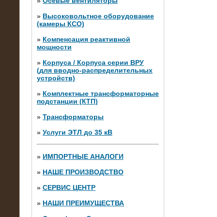
»
Осевые вентиляторы
»
Высоковольтное оборудование
(камеры КСО)
»
Компенсация реактивной
мощности
»
Корпуса / Корпуса серии ВРУ
(для вводно-распределительных
устройств)
»
Комплектные трансформаторные
подстанции (КТП)
28.02.2015
Нагрузочные модули 700 кВт (4
»
Трансформаторы
штуки)
»
Услуги ЭТЛ до 35 кВ
»
ИМПОРТНЫЕ АНАЛОГИ
»
НАШЕ ПРОИЗВОДСТВО
»
СЕРВИС ЦЕНТР
»
НАШИ ПРЕИМУЩЕСТВА