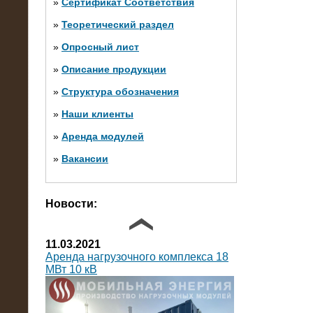
»
Сертификат Соответствия
»
Теоретический раздел
10.10.2014
»
Опросный лист
Нагрузочный комплекс 20 МВт в 2
яруса (напряжение 6-10 кВ)
»
Описание продукции
»
Структура обозначения
»
Наши клиенты
»
Аренда модулей
»
Вакансии
Фото галерея
Новости:
11.03.2021
Аренда нагрузочного комплекса 18
МВт 10 кВ