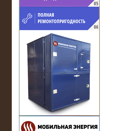
напряжением 10 кВ для
производственного предприятия
21.03.2017
Комплектная трансформаторная
подстанция 6 МВА (морское
исполнение, IP56)