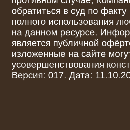
противном случае, Компан
обратиться в суд по факту
полного использования л
на данном ресурсе. Инфор
является публичной офёрт
13.02.2016
изложенные на сайте могут
Нагрузочный комплекс 8 МВт (10
МВА)
усовершенствования конст
Версия: 017. Дата: 11.10.20