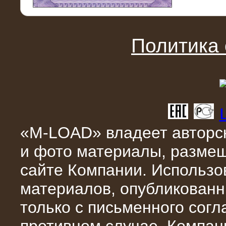
11.03.2016
Нагрузочный модуль НМ-100-К2 для
DATA-центра
Политика
«M-LOAD» владеет авторск
и фото материалы, разме
02.03.2016
сайте Компании. Использо
Нагрузочное устройство 400 кВт
(500 кВА) для сети АЗС
материалов, опубликованн
только с письменного сог