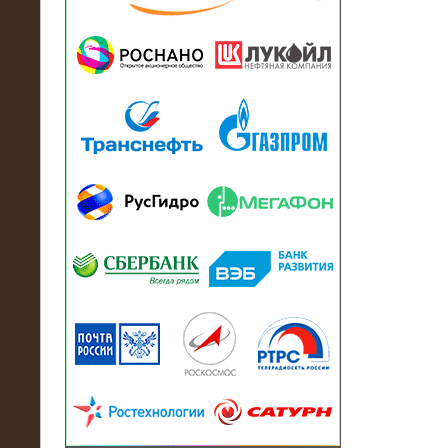
13.07.2018
Активно-реактивный нагрузочный
модуль в контейнере 2700 кВА на
Балтийский завод
22.06.2017
Активно-реактивные нагрузочные
модули 15 МВт (21,5 МВА) На Кубок
конфедераций