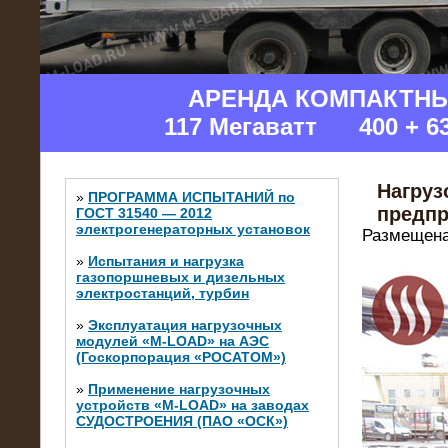
АРЕНДА КОМПАКТН
117 Мегаватт 400 + 6
Нагруз
»
ПРОГРАММА ИСПЫТАНИЙ по
предпр
ГОСТ 31540 — 2012
электрогенераторных установок
Размещена
»
Испытания и нагрузка
газопоршневых и дизельных
электростанций, турбин
»
Эксплуатация нагрузочных
модулей «M-LOAD» на АЭС
(Госкорпорация «РОСАТОМ»)
»
Применение нагрузочных
устройств «M-LOAD» на заводах
СУДОСТРОЕНИЯ (ПАО «ОСК»)