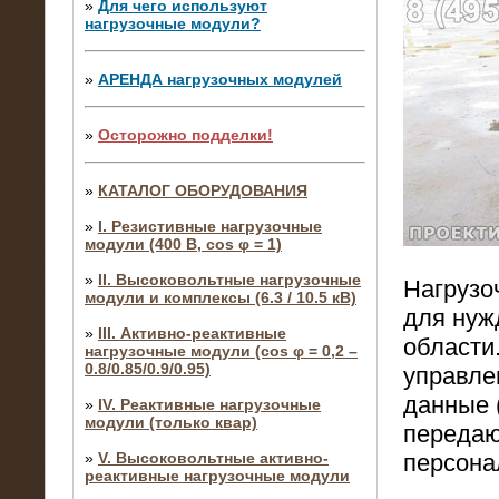
»
Для чего используют
нагрузочные модули?
»
АРЕНДА нагрузочных модулей
»
Осторожно подделки!
»
КАТАЛОГ ОБОРУДОВАНИЯ
»
I. Резистивные нагрузочные
модули (400 В, cos φ = 1)
»
II. Высоковольтные нагрузочные
Нагрузо
модули и комплексы (6.3 / 10.5 кВ)
для нуж
»
III. Активно-реактивные
области
нагрузочные модули (cos φ = 0,2 –
0.8/0.85/0.9/0.95)
управле
данные 
»
IV. Реактивные нагрузочные
модули (только квар)
передаю
»
V. Высоковольтные активно-
персона
реактивные нагрузочные модули