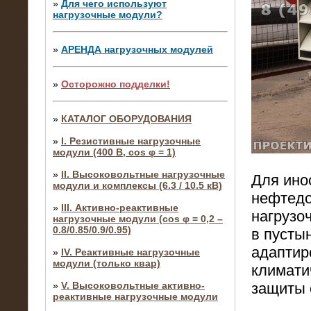
»
Для чего используют
нагрузочные модули?
»
АРЕНДА нагрузочных модулей
»
Осторожно подделки!
»
КАТАЛОГ ОБОРУДОВАНИЯ
»
I. Резистивные нагрузочные
модули (400 В, cos φ = 1)
»
II. Высоковольтные нагрузочные
Для инос
модули и комплексы (6.3 / 10.5 кВ)
нефтедо
»
III. Активно-реактивные
нагрузо
нагрузочные модули (cos φ = 0,2 –
0.8/0.85/0.9/0.95)
в пусты
адаптир
»
IV. Реактивные нагрузочные
модули (только квар)
климати
защиты 
»
V. Высоковольтные активно-
реактивные нагрузочные модули