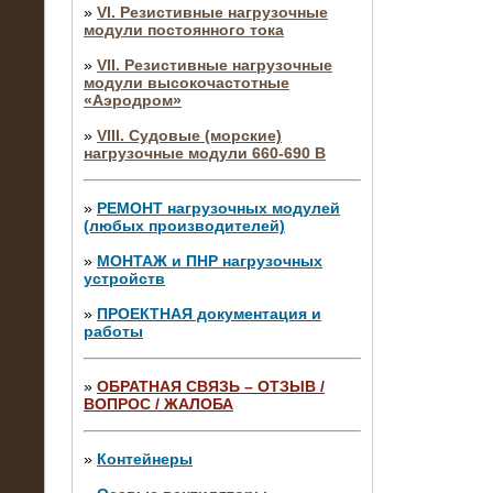
»
VI. Резистивные нагрузочные
модули постоянного тока
»
VII. Резистивные нагрузочные
модули высокочастотные
«Аэродром»
»
VIII. Судовые (морские)
нагрузочные модули 660-690 В
»
РЕМОНТ нагрузочных модулей
(любых производителей)
»
МОНТАЖ и ПНР нагрузочных
устройств
»
ПРОЕКТНАЯ документация и
работы
»
ОБРАТНАЯ СВЯЗЬ – ОТЗЫВ /
ВОПРОС / ЖАЛОБА
10.04.2015
Аренда нагрузочного модуля 4 МВт,
10 кВ
»
Контейнеры