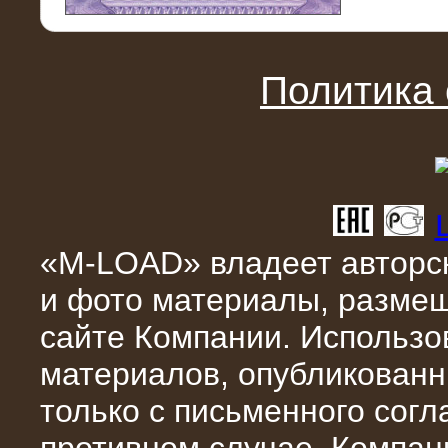
11.03.2016
Нагрузочный модуль НМ-100-К2 для
DATA-центра
Политика
«M-LOAD» владеет авторск
и фото материалы, разме
02.03.2016
сайте Компании. Использо
Нагрузочное устройство 400 кВт
(500 кВА) для сети АЗС
материалов, опубликованн
только с письменного сог