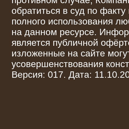
противном случае, Компан
обратиться в суд по факту
полного использования л
на данном ресурсе. Инфор
является публичной офёрт
13.02.2016
изложенные на сайте могут
Нагрузочный комплекс 8 МВт (10
МВА)
усовершенствования конст
Версия: 017. Дата: 11.10.20