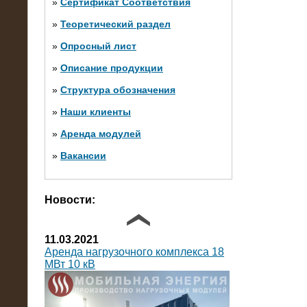
»
Сертификат Соответствия
»
Теоретический раздел
10.10.2014
»
Опросный лист
Нагрузочный комплекс 20 МВт в 2
яруса (напряжение 6-10 кВ)
»
Описание продукции
»
Структура обозначения
»
Наши клиенты
»
Аренда модулей
»
Вакансии
Фото галерея
Новости:
11.03.2021
Аренда нагрузочного комплекса 18
МВт 10 кВ