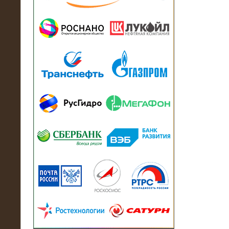
13.07.2018
Активно-реактивный нагрузочный
модуль в контейнере 2700 кВА на
Балтийский завод
22.06.2017
Активно-реактивные нагрузочные
модули 15 МВт (21,5 МВА) На Кубок
конфедераций