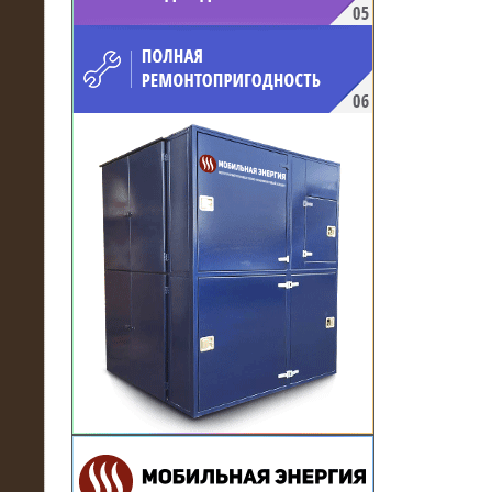
напряжением 10 кВ для
производственного предприятия
21.03.2017
Комплектная трансформаторная
подстанция 6 МВА (морское
исполнение, IP56)