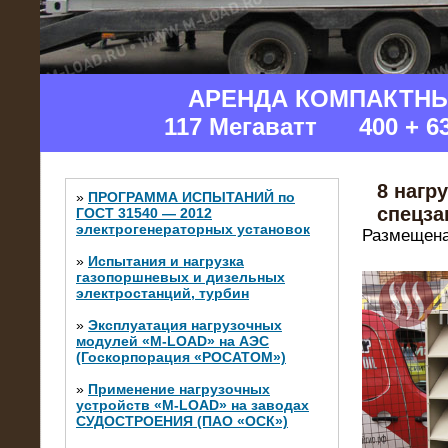
АРЕНДА КОМПАКТН
117 Мегаватт 400 + 6
8 нагр
»
ПРОГРАММА ИСПЫТАНИЙ по
спецза
ГОСТ 31540 — 2012
электрогенераторных установок
Размещена
»
Испытания и нагрузка
газопоршневых и дизельных
электростанций, турбин
»
Эксплуатация нагрузочных
модулей «M-LOAD» на АЭС
(Госкорпорация «РОСАТОМ»)
»
Применение нагрузочных
устройств «M-LOAD» на заводах
СУДОСТРОЕНИЯ (ПАО «ОСК»)