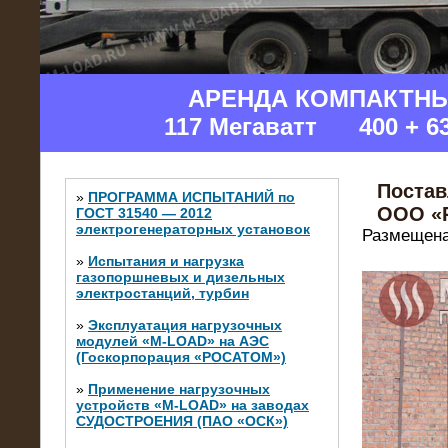
АРЕНДА КОМПАКТН
117 Мегаватт 400 + 6
Постав
»
ПРОГРАММА ИСПЫТАНИЙ по
ООО «
ГОСТ 31540 — 2012
электрогенераторных установок
Размещена
»
Испытания и нагрузка
газопоршневых и дизельных
электростанций, турбин
»
Эксплуатация нагрузочных
модулей «M-LOAD» на АЭС
(Госкорпорация «РОСАТОМ»)
»
Применение нагрузочных
устройств «M-LOAD» на заводах
СУДОСТРОЕНИЯ (ПАО «ОСК»)