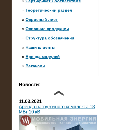
»
Сертификат Соответствия
»
Теоретический раздел
10.10.2014
»
Опросный лист
Нагрузочный комплекс 20 МВт в 2
яруса (напряжение 6-10 кВ)
»
Описание продукции
»
Структура обозначения
»
Наши клиенты
»
Аренда модулей
»
Вакансии
Фото галерея
Новости:
11.03.2021
Аренда нагрузочного комплекса 18
МВт 10 кВ