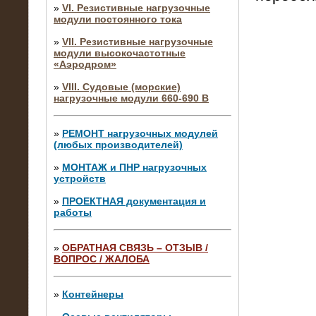
»
VI. Резистивные нагрузочные
модули постоянного тока
»
VII. Резистивные нагрузочные
модули высокочастотные
«Аэродром»
»
VIII. Судовые (морские)
нагрузочные модули 660-690 В
»
РЕМОНТ нагрузочных модулей
(любых производителей)
»
МОНТАЖ и ПНР нагрузочных
устройств
»
ПРОЕКТНАЯ документация и
работы
»
ОБРАТНАЯ СВЯЗЬ – ОТЗЫВ /
ВОПРОС / ЖАЛОБА
10.04.2015
Аренда нагрузочного модуля 4 МВт,
10 кВ
»
Контейнеры