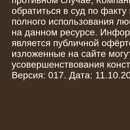
противном случае, Компан
обратиться в суд по факту
полного использования л
на данном ресурсе. Инфор
является публичной офёрт
13.02.2016
изложенные на сайте могут
Нагрузочный комплекс 8 МВт (10
МВА)
усовершенствования конст
Версия: 017. Дата: 11.10.20