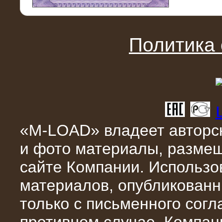
11.03.2016
Нагрузочный модуль НМ-100-К2 для
DATA-центра
Политика
«M-LOAD» владеет авторск
и фото материалы, разме
02.03.2016
сайте Компании. Использо
Нагрузочное устройство 400 кВт
(500 кВА) для сети АЗС
материалов, опубликованн
только с письменного сог