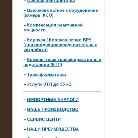
»
Осевые вентиляторы
»
Высоковольтное оборудование
(камеры КСО)
»
Компенсация реактивной
мощности
»
Корпуса / Корпуса серии ВРУ
(для вводно-распределительных
устройств)
»
Комплектные трансформаторные
подстанции (КТП)
28.02.2015
Нагрузочные модули 700 кВт (4
»
Трансформаторы
штуки)
»
Услуги ЭТЛ до 35 кВ
»
ИМПОРТНЫЕ АНАЛОГИ
»
НАШЕ ПРОИЗВОДСТВО
»
СЕРВИС ЦЕНТР
»
НАШИ ПРЕИМУЩЕСТВА