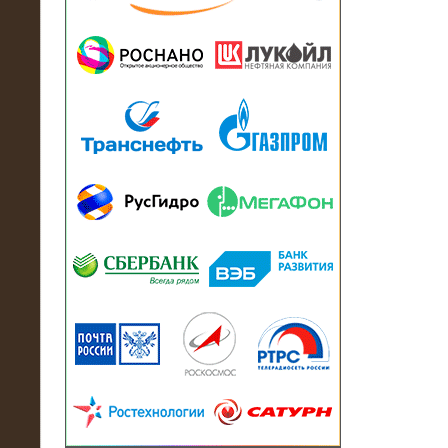
13.07.2018
Активно-реактивный нагрузочный
модуль в контейнере 2700 кВА на
Балтийский завод
22.06.2017
Активно-реактивные нагрузочные
модули 15 МВт (21,5 МВА) На Кубок
конфедераций