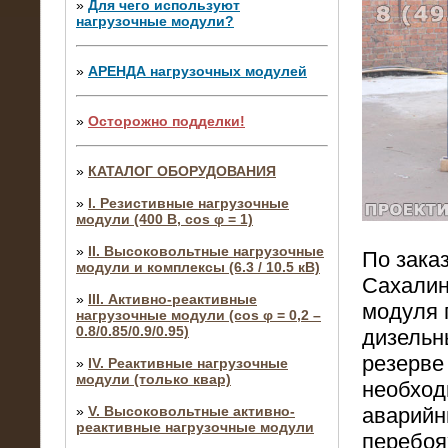
»
Для чего используют
нагрузочные модули?
»
АРЕНДА нагрузочных модулей
»
Осторожно подделки!
»
КАТАЛОГ ОБОРУДОВАНИЯ
»
I. Резистивные нагрузочные
модули (400 В, cos φ = 1)
»
II. Высоковольтные нагрузочные
По зака
модули и комплексы (6.3 / 10.5 кВ)
Сахалин
»
III. Активно-реактивные
модуля 
нагрузочные модули (cos φ = 0,2 –
0.8/0.85/0.9/0.95)
дизельн
резерве
»
IV. Реактивные нагрузочные
модули (только квар)
необход
аварийн
»
V. Высоковольтные активно-
реактивные нагрузочные модули
перебоя