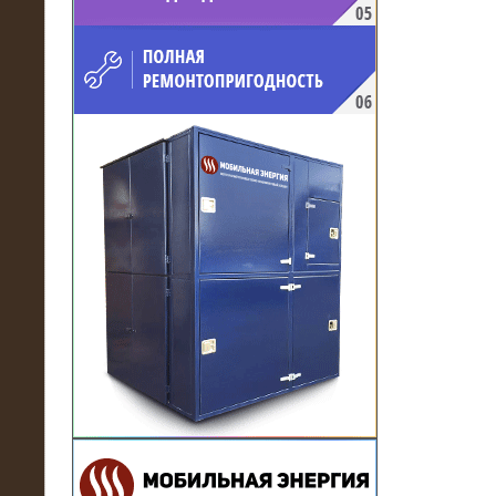
напряжением 10 кВ для
производственного предприятия
21.03.2017
Комплектная трансформаторная
подстанция 6 МВА (морское
исполнение, IP56)