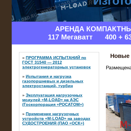
Изгот
АРЕНДА КОМПАКТН
117 Мегаватт 400 + 6
Новые 
»
ПРОГРАММА ИСПЫТАНИЙ по
ГОСТ 31540 — 2012
электрогенераторных установок
Размещена
»
Испытания и нагрузка
газопоршневых и дизельных
электростанций, турбин
»
Эксплуатация нагрузочных
модулей «M-LOAD» на АЭС
(Госкорпорация «РОСАТОМ»)
»
Применение нагрузочных
устройств «M-LOAD» на заводах
СУДОСТРОЕНИЯ (ПАО «ОСК»)