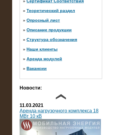
»
Сертификат Соответствия
»
Теоретический раздел
10.10.2014
»
Опросный лист
Нагрузочный комплекс 20 МВт в 2
яруса (напряжение 6-10 кВ)
»
Описание продукции
»
Структура обозначения
»
Наши клиенты
»
Аренда модулей
»
Вакансии
Фото галерея
Новости:
11.03.2021
Аренда нагрузочного комплекса 18
МВт 10 кВ