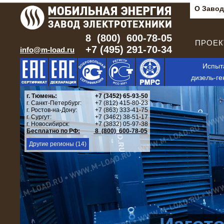
О Завод
8 (800) 600-78-05
ПРОЕКТ
+7 (495) 291-70-34
info@m-load.ru
Испыт
дизель-ге
г. Тюмень:
+7 (3452) 65-93-50
г. Санкт-Петербург:
+7 (812) 415-80-23
г. Ростов-на-Дону:
+7 (863) 333-41-75
г. Сургут:
+7 (3462) 38-51-17
г. Новосибирск:
+7 (3832) 05-97-38
Бесплатно по РФ:
8 (800) 600-78-05
Другие регионы (14)