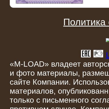
11.03.2016
Нагрузочный модуль НМ-100-К2 для
DATA-центра
Политика
«M-LOAD» владеет авторск
и фото материалы, разме
02.03.2016
сайте Компании. Использо
Нагрузочное устройство 400 кВт
(500 кВА) для сети АЗС
материалов, опубликованн
только с письменного сог