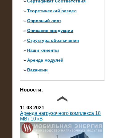
»
Сертификат Соответствия
»
Теоретический раздел
10.10.2014
»
Опросный лист
Нагрузочный комплекс 20 МВт в 2
яруса (напряжение 6-10 кВ)
»
Описание продукции
»
Структура обозначения
»
Наши клиенты
»
Аренда модулей
»
Вакансии
Фото галерея
Новости:
11.03.2021
Аренда нагрузочного комплекса 18
МВт 10 кВ