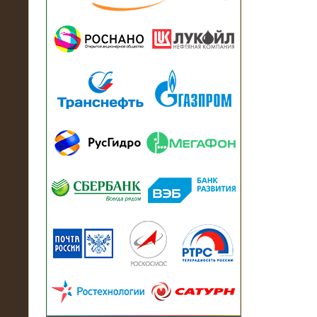
13.07.2018
Активно-реактивный нагрузочный
модуль в контейнере 2700 кВА на
Балтийский завод
22.06.2017
Активно-реактивные нагрузочные
модули 15 МВт (21,5 МВА) На Кубок
конфедераций