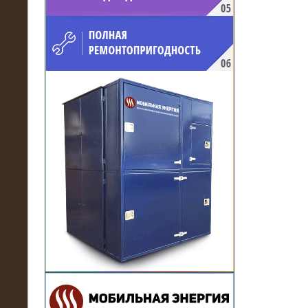
напряжением 10 кВ для
производственного предприятия
21.03.2017
Комплектная трансформаторная
подстанция 6 МВА (морское
исполнение, IP56)