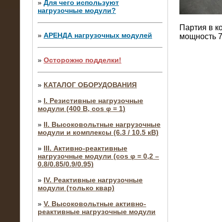
»
Для чего используют
нагрузочные модули?
Партия в к
»
АРЕНДА нагрузочных модулей
мощность 7
»
Осторожно подделки!
»
КАТАЛОГ ОБОРУДОВАНИЯ
»
I. Резистивные нагрузочные
модули (400 В, cos φ = 1)
»
II. Высоковольтные нагрузочные
модули и комплексы (6.3 / 10.5 кВ)
»
III. Активно-реактивные
нагрузочные модули (cos φ = 0,2 –
0.8/0.85/0.9/0.95)
»
IV. Реактивные нагрузочные
модули (только квар)
»
V. Высоковольтные активно-
реактивные нагрузочные модули