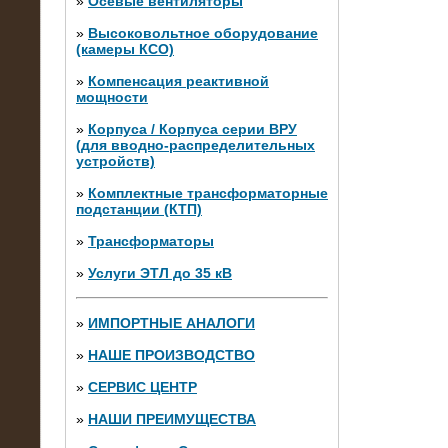
»
Осевые вентиляторы
»
Высоковольтное оборудование
(камеры КСО)
»
Компенсация реактивной
мощности
»
Корпуса / Корпуса серии ВРУ
(для вводно-распределительных
устройств)
»
Комплектные трансформаторные
подстанции (КТП)
28.02.2015
Нагрузочные модули 700 кВт (4
»
Трансформаторы
штуки)
»
Услуги ЭТЛ до 35 кВ
»
ИМПОРТНЫЕ АНАЛОГИ
»
НАШЕ ПРОИЗВОДСТВО
»
СЕРВИС ЦЕНТР
»
НАШИ ПРЕИМУЩЕСТВА