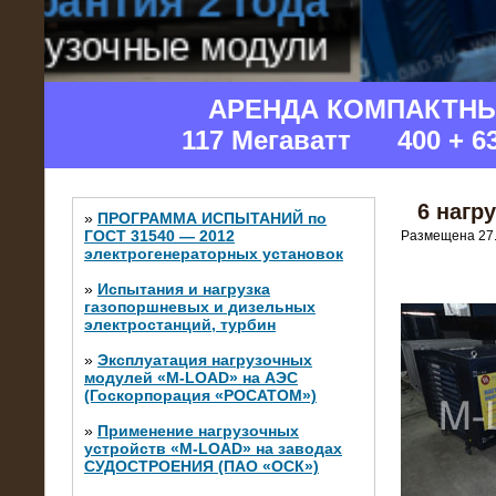
АРЕНДА КОМПАКТН
117 Мегаватт 400 + 6
6 нагр
»
ПРОГРАММА ИСПЫТАНИЙ по
ГОСТ 31540 — 2012
Размещена 27.
электрогенераторных установок
»
Испытания и нагрузка
газопоршневых и дизельных
электростанций, турбин
»
Эксплуатация нагрузочных
модулей «M-LOAD» на АЭС
(Госкорпорация «РОСАТОМ»)
»
Применение нагрузочных
устройств «M-LOAD» на заводах
СУДОСТРОЕНИЯ (ПАО «ОСК»)