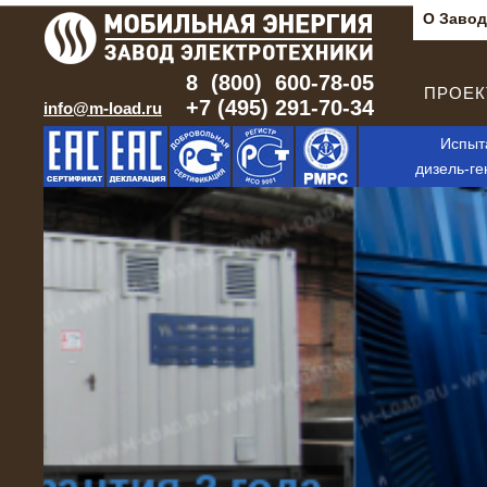
О Завод
8 (800) 600-78-05
ПРОЕКТ
+7 (495) 291-70-34
info@m-load.ru
Испыт
дизель-ге
г. Тюмень:
+7 (3452) 65-93-50
г. Санкт-Петербург:
+7 (812) 415-80-23
г. Ростов-на-Дону:
+7 (863) 333-41-75
г. Сургут:
+7 (3462) 38-51-17
г. Новосибирск:
+7 (3832) 05-97-38
Бесплатно по РФ:
8 (800) 600-78-05
Другие регионы (14)