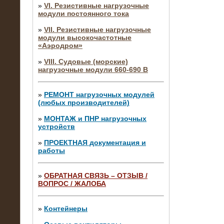
»
VI. Резистивные нагрузочные
модули постоянного тока
»
VII. Резистивные нагрузочные
модули высокочастотные
«Аэродром»
»
VIII. Судовые (морские)
нагрузочные модули 660-690 В
»
РЕМОНТ нагрузочных модулей
(любых производителей)
»
МОНТАЖ и ПНР нагрузочных
устройств
»
ПРОЕКТНАЯ документация и
работы
»
ОБРАТНАЯ СВЯЗЬ – ОТЗЫВ /
ВОПРОС / ЖАЛОБА
10.04.2015
Аренда нагрузочного модуля 4 МВт,
10 кВ
»
Контейнеры