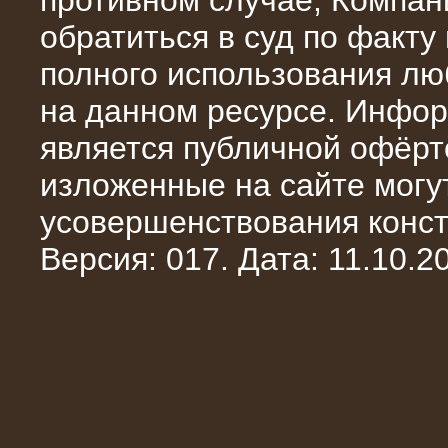
противном случае, Компан
обратиться в суд по факту
полного использования л
на данном ресурсе. Инфор
является публичной офёрт
13.02.2016
изложенные на сайте могут
Нагрузочный комплекс 8 МВт (10
МВА)
усовершенствования конст
Версия: 017. Дата: 11.10.20