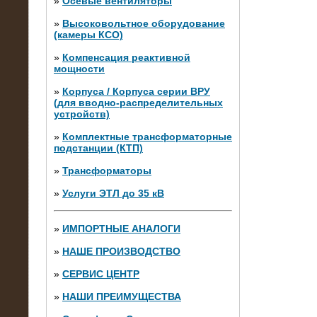
»
Осевые вентиляторы
»
Высоковольтное оборудование
(камеры КСО)
»
Компенсация реактивной
мощности
»
Корпуса / Корпуса серии ВРУ
(для вводно-распределительных
устройств)
»
Комплектные трансформаторные
подстанции (КТП)
28.02.2015
Нагрузочные модули 700 кВт (4
»
Трансформаторы
штуки)
»
Услуги ЭТЛ до 35 кВ
»
ИМПОРТНЫЕ АНАЛОГИ
»
НАШЕ ПРОИЗВОДСТВО
»
СЕРВИС ЦЕНТР
»
НАШИ ПРЕИМУЩЕСТВА