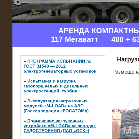
АРЕНДА КОМПАКТН
117 Мегаватт 400 + 6
Нагруз
»
ПРОГРАММА ИСПЫТАНИЙ по
ГОСТ 31540 — 2012
электрогенераторных установок
Размещена
»
Испытания и нагрузка
газопоршневых и дизельных
электростанций, турбин
»
Эксплуатация нагрузочных
модулей «M-LOAD» на АЭС
(Госкорпорация «РОСАТОМ»)
»
Применение нагрузочных
устройств «M-LOAD» на заводах
СУДОСТРОЕНИЯ (ПАО «ОСК»)