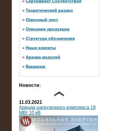
»
Сертификат Соответствия
»
Теоретический раздел
10.10.2014
»
Опросный лист
Нагрузочный комплекс 20 МВт в 2
яруса (напряжение 6-10 кВ)
»
Описание продукции
»
Структура обозначения
»
Наши клиенты
»
Аренда модулей
»
Вакансии
Фото галерея
Новости:
11.03.2021
Аренда нагрузочного комплекса 18
МВт 10 кВ