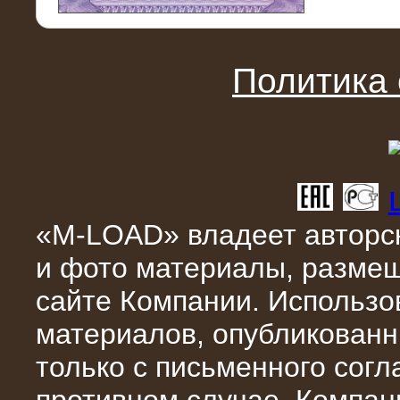
11.03.2016
Нагрузочный модуль НМ-100-К2 для
DATA-центра
Политика
«M-LOAD» владеет авторск
и фото материалы, разме
02.03.2016
сайте Компании. Использо
Нагрузочное устройство 400 кВт
(500 кВА) для сети АЗС
материалов, опубликованн
только с письменного сог