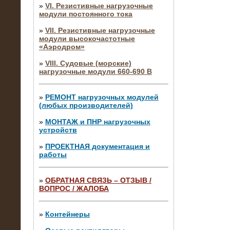
»
VI. Резистивные нагрузочные
модули постоянного тока
»
VII. Резистивные нагрузочные
модули высокочастотные
«Аэродром»
»
VIII. Судовые (морские)
нагрузочные модули 660-690 В
»
РЕМОНТ нагрузочных модулей
(любых производителей)
»
МОНТАЖ и ПНР нагрузочных
устройств
»
ПРОЕКТНАЯ документация и
работы
»
ОБРАТНАЯ СВЯЗЬ – ОТЗЫВ /
ВОПРОС / ЖАЛОБА
10.04.2015
Аренда нагрузочного модуля 4 МВт,
10 кВ
»
Контейнеры