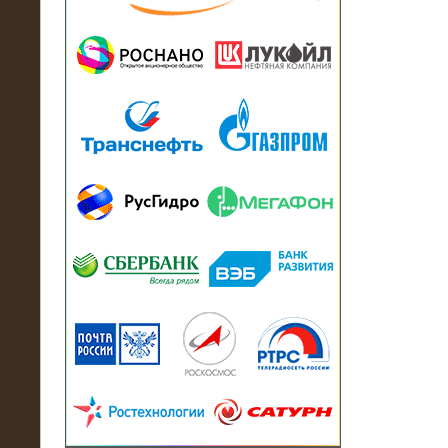
13.07.2018
Активно-реактивный нагрузочный
модуль в контейнере 2700 кВА на
Балтийский завод
22.06.2017
Активно-реактивные нагрузочные
модули 15 МВт (21,5 МВА) На Кубок
конфедераций