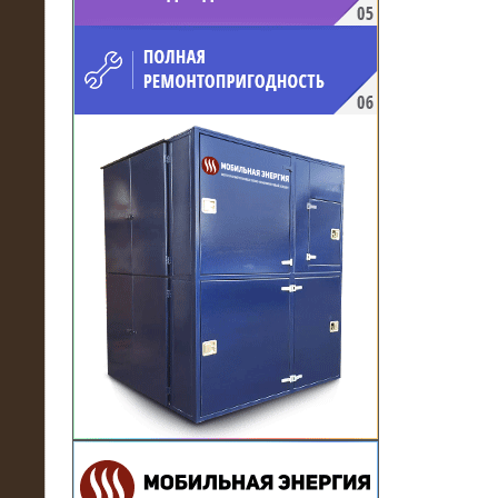
напряжением 10 кВ для
производственного предприятия
21.03.2017
Комплектная трансформаторная
подстанция 6 МВА (морское
исполнение, IP56)