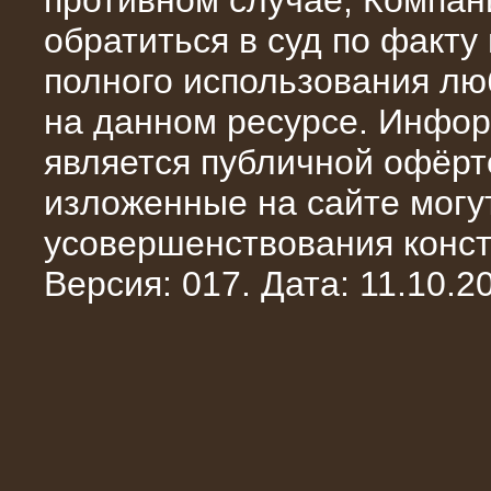
противном случае, Компан
обратиться в суд по факту
полного использования л
на данном ресурсе. Инфор
является публичной офёрт
13.02.2016
изложенные на сайте могут
Нагрузочный комплекс 8 МВт (10
МВА)
усовершенствования конст
Версия: 017. Дата: 11.10.20