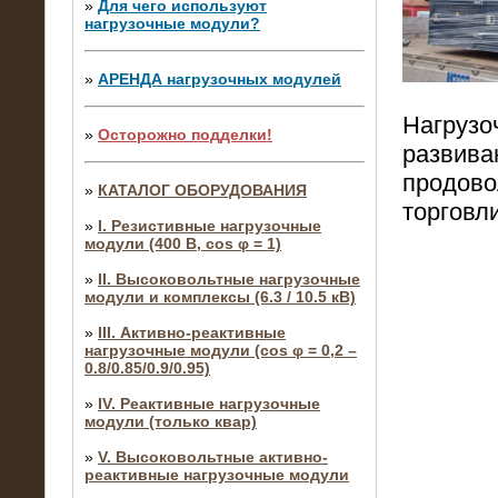
»
Для чего используют
нагрузочные модули?
»
АРЕНДА нагрузочных модулей
Нагрузо
»
Осторожно подделки!
развива
продово
»
КАТАЛОГ ОБОРУДОВАНИЯ
торговли
»
I. Резистивные нагрузочные
модули (400 В, cos φ = 1)
»
II. Высоковольтные нагрузочные
модули и комплексы (6.3 / 10.5 кВ)
»
III. Активно-реактивные
нагрузочные модули (cos φ = 0,2 –
0.8/0.85/0.9/0.95)
»
IV. Реактивные нагрузочные
модули (только квар)
»
V. Высоковольтные активно-
реактивные нагрузочные модули