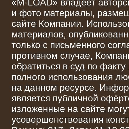
«M-LOAD» владеет авторск
и фото материалы, разме
сайте Компании. Использо
материалов, опубликованн
10.10.2015
только с письменного сог
Высоковольтные нагрузочные
модули 3 МВт и 6 МВт для нефтяной
противном случае, Компан
компании
обратиться в суд по факту
полного использования л
на данном ресурсе. Инфор
является публичной офёрт
изложенные на сайте могут
усовершенствования конст
06.10.2015