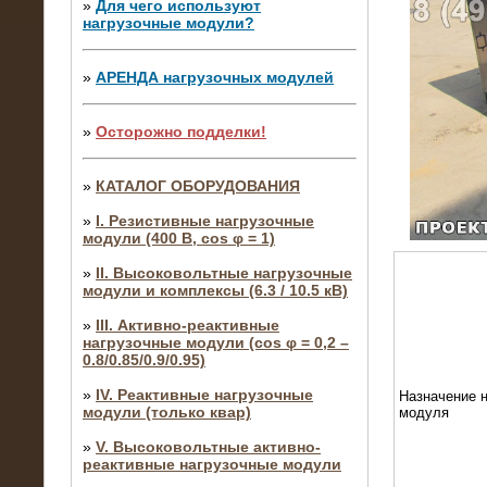
»
Для чего используют
нагрузочные модули?
»
АРЕНДА нагрузочных модулей
»
Осторожно подделки!
»
КАТАЛОГ ОБОРУДОВАНИЯ
»
I. Резистивные нагрузочные
модули (400 В, cos φ = 1)
»
II. Высоковольтные нагрузочные
модули и комплексы (6.3 / 10.5 кВ)
»
III. Активно-реактивные
нагрузочные модули (cos φ = 0,2 –
0.8/0.85/0.9/0.95)
»
IV. Реактивные нагрузочные
Назначение н
модули (только квар)
модуля
»
V. Высоковольтные активно-
реактивные нагрузочные модули