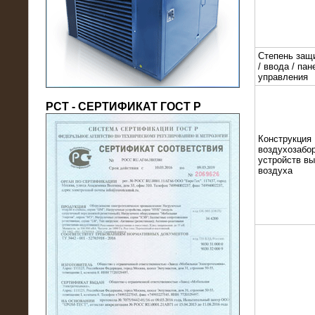
(напряжение 6/10 кВ)
Степень защ
/ ввода / пан
управления
РСТ - СЕРТИФИКАТ ГОСТ Р
Конструкция
воздухозабор
устройств в
воздуха
21.08.2016
На производственное предприятие
поставлены в аренду нагрузочные
модули 20 МВт (0,4 кВ)