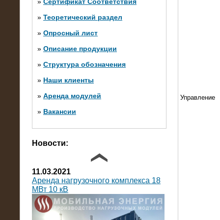
»
Сертификат Соответствия
»
Теоретический раздел
10.10.2014
»
Опросный лист
Нагрузочный комплекс 20 МВт в 2
яруса (напряжение 6-10 кВ)
»
Описание продукции
»
Структура обозначения
»
Наши клиенты
»
Аренда модулей
Управление
»
Вакансии
Фото галерея
Новости:
11.03.2021
Аренда нагрузочного комплекса 18
МВт 10 кВ