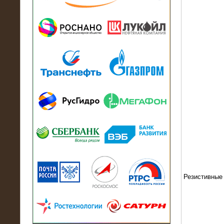
13.07.2018
Активно-реактивный нагрузочный
модуль в контейнере 2700 кВА на
Балтийский завод
22.06.2017
Активно-реактивные нагрузочные
модули 15 МВт (21,5 МВА) На Кубок
конфедераций
Резистивные