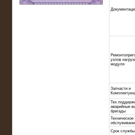
Документаци
11.03.2016
Нагрузочный модуль НМ-100-К2 для
DATA-центра
Ремонтоприг
узлов нагруз
модуля
Запчасти и
Комплектую
02.03.2016
Тех.поддерж
Нагрузочное устройство 400 кВт
аварийные в
(500 кВА) для сети АЗС
бригады
Техническое
обслуживани
Срок службы