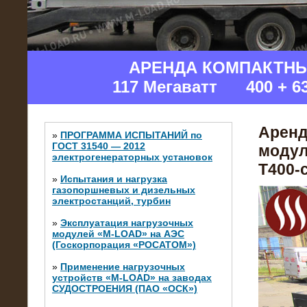
АРЕНДА КОМПАКТН
117 Мегаватт 400 + 6
Аренд
»
ПРОГРАММА ИСПЫТАНИЙ по
ГОСТ 31540 — 2012
модул
электрогенераторных установок
Т400-c
»
Испытания и нагрузка
газопоршневых и дизельных
электростанций, турбин
»
Эксплуатация нагрузочных
модулей «M-LOAD» на АЭС
(Госкорпорация «РОСАТОМ»)
»
Применение нагрузочных
устройств «M-LOAD» на заводах
СУДОСТРОЕНИЯ (ПАО «ОСК»)