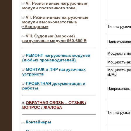
»
VI. Резистивные нагрузочные
модули постоянного тока
»
VII. Резистивные нагрузочные
модули высокочастотные
«Аэродром»
Тип нагрузоч
»
VIII. Судовые (морские)
нагрузочные модули 660-690 В
Наименовани
Мощность по
»
РЕМОНТ нагрузочных модулей
(любых производителей)
Мощность ак
»
МОНТАЖ и ПНР нагрузочных
Мощность ре
устройств
кВАр
»
ПРОЕКТНАЯ документация и
работы
Напряжение,
»
ОБРАТНАЯ СВЯЗЬ – ОТЗЫВ /
ВОПРОС / ЖАЛОБА
10.04.2015
Тип нагрузки
Аренда нагрузочного модуля 4 МВт,
10 кВ
»
Контейнеры