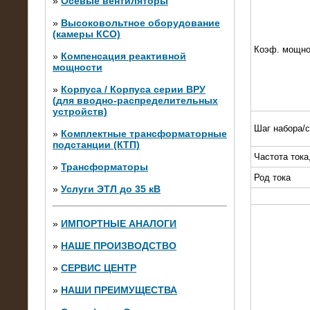
»
Осевые вентиляторы
»
Высоковольтное оборудование
(камеры КСО)
Коэф. мощно
»
Компенсация реактивной
мощности
»
Корпуса / Корпуса серии ВРУ
(для вводно-распределительных
устройств)
Шаг набора/
»
Комплектные трансформаторные
подстанции (КТП)
28.02.2015
Частота тока
Нагрузочные модули 700 кВт (4
»
Трансформаторы
штуки)
Род тока
»
Услуги ЭТЛ до 35 кВ
»
ИМПОРТНЫЕ АНАЛОГИ
»
НАШЕ ПРОИЗВОДСТВО
»
СЕРВИС ЦЕНТР
»
НАШИ ПРЕИМУЩЕСТВА