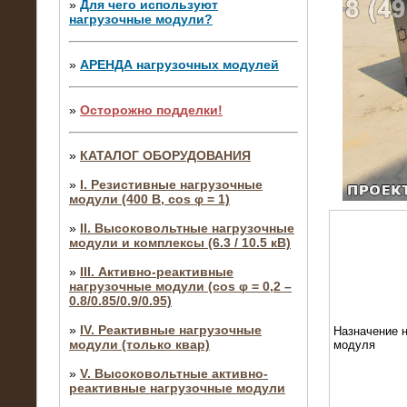
»
Для чего используют
нагрузочные модули?
»
АРЕНДА нагрузочных модулей
»
Осторожно подделки!
»
КАТАЛОГ ОБОРУДОВАНИЯ
»
I. Резистивные нагрузочные
модули (400 В, cos φ = 1)
»
II. Высоковольтные нагрузочные
модули и комплексы (6.3 / 10.5 кВ)
»
III. Активно-реактивные
нагрузочные модули (cos φ = 0,2 –
0.8/0.85/0.9/0.95)
»
IV. Реактивные нагрузочные
Назначение н
модули (только квар)
модуля
»
V. Высоковольтные активно-
реактивные нагрузочные модули