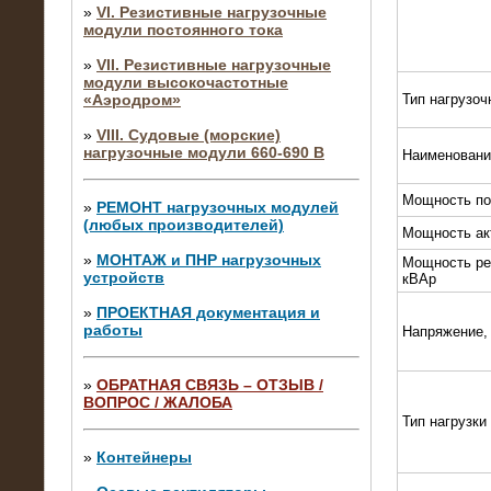
»
VI. Резистивные нагрузочные
модули постоянного тока
»
VII. Резистивные нагрузочные
модули высокочастотные
«Аэродром»
Тип нагрузоч
»
VIII. Судовые (морские)
нагрузочные модули 660-690 В
Наименовани
Мощность по
»
РЕМОНТ нагрузочных модулей
(любых производителей)
Мощность ак
»
МОНТАЖ и ПНР нагрузочных
Мощность ре
устройств
кВАр
»
ПРОЕКТНАЯ документация и
работы
Напряжение,
»
ОБРАТНАЯ СВЯЗЬ – ОТЗЫВ /
ВОПРОС / ЖАЛОБА
10.04.2015
Тип нагрузки
Аренда нагрузочного модуля 4 МВт,
10 кВ
»
Контейнеры