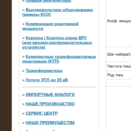
»
Осевые вентиляторы
»
Высоковольтное оборудование
(камеры КСО)
Коэф. мощно
»
Компенсация реактивной
мощности
»
Корпуса / Корпуса серии ВРУ
(для вводно-распределительных
устройств)
Шаг набора/
»
Комплектные трансформаторные
подстанции (КТП)
28.02.2015
Частота тока
Нагрузочные модули 700 кВт (4
»
Трансформаторы
штуки)
Род тока
»
Услуги ЭТЛ до 35 кВ
»
ИМПОРТНЫЕ АНАЛОГИ
»
НАШЕ ПРОИЗВОДСТВО
»
СЕРВИС ЦЕНТР
»
НАШИ ПРЕИМУЩЕСТВА