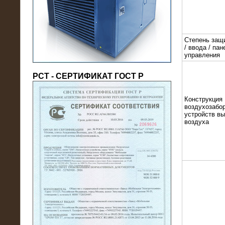
(напряжение 6/10 кВ)
Степень защ
/ ввода / пан
управления
РСТ - СЕРТИФИКАТ ГОСТ Р
Конструкция
воздухозабор
устройств в
воздуха
21.08.2016
На производственное предприятие
поставлены в аренду нагрузочные
модули 20 МВт (0,4 кВ)