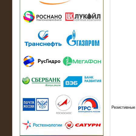
13.07.2018
Активно-реактивный нагрузочный
модуль в контейнере 2700 кВА на
Балтийский завод
22.06.2017
Активно-реактивные нагрузочные
модули 15 МВт (21,5 МВА) На Кубок
конфедераций
Резистивные