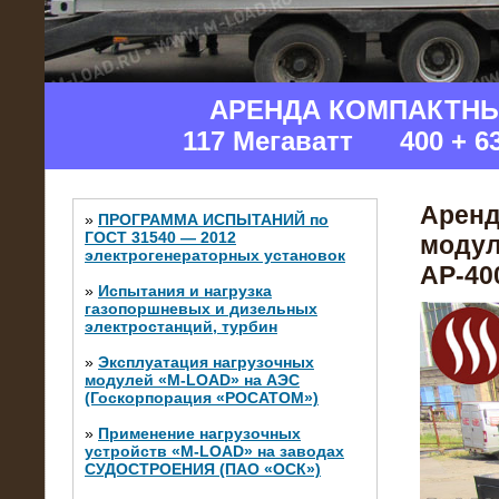
АРЕНДА КОМПАКТН
117 Мегаватт 400 + 6
Аренд
»
ПРОГРАММА ИСПЫТАНИЙ по
ГОСТ 31540 — 2012
модул
электрогенераторных установок
АР-400
»
Испытания и нагрузка
газопоршневых и дизельных
электростанций, турбин
»
Эксплуатация нагрузочных
модулей «M-LOAD» на АЭС
(Госкорпорация «РОСАТОМ»)
»
Применение нагрузочных
устройств «M-LOAD» на заводах
СУДОСТРОЕНИЯ (ПАО «ОСК»)