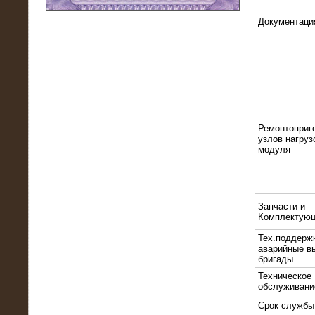
Документаци
11.03.2016
Нагрузочный модуль НМ-100-К2 для
DATA-центра
Ремонтоприг
узлов нагруз
модуля
Запчасти и
Комплектую
02.03.2016
Тех.поддерж
Нагрузочное устройство 400 кВт
аварийные в
(500 кВА) для сети АЗС
бригады
Техническое
обслуживани
Срок службы