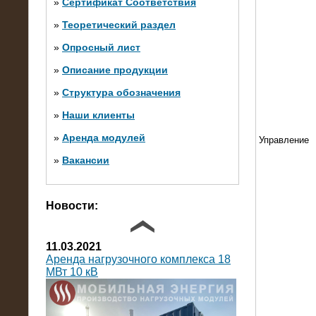
»
Сертификат Соответствия
»
Теоретический раздел
10.10.2014
»
Опросный лист
Нагрузочный комплекс 20 МВт в 2
яруса (напряжение 6-10 кВ)
»
Описание продукции
»
Структура обозначения
»
Наши клиенты
»
Аренда модулей
Управление
»
Вакансии
Фото галерея
Новости:
11.03.2021
Аренда нагрузочного комплекса 18
МВт 10 кВ