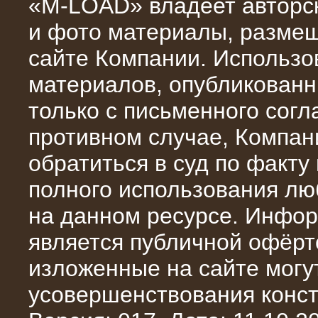
«M-LOAD» владеет авторск
и фото материалы, разме
сайте Компании. Использо
материалов, опубликованн
10.10.2015
только с письменного сог
Высоковольтные нагрузочные
модули 3 МВт и 6 МВт для нефтяной
противном случае, Компан
компании
обратиться в суд по факту
полного использования л
на данном ресурсе. Инфор
является публичной офёрт
изложенные на сайте могут
усовершенствования конст
06.10.2015