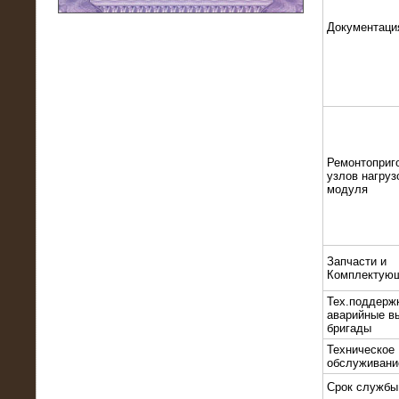
Документаци
11.03.2016
Нагрузочный модуль НМ-100-К2 для
DATA-центра
Ремонтоприг
узлов нагруз
модуля
Запчасти и
Комплектую
02.03.2016
Тех.поддерж
Нагрузочное устройство 400 кВт
аварийные в
(500 кВА) для сети АЗС
бригады
Техническое
обслуживани
Срок службы