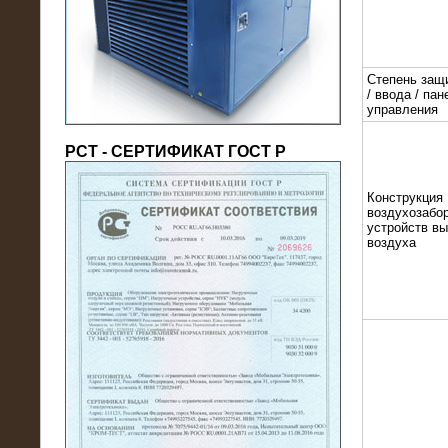
(напряжение 6/10 кВ)
Степень защ
/ ввода / пан
управления
РСТ - СЕРТИФИКАТ ГОСТ Р
Конструкция
воздухозабор
устройств в
воздуха
21.08.2016
На производственное предприятие
поставлены в аренду нагрузочные
модули 20 МВт (0,4 кВ)