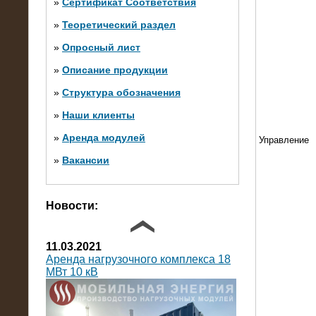
»
Сертификат Соответствия
»
Теоретический раздел
10.10.2014
»
Опросный лист
Нагрузочный комплекс 20 МВт в 2
яруса (напряжение 6-10 кВ)
»
Описание продукции
»
Структура обозначения
»
Наши клиенты
»
Аренда модулей
Управление
»
Вакансии
Фото галерея
Новости:
11.03.2021
Аренда нагрузочного комплекса 18
МВт 10 кВ