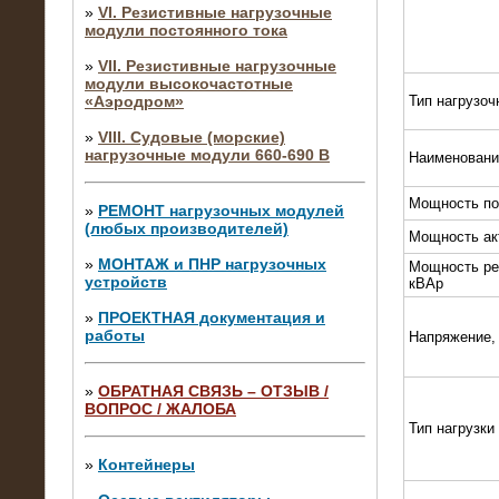
»
VI. Резистивные нагрузочные
модули постоянного тока
»
VII. Резистивные нагрузочные
модули высокочастотные
«Аэродром»
Тип нагрузоч
»
VIII. Судовые (морские)
нагрузочные модули 660-690 В
Наименовани
Мощность по
»
РЕМОНТ нагрузочных модулей
(любых производителей)
Мощность ак
»
МОНТАЖ и ПНР нагрузочных
Мощность ре
устройств
кВАр
»
ПРОЕКТНАЯ документация и
работы
Напряжение,
»
ОБРАТНАЯ СВЯЗЬ – ОТЗЫВ /
ВОПРОС / ЖАЛОБА
10.04.2015
Тип нагрузки
Аренда нагрузочного модуля 4 МВт,
10 кВ
»
Контейнеры