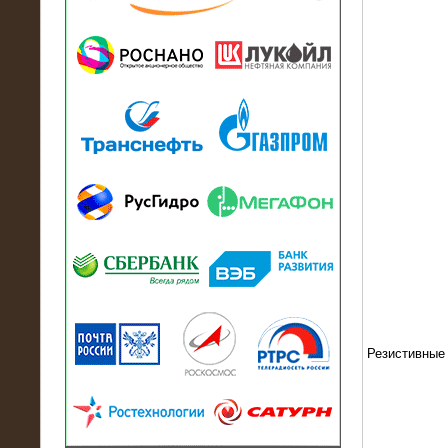
13.07.2018
Активно-реактивный нагрузочный
модуль в контейнере 2700 кВА на
Балтийский завод
22.06.2017
Активно-реактивные нагрузочные
модули 15 МВт (21,5 МВА) На Кубок
конфедераций
Резистивные