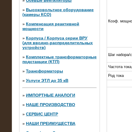
»
Осевые вентиляторы
»
Высоковольтное оборудование
(камеры КСО)
Коэф. мощно
»
Компенсация реактивной
мощности
»
Корпуса / Корпуса серии ВРУ
(для вводно-распределительных
устройств)
Шаг набора/
»
Комплектные трансформаторные
подстанции (КТП)
28.02.2015
Частота тока
Нагрузочные модули 700 кВт (4
»
Трансформаторы
штуки)
Род тока
»
Услуги ЭТЛ до 35 кВ
»
ИМПОРТНЫЕ АНАЛОГИ
»
НАШЕ ПРОИЗВОДСТВО
»
СЕРВИС ЦЕНТР
»
НАШИ ПРЕИМУЩЕСТВА