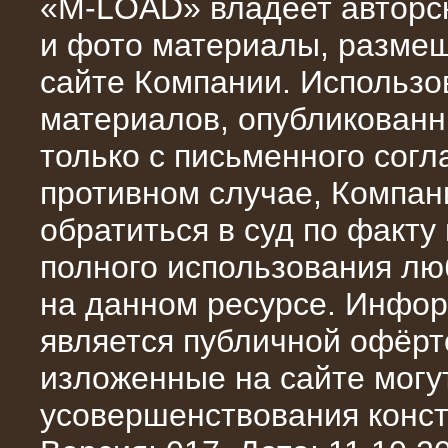
«M-LOAD» владеет авторск
и фото материалы, разме
сайте Компании. Использо
материалов, опубликованн
10.10.2015
только с письменного сог
Высоковольтные нагрузочные
модули 3 МВт и 6 МВт для нефтяной
противном случае, Компан
компании
обратиться в суд по факту
полного использования л
на данном ресурсе. Инфор
является публичной офёрт
изложенные на сайте могут
усовершенствования конст
06.10.2015