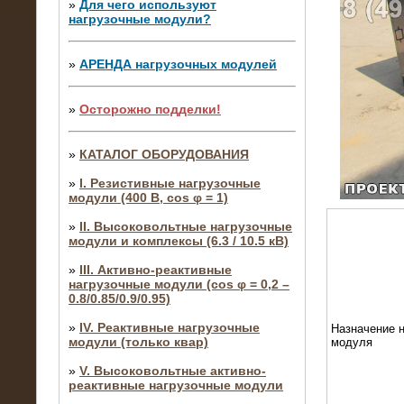
»
Для чего используют
нагрузочные модули?
»
АРЕНДА нагрузочных модулей
»
Осторожно подделки!
»
КАТАЛОГ ОБОРУДОВАНИЯ
»
I. Резистивные нагрузочные
модули (400 В, cos φ = 1)
»
II. Высоковольтные нагрузочные
модули и комплексы (6.3 / 10.5 кВ)
»
III. Активно-реактивные
нагрузочные модули (cos φ = 0,2 –
0.8/0.85/0.9/0.95)
»
IV. Реактивные нагрузочные
Назначение н
модули (только квар)
модуля
»
V. Высоковольтные активно-
реактивные нагрузочные модули