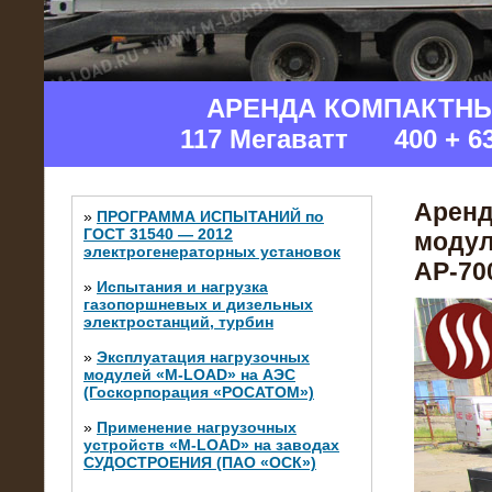
АРЕНДА КОМПАКТН
117 Мегаватт 400 + 6
Аренд
»
ПРОГРАММА ИСПЫТАНИЙ по
ГОСТ 31540 — 2012
модул
электрогенераторных установок
АР-700
»
Испытания и нагрузка
газопоршневых и дизельных
электростанций, турбин
»
Эксплуатация нагрузочных
модулей «M-LOAD» на АЭС
(Госкорпорация «РОСАТОМ»)
»
Применение нагрузочных
устройств «M-LOAD» на заводах
СУДОСТРОЕНИЯ (ПАО «ОСК»)