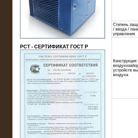
(напряжение 6/10 кВ)
Степень защ
/ ввода / пан
управления
РСТ - СЕРТИФИКАТ ГОСТ Р
Конструкция
воздухозабор
устройств в
воздуха
21.08.2016
На производственное предприятие
поставлены в аренду нагрузочные
модули 20 МВт (0,4 кВ)