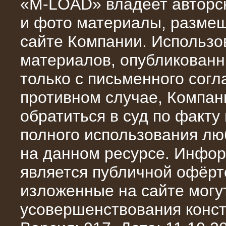
«M-LOAD» владеет авторск
и фото материалы, разме
сайте Компании. Использо
материалов, опубликованн
10.10.2015
только с письменного сог
Высоковольтные нагрузочные
модули 3 МВт и 6 МВт для нефтяной
противном случае, Компан
компании
обратиться в суд по факту
полного использования л
на данном ресурсе. Инфор
является публичной офёрт
изложенные на сайте могут
усовершенствования конст
06.10.2015