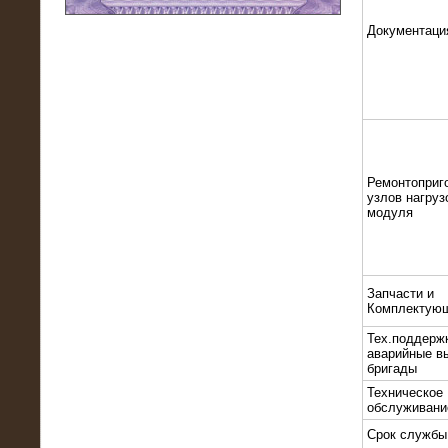
Документаци
11.03.2016
Нагрузочный модуль НМ-100-К2 для
DATA-центра
Ремонтоприг
узлов нагруз
модуля
Запчасти и
Комплектую
02.03.2016
Тех.поддерж
Нагрузочное устройство 400 кВт
аварийные в
(500 кВА) для сети АЗС
бригады
Техническое
обслуживани
Срок службы