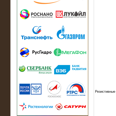
13.07.2018
Активно-реактивный нагрузочный
модуль в контейнере 2700 кВА на
Балтийский завод
22.06.2017
Активно-реактивные нагрузочные
модули 15 МВт (21,5 МВА) На Кубок
конфедераций
Резистивные