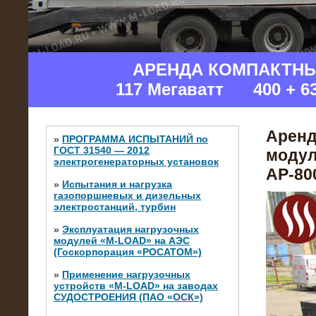
АРЕНДА КОМПАКТН
117 Мегаватт 400 + 6
Аренд
»
ПРОГРАММА ИСПЫТАНИЙ по
ГОСТ 31540 — 2012
модул
электрогенераторных установок
АР-800
»
Испытания и нагрузка
газопоршневых и дизельных
электростанций, турбин
»
Эксплуатация нагрузочных
модулей «M-LOAD» на АЭС
(Госкорпорация «РОСАТОМ»)
»
Применение нагрузочных
устройств «M-LOAD» на заводах
СУДОСТРОЕНИЯ (ПАО «ОСК»)