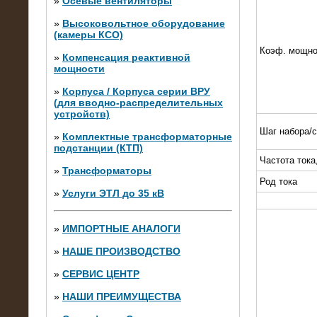
»
Осевые вентиляторы
»
Высоковольтное оборудование
(камеры КСО)
Коэф. мощно
»
Компенсация реактивной
мощности
»
Корпуса / Корпуса серии ВРУ
(для вводно-распределительных
устройств)
Шаг набора/
»
Комплектные трансформаторные
подстанции (КТП)
28.02.2015
Частота тока
Нагрузочные модули 700 кВт (4
»
Трансформаторы
штуки)
Род тока
»
Услуги ЭТЛ до 35 кВ
»
ИМПОРТНЫЕ АНАЛОГИ
»
НАШЕ ПРОИЗВОДСТВО
»
СЕРВИС ЦЕНТР
»
НАШИ ПРЕИМУЩЕСТВА