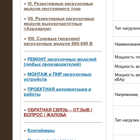
»
VI. Резистивные нагрузочные
модули постоянного тока
»
VII. Резистивные нагрузочные
модули высокочастотные
«Аэродром»
Тип нагрузоч
»
VIII. Судовые (морские)
нагрузочные модули 660-690 В
Наименовани
Мощность по
»
РЕМОНТ нагрузочных модулей
(любых производителей)
Мощность ак
»
МОНТАЖ и ПНР нагрузочных
Мощность ре
устройств
кВАр
»
ПРОЕКТНАЯ документация и
работы
Напряжение,
»
ОБРАТНАЯ СВЯЗЬ – ОТЗЫВ /
ВОПРОС / ЖАЛОБА
10.04.2015
Тип нагрузки
Аренда нагрузочного модуля 4 МВт,
10 кВ
»
Контейнеры