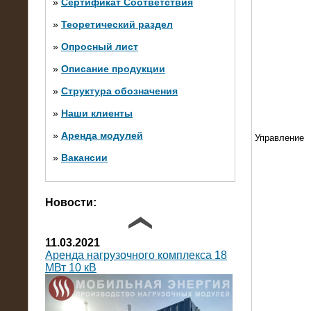
»
Сертификат Соответствия
»
Теоретический раздел
10.10.2014
»
Опросный лист
Нагрузочный комплекс 20 МВт в 2
яруса (напряжение 6-10 кВ)
»
Описание продукции
»
Структура обозначения
»
Наши клиенты
»
Аренда модулей
Управление
»
Вакансии
Фото галерея
Новости:
11.03.2021
Аренда нагрузочного комплекса 18
МВт 10 кВ