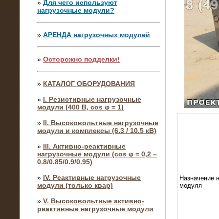
»
Для чего используют
нагрузочные модули?
»
АРЕНДА нагрузочных модулей
»
Осторожно подделки!
»
КАТАЛОГ ОБОРУДОВАНИЯ
»
I. Резистивные нагрузочные
модули (400 В, cos φ = 1)
»
II. Высоковольтные нагрузочные
модули и комплексы (6.3 / 10.5 кВ)
»
III. Активно-реактивные
нагрузочные модули (cos φ = 0,2 –
0.8/0.85/0.9/0.95)
»
IV. Реактивные нагрузочные
Назначение н
модули (только квар)
модуля
»
V. Высоковольтные активно-
реактивные нагрузочные модули