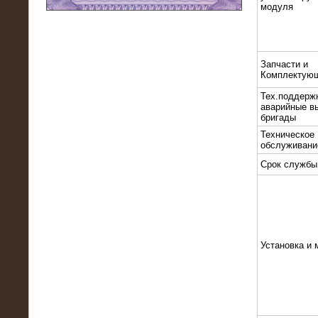
модуля
11.03.2016
Нагрузочный модуль НМ-100-К2 для
DATA-центра
Запчасти и
Комплектую
Тех.поддерж
аварийные в
бригады
Техническое
обслуживани
Срок службы
02.03.2016
Нагрузочное устройство 400 кВт
Установка и 
(500 кВА) для сети АЗС