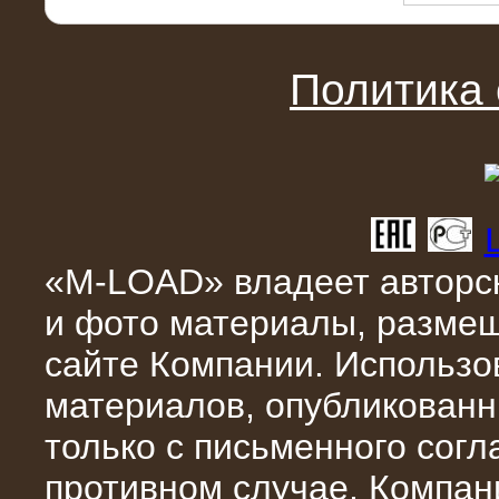
22.01.2016
Высоковольтный нагрузочный
модуль 10 МВт с напряжением 6-10
кВ
Политика
«M-LOAD» владеет авторск
и фото материалы, разме
15.10.2015
сайте Компании. Использо
Высоковольтный нагрузочный
комплекс 60 МВт (6-10 кВ)
материалов, опубликованн
только с письменного сог
противном случае, Компан