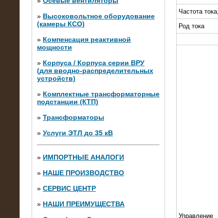
»
Осевые вентиляторы
Частота тока
»
Высоковольтное оборудование
(камеры КСО)
Род тока
»
Компенсация реактивной
мощности
»
Корпуса / Корпуса серии ВРУ
(для вводно-распределительных
устройств)
»
Комплектные трансформаторные
подстанции (КТП)
28.02.2015
Нагрузочные модули 700 кВт (4
»
Трансформаторы
штуки)
»
Услуги ЭТЛ до 35 кВ
»
ИМПОРТНЫЕ АНАЛОГИ
»
НАШЕ ПРОИЗВОДСТВО
»
СЕРВИС ЦЕНТР
»
НАШИ ПРЕИМУЩЕСТВА
Управление