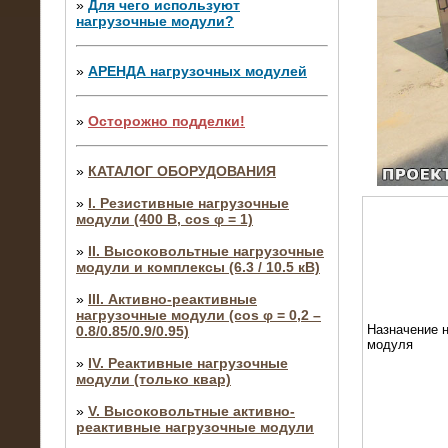
»
Для чего используют
нагрузочные модули?
»
АРЕНДА нагрузочных модулей
»
Осторожно подделки!
»
КАТАЛОГ ОБОРУДОВАНИЯ
»
I. Резистивные нагрузочные
модули (400 В, cos φ = 1)
»
II. Высоковольтные нагрузочные
модули и комплексы (6.3 / 10.5 кВ)
»
III. Активно-реактивные
нагрузочные модули (cos φ = 0,2 –
Назначение н
0.8/0.85/0.9/0.95)
модуля
»
IV. Реактивные нагрузочные
модули (только квар)
»
V. Высоковольтные активно-
реактивные нагрузочные модули