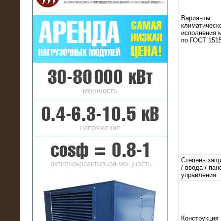
Варианты
климатическ
исполнения 
по ГОСТ 1515
16.01.2017
Аренда нагрузочного комплекса 22
МВт (10 кВ) на газовое
месторождение
Степень защ
/ ввода / пан
управления
17.10.2016
Резистивный высоковольтный
нагрузочный модуль 5 МВт
Конструкция