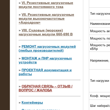
»
VI. Резистивные нагрузочные
модули постоянного тока
Тип нагрузоч
»
VII. Резистивные нагрузочные
модули высокочастотные
«Аэродром»
Наименовани
»
VIII. Судовые (морские)
Мощность ак
нагрузочные модули 660-690 В
Мощность по
Мощность ре
»
РЕМОНТ нагрузочных модулей
кВАр
(любых производителей)
»
МОНТАЖ и ПНР нагрузочных
Напряжение,
устройств
»
ПРОЕКТНАЯ документация и
работы
Тип нагрузки
»
ОБРАТНАЯ СВЯЗЬ – ОТЗЫВ /
ВОПРОС / ЖАЛОБА
10.04.2015
Коэф. мощно
Аренда нагрузочного модуля 4 МВт,
10 кВ
»
Контейнеры
Шаг набора/