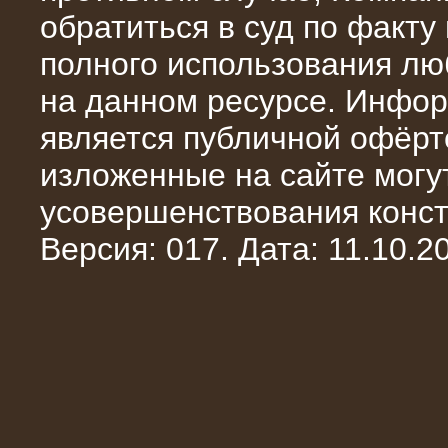
обратиться в суд по факту
полного использования л
на данном ресурсе. Инфор
является публичной офёрт
10.10.2015
Высоковольтные нагрузочные
изложенные на сайте могут
модули 3 МВт и 6 МВт для нефтяной
компании
усовершенствования конст
Версия: 017. Дата: 11.10.20
06.10.2015