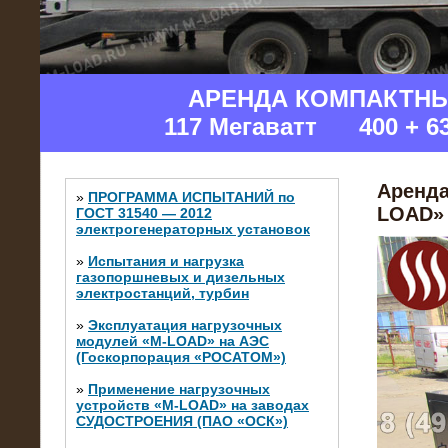
АРЕНДА КОМПАКТН
117 Мегаватт 400 + 6
Аренда
»
ПРОГРАММА ИСПЫТАНИЙ по
LOAD» 
ГОСТ 31540 — 2012
электрогенераторных установок
»
Испытания и нагрузка
газопоршневых и дизельных
электростанций, турбин
»
Эксплуатация нагрузочных
модулей «M-LOAD» на АЭС
(Госкорпорация «РОСАТОМ»)
»
Применение нагрузочных
устройств «M-LOAD» на заводах
СУДОСТРОЕНИЯ (ПАО «ОСК»)