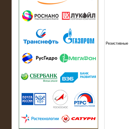
13.07.2018
Активно-реактивный нагрузочный
модуль в контейнере 2700 кВА на
Балтийский завод
Резистивные
22.06.2017
Активно-реактивные нагрузочные
модули 15 МВт (21,5 МВА) На Кубок
конфедераций