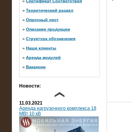
»
Сертификат Соответствия
»
Теоретический раздел
10.10.2014
»
Опросный лист
Нагрузочный комплекс 20 МВт в 2
яруса (напряжение 6-10 кВ)
»
Описание продукции
»
Структура обозначения
»
Наши клиенты
»
Аренда модулей
»
Вакансии
Фото галерея
Новости:
11.03.2021
Аренда нагрузочного комплекса 18
МВт 10 кВ