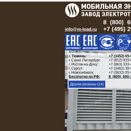
8 (800) 6
+7 (495) 
info@m-load.ru
г. Тюмень:
+7 (3452) 65-
г. Санкт-Петербург:
+7 (812) 415-
г. Ростов-на-Дону:
+7 (863) 333-
г. Сургут:
+7 (3462) 38-
г. Новосибирск:
+7 (3832) 05-
Бесплатно по РФ:
8 (800) 600-
Другие регионы (14)