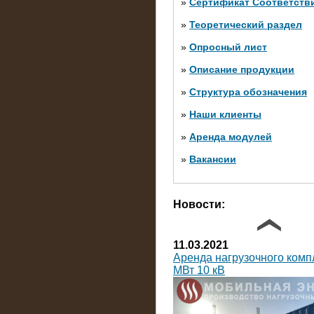
»
Сертификат Соответств
»
Теоретический раздел
10.10.2014
»
Опросный лист
Нагрузочный комплекс 20 
яруса (напряжение 6-10 кВ
»
Описание продукции
»
Структура обозначения
»
Наши клиенты
»
Аренда модулей
»
Вакансии
Фото галерея
Новости:
11.03.2021
Аренда нагрузочного комп
МВт 10 кВ