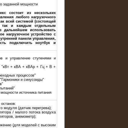
до заданной мощности
екс состоит из нескольких
авления любого нагрузочного
ак всей системой (состоящей
, так и каждым отдельным
в дальнейшем использовать
ое нагрузочное устройство с
утренней панели управления,
сть подключить ноутбук и
ов и управление ступенями и
е "кВт + кВА + кВАр + Гц + В +
реходных процессов"
 "Гармоники и синусоиды"
в"
пытаний"
 мощности источника питания
 останов:
го модуля (датчик перегрева);
лятора / малого потока воздуха
ляторов, анемометр);
яжению (для моделей с высоким