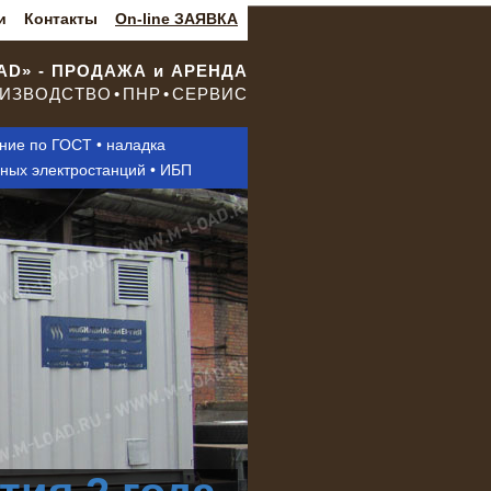
и
Контакты
On-line ЗАЯВКА
OAD» - ПРОДАЖА и АРЕНДА
ИЗВОДСТВО • ПНР • СЕРВИС
ание по ГОСТ • наладка
нных электростанций • ИБП