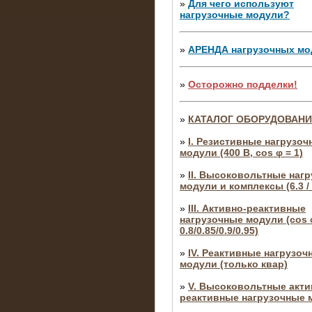
»
Для чего используют
нагрузочные модули?
»
АРЕНДА нагрузочных мо
»
Осторожно подделки!
»
КАТАЛОГ ОБОРУДОВАН
»
I. Резистивные нагрузоч
модули (400 В, cos φ = 1)
»
II. Высоковольтные наг
модули и комплексы (6.3 / 
»
III. Активно-реактивные
нагрузочные модули (cos φ
0.8/0.85/0.9/0.95)
»
IV. Реактивные нагрузоч
модули (только квар)
»
V. Высоковольтные акти
реактивные нагрузочные 