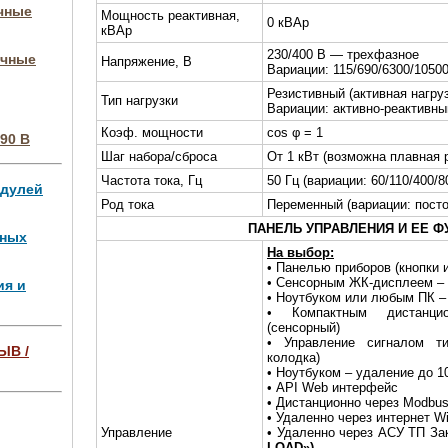
очные
Мощность реактивная,
0 кВАр
кВАр
230/400 В — трехфазное
очные
Напряжение, В
Вариации: 115/690/6300/1050
Резистивный (активная нагру
Тип нагрузки
Вариации: активно-реактивны
Коэф. мощности
cos φ = 1
90 В
Шаг набора/сброса
От 1 кВт (возможна плавная 
Частота тока, Гц
50 Гц (вариации: 60/110/400/80
одулей
Род тока
Переменный (вариации: пост
ПАНЕЛЬ УПРАВЛЕНИЯ И ЕЕ Ф
чных
На выбор:
• Панелью приборов (кнопки 
• Сенсорным ЖК-дисплеем –
ия и
• Ноутбуком или любым ПК –
• Компактным дистанци
(сенсорный)
• Управление сигналом ти
ЫВ /
колодка)
• Ноутбуком – удаление до 1
• API Web интерфейс
ля 4 МВт,
• Дистанционно через Modbus
• Удаленно через интернет W
Управление
• Удаленно через АСУ ТП За
LOAD»)