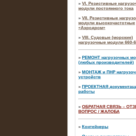
»
VI. Резистивные нагруз
модули постоянного тока
»
VII. Резистивные нагруз
модули высокочастотные
«Аэродром»
»
VIII. Судовые (морские)
нагрузочные модули 660-6
»
РЕМОНТ нагрузочных м
(любых производителей)
»
МОНТАЖ и ПНР нагрузо
устройств
»
ПРОЕКТНАЯ документац
работы
»
ОБРАТНАЯ СВЯЗЬ – ОТЗ
ВОПРОС / ЖАЛОБА
10.04.2015
Аренда нагрузочного моду
10 кВ
»
Контейнеры