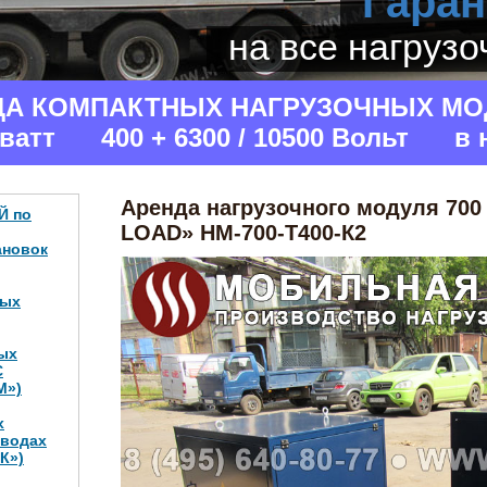
Гаран
на все нагруз
ДА КОМПАКТНЫХ НАГРУЗОЧНЫХ МО
аватт 400 + 6300 / 10500 Вольт в 
Аренда нагрузочного модуля 700 
Й по
LOAD» НМ-700-Т400-К2
ановок
ных
ых
С
М»)
х
аводах
К»)