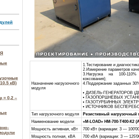
дулей
ИЯ
ные
1.Тестирование и диагностика
2.Измерение параметров каче
3.Нагрузка на 100-110%
рузочные
коксования);
10.5 кВ)
Назначение нагрузочного
4.Поддержание заданных 30
модуля
• ДИЗЕЛЬ-ГЕНЕРАТОРОВ (ДГ
• ГАЗОПОРШНЕВЫХ УСТАНО
 = 0,2 –
• ГАЗОТУРБИННЫХ ЭЛЕКТР
• ИСТОЧНИКОВ БЕСПЕРЕБО
ные
Тип нагрузочного модуля
Резистивный нагрузочный
Наименование модели
«M-LOAD» НМ-700-Т400-К2 
вно-
Мощность активная, кВт
700 кВт (вариации: 3 — 100'0
модули
Мощность полная, кВА
700 кВА (вариации: 3 — 125'0