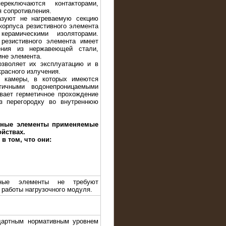
реключаются контакторами,
я сопротивления.
зуют не нагреваемую секцию
корпуса резистивного элемента
ерамическими изоляторами.
резистивного элемента имеет
ения из нержавеющей стали,
ине элемента.
зволяет их эксплуатацию и в
расного излучения.
 камеры, в которых имеются
ичными водонепроницаемыми
ивает герметичное прохождение
з перегородку во внутреннюю
вные элементы применяемые
ойствах.
в том, что они:
ивные элементы не требуют
 работы нагрузочного модуля.
дартным нормативным уровнем