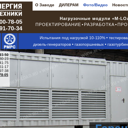
О Заводе
ДИЛЕРАМ
Фото/Видео
Новост
Нагрузочные модули «M-L
00-78-05
ПРОЕКТИРОВАНИЕ • РАЗРАБОТКА • ПРО
291-70-34
Испытания под нагрузкой 10-110% • тестиров
дизель-генераторов • газопоршневых • газотурби
93-50
80-23
41-75
51-17
97-38
78-05