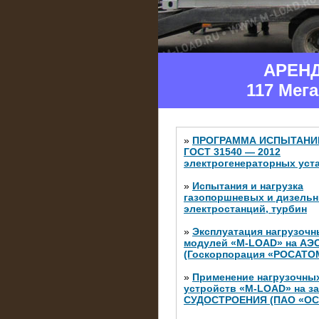
АРЕН
117 Мег
»
ПРОГРАММА ИСПЫТАНИ
ГОСТ 31540 — 2012
электрогенераторных уст
»
Испытания и нагрузка
газопоршневых и дизель
электростанций, турбин
»
Эксплуатация нагрузочн
модулей «M-LOAD» на АЭ
(Госкорпорация «РОСАТО
»
Применение нагрузочны
устройств «M-LOAD» на з
СУДОСТРОЕНИЯ (ПАО «ОС