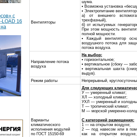
шума.
• Возможна установка «бесш
• Электропитание вентилято
сов» с
а) от внешнего вспомога
трехфазный),
M-LOAD 16
Вентиляторы
б) от испытуемых генераторн
 на
При этом мощность вентиля
полной мощности.
• Каждый вентилятор осн
воздушного потока для защ
потока воздуха.
На выбор:
• горизонтальное;
Направление потока
• вертикальное (сбоку — заб
воздуха
• вертикальная шахта (сни
выдув).
Режим работы
Непрерывный, круглосуточн
Для следующих климатичес
У — умеренный климат;
ХЛ — холодный климат;
УХЛ — умеренный и холодны
тавлено 8
Т — тропический климат;
оянного
М — морской умеренно-холо
Вт каждый
Варианты
С категорией размещения:
климатического
1 — на открытом воздухе;
исполнения модулей
2 — под навесом или в пом
по ГОСТ 15150-69
как на открытом воздухе