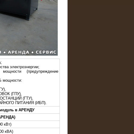
;
ства электроэнергии;
 мощности (предупреждение
% мощности:
У),
ВОК (ГПУ),
ОСТАНЦИЙ (ГТУ),
ЙНОГО ПИТАНИЯ (ИБП).
 модуль в АРЕНДУ
(АРЕНДА)
00 кВт)
00 кВА)