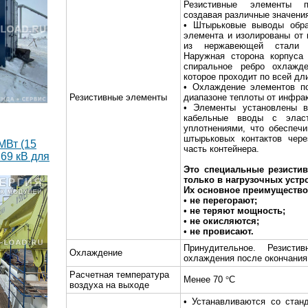
Резистивные элементы пе
создавая различные значени
• Штырьковые выводы обра
элемента и изолированы от 
из нержавеющей стали к
Наружная сторона корпуса 
спиральное ребро охлажд
которое проходит по всей дл
• Охлаждение элементов по
Резистивные элементы
диапазоне теплоты от инфрак
• Элементы установлены в
кабельные вводы с эласт
уплотнениями, что обеспеч
штырьковых контактов чере
МВт (15
часть контейнера.
69 кВ для
Это специальные резисти
только в нагрузочных устр
Их основное преимущество 
•
не перегорают;
•
не теряют мощность;
•
не окисляются;
•
не провисают.
Принудительное. Резист
Охлаждение
охлаждения после окончания
Расчетная температура
Менее 70
°
С
воздуха на выходе
• Устанавливаются со стан