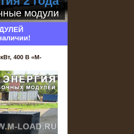
тия 2 года
очные модули
ДУЛЕЙ
наличии!
кВт, 400 В «M-