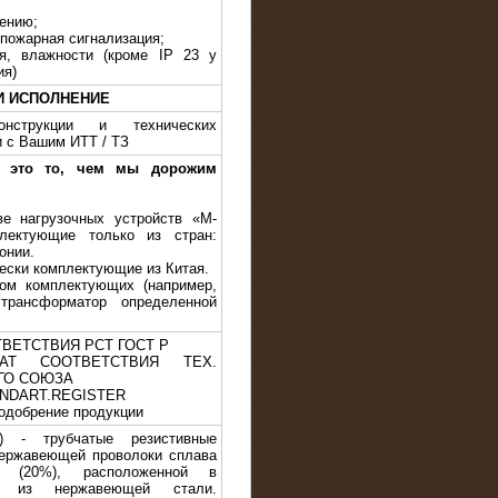
жению;
 пожарная сигнализация;
я, влажности (кроме IP 23 у
ия)
И ИСПОЛНЕНИЕ
нструкции и технических
и с Вашим ИТТ / ТЗ
— это то, чем мы дорожим
ве нагрузочных устройств «M-
лектующие только из стран:
онии.
чески комплектующие из Китая.
ом комплектующих (например,
трансформатор определенной
ТВЕТСТВИЯ РСТ ГОСТ Р
Т СООТВЕТСТВИЯ ТЕХ.
ГО СОЮЗА
TANDART.REGISTER
одобрение продукции
) - трубчатые резистивные
нержавеющей проволоки сплава
 (20%), расположенной в
ке из нержавеющей стали.