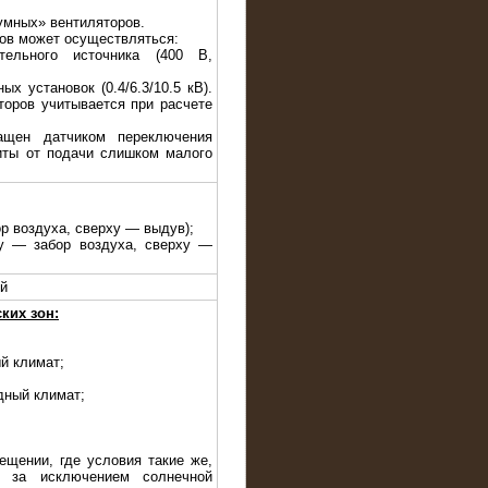
умных» вентиляторов.
ров может осуществляться:
тельного источника (400 В,
ых установок (0.4/6.3/10.5 кВ).
торов учитывается при расчете
ащен датчиком переключения
иты от подачи слишком малого
ор воздуха, сверху — выдув);
зу — забор воздуха, сверху —
ый
ких зон:
й климат;
дный климат;
ещении, где условия такие же,
, за исключением солнечной