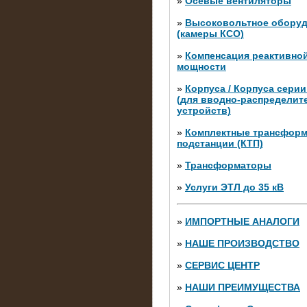
»
Осевые вентиляторы
»
Высоковольтное обору
(камеры КСО)
»
Компенсация реактивно
мощности
»
Корпуса / Корпуса сери
(для вводно-распределит
устройств)
»
Комплектные трансфор
подстанции (КТП)
28.02.2015
Нагрузочные модули 700 к
»
Трансформаторы
штуки)
»
Услуги ЭТЛ до 35 кВ
»
ИМПОРТНЫЕ АНАЛОГИ
»
НАШЕ ПРОИЗВОДСТВО
»
СЕРВИС ЦЕНТР
»
НАШИ ПРЕИМУЩЕСТВА