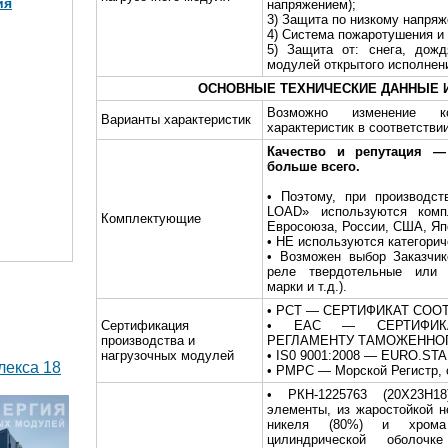
ия
напряжением);
3) Защита по низкому напря
4) Система пожаротушения и
5) Защита от: снега, дожд
модулей открытого исполнен
МВт в 2
ОСНОВНЫЕ ТЕХНИЧЕСКИЕ ДАННЫЕ 
)
Возможно изменение ко
Варианты характеристик
характеристик в соответстви
Качество и репутация 
больше всего.
• Поэтому, при производст
LOAD» используются комп
Комплектующие
Евросоюза, России, США, Яп
• НЕ используются категори
• Возможен выбор Заказчик
реле твердотельные или 
марки и т.д.).
• РСТ — СЕРТИФИКАТ СОО
Сертификация
• EAC — СЕРТИФИКА
производства и
РЕГЛАМЕНТУ ТАМОЖЕННО
нагрузочных модулей
• IS0 9001:2008 — EURO.S
лекса 18
• РМРС — Морской Регистр, 
• РКН-1225763 (20Х23Н18
элементы, из жаростойкой 
никеля (80%) и хрома
цилиндрической оболоч