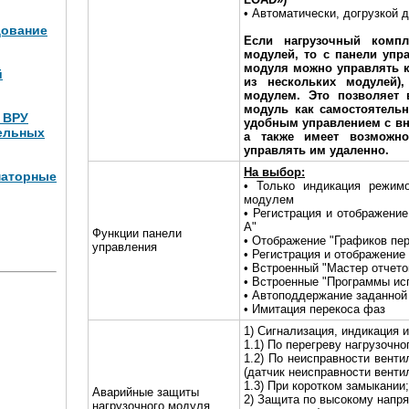
• Автоматически, догрузкой 
дование
Если нагрузочный компл
модулей, то с панели упр
модуля можно управлять к
й
из нескольких модулей)
модулем. Это позволяет 
модуль как самостоятельн
и ВРУ
удобным управлением с вн
ельных
а также имеет возможно
управлять им удаленно.
На выбор:
маторные
• Только индикация режим
модулем
• Регистрация и отображени
Вт (4
А"
Функции панели
• Отображение "Графиков пе
управления
• Регистрация и отображение
• Встроенный "Мастер отчето
• Встроенные "Программы ис
• Автоподдержание заданной
• Имитация перекоса фаз
1) Сигнализация, индикация и
1.1) По перегреву нагрузочно
1.2) По неисправности венти
(датчик неисправности венти
1.3) При коротком замыкании;
Аварийные защиты
2) Защита по высокому напр
нагрузочного модуля