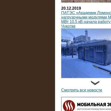
20.12.2019
ПАТЭС «Академик Ломоно
нагрузочными модулями 
МВт 10.5 кВ начала работу
Чукотке
14.09.2019
На Коломенский завод пос
нагрузочных модулей пост
Смотреть все новости
тока мощностью по 3600 к