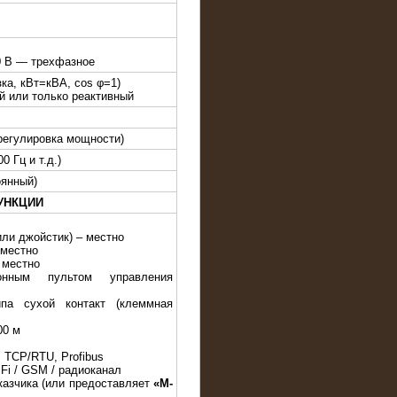
0 В — трехфазное
зка, кВт=кВА, cos φ=1)
й или только реактивный
регулировка мощности)
0 Гц и т.д.)
оянный)
УНКЦИИ
или джойстик) – местно
 местно
 местно
онным пультом управления
па сухой контакт (клеммная
00 м
 TCP/RTU, Profibus
iFi / GSM / радиоканал
казчика (или предоставляет
«M-