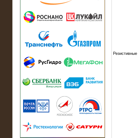
13.07.2018
Активно-реактивный нагрузочный
модуль в контейнере 2700 кВА на
Балтийский завод
Резистивные
22.06.2017
Активно-реактивные нагрузочные
модули 15 МВт (21,5 МВА) На Кубок
конфедераций