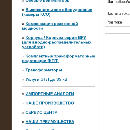
»
Осевые вентиляторы
Шаг набора/
»
Высоковольтное оборудование
Частота тока
(камеры КСО)
Род тока
»
Компенсация реактивной
мощности
»
Корпуса / Корпуса серии ВРУ
(для вводно-распределительных
устройств)
»
Комплектные трансформаторные
подстанции (КТП)
28.02.2015
Нагрузочные модули 700 кВт (4
»
Трансформаторы
штуки)
»
Услуги ЭТЛ до 35 кВ
»
ИМПОРТНЫЕ АНАЛОГИ
»
НАШЕ ПРОИЗВОДСТВО
»
СЕРВИС ЦЕНТР
»
НАШИ ПРЕИМУЩЕСТВА