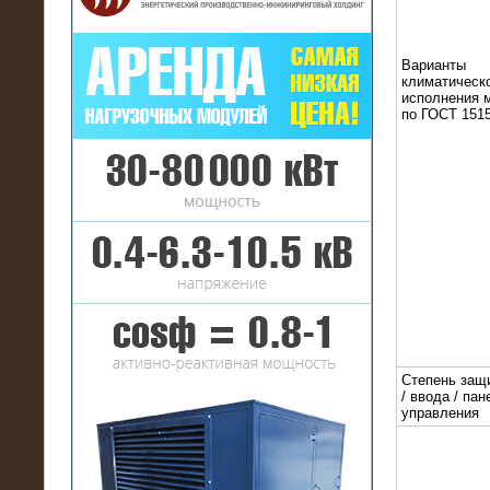
Варианты
климатическ
исполнения 
по ГОСТ 1515
16.01.2017
Аренда нагрузочного комплекса 22
МВт (10 кВ) на газовое
месторождение
Степень защ
/ ввода / пан
управления
17.10.2016
Резистивный высоковольтный
нагрузочный модуль 5 МВт