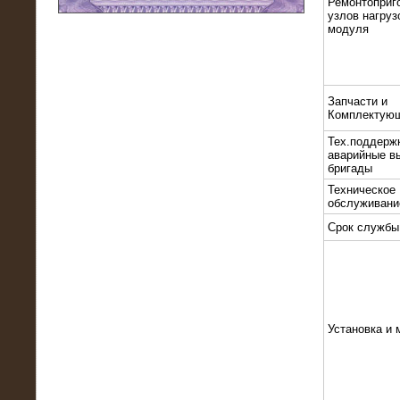
Ремонтоприг
узлов нагруз
модуля
11.03.2016
Нагрузочный модуль НМ-100-К2 для
DATA-центра
Запчасти и
Комплектую
Тех.поддерж
аварийные в
бригады
Техническое
обслуживани
Срок службы
02.03.2016
Нагрузочное устройство 400 кВт
(500 кВА) для сети АЗС
Установка и 