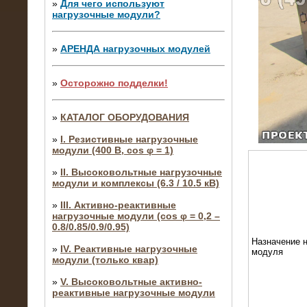
»
Для чего используют
нагрузочные модули?
»
АРЕНДА нагрузочных модулей
»
Осторожно подделки!
»
КАТАЛОГ ОБОРУДОВАНИЯ
»
I. Резистивные нагрузочные
модули (400 В, cos φ = 1)
»
II. Высоковольтные нагрузочные
модули и комплексы (6.3 / 10.5 кВ)
»
III. Активно-реактивные
нагрузочные модули (cos φ = 0,2 –
0.8/0.85/0.9/0.95)
Назначение н
»
IV. Реактивные нагрузочные
модуля
модули (только квар)
»
V. Высоковольтные активно-
реактивные нагрузочные модули