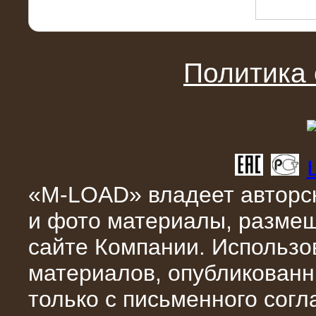
22.01.2016
Высоковольтный нагрузочный
модуль 10 МВт с напряжением 6-10
кВ
Политика
«M-LOAD» владеет авторск
15.10.2015
и фото материалы, разме
Высоковольтный нагрузочный
комплекс 60 МВт (6-10 кВ)
сайте Компании. Использо
материалов, опубликованн
только с письменного сог