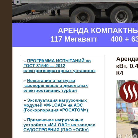
АРЕНДА КОМПАКТН
117 Мегаватт 400 + 6
Аренда
»
ПРОГРАММА ИСПЫТАНИЙ по
кВт, 0
ГОСТ 31540 — 2012
электрогенераторных установок
К4
»
Испытания и нагрузка
газопоршневых и дизельных
электростанций, турбин
»
Эксплуатация нагрузочных
модулей «M-LOAD» на АЭС
(Госкорпорация «РОСАТОМ»)
»
Применение нагрузочных
устройств «M-LOAD» на заводах
СУДОСТРОЕНИЯ (ПАО «ОСК»)