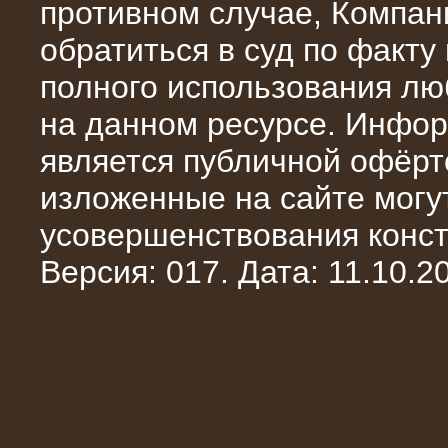
противном случае, Компан
обратиться в суд по факту
полного использования л
на данном ресурсе. Инфор
10.10.2015
является публичной офёрт
Высоковольтные нагрузочные
модули 3 МВт и 6 МВт для нефтяной
изложенные на сайте могут
компании
усовершенствования конст
Версия: 017. Дата: 11.10.20
06.10.2015