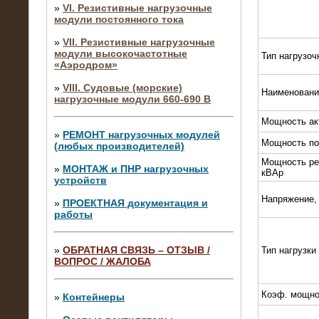
»
VI. Резистивные нагрузочные
модули постоянного тока
»
VII. Резистивные нагрузочные
модули высокочастотные
Тип нагрузоч
«Аэродром»
»
VIII. Судовые (морские)
Наименовани
нагрузочные модули 660-690 В
Мощность ак
»
РЕМОНТ нагрузочных модулей
Мощность по
(любых производителей)
Мощность ре
»
МОНТАЖ и ПНР нагрузочных
кВАр
устройств
Напряжение,
»
ПРОЕКТНАЯ документация и
работы
»
ОБРАТНАЯ СВЯЗЬ – ОТЗЫВ /
Тип нагрузки
ВОПРОС / ЖАЛОБА
10.04.2015
Аренда нагрузочного модуля 4 МВт,
10 кВ
Коэф. мощно
»
Контейнеры