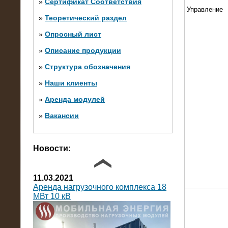
»
Сертификат Соответствия
Управление
»
Теоретический раздел
10.10.2014
»
Опросный лист
Нагрузочный комплекс 20 МВт в 2
яруса (напряжение 6-10 кВ)
»
Описание продукции
»
Структура обозначения
»
Наши клиенты
»
Аренда модулей
»
Вакансии
Фото галерея
Новости:
11.03.2021
Аренда нагрузочного комплекса 18
МВт 10 кВ