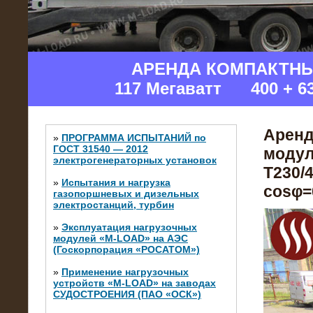
АРЕНДА КОМПАКТН
117 Мегаватт 400 + 6
Аренд
»
ПРОГРАММА ИСПЫТАНИЙ по
ГОСТ 31540 — 2012
модул
электрогенераторных установок
Т230/4
»
Испытания и нагрузка
cosφ=0
газопоршневых и дизельных
электростанций, турбин
»
Эксплуатация нагрузочных
модулей «M-LOAD» на АЭС
(Госкорпорация «РОСАТОМ»)
»
Применение нагрузочных
устройств «M-LOAD» на заводах
СУДОСТРОЕНИЯ (ПАО «ОСК»)