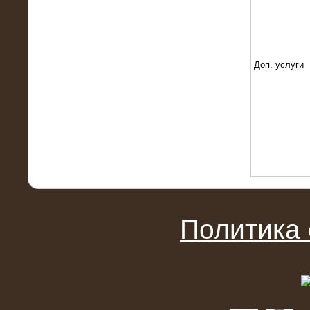
22.01.2016
Высоковольтный нагрузочный
модуль 10 МВт с напряжением 6-10
кВ
Доп. услуги
15.10.2015
Высоковольтный нагрузочный
Политика
комплекс 60 МВт (6-10 кВ)