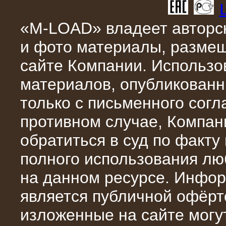
«M-LOAD» владеет авторск
и фото материалы, разме
сайте Компании. Использо
10.10.2015
материалов, опубликованн
Высоковольтные нагрузочные
модули 3 МВт и 6 МВт для нефтяной
только с письменного сог
компании
противном случае, Компан
обратиться в суд по факту
полного использования л
на данном ресурсе. Инфор
является публичной офёрт
изложенные на сайте могут
06.10.2015