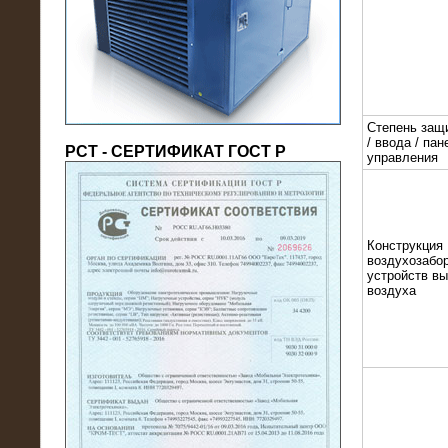
(напряжение 6/10 кВ)
Степень защ
/ ввода / пан
РСТ - СЕРТИФИКАТ ГОСТ Р
управления
21.08.2016
Конструкция
воздухозабор
На производственное предприятие
устройств в
поставлены в аренду нагрузочные
воздуха
модули 20 МВт (0,4 кВ)