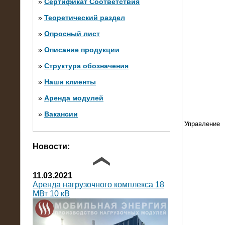
»
Сертификат Соответствия
»
Теоретический раздел
10.10.2014
»
Опросный лист
Нагрузочный комплекс 20 МВт в 2
яруса (напряжение 6-10 кВ)
»
Описание продукции
»
Структура обозначения
»
Наши клиенты
»
Аренда модулей
»
Вакансии
Управление
Фото галерея
Новости:
11.03.2021
Аренда нагрузочного комплекса 18
МВт 10 кВ