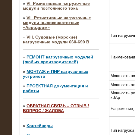
»
VI. Резистивные нагрузочные
модули постоянного тока
»
VII. Резистивные нагрузочные
модули высокочастотные
«Аэродром»
Тип нагрузоч
»
VIII. Судовые (морские)
нагрузочные модули 660-690 В
»
РЕМОНТ нагрузочных модулей
Наименовани
(любых производителей)
»
МОНТАЖ и ПНР нагрузочных
Мощность по
устройств
Мощность ак
»
ПРОЕКТНАЯ документация и
работы
Мощность ре
кВАр
»
ОБРАТНАЯ СВЯЗЬ – ОТЗЫВ /
Напряжение,
ВОПРОС / ЖАЛОБА
10.04.2015
Аренда нагрузочного модуля 4 МВт,
10 кВ
»
Контейнеры
Тип нагрузки