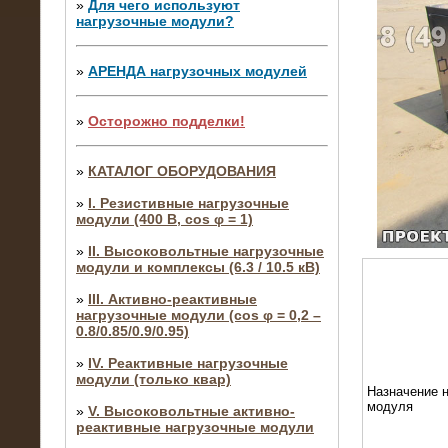
»
Для чего используют
нагрузочные модули?
»
АРЕНДА нагрузочных модулей
»
Осторожно подделки!
»
КАТАЛОГ ОБОРУДОВАНИЯ
»
I. Резистивные нагрузочные
модули (400 В, cos φ = 1)
»
II. Высоковольтные нагрузочные
модули и комплексы (6.3 / 10.5 кВ)
»
III. Активно-реактивные
нагрузочные модули (cos φ = 0,2 –
0.8/0.85/0.9/0.95)
»
IV. Реактивные нагрузочные
модули (только квар)
Назначение н
модуля
»
V. Высоковольтные активно-
реактивные нагрузочные модули