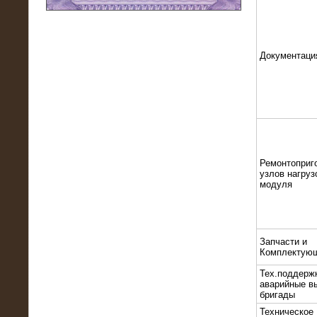
11.03.2016
Нагрузочный модуль НМ-100-К2 для
DATA-центра
Документаци
Ремонтоприг
узлов нагруз
модуля
02.03.2016
Запчасти и
Нагрузочное устройство 400 кВт
Комплектую
(500 кВА) для сети АЗС
Тех.поддерж
аварийные в
бригады
Техническое