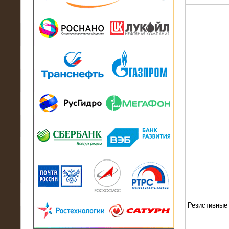
13.07.2018
Активно-реактивный нагрузочный
модуль в контейнере 2700 кВА на
Балтийский завод
22.06.2017
Активно-реактивные нагрузочные
модули 15 МВт (21,5 МВА) На Кубок
конфедераций
Резистивные