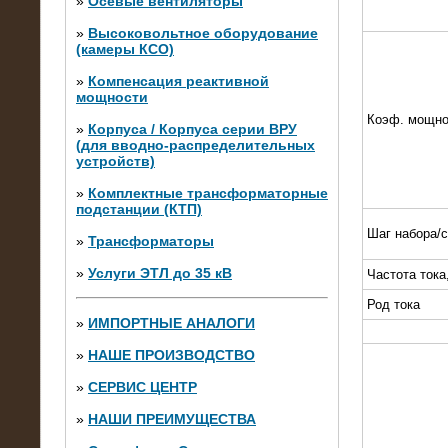
»
Осевые вентиляторы
»
Высоковольтное оборудование
(камеры КСО)
»
Компенсация реактивной
мощности
Коэф. мощно
»
Корпуса / Корпуса серии ВРУ
(для вводно-распределительных
устройств)
»
Комплектные трансформаторные
подстанции (КТП)
28.02.2015
Шаг набора/
Нагрузочные модули 700 кВт (4
»
Трансформаторы
штуки)
»
Услуги ЭТЛ до 35 кВ
Частота тока
Род тока
»
ИМПОРТНЫЕ АНАЛОГИ
»
НАШЕ ПРОИЗВОДСТВО
»
СЕРВИС ЦЕНТР
»
НАШИ ПРЕИМУЩЕСТВА