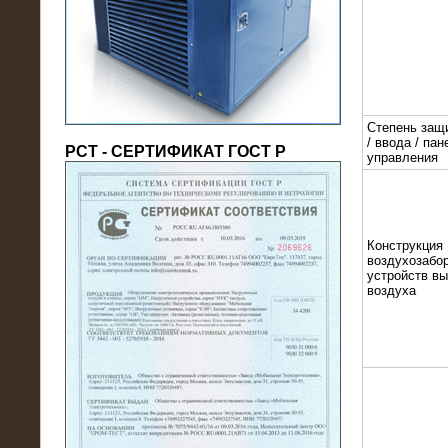
(напряжение 6/10 кВ)
Степень защ
/ ввода / пан
РСТ - СЕРТИФИКАТ ГОСТ Р
управления
21.08.2016
Конструкция
воздухозабор
На производственное предприятие
устройств в
поставлены в аренду нагрузочные
воздуха
модули 20 МВт (0,4 кВ)