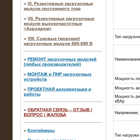
»
VI. Резистивные нагрузочные
модули постоянного тока
»
VII. Резистивные нагрузочные
модули высокочастотные
«Аэродром»
Тип нагрузоч
»
VIII. Судовые (морские)
нагрузочные модули 660-690 В
»
РЕМОНТ нагрузочных модулей
Наименовани
(любых производителей)
»
МОНТАЖ и ПНР нагрузочных
Мощность по
устройств
Мощность ак
»
ПРОЕКТНАЯ документация и
работы
Мощность ре
кВАр
»
ОБРАТНАЯ СВЯЗЬ – ОТЗЫВ /
Напряжение,
ВОПРОС / ЖАЛОБА
10.04.2015
Аренда нагрузочного модуля 4 МВт,
10 кВ
»
Контейнеры
Тип нагрузки