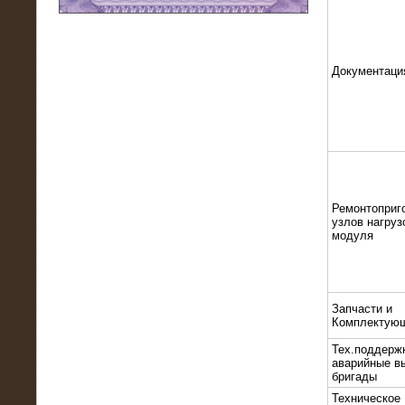
11.03.2016
Нагрузочный модуль НМ-100-К2 для
DATA-центра
Документаци
Ремонтоприг
узлов нагруз
модуля
02.03.2016
Запчасти и
Нагрузочное устройство 400 кВт
Комплектую
(500 кВА) для сети АЗС
Тех.поддерж
аварийные в
бригады
Техническое