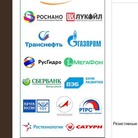
13.07.2018
Активно-реактивный нагрузочный
модуль в контейнере 2700 кВА на
Балтийский завод
22.06.2017
Активно-реактивные нагрузочные
модули 15 МВт (21,5 МВА) На Кубок
конфедераций
Резистивные