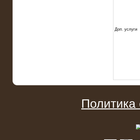
22.01.2016
Высоковольтный нагрузочный
модуль 10 МВт с напряжением 6-10
кВ
Доп. услуги
15.10.2015
Высоковольтный нагрузочный
Политика
комплекс 60 МВт (6-10 кВ)