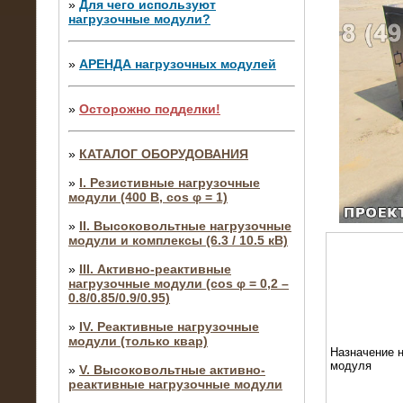
»
Для чего используют
нагрузочные модули?
»
АРЕНДА нагрузочных модулей
»
Осторожно подделки!
»
КАТАЛОГ ОБОРУДОВАНИЯ
»
I. Резистивные нагрузочные
модули (400 В, cos φ = 1)
»
II. Высоковольтные нагрузочные
модули и комплексы (6.3 / 10.5 кВ)
»
III. Активно-реактивные
нагрузочные модули (cos φ = 0,2 –
0.8/0.85/0.9/0.95)
»
IV. Реактивные нагрузочные
модули (только квар)
Назначение н
модуля
»
V. Высоковольтные активно-
реактивные нагрузочные модули