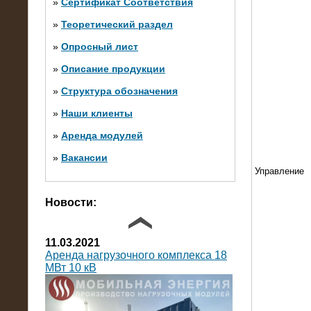
»
Сертификат Соответствия
»
Теоретический раздел
10.10.2014
»
Опросный лист
Нагрузочный комплекс 20 МВт в 2
яруса (напряжение 6-10 кВ)
»
Описание продукции
»
Структура обозначения
»
Наши клиенты
»
Аренда модулей
»
Вакансии
Управление
Фото галерея
Новости:
11.03.2021
Аренда нагрузочного комплекса 18
МВт 10 кВ