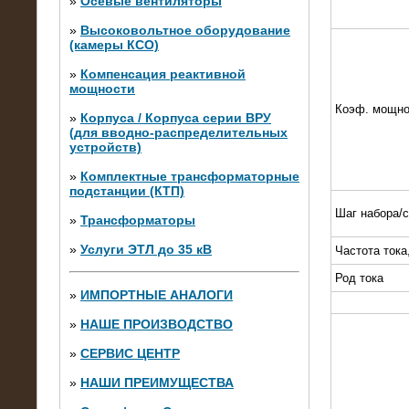
»
Осевые вентиляторы
»
Высоковольтное оборудование
(камеры КСО)
»
Компенсация реактивной
мощности
Коэф. мощно
»
Корпуса / Корпуса серии ВРУ
(для вводно-распределительных
устройств)
»
Комплектные трансформаторные
подстанции (КТП)
28.02.2015
Шаг набора/
Нагрузочные модули 700 кВт (4
»
Трансформаторы
штуки)
»
Услуги ЭТЛ до 35 кВ
Частота тока
Род тока
»
ИМПОРТНЫЕ АНАЛОГИ
»
НАШЕ ПРОИЗВОДСТВО
»
СЕРВИС ЦЕНТР
»
НАШИ ПРЕИМУЩЕСТВА