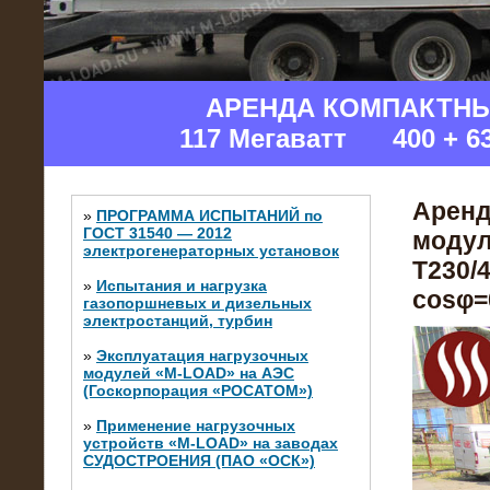
АРЕНДА КОМПАКТН
117 Мегаватт 400 + 6
Аренд
»
ПРОГРАММА ИСПЫТАНИЙ по
ГОСТ 31540 — 2012
модул
электрогенераторных установок
Т230/4
»
Испытания и нагрузка
cosφ=0
газопоршневых и дизельных
электростанций, турбин
»
Эксплуатация нагрузочных
модулей «M-LOAD» на АЭС
(Госкорпорация «РОСАТОМ»)
»
Применение нагрузочных
устройств «M-LOAD» на заводах
СУДОСТРОЕНИЯ (ПАО «ОСК»)