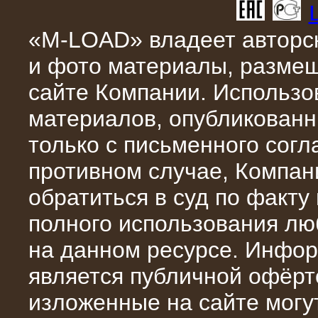
«M-LOAD» владеет авторск
и фото материалы, разме
сайте Компании. Использо
10.10.2015
материалов, опубликованн
Высоковольтные нагрузочные
модули 3 МВт и 6 МВт для нефтяной
только с письменного сог
компании
противном случае, Компан
обратиться в суд по факту
полного использования л
на данном ресурсе. Инфор
является публичной офёрт
изложенные на сайте могут
06.10.2015