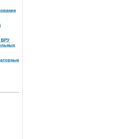
дование
й
и ВРУ
ельных
маторные
Вт (4