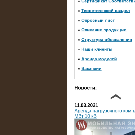
»
Сертификат Соответств
»
Теоретический раздел
10.10.2014
»
Опросный лист
Нагрузочный комплекс 20 
яруса (напряжение 6-10 кВ
»
Описание продукции
»
Структура обозначения
»
Наши клиенты
»
Аренда модулей
»
Вакансии
Фото галерея
Новости:
11.03.2021
Аренда нагрузочного комп
МВт 10 кВ