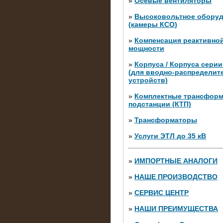
»
Осевые вентиляторы
»
Высоковольтное обору
(камеры КСО)
»
Компенсация реактивно
мощности
»
Корпуса / Корпуса сери
(для вводно-распределит
устройств)
»
Комплектные трансфор
подстанции (КТП)
28.02.2015
Нагрузочные модули 700 к
»
Трансформаторы
штуки)
»
Услуги ЭТЛ до 35 кВ
»
ИМПОРТНЫЕ АНАЛОГИ
»
НАШЕ ПРОИЗВОДСТВО
»
СЕРВИС ЦЕНТР
»
НАШИ ПРЕИМУЩЕСТВА