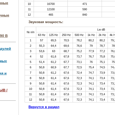
очные
10
16700
471
11
12100
590
очные
12
465
840
Звуковая мощность:
Lw dB
№ п/п
63 Hz
125 Hz
250 Hz
500 Hz
1k Hz
2k Hz
4k 
90 В
1
57
65,5
70,5
78,2
80,2
80,2
79,
2
55,3
64,4
69,6
76,6
79
78,7
78
одулей
3
53,6
63
68,7
75,2
77,9
77,2
76,
4
52
61,6
67,8
73,7
76,7
75,8
75,
чных
5
51,4
61,2
67,7
73,1
76
75,1
75
6
50,8
60,9
67,7
72,5
75,4
74,5
74,
ия и
7
50,8
61,2
67,6
72,4
74,7
73,9
73,
8
50,8
61,4
67,6
72,3
74,1
73,4
73,
9
50,8
61,4
67,6
72,3
74,1
73,4
73,
10
50,8
61,4
67,6
72,3
74,1
73,4
73,
ЫВ /
11
50,8
61,4
67,6
72,3
74,1
73,4
73,
12
50,8
61,4
67,6
72,3
74,1
73,4
73,
ля 4 МВт,
Вернутся в раздел