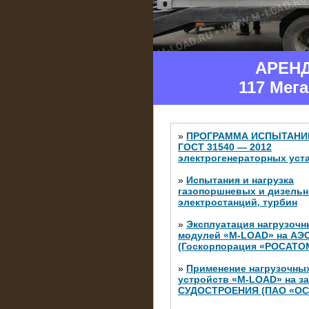
АРЕН
117 Мег
»
ПРОГРАММА ИСПЫТАНИ
ГОСТ 31540 — 2012
электрогенераторных уст
»
Испытания и нагрузка
газопоршневых и дизель
электростанций, турбин
»
Эксплуатация нагрузочн
модулей «M-LOAD» на АЭ
(Госкорпорация «РОСАТО
»
Применение нагрузочны
устройств «M-LOAD» на з
СУДОСТРОЕНИЯ (ПАО «ОС