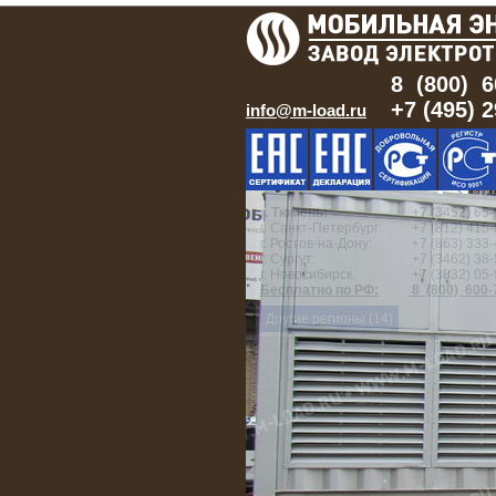
8 (800) 6
+7 (495) 
info@m-load.ru
г. Тюмень:
+7 (3452) 65-
г. Санкт-Петербург:
+7 (812) 415-
г. Ростов-на-Дону:
+7 (863) 333-
г. Сургут:
+7 (3462) 38-
г. Новосибирск:
+7 (3832) 05-
Бесплатно по РФ:
8 (800) 600-
Другие регионы (14)