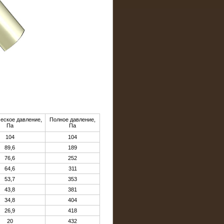
еское давление,
Полное давление,
Па
Па
104
104
89,6
189
76,6
252
64,6
311
53,7
353
43,8
381
34,8
404
26,9
418
20
432