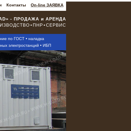
и
Контакты
On-line ЗАЯВКА
OAD» - ПРОДАЖА и АРЕНДА
ИЗВОДСТВО • ПНР • СЕРВИС
ание по ГОСТ • наладка
нных электростанций • ИБП