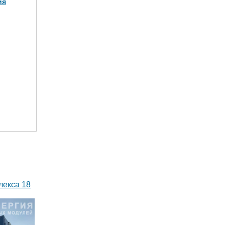
ия
МВт в 2
)
лекса 18