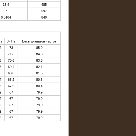
13,4
485
7
597
0,0104
840
Hz
8k Hz
Весь диапазон частот
2
73
85,9
71,8
84,6
8
70,6
83,3
6
69,4
82,1
68,8
81,5
4
68,2
80,8
8
67,6
80,4
2
67
79,9
2
67
79,9
2
67
79,9
2
67
79,9
2
67
79,9