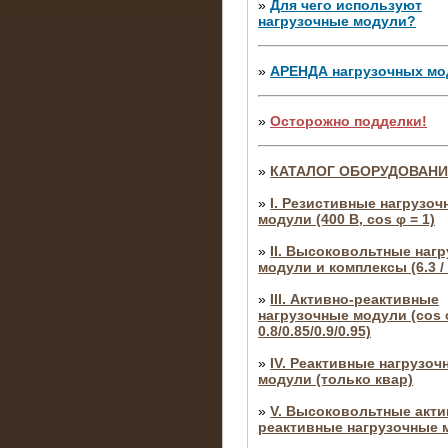
»
Для чего используют
нагрузочные модули?
»
АРЕНДА нагрузочных мо
»
Осторожно подделки!
»
КАТАЛОГ ОБОРУДОВАН
»
I. Резистивные нагрузоч
модули (400 В, cos φ = 1)
»
II. Высоковольтные наг
модули и комплексы (6.3 / 
»
III. Активно-реактивные
нагрузочные модули (cos φ
0.8/0.85/0.9/0.95)
»
IV. Реактивные нагрузоч
модули (только квар)
»
V. Высоковольтные акти
реактивные нагрузочные 