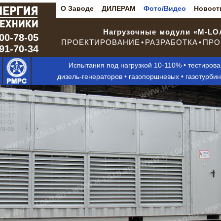
О Заводе
ДИЛЕРАМ
Фото/Видео
Новост
Нагрузочные модули «M-L
00-78-05
ПРОЕКТИРОВАНИЕ • РАЗРАБОТКА • ПРО
291-70-34
Испытания под нагрузкой 10-110% • тестиров
дизель-генераторов • газопоршневых • газотурби
93-50
80-23
41-75
51-17
97-38
78-05