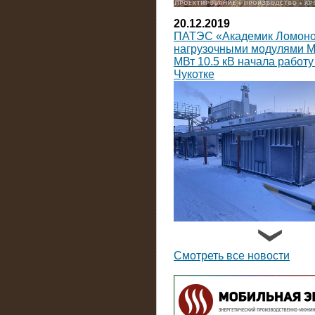
20.12.2019
ПАТЭС «Академик Ломоно
нагрузочными модулями 
МВт 10.5 кВ начала работу
Чукотке
14.09.2019
На Коломенский завод пос
нагрузочных модулей пост
Смотреть все новости
тока мощностью по 3600 к