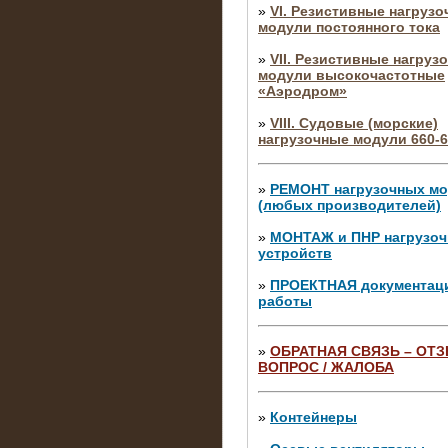
»
VI. Резистивные нагруз
модули постоянного тока
»
VII. Резистивные нагруз
модули высокочастотные
«Аэродром»
»
VIII. Судовые (морские)
нагрузочные модули 660-6
»
РЕМОНТ нагрузочных м
(любых производителей)
»
МОНТАЖ и ПНР нагрузо
устройств
»
ПРОЕКТНАЯ документац
работы
»
ОБРАТНАЯ СВЯЗЬ – ОТЗ
ВОПРОС / ЖАЛОБА
10.04.2015
Аренда нагрузочного моду
10 кВ
»
Контейнеры