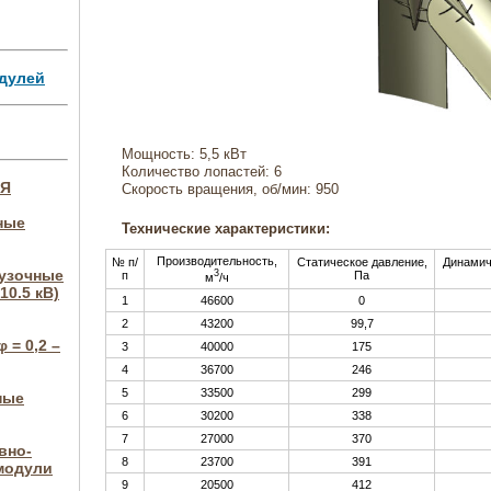
дулей
Мощность: 5,5 кВт
Количество лопастей: 6
ИЯ
Скорость вращения, об/мин: 950
ные
Технические характеристики:
Производительность,
№ п/
Статическое давление,
Динамич
рузочные
3
п
Па
м
/ч
10.5 кВ)
1
46600
0
2
43200
99,7
 = 0,2 –
3
40000
175
4
36700
246
5
33500
299
ные
6
30200
338
7
27000
370
вно-
8
23700
391
модули
9
20500
412