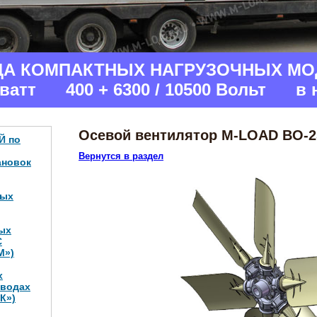
ДА КОМПАКТНЫХ НАГРУЗОЧНЫХ МО
аватт 400 + 6300 / 10500 Вольт в 
Осевой вентилятор M-LOAD ВО-25
Й по
Вернутся в раздел
ановок
ных
ых
С
М»)
х
аводах
К»)