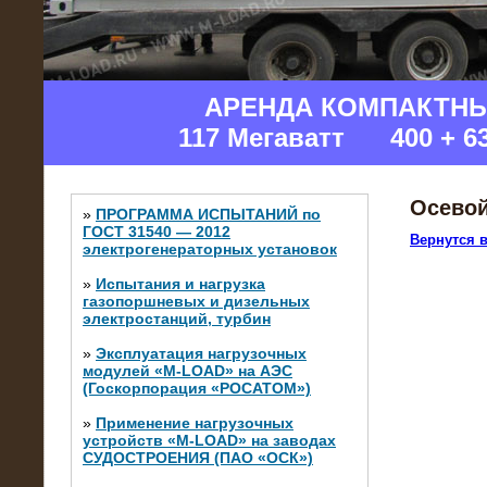
АРЕНДА КОМПАКТН
117 Мегаватт 400 + 6
Осевой
»
ПРОГРАММА ИСПЫТАНИЙ по
ГОСТ 31540 — 2012
Вернутся в
электрогенераторных установок
»
Испытания и нагрузка
газопоршневых и дизельных
электростанций, турбин
»
Эксплуатация нагрузочных
модулей «M-LOAD» на АЭС
(Госкорпорация «РОСАТОМ»)
»
Применение нагрузочных
устройств «M-LOAD» на заводах
СУДОСТРОЕНИЯ (ПАО «ОСК»)