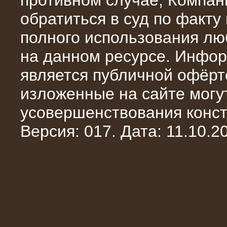
противном случае, Компан
обратиться в суд по факту
полного использования л
на данном ресурсе. Инфор
является публичной офёрт
13.02.2016
изложенные на сайте могут
Нагрузочный комплекс 8 МВт (10
МВА)
усовершенствования конст
Версия: 017. Дата: 11.10.20