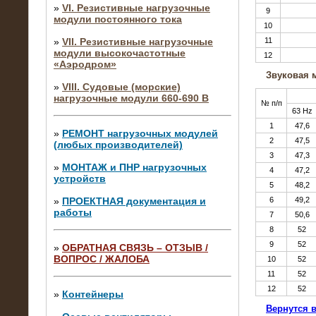
»
VI. Резистивные нагрузочные
9
модули постоянного тока
10
»
VII. Резистивные нагрузочные
11
модули высокочастотные
12
«Аэродром»
Звуковая 
»
VIII. Судовые (морские)
нагрузочные модули 660-690 В
№ п/п
63 Hz
1
47,6
»
РЕМОНТ нагрузочных модулей
2
47,5
(любых производителей)
3
47,3
»
МОНТАЖ и ПНР нагрузочных
4
47,2
устройств
5
48,2
»
ПРОЕКТНАЯ документация и
6
49,2
работы
7
50,6
8
52
9
52
»
ОБРАТНАЯ СВЯЗЬ – ОТЗЫВ /
ВОПРОС / ЖАЛОБА
10
52
10.04.2015
11
52
Аренда нагрузочного модуля 4 МВт,
10 кВ
12
52
»
Контейнеры
Вернутся в