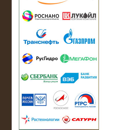
13.07.2018
Активно-реактивный нагрузочный
модуль в контейнере 2700 кВА на
Балтийский завод
22.06.2017
Активно-реактивные нагрузочные
модули 15 МВт (21,5 МВА) На Кубок
конфедераций