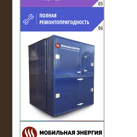
напряжением 10 кВ для
производственного предприятия
21.03.2017
Комплектная трансформаторная
подстанция 6 МВА (морское
исполнение, IP56)