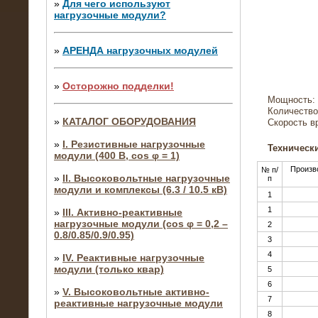
»
Для чего используют
нагрузочные модули?
»
АРЕНДА нагрузочных модулей
»
Осторожно подделки!
Мощность: 
Количество
»
КАТАЛОГ ОБОРУДОВАНИЯ
Скорость в
»
I. Резистивные нагрузочные
Технически
модули (400 В, cos φ = 1)
Произв
№ п/
»
II. Высоковольтные нагрузочные
п
модули и комплексы (6.3 / 10.5 кВ)
1
1
»
III. Активно-реактивные
нагрузочные модули (cos φ = 0,2 –
2
0.8/0.85/0.9/0.95)
3
4
»
IV. Реактивные нагрузочные
модули (только квар)
5
6
»
V. Высоковольтные активно-
7
реактивные нагрузочные модули
8