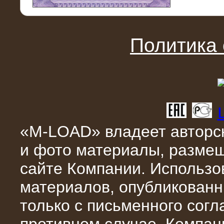
11.03.2016
Нагрузочный модуль НМ-100-К2 для
DATA-центра
Политика
«M-LOAD» владеет авторск
и фото материалы, разме
02.03.2016
сайте Компании. Использо
Нагрузочное устройство 400 кВт
(500 кВА) для сети АЗС
материалов, опубликованн
только с письменного сог