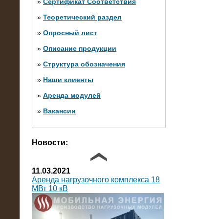
»
Сертификат Соответствия
»
Теоретический раздел
10.10.2014
»
Опросный лист
Нагрузочный комплекс 20 МВт в 2
яруса (напряжение 6-10 кВ)
»
Описание продукции
»
Структура обозначения
»
Наши клиенты
»
Аренда модулей
»
Вакансии
Фото галерея
Новости:
11.03.2021
Аренда нагрузочного комплекса 18
МВт 10 кВ