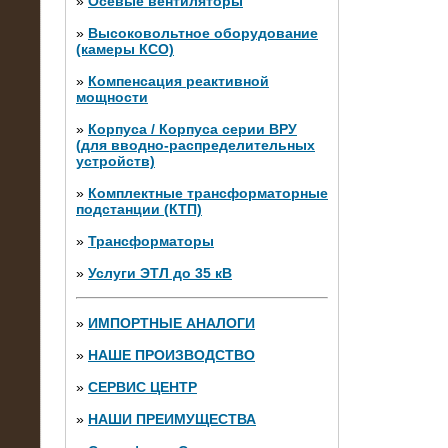
»
Осевые вентиляторы
»
Высоковольтное оборудование
(камеры КСО)
»
Компенсация реактивной
мощности
»
Корпуса / Корпуса серии ВРУ
(для вводно-распределительных
устройств)
»
Комплектные трансформаторные
подстанции (КТП)
28.02.2015
Нагрузочные модули 700 кВт (4
»
Трансформаторы
штуки)
»
Услуги ЭТЛ до 35 кВ
»
ИМПОРТНЫЕ АНАЛОГИ
»
НАШЕ ПРОИЗВОДСТВО
»
СЕРВИС ЦЕНТР
»
НАШИ ПРЕИМУЩЕСТВА