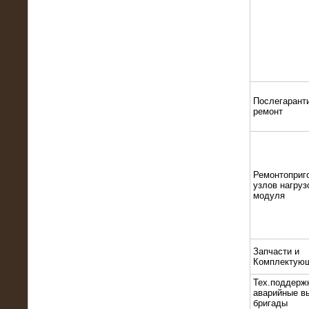
22.01.2016
Высоковольтный нагрузочный
модуль 10 МВт с напряжением 6-10
кВ
Послегарант
ремонт
Ремонтоприг
узлов нагруз
модуля
15.10.2015
Высоковольтный нагрузочный
комплекс 60 МВт (6-10 кВ)
Запчасти и
Комплектую
Тех.поддерж
аварийные в
бригады