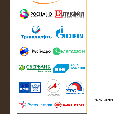
13.07.2018
Активно-реактивный нагрузочный
модуль в контейнере 2700 кВА на
Балтийский завод
22.06.2017
Активно-реактивные нагрузочные
модули 15 МВт (21,5 МВА) На Кубок
конфедераций
Резистивные