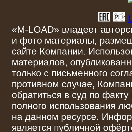
«M-LOAD» владеет авторск
10.04.2015
и фото материалы, разме
Аренда нагрузочного модуля 4 МВт,
10 кВ
сайте Компании. Использо
материалов, опубликованн
только с письменного сог
противном случае, Компан
обратиться в суд по факту
полного использования л
на данном ресурсе. Инфор
28.02.2015
является публичной офёрт
Нагрузочные модули 700 кВт (4
штуки)