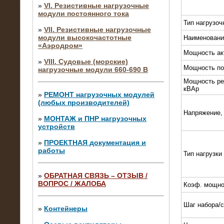
»
VI. Резистивные нагрузочные
модули постоянного тока
Тип нагрузоч
»
VII. Резистивные нагрузочные
модули высокочастотные
Наименовани
«Аэродром»
Мощность ак
»
VIII. Судовые (морские)
Мощность по
нагрузочные модули 660-690 В
Мощность ре
кВАр
»
РЕМОНТ нагрузочных модулей
(любых производителей)
Напряжение,
»
МОНТАЖ и ПНР нагрузочных
устройств
»
ПРОЕКТНАЯ документация и
работы
Тип нагрузки
»
ОБРАТНАЯ СВЯЗЬ – ОТЗЫВ /
ВОПРОС / ЖАЛОБА
Коэф. мощно
10.04.2015
Аренда нагрузочного модуля 4 МВт,
Шаг набора/
10 кВ
»
Контейнеры