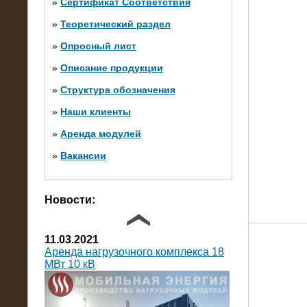
»
Сертификат Соответствия
»
Теоретический раздел
10.10.2014
»
Опросный лист
Нагрузочный комплекс 20 МВт в 2
яруса (напряжение 6-10 кВ)
»
Описание продукции
»
Структура обозначения
»
Наши клиенты
»
Аренда модулей
»
Вакансии
Фото галерея
Новости:
11.03.2021
Аренда нагрузочного комплекса 18
МВт 10 кВ