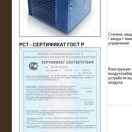
(напряжение 6/10 кВ)
Степень защ
/ ввода / пан
управления
РСТ - СЕРТИФИКАТ ГОСТ Р
Конструкция
21.08.2016
воздухозабор
На производственное предприятие
устройств в
воздуха
поставлены в аренду нагрузочные
модули 20 МВт (0,4 кВ)