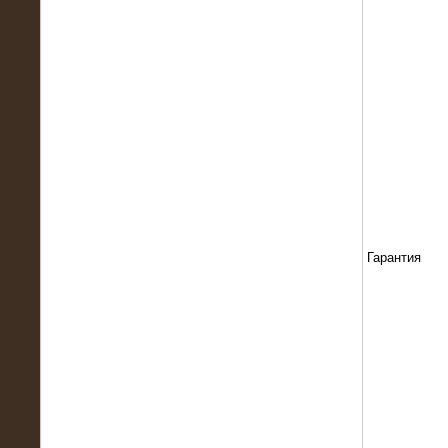
13.02.2016
Нагрузочный комплекс 8 МВт (10
МВА)
Гарантия