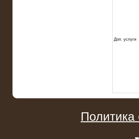
Поставка и монтаж нагрузочного
комплекса 18,5 МВт (6-10 кВ)
Доп. услуги
08.05.2015
Нагрузочный комплекс 18 МВт (6 кВ)
для газотурбинных генераторов
Политика