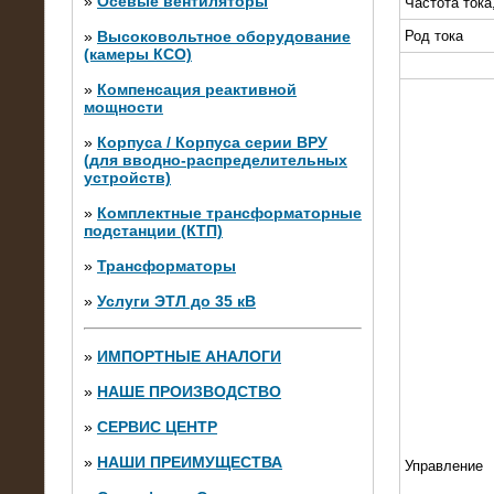
»
Осевые вентиляторы
Частота тока
»
Высоковольтное оборудование
Род тока
(камеры КСО)
»
Компенсация реактивной
мощности
»
Корпуса / Корпуса серии ВРУ
(для вводно-распределительных
устройств)
»
Комплектные трансформаторные
подстанции (КТП)
28.02.2015
Нагрузочные модули 700 кВт (4
»
Трансформаторы
штуки)
»
Услуги ЭТЛ до 35 кВ
»
ИМПОРТНЫЕ АНАЛОГИ
»
НАШЕ ПРОИЗВОДСТВО
»
СЕРВИС ЦЕНТР
»
НАШИ ПРЕИМУЩЕСТВА
Управление