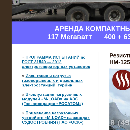
АРЕНДА КОМПАКТН
117 Мегаватт 400 + 6
Резист
»
ПРОГРАММА ИСПЫТАНИЙ по
НМ-125
ГОСТ 31540 — 2012
электрогенераторных установок
»
Испытания и нагрузка
газопоршневых и дизельных
электростанций, турбин
»
Эксплуатация нагрузочных
модулей «M-LOAD» на АЭС
(Госкорпорация «РОСАТОМ»)
»
Применение нагрузочных
устройств «M-LOAD» на заводах
СУДОСТРОЕНИЯ (ПАО «ОСК»)