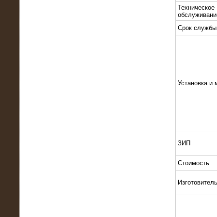
Техническое
обслуживани
Срок службы
10.10.2015
Высоковольтные нагрузочные
Установка и 
модули 3 МВт и 6 МВт для нефтяной
компании
ЗИП
Стоимость
Изготовител
06.10.2015