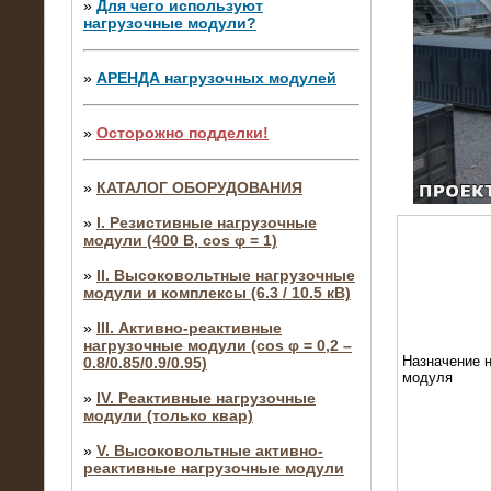
»
Для чего используют
нагрузочные модули?
»
АРЕНДА нагрузочных модулей
»
Осторожно подделки!
»
КАТАЛОГ ОБОРУДОВАНИЯ
»
I. Резистивные нагрузочные
модули (400 В, cos φ = 1)
»
II. Высоковольтные нагрузочные
модули и комплексы (6.3 / 10.5 кВ)
»
III. Активно-реактивные
нагрузочные модули (cos φ = 0,2 –
Назначение н
0.8/0.85/0.9/0.95)
модуля
»
IV. Реактивные нагрузочные
модули (только квар)
»
V. Высоковольтные активно-
реактивные нагрузочные модули