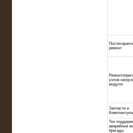
22.01.2016
Высоковольтный нагрузочный
модуль 10 МВт с напряжением 6-10
кВ
Послегарант
ремонт
Ремонтоприг
узлов нагруз
модуля
15.10.2015
Высоковольтный нагрузочный
комплекс 60 МВт (6-10 кВ)
Запчасти и
Комплектую
Тех.поддерж
аварийные в
бригады