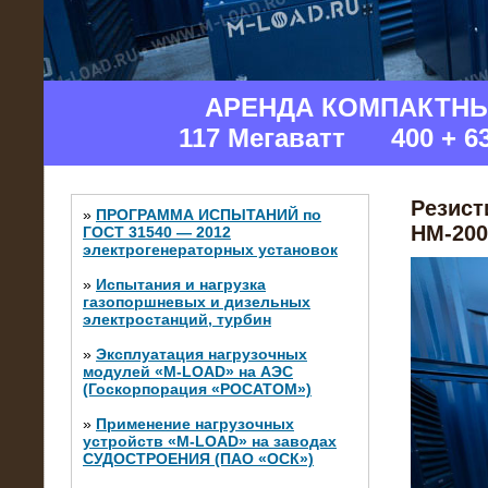
Изгот
АРЕНДА КОМПАКТН
117 Мегаватт 400 + 6
Резист
»
ПРОГРАММА ИСПЫТАНИЙ по
НМ-200
ГОСТ 31540 — 2012
электрогенераторных установок
»
Испытания и нагрузка
газопоршневых и дизельных
электростанций, турбин
»
Эксплуатация нагрузочных
модулей «M-LOAD» на АЭС
(Госкорпорация «РОСАТОМ»)
»
Применение нагрузочных
устройств «M-LOAD» на заводах
СУДОСТРОЕНИЯ (ПАО «ОСК»)