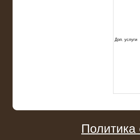
Поставка и монтаж нагрузочного
комплекса 18,5 МВт (6-10 кВ)
Доп. услуги
08.05.2015
Нагрузочный комплекс 18 МВт (6 кВ)
для газотурбинных генераторов
Политика