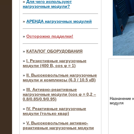
»
Для чего используют
нагрузочные модули?
»
АРЕНДА нагрузочных модулей
»
Осторожно подделки!
»
КАТАЛОГ ОБОРУДОВАНИЯ
»
I. Резистивные нагрузочные
модули (400 В, cos φ = 1)
»
II. Высоковольтные нагрузочные
модули и комплексы (6.3 / 10.5 кВ)
»
III. Активно-реактивные
нагрузочные модули (cos φ = 0,2 –
Назначение н
0.8/0.85/0.9/0.95)
модуля
»
IV. Реактивные нагрузочные
модули (только квар)
»
V. Высоковольтные активно-
реактивные нагрузочные модули