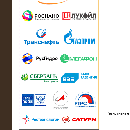
13.07.2018
Активно-реактивный нагрузочный
модуль в контейнере 2700 кВА на
Балтийский завод
22.06.2017
Активно-реактивные нагрузочные
модули 15 МВт (21,5 МВА) На Кубок
конфедераций
Резистивные