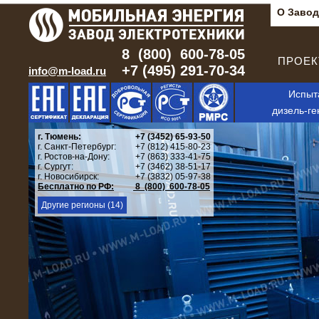
О Завод
8 (800) 600-78-05
ПРОЕКТ
+7 (495) 291-70-34
info@m-load.ru
Испыт
дизель-ге
г. Тюмень:
+7 (3452) 65-93-50
г. Санкт-Петербург:
+7 (812) 415-80-23
г. Ростов-на-Дону:
+7 (863) 333-41-75
г. Сургут:
+7 (3462) 38-51-17
г. Новосибирск:
+7 (3832) 05-97-38
Бесплатно по РФ:
8 (800) 600-78-05
Другие регионы (14)