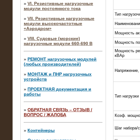
»
VI. Резистивные нагрузочные
модули постоянного тока
Тип нагрузоч
»
VII. Резистивные нагрузочные
модули высокочастотные
Наименовани
«Аэродром»
Мощность ак
»
VIII. Судовые (морские)
Мощность по
нагрузочные модули 660-690 В
Мощность ре
кВАр
»
РЕМОНТ нагрузочных модулей
(любых производителей)
Напряжение,
»
МОНТАЖ и ПНР нагрузочных
устройств
»
ПРОЕКТНАЯ документация и
работы
Тип нагрузки
»
ОБРАТНАЯ СВЯЗЬ – ОТЗЫВ /
ВОПРОС / ЖАЛОБА
Коэф. мощно
10.04.2015
Аренда нагрузочного модуля 4 МВт,
Шаг набора/
10 кВ
»
Контейнеры