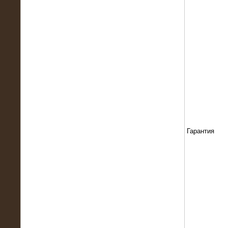
13.02.2016
Нагрузочный комплекс 8 МВт (10
МВА)
Гарантия