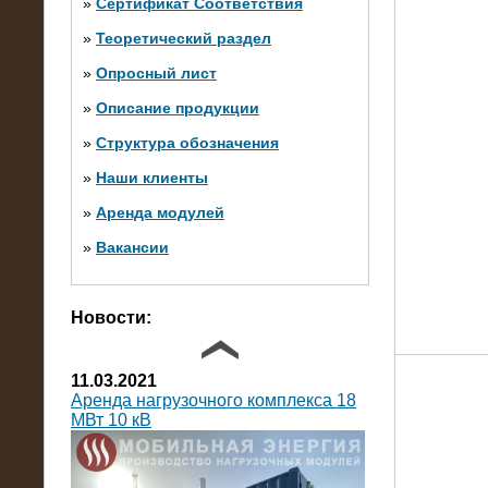
»
Сертификат Соответствия
»
Теоретический раздел
10.10.2014
»
Опросный лист
Нагрузочный комплекс 20 МВт в 2
яруса (напряжение 6-10 кВ)
»
Описание продукции
»
Структура обозначения
»
Наши клиенты
»
Аренда модулей
»
Вакансии
Фото галерея
Новости:
11.03.2021
Аренда нагрузочного комплекса 18
МВт 10 кВ