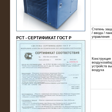
(напряжение 6/10 кВ)
Степень защ
/ ввода / пан
управления
РСТ - СЕРТИФИКАТ ГОСТ Р
Конструкция
21.08.2016
воздухозабор
На производственное предприятие
устройств в
воздуха
поставлены в аренду нагрузочные
модули 20 МВт (0,4 кВ)