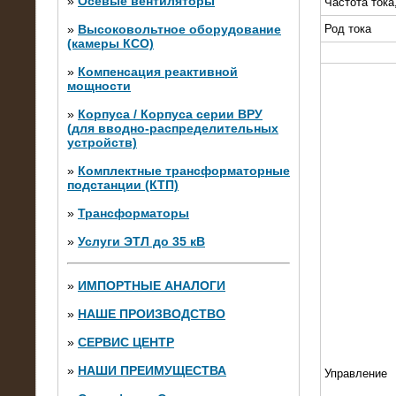
»
Осевые вентиляторы
Частота тока
»
Высоковольтное оборудование
Род тока
(камеры КСО)
»
Компенсация реактивной
мощности
»
Корпуса / Корпуса серии ВРУ
(для вводно-распределительных
устройств)
»
Комплектные трансформаторные
подстанции (КТП)
28.02.2015
Нагрузочные модули 700 кВт (4
»
Трансформаторы
штуки)
»
Услуги ЭТЛ до 35 кВ
»
ИМПОРТНЫЕ АНАЛОГИ
»
НАШЕ ПРОИЗВОДСТВО
»
СЕРВИС ЦЕНТР
»
НАШИ ПРЕИМУЩЕСТВА
Управление