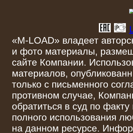
10.04.2015
«M-LOAD» владеет авторск
Аренда нагрузочного модуля 4 МВт,
10 кВ
и фото материалы, разме
сайте Компании. Использо
материалов, опубликованн
только с письменного сог
противном случае, Компан
обратиться в суд по факту
полного использования л
28.02.2015
на данном ресурсе. Инфор
Нагрузочные модули 700 кВт (4
штуки)