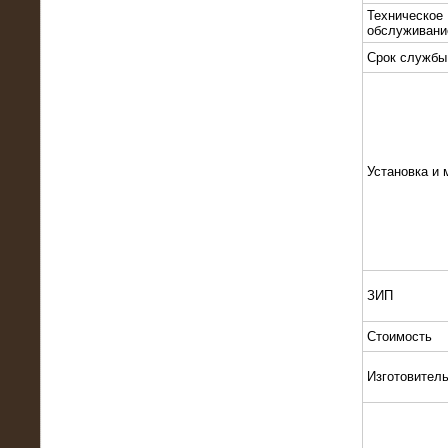
Техническое
обслуживани
Срок службы
10.10.2015
Высоковольтные нагрузочные
Установка и 
модули 3 МВт и 6 МВт для нефтяной
компании
ЗИП
Стоимость
Изготовител
06.10.2015