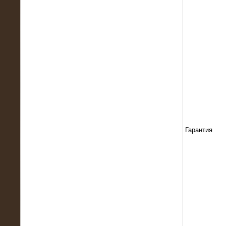
13.02.2016
Нагрузочный комплекс 8 МВт (10
МВА)
Гарантия