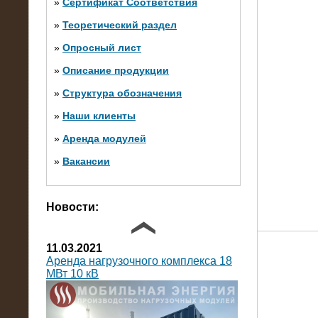
»
Сертификат Соответствия
»
Теоретический раздел
10.10.2014
»
Опросный лист
Нагрузочный комплекс 20 МВт в 2
яруса (напряжение 6-10 кВ)
»
Описание продукции
»
Структура обозначения
»
Наши клиенты
»
Аренда модулей
»
Вакансии
Фото галерея
Новости:
11.03.2021
Аренда нагрузочного комплекса 18
МВт 10 кВ