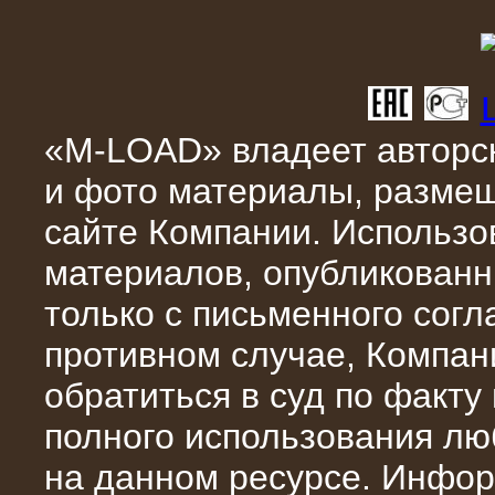
10.04.2015
«M-LOAD» владеет авторск
Аренда нагрузочного модуля 4 МВт,
10 кВ
и фото материалы, разме
сайте Компании. Использо
материалов, опубликованн
только с письменного сог
противном случае, Компан
обратиться в суд по факту
полного использования л
28.02.2015
на данном ресурсе. Инфор
Нагрузочные модули 700 кВт (4
штуки)