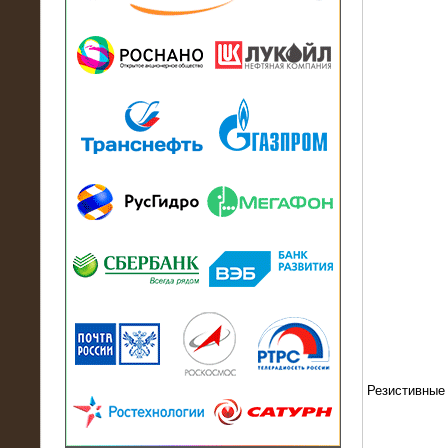
13.07.2018
Активно-реактивный нагрузочный
модуль в контейнере 2700 кВА на
Балтийский завод
22.06.2017
Активно-реактивные нагрузочные
модули 15 МВт (21,5 МВА) На Кубок
конфедераций
Резистивные