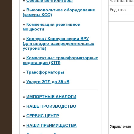
»
Осевые вентиляторы
Частота тока
»
Высоковольтное оборудование
Род тока
(камеры КСО)
»
Компенсация реактивной
мощности
»
Корпуса / Корпуса серии ВРУ
(для вводно-распределительных
устройств)
»
Комплектные трансформаторные
подстанции (КТП)
28.02.2015
Нагрузочные модули 700 кВт (4
»
Трансформаторы
штуки)
»
Услуги ЭТЛ до 35 кВ
»
ИМПОРТНЫЕ АНАЛОГИ
»
НАШЕ ПРОИЗВОДСТВО
»
СЕРВИС ЦЕНТР
»
НАШИ ПРЕИМУЩЕСТВА
Управление