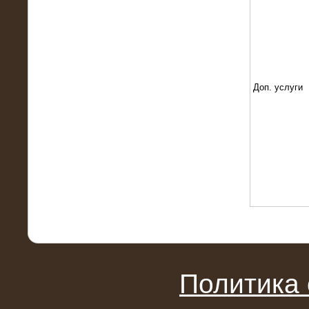
Поставка и монтаж нагрузочного
комплекса 18,5 МВт (6-10 кВ)
Доп. услуги
08.05.2015
Нагрузочный комплекс 18 МВт (6 кВ)
для газотурбинных генераторов
Политика