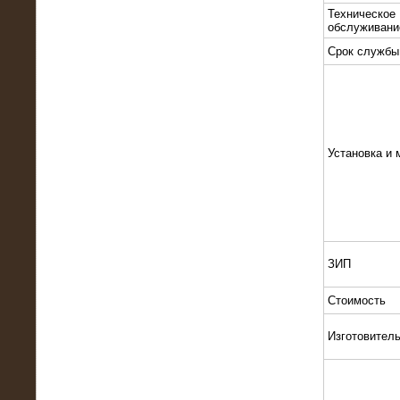
Техническое
обслуживани
Срок службы
10.10.2015
Высоковольтные нагрузочные
Установка и 
модули 3 МВт и 6 МВт для нефтяной
компании
ЗИП
Стоимость
Изготовител
06.10.2015