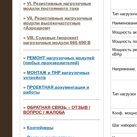
»
VI. Резистивные нагрузочные
модули постоянного тока
Тип нагрузоч
»
VII. Резистивные нагрузочные
модули высокочастотные
Наименовани
«Аэродром»
Мощность ак
»
VIII. Судовые (морские)
Мощность по
нагрузочные модули 660-690 В
Мощность ре
кВАр
»
РЕМОНТ нагрузочных модулей
(любых производителей)
Напряжение,
»
МОНТАЖ и ПНР нагрузочных
устройств
»
ПРОЕКТНАЯ документация и
работы
Тип нагрузки
»
ОБРАТНАЯ СВЯЗЬ – ОТЗЫВ /
ВОПРОС / ЖАЛОБА
Коэф. мощно
10.04.2015
Аренда нагрузочного модуля 4 МВт,
Шаг набора/
10 кВ
»
Контейнеры