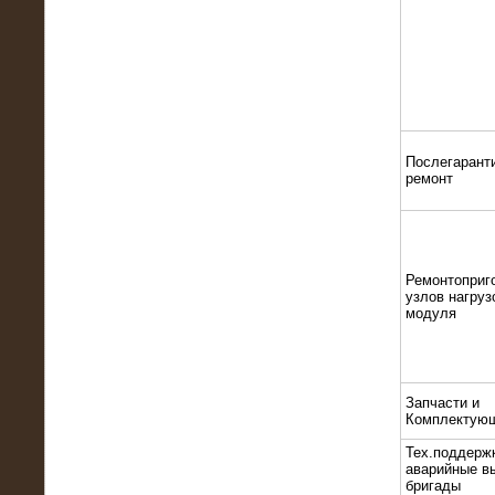
22.01.2016
Высоковольтный нагрузочный
модуль 10 МВт с напряжением 6-10
кВ
Послегарант
ремонт
Ремонтоприг
узлов нагруз
модуля
15.10.2015
Высоковольтный нагрузочный
комплекс 60 МВт (6-10 кВ)
Запчасти и
Комплектую
Тех.поддерж
аварийные в
бригады