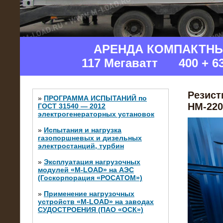
АРЕНДА КОМПАКТН
117 Мегаватт 400 + 6
Резист
»
ПРОГРАММА ИСПЫТАНИЙ по
НМ-220
ГОСТ 31540 — 2012
электрогенераторных установок
»
Испытания и нагрузка
газопоршневых и дизельных
электростанций, турбин
»
Эксплуатация нагрузочных
модулей «M-LOAD» на АЭС
(Госкорпорация «РОСАТОМ»)
»
Применение нагрузочных
устройств «M-LOAD» на заводах
СУДОСТРОЕНИЯ (ПАО «ОСК»)