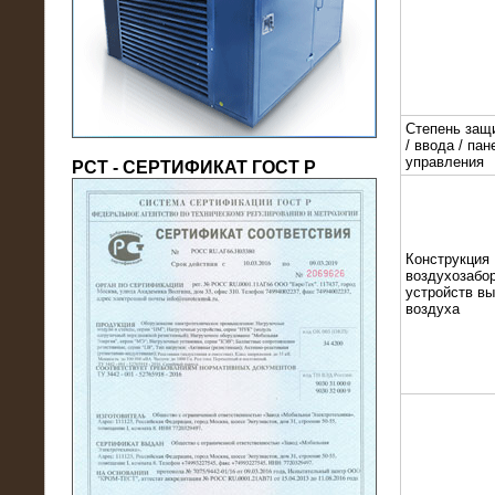
(напряжение 6/10 кВ)
Степень защ
/ ввода / пан
управления
РСТ - СЕРТИФИКАТ ГОСТ Р
Конструкция
21.08.2016
воздухозабор
На производственное предприятие
устройств в
воздуха
поставлены в аренду нагрузочные
модули 20 МВт (0,4 кВ)