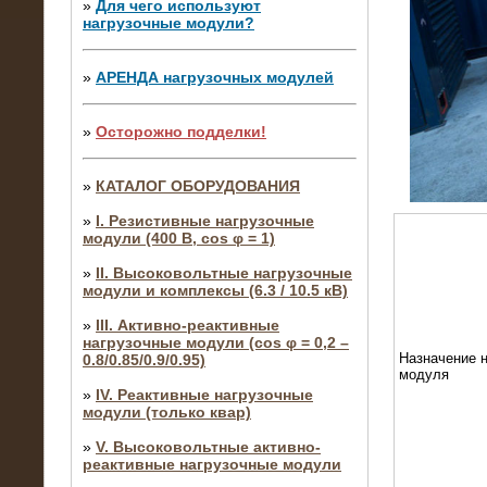
»
Для чего используют
нагрузочные модули?
»
АРЕНДА нагрузочных модулей
»
Осторожно подделки!
»
КАТАЛОГ ОБОРУДОВАНИЯ
»
I. Резистивные нагрузочные
модули (400 В, cos φ = 1)
»
II. Высоковольтные нагрузочные
модули и комплексы (6.3 / 10.5 кВ)
»
III. Активно-реактивные
нагрузочные модули (cos φ = 0,2 –
Назначение н
0.8/0.85/0.9/0.95)
модуля
»
IV. Реактивные нагрузочные
модули (только квар)
»
V. Высоковольтные активно-
реактивные нагрузочные модули