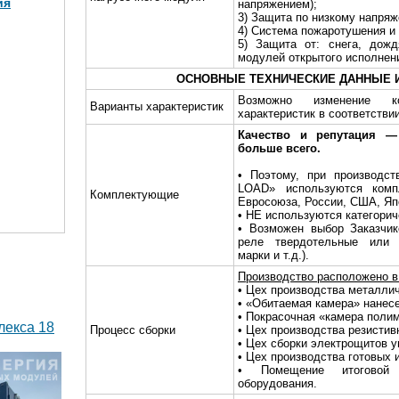
ия
напряжением);
3) Защита по низкому напря
4) Система пожаротушения и
5) Защита от: снега, дожд
модулей открытого исполнен
МВт в 2
ОСНОВНЫЕ ТЕХНИЧЕСКИЕ ДАННЫЕ 
)
Возможно изменение ко
Варианты характеристик
характеристик в соответстви
Качество и репутация 
больше всего.
• Поэтому, при производст
LOAD» используются комп
Комплектующие
Евросоюза, России, США, Яп
• НЕ используются категори
• Возможен выбор Заказчик
реле твердотельные или 
марки и т.д.).
Производство расположено в 
• Цех производства металлич
• «Обитаемая камера» нанес
• Покрасочная «камера поли
лекса 18
Процесс сборки
• Цех производства резистив
• Цех сборки электрощитов у
• Цех производства готовых 
• Помещение итоговой 
оборудования.