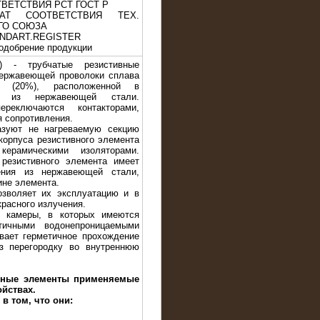
ТВЕТСТВИЯ РСТ ГОСТ Р
Т СООТВЕТСТВИЯ ТЕХ.
ГО СОЮЗА
TANDART.REGISTER
одобрение продукции
) - трубчатые резистивные
нержавеющей проволоки сплава
 (20%), расположенной в
ке из нержавеющей стали.
реключаются контакторами,
я сопротивления.
зуют не нагреваемую секцию
корпуса резистивного элемента
ерамическими изоляторами.
резистивного элемента имеет
ения из нержавеющей стали,
ине элемента.
зволяет их эксплуатацию и в
расного излучения.
 камеры, в которых имеются
ичными водонепроницаемыми
ивает герметичное прохождение
з перегородку во внутреннюю
вные элементы применяемые
ойствах.
в том, что они: