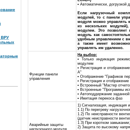
• Автоматически, догрузкой 
дование
Если нагрузочный компл
модулей, то с панели упр
модуля можно управлять к
й
из нескольких модулей)
модулем. Это позволяет 
модуль как самостоятельн
и ВРУ
удобным управлением с вн
ельных
а также имеет возможно
управлять им удаленно.
На выбор:
маторные
• Только индикация режим
модулем
• Регистрация и отображени
Вт (4
А"
Функции панели
• Отображение "Графиков пе
управления
• Регистрация и отображение
• Встроенный "Мастер отчето
• Встроенные "Программы ис
• Автоподдержание заданной
• Имитация перекоса фаз
1) Сигнализация, индикация и
1.1) По перегреву нагрузочно
1.2) По неисправности венти
(датчик неисправности венти
1.3) При коротком замыкании;
Аварийные защиты
2) Защита по высокому напр
нагрузочного модуля