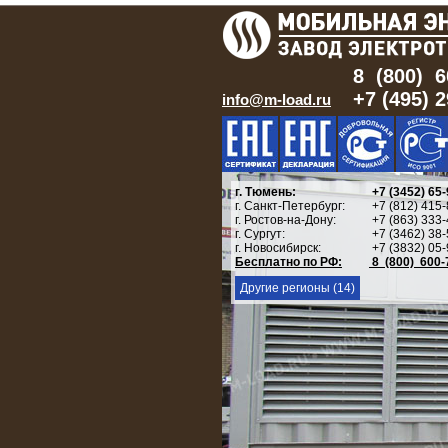
8 (800) 6
+7 (495) 
info@m-load.ru
г. Тюмень:
+7 (3452) 65-
г. Санкт-Петербург:
+7 (812) 415-
г. Ростов-на-Дону:
+7 (863) 333-
г. Сургут:
+7 (3462) 38-
г. Новосибирск:
+7 (3832) 05-
Бесплатно по РФ:
8 (800) 600-
Другие регионы (14)