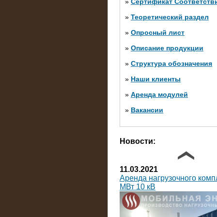
»
Сертификат Соответств
»
Теоретический раздел
10.10.2014
»
Опросный лист
Нагрузочный комплекс 20 
яруса (напряжение 6-10 кВ
»
Описание продукции
»
Структура обозначения
»
Наши клиенты
»
Аренда модулей
»
Вакансии
Фото галерея
Новости:
11.03.2021
Аренда нагрузочного комп
МВт 10 кВ