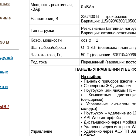
очные
Мощность реактивная,
0 кВАр
кВАр
230/400 В — трехфазное
очные
Напряжение, В
Вариации: 115/690/6300/1050
Резистивный (активная нагру
Тип нагрузки
Вариации: активно-реактивны
Коэф. мощности
cos φ = 1
90 В
Шаг набора/сброса
От 1 кВт (возможна плавная 
Частота тока, Гц
50 Гц (вариации: 60/110/400/80
одулей
Род тока
Переменный (вариации: пост
ПАНЕЛЬ УПРАВЛЕНИЯ И ЕЕ Ф
чных
На выбор:
• Панелью приборов (кнопки 
• Сенсорным ЖК-дисплеем –
ия и
• Ноутбуком или любым ПК –
• Компактным дистанци
(сенсорный)
• Управление сигналом ти
ЫВ /
колодка)
• Ноутбуком – удаление до 1
• API Web интерфейс
ля 4 МВт,
• Дистанционно через Modbus
• Удаленно через интернет W
Управление
• Удаленно через АСУ ТП За
LOAD»)