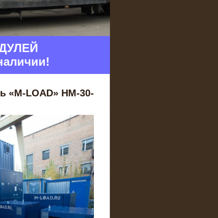
тия 2 года
очные модули
ДУЛЕЙ
наличии!
ь «M-LOAD» НМ-30-