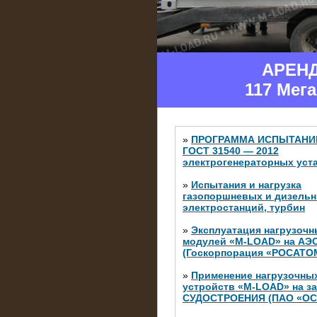
АРЕН
117 Мег
»
ПРОГРАММА ИСПЫТАНИ
ГОСТ 31540 — 2012
электрогенераторных уст
»
Испытания и нагрузка
газопоршневых и дизель
электростанций, турбин
»
Эксплуатация нагрузочн
модулей «M-LOAD» на АЭ
(Госкорпорация «РОСАТО
»
Применение нагрузочны
устройств «M-LOAD» на з
СУДОСТРОЕНИЯ (ПАО «ОС