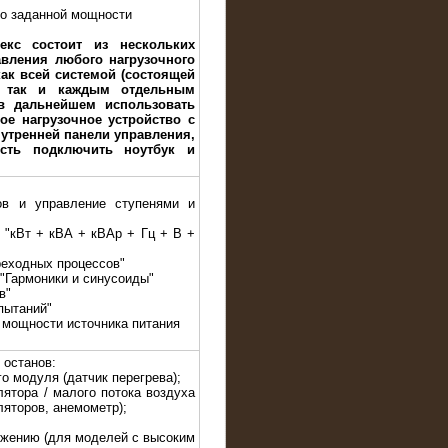
до заданной мощности
екс состоит из нескольких
авления любого нагрузочного
ак всей системой (состоящей
, так и каждым отдельным
в дальнейшем использовать
ое нагрузочное устройство с
утренней панели управления,
сть подключить ноутбук и
ов и управление ступенями и
е "кВт + кВА + кВАр + Гц + В +
реходных процессов"
 "Гармоники и синусоиды"
в"
пытаний"
 мощности источника питания
 останов:
го модуля (датчик перегрева);
лятора / малого потока воздуха
ляторов, анемометр);
яжению (для моделей с высоким