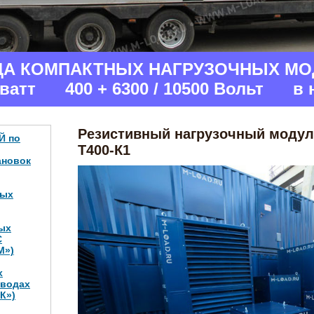
Гаран
на все нагруз
ДА КОМПАКТНЫХ НАГРУЗОЧНЫХ МО
аватт 400 + 6300 / 10500 Вольт в 
Резистивный нагрузочный модул
Й по
Т400-К1
ановок
ных
ых
С
М»)
х
аводах
К»)