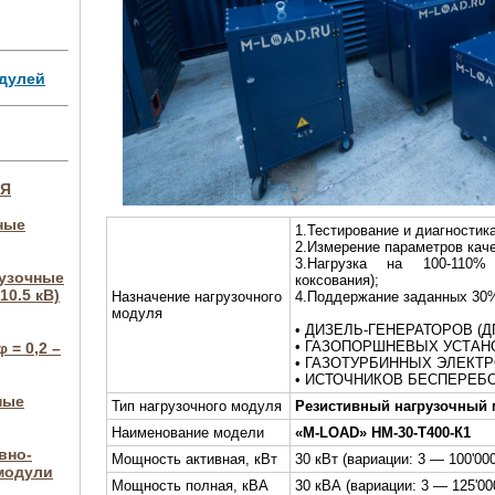
дулей
ИЯ
ные
1.Тестирование и диагностика
2.Измерение параметров каче
3.Нагрузка на 100-110%
рузочные
коксования);
10.5 кВ)
Назначение нагрузочного
4.Поддержание заданных 30
модуля
• ДИЗЕЛЬ-ГЕНЕРАТОРОВ (Д
• ГАЗОПОРШНЕВЫХ УСТАНО
 = 0,2 –
• ГАЗОТУРБИННЫХ ЭЛЕКТР
• ИСТОЧНИКОВ БЕСПЕРЕБО
ные
Тип нагрузочного модуля
Резистивный нагрузочный
Наименование модели
«M-LOAD» НМ-30-Т400-К1
вно-
Мощность активная, кВт
30 кВт (вариации: 3 — 100'000
модули
Мощность полная, кВА
30 кВА (вариации: 3 — 125'00