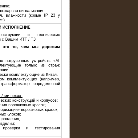
жению;
 пожарная сигнализация;
я, влажности (кроме IP 23 у
ия)
И ИСПОЛНЕНИЕ
нструкции и технических
и с Вашим ИТТ / ТЗ
— это то, чем мы дорожим
ве нагрузочных устройств «M-
лектующие только из стран:
онии.
чески комплектующие из Китая.
ом комплектующих (например,
трансформатор определенной
7-ми цехах:
еских конструкций и корпусов;
ения порошковых красок;
меризации» порошковых красок;
ных блоков;
правления;
изделий;
проверки и тестирования