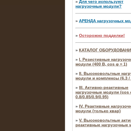
»
Для чего используют
нагрузочные модули?
»
АРЕНДА нагрузочных мо
»
Осторожно подделки!
»
КАТАЛОГ ОБОРУДОВАН
»
I. Резистивные нагрузоч
модули (400 В, cos φ = 1)
»
II. Высоковольтные наг
модули и комплексы (6.3 / 
»
III. Активно-реактивные
нагрузочные модули (cos φ
0.8/0.85/0.9/0.95)
»
IV. Реактивные нагрузоч
модули (только квар)
»
V. Высоковольтные акти
реактивные нагрузочные 