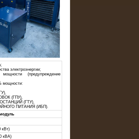
;
ства электроэнергии;
 мощности (предупреждение
% мощности:
ГУ),
ВОК (ГПУ),
ОСТАНЦИЙ (ГТУ),
ЙНОГО ПИТАНИЯ (ИБП).
 модуль
 кВт)
0 кВА)