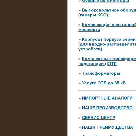
»
Осевые вентиляторы
»
Высоковольтное обору
(камеры КСО)
»
Компенсация реактивно
мощности
»
Корпуса / Корпуса сери
(для вводно-распределит
устройств)
»
Комплектные трансфор
подстанции (КТП)
28.02.2015
Нагрузочные модули 700 к
»
Трансформаторы
штуки)
»
Услуги ЭТЛ до 35 кВ
»
ИМПОРТНЫЕ АНАЛОГИ
»
НАШЕ ПРОИЗВОДСТВО
»
СЕРВИС ЦЕНТР
»
НАШИ ПРЕИМУЩЕСТВА