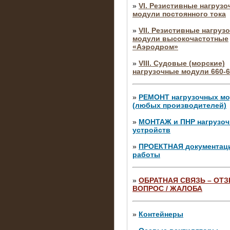
»
VI. Резистивные нагруз
модули постоянного тока
»
VII. Резистивные нагруз
модули высокочастотные
«Аэродром»
»
VIII. Судовые (морские)
нагрузочные модули 660-6
»
РЕМОНТ нагрузочных м
(любых производителей)
»
МОНТАЖ и ПНР нагрузо
устройств
»
ПРОЕКТНАЯ документац
работы
»
ОБРАТНАЯ СВЯЗЬ – ОТЗ
ВОПРОС / ЖАЛОБА
10.04.2015
Аренда нагрузочного моду
10 кВ
»
Контейнеры