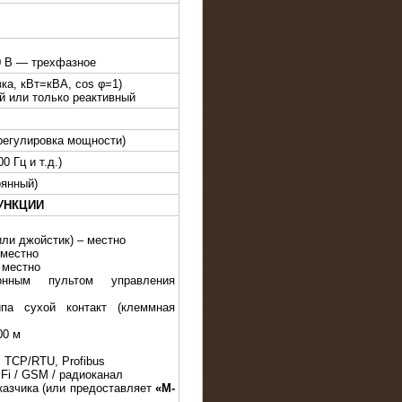
0 В — трехфазное
зка, кВт=кВА, cos φ=1)
й или только реактивный
регулировка мощности)
0 Гц и т.д.)
оянный)
УНКЦИИ
или джойстик) – местно
 местно
 местно
онным пультом управления
па сухой контакт (клеммная
00 м
 TCP/RTU, Profibus
iFi / GSM / радиоканал
казчика (или предоставляет
«M-