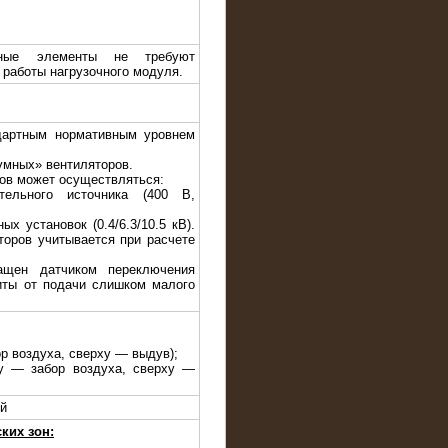
ивные элементы не требуют
 работы нагрузочного модуля.
дартным нормативным уровнем
умных» вентиляторов.
ров может осуществляться:
тельного источника (400 В,
ых установок (0.4/6.3/10.5 кВ).
торов учитывается при расчете
ащен датчиком переключения
иты от подачи слишком малого
ор воздуха, сверху — выдув);
зу — забор воздуха, сверху —
ый
ких зон: