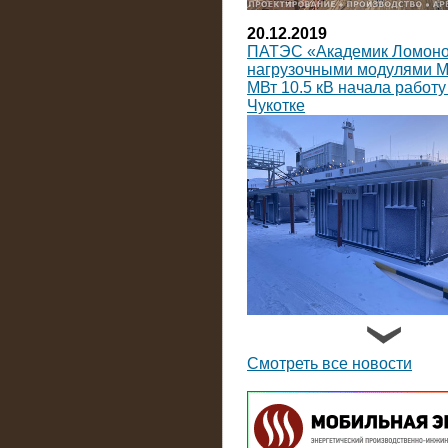
20.12.2019
ПАТЭС «Академик Ломоно
нагрузочными модулями 
МВт 10.5 кВ начала работу
Чукотке
14.09.2019
На Коломенский завод пос
нагрузочных модулей пост
Смотреть все новости
тока мощностью по 3600 к