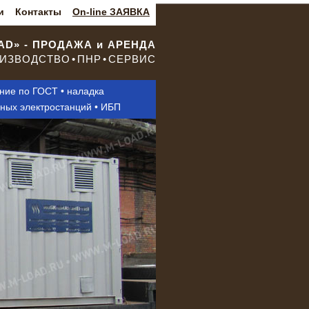
и
Контакты
On-line ЗАЯВКА
OAD» - ПРОДАЖА и АРЕНДА
ИЗВОДСТВО • ПНР • СЕРВИС
ание по ГОСТ • наладка
нных электростанций • ИБП