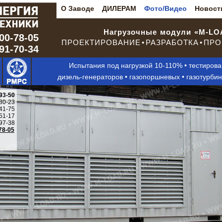
О Заводе
ДИЛЕРАМ
Фото/Видео
Новост
Нагрузочные модули «M-L
00-78-05
ПРОЕКТИРОВАНИЕ • РАЗРАБОТКА • ПРО
291-70-34
Испытания под нагрузкой 10-110% • тестиров
дизель-генераторов • газопоршневых • газотурби
93-50
80-23
41-75
51-17
97-38
78-05