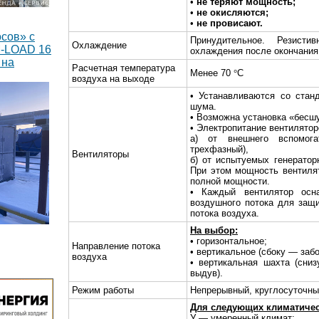
•
не теряют мощность;
•
не окисляются;
•
не провисают.
сов» с
Принудительное. Резист
Охлаждение
M-LOAD 16
охлаждения после окончания
 на
Расчетная температура
Менее 70
°
С
воздуха на выходе
• Устанавливаются со стан
шума.
• Возможна установка «бесш
• Электропитание вентилято
а) от внешнего вспомога
трехфазный),
Вентиляторы
б) от испытуемых генераторн
При этом мощность вентиля
полной мощности.
• Каждый вентилятор осн
воздушного потока для защ
потока воздуха.
На выбор:
• горизонтальное;
тавлено 8
Направление потока
• вертикальное (сбоку — заб
оянного
воздуха
• вертикальная шахта (сни
Вт каждый
выдув).
Режим работы
Непрерывный, круглосуточн
Для следующих климатичес
У — умеренный климат;