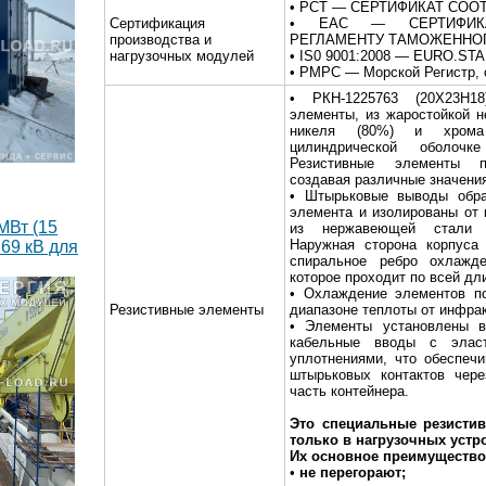
• РСТ — СЕРТИФИКАТ СОО
Сертификация
• EAC — СЕРТИФИКА
производства и
РЕГЛАМЕНТУ ТАМОЖЕННО
нагрузочных модулей
• IS0 9001:2008 — EURO.S
• РМРС — Морской Регистр, 
• РКН-1225763 (20Х23Н18
элементы, из жаростойкой 
никеля (80%) и хрома
цилиндрической оболоч
Резистивные элементы пе
создавая различные значени
• Штырьковые выводы обра
элемента и изолированы от 
МВт (15
из нержавеющей стали к
Наружная сторона корпуса 
69 кВ для
спиральное ребро охлажд
которое проходит по всей дл
• Охлаждение элементов по
Резистивные элементы
диапазоне теплоты от инфрак
• Элементы установлены в
кабельные вводы с эласт
уплотнениями, что обеспеч
штырьковых контактов чере
часть контейнера.
Это специальные резисти
только в нагрузочных устр
Их основное преимущество 
•
не перегорают;