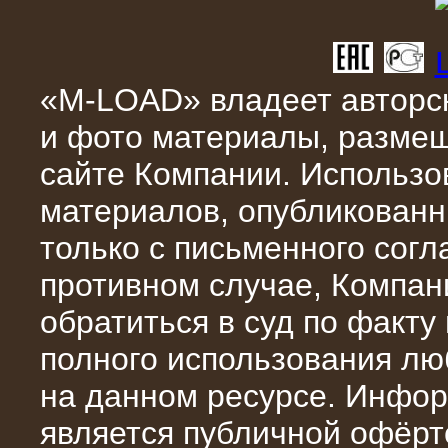
«M-LOAD» владеет авторск
10.04.2015
и фото материалы, разме
Аренда нагрузочного модуля 4 МВт,
10 кВ
сайте Компании. Использо
материалов, опубликованн
только с письменного сог
противном случае, Компан
обратиться в суд по факту
полного использования л
на данном ресурсе. Инфор
28.02.2015
является публичной офёрт
Нагрузочные модули 700 кВт (4
штуки)