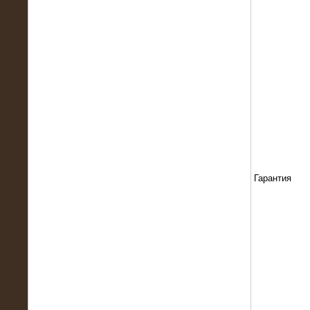
13.02.2016
Нагрузочный комплекс 8 МВт (10
МВА)
Гарантия