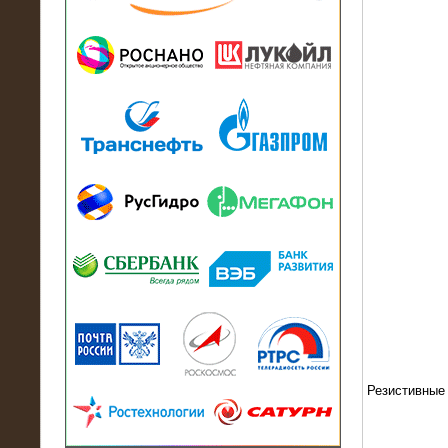
13.07.2018
Активно-реактивный нагрузочный
модуль в контейнере 2700 кВА на
Балтийский завод
22.06.2017
Активно-реактивные нагрузочные
модули 15 МВт (21,5 МВА) На Кубок
конфедераций
Резистивные