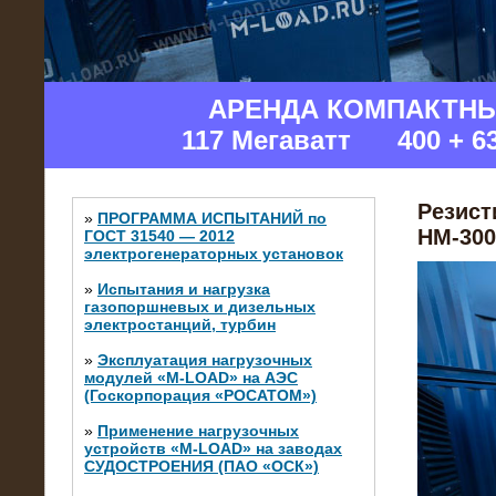
АРЕНДА КОМПАКТН
117 Мегаватт 400 + 6
Резист
»
ПРОГРАММА ИСПЫТАНИЙ по
НМ-300
ГОСТ 31540 — 2012
электрогенераторных установок
»
Испытания и нагрузка
газопоршневых и дизельных
электростанций, турбин
»
Эксплуатация нагрузочных
модулей «M-LOAD» на АЭС
(Госкорпорация «РОСАТОМ»)
»
Применение нагрузочных
устройств «M-LOAD» на заводах
СУДОСТРОЕНИЯ (ПАО «ОСК»)