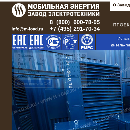
О Завод
8 (800) 600-78-05
ПРОЕКТ
+7 (495) 291-70-34
info@m-load.ru
Испыт
дизель-ге
г. Тюмень:
+7 (3452) 65-93-50
г. Санкт-Петербург:
+7 (812) 415-80-23
г. Ростов-на-Дону:
+7 (863) 333-41-75
г. Сургут:
+7 (3462) 38-51-17
г. Новосибирск:
+7 (3832) 05-97-38
Бесплатно по РФ:
8 (800) 600-78-05
Другие регионы (14)