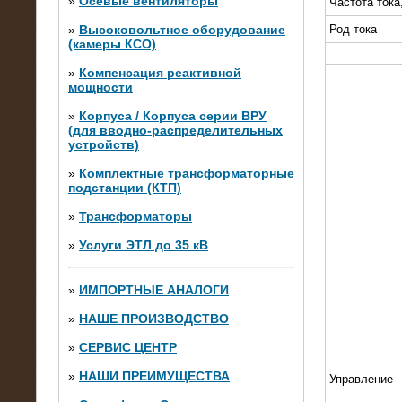
»
Осевые вентиляторы
Частота тока
»
Высоковольтное оборудование
Род тока
(камеры КСО)
»
Компенсация реактивной
мощности
»
Корпуса / Корпуса серии ВРУ
(для вводно-распределительных
устройств)
»
Комплектные трансформаторные
подстанции (КТП)
28.02.2015
Нагрузочные модули 700 кВт (4
»
Трансформаторы
штуки)
»
Услуги ЭТЛ до 35 кВ
»
ИМПОРТНЫЕ АНАЛОГИ
»
НАШЕ ПРОИЗВОДСТВО
»
СЕРВИС ЦЕНТР
»
НАШИ ПРЕИМУЩЕСТВА
Управление