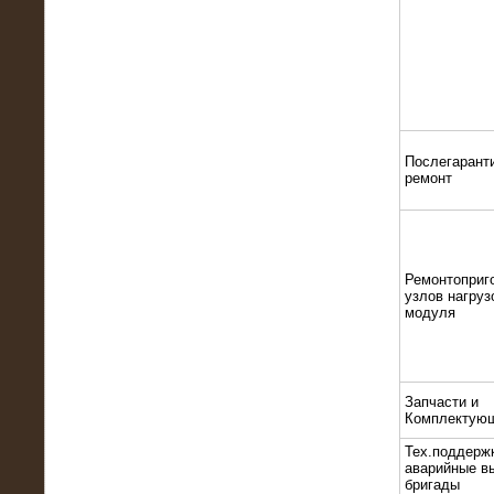
22.01.2016
Высоковольтный нагрузочный
модуль 10 МВт с напряжением 6-10
кВ
Послегарант
ремонт
Ремонтоприг
узлов нагруз
модуля
15.10.2015
Высоковольтный нагрузочный
комплекс 60 МВт (6-10 кВ)
Запчасти и
Комплектую
Тех.поддерж
аварийные в
бригады