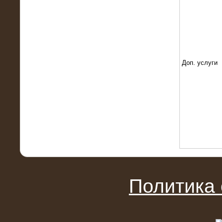
Поставка и монтаж нагрузочного
комплекса 18,5 МВт (6-10 кВ)
Доп. услуги
08.05.2015
Нагрузочный комплекс 18 МВт (6 кВ)
для газотурбинных генераторов
Политика