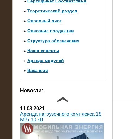
»
Сертификат Соответствия
»
Теоретический раздел
10.10.2014
»
Опросный лист
Нагрузочный комплекс 20 МВт в 2
яруса (напряжение 6-10 кВ)
»
Описание продукции
»
Структура обозначения
»
Наши клиенты
»
Аренда модулей
»
Вакансии
Фото галерея
Новости:
11.03.2021
Аренда нагрузочного комплекса 18
МВт 10 кВ