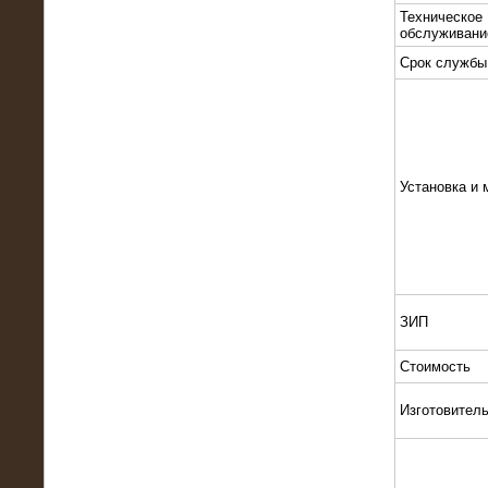
Техническое
обслуживани
Срок службы
10.10.2015
Высоковольтные нагрузочные
Установка и 
модули 3 МВт и 6 МВт для нефтяной
компании
ЗИП
Стоимость
Изготовител
06.10.2015