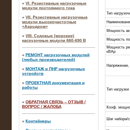
»
VI. Резистивные нагрузочные
модули постоянного тока
Тип нагрузоч
»
VII. Резистивные нагрузочные
модули высокочастотные
Наименовани
«Аэродром»
Мощность ак
»
VIII. Судовые (морские)
Мощность по
нагрузочные модули 660-690 В
Мощность ре
кВАр
»
РЕМОНТ нагрузочных модулей
(любых производителей)
Напряжение,
»
МОНТАЖ и ПНР нагрузочных
устройств
»
ПРОЕКТНАЯ документация и
работы
Тип нагрузки
»
ОБРАТНАЯ СВЯЗЬ – ОТЗЫВ /
ВОПРОС / ЖАЛОБА
Коэф. мощно
10.04.2015
Аренда нагрузочного модуля 4 МВт,
Шаг набора/
10 кВ
»
Контейнеры