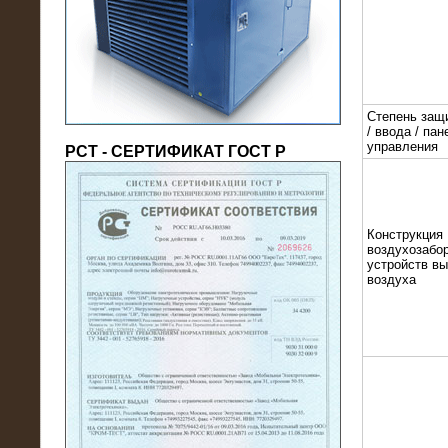
(напряжение 6/10 кВ)
Степень защ
/ ввода / пан
управления
РСТ - СЕРТИФИКАТ ГОСТ Р
Конструкция
21.08.2016
воздухозабор
На производственное предприятие
устройств в
воздуха
поставлены в аренду нагрузочные
модули 20 МВт (0,4 кВ)