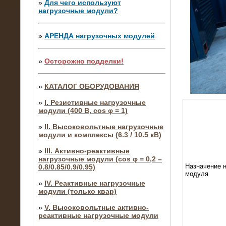
»
Для чего используют
нагрузочные модули?
»
АРЕНДА нагрузочных модулей
»
Осторожно подделки!
»
КАТАЛОГ ОБОРУДОВАНИЯ
»
I. Резистивные нагрузочные
модули (400 В, cos φ = 1)
»
II. Высоковольтные нагрузочные
модули и комплексы (6.3 / 10.5 кВ)
»
III. Активно-реактивные
нагрузочные модули (cos φ = 0,2 –
Назначение н
0.8/0.85/0.9/0.95)
модуля
»
IV. Реактивные нагрузочные
модули (только квар)
»
V. Высоковольтные активно-
реактивные нагрузочные модули