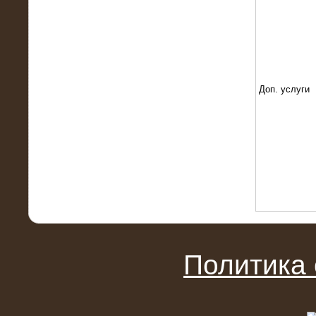
Поставка и монтаж нагрузочного
комплекса 18,5 МВт (6-10 кВ)
Доп. услуги
08.05.2015
Нагрузочный комплекс 18 МВт (6 кВ)
для газотурбинных генераторов
Политика