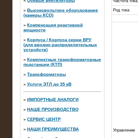
»
Осевые вентиляторы
Частота тока
»
Высоковольтное оборудование
Род тока
(камеры КСО)
»
Компенсация реактивной
мощности
»
Корпуса / Корпуса серии ВРУ
(для вводно-распределительных
устройств)
»
Комплектные трансформаторные
подстанции (КТП)
28.02.2015
Нагрузочные модули 700 кВт (4
»
Трансформаторы
штуки)
»
Услуги ЭТЛ до 35 кВ
»
ИМПОРТНЫЕ АНАЛОГИ
»
НАШЕ ПРОИЗВОДСТВО
»
СЕРВИС ЦЕНТР
»
НАШИ ПРЕИМУЩЕСТВА
Управление