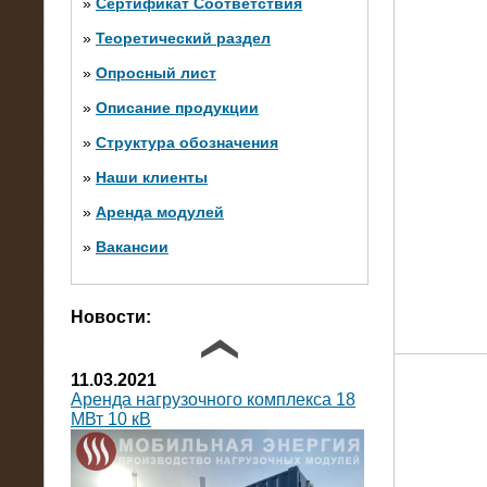
»
Сертификат Соответствия
»
Теоретический раздел
10.10.2014
»
Опросный лист
Нагрузочный комплекс 20 МВт в 2
яруса (напряжение 6-10 кВ)
»
Описание продукции
»
Структура обозначения
»
Наши клиенты
»
Аренда модулей
»
Вакансии
Фото галерея
Новости:
11.03.2021
Аренда нагрузочного комплекса 18
МВт 10 кВ