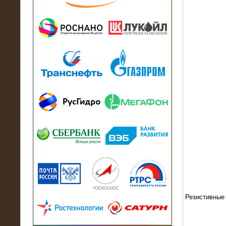
13.07.2018
Активно-реактивный нагрузочный
модуль в контейнере 2700 кВА на
Балтийский завод
22.06.2017
Активно-реактивные нагрузочные
модули 15 МВт (21,5 МВА) На Кубок
конфедераций
Резистивные