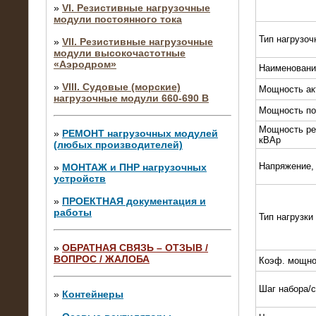
»
VI. Резистивные нагрузочные
модули постоянного тока
Тип нагрузоч
»
VII. Резистивные нагрузочные
модули высокочастотные
«Аэродром»
Наименовани
»
VIII. Судовые (морские)
Мощность ак
нагрузочные модули 660-690 В
Мощность по
Мощность ре
»
РЕМОНТ нагрузочных модулей
кВАр
(любых производителей)
Напряжение,
»
МОНТАЖ и ПНР нагрузочных
устройств
»
ПРОЕКТНАЯ документация и
работы
Тип нагрузки
»
ОБРАТНАЯ СВЯЗЬ – ОТЗЫВ /
ВОПРОС / ЖАЛОБА
Коэф. мощно
10.04.2015
Аренда нагрузочного модуля 4 МВт,
Шаг набора/
10 кВ
»
Контейнеры