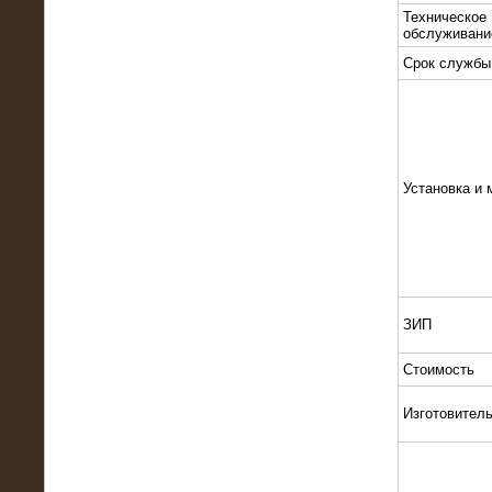
Техническое
обслуживани
Срок службы
10.10.2015
Высоковольтные нагрузочные
Установка и 
модули 3 МВт и 6 МВт для нефтяной
компании
ЗИП
Стоимость
Изготовител
06.10.2015