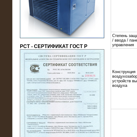
(напряжение 6/10 кВ)
Степень защ
/ ввода / пан
управления
РСТ - СЕРТИФИКАТ ГОСТ Р
Конструкция
21.08.2016
воздухозабор
На производственное предприятие
устройств в
воздуха
поставлены в аренду нагрузочные
модули 20 МВт (0,4 кВ)