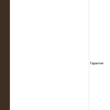
13.02.2016
Нагрузочный комплекс 8 МВт (10
МВА)
Гарантия