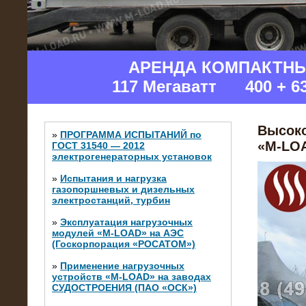
АРЕНДА КОМПАКТН
117 Мегаватт 400 + 6
Высоко
»
ПРОГРАММА ИСПЫТАНИЙ по
«M-LOA
ГОСТ 31540 — 2012
электрогенераторных установок
»
Испытания и нагрузка
газопоршневых и дизельных
электростанций, турбин
»
Эксплуатация нагрузочных
модулей «M-LOAD» на АЭС
(Госкорпорация «РОСАТОМ»)
»
Применение нагрузочных
устройств «M-LOAD» на заводах
СУДОСТРОЕНИЯ (ПАО «ОСК»)