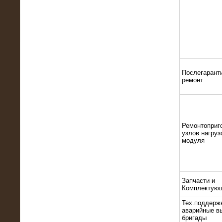
22.01.2016
Высоковольтный нагрузочный
модуль 10 МВт с напряжением 6-10
кВ
Послегарант
ремонт
Ремонтоприг
узлов нагруз
модуля
15.10.2015
Высоковольтный нагрузочный
комплекс 60 МВт (6-10 кВ)
Запчасти и
Комплектую
Тех.поддерж
аварийные в
бригады