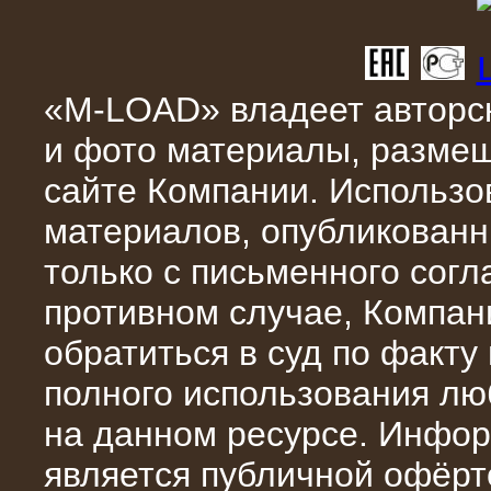
«M-LOAD» владеет авторск
10.04.2015
и фото материалы, разме
Аренда нагрузочного модуля 4 МВт,
10 кВ
сайте Компании. Использо
материалов, опубликованн
только с письменного сог
противном случае, Компан
обратиться в суд по факту
полного использования л
на данном ресурсе. Инфор
28.02.2015
является публичной офёрт
Нагрузочные модули 700 кВт (4
штуки)