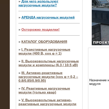
»
Для чего используют
нагрузочные модули?
»
АРЕНДА нагрузочных модулей
»
Осторожно подделки!
»
КАТАЛОГ ОБОРУДОВАНИЯ
»
I. Резистивные нагрузочные
модули (400 В, cos φ = 1)
»
II. Высоковольтные нагрузочные
модули и комплексы (6.3 / 10.5 кВ)
»
III. Активно-реактивные
нагрузочные модули (cos φ = 0,2 –
Назначение н
0.8/0.85/0.9/0.95)
модуля
»
IV. Реактивные нагрузочные
модули (только квар)
»
V. Высоковольтные активно-
реактивные нагрузочные модули