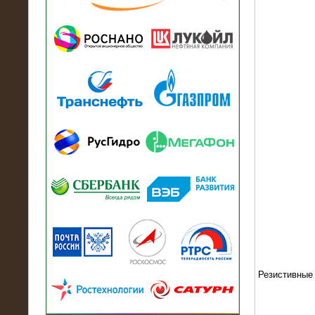
13.07.2018
Активно-реактивный нагрузочный
модуль в контейнере 2700 кВА на
Балтийский завод
22.06.2017
Активно-реактивные нагрузочные
модули 15 МВт (21,5 МВА) На Кубок
конфедераций
Резистивные