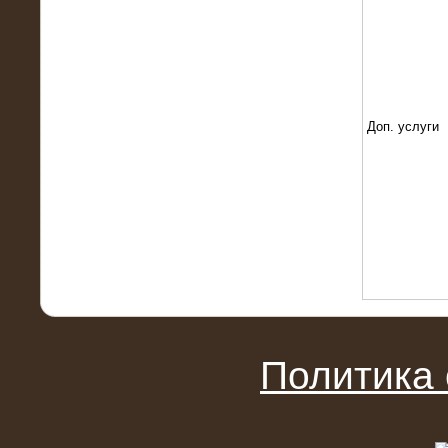
Поставка и монтаж нагрузочного
комплекса 18,5 МВт (6-10 кВ)
Доп. услуги
08.05.2015
Нагрузочный комплекс 18 МВт (6 кВ)
для газотурбинных генераторов
Политика