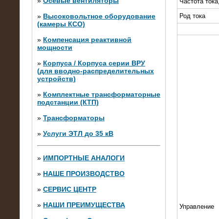
»
Осевые вентиляторы
Частота тока
»
Высоковольтное оборудование
Род тока
(камеры КСО)
»
Компенсация реактивной
мощности
»
Корпуса / Корпуса серии ВРУ
(для вводно-распределительных
устройств)
»
Комплектные трансформаторные
подстанции (КТП)
28.02.2015
Нагрузочные модули 700 кВт (4
»
Трансформаторы
штуки)
»
Услуги ЭТЛ до 35 кВ
»
ИМПОРТНЫЕ АНАЛОГИ
»
НАШЕ ПРОИЗВОДСТВО
»
СЕРВИС ЦЕНТР
»
НАШИ ПРЕИМУЩЕСТВА
Управление