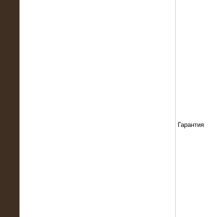
13.02.2016
Нагрузочный комплекс 8 МВт (10
МВА)
Гарантия