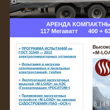
АРЕНДА КОМПАКТН
117 Мегаватт 400 + 6
Высоко
»
ПРОГРАММА ИСПЫТАНИЙ по
«M-LOA
ГОСТ 31540 — 2012
электрогенераторных установок
»
Испытания и нагрузка
газопоршневых и дизельных
электростанций, турбин
»
Эксплуатация нагрузочных
модулей «M-LOAD» на АЭС
(Госкорпорация «РОСАТОМ»)
»
Применение нагрузочных
устройств «M-LOAD» на заводах
СУДОСТРОЕНИЯ (ПАО «ОСК»)