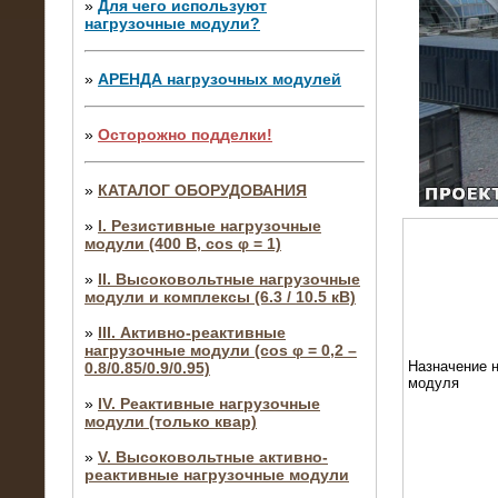
»
Для чего используют
нагрузочные модули?
»
АРЕНДА нагрузочных модулей
»
Осторожно подделки!
»
КАТАЛОГ ОБОРУДОВАНИЯ
»
I. Резистивные нагрузочные
модули (400 В, cos φ = 1)
»
II. Высоковольтные нагрузочные
модули и комплексы (6.3 / 10.5 кВ)
»
III. Активно-реактивные
нагрузочные модули (cos φ = 0,2 –
Назначение н
0.8/0.85/0.9/0.95)
модуля
»
IV. Реактивные нагрузочные
модули (только квар)
»
V. Высоковольтные активно-
реактивные нагрузочные модули