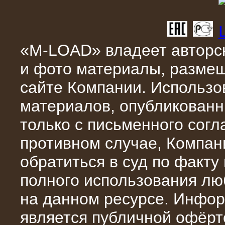
«M-LOAD» владеет авторск
10.04.2015
и фото материалы, разме
Аренда нагрузочного модуля 4 МВт,
10 кВ
сайте Компании. Использо
материалов, опубликованн
только с письменного сог
противном случае, Компан
обратиться в суд по факту
полного использования л
на данном ресурсе. Инфор
28.02.2015
является публичной офёрт
Нагрузочные модули 700 кВт (4
штуки)