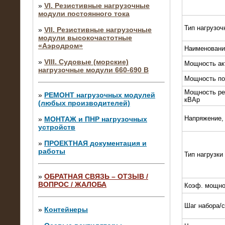
»
VI. Резистивные нагрузочные
модули постоянного тока
Тип нагрузоч
»
VII. Резистивные нагрузочные
модули высокочастотные
«Аэродром»
Наименовани
»
VIII. Судовые (морские)
Мощность ак
нагрузочные модули 660-690 В
Мощность по
Мощность ре
»
РЕМОНТ нагрузочных модулей
кВАр
(любых производителей)
Напряжение,
»
МОНТАЖ и ПНР нагрузочных
устройств
»
ПРОЕКТНАЯ документация и
работы
Тип нагрузки
»
ОБРАТНАЯ СВЯЗЬ – ОТЗЫВ /
ВОПРОС / ЖАЛОБА
Коэф. мощно
10.04.2015
Аренда нагрузочного модуля 4 МВт,
Шаг набора/
10 кВ
»
Контейнеры