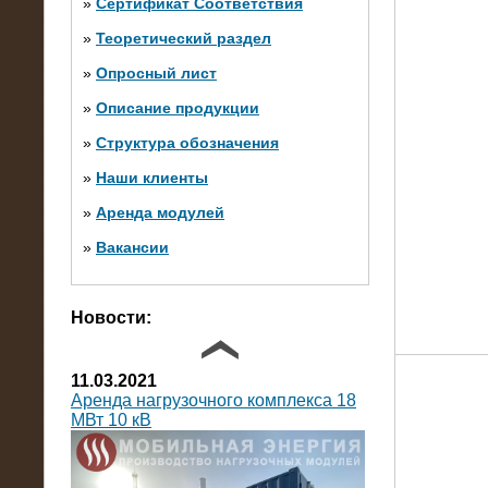
»
Сертификат Соответствия
»
Теоретический раздел
10.10.2014
»
Опросный лист
Нагрузочный комплекс 20 МВт в 2
яруса (напряжение 6-10 кВ)
»
Описание продукции
»
Структура обозначения
»
Наши клиенты
»
Аренда модулей
»
Вакансии
Фото галерея
Новости:
11.03.2021
Аренда нагрузочного комплекса 18
МВт 10 кВ