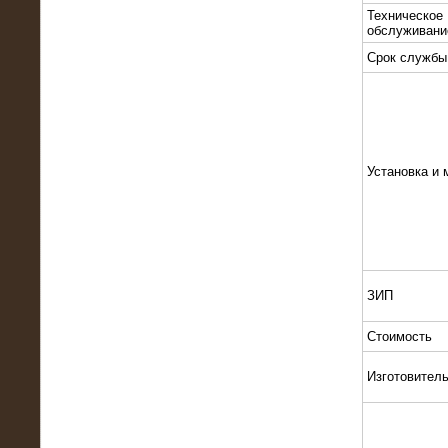
Техническое
обслуживани
Срок службы
10.10.2015
Высоковольтные нагрузочные
Установка и 
модули 3 МВт и 6 МВт для нефтяной
компании
ЗИП
Стоимость
Изготовител
06.10.2015