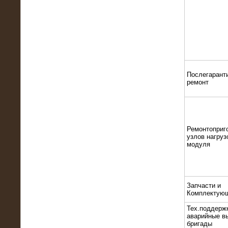
22.01.2016
Высоковольтный нагрузочный
модуль 10 МВт с напряжением 6-10
кВ
Послегарант
ремонт
Ремонтоприг
узлов нагруз
модуля
15.10.2015
Высоковольтный нагрузочный
комплекс 60 МВт (6-10 кВ)
Запчасти и
Комплектую
Тех.поддерж
аварийные в
бригады