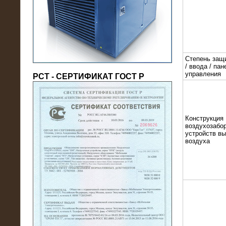
(напряжение 6/10 кВ)
Степень защ
/ ввода / пан
управления
РСТ - СЕРТИФИКАТ ГОСТ Р
Конструкция
21.08.2016
воздухозабор
На производственное предприятие
устройств в
воздуха
поставлены в аренду нагрузочные
модули 20 МВт (0,4 кВ)