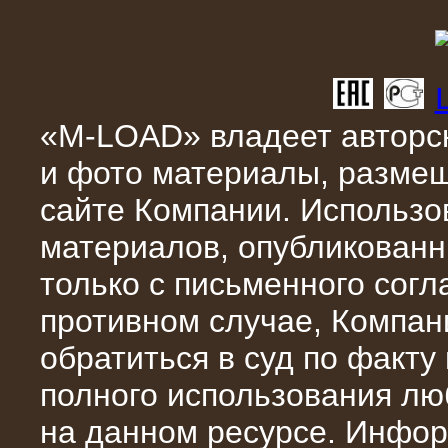
10.04.2015
«M-LOAD» владеет авторск
Аренда нагрузочного модуля 4 МВт,
10 кВ
и фото материалы, разме
сайте Компании. Использо
материалов, опубликованн
только с письменного сог
противном случае, Компан
обратиться в суд по факту
полного использования л
28.02.2015
на данном ресурсе. Инфор
Нагрузочные модули 700 кВт (4
штуки)