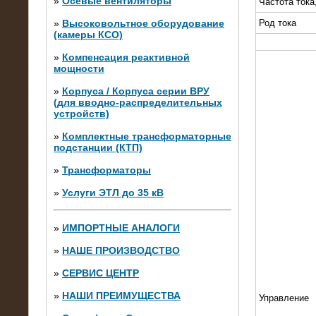
»
Осевые вентиляторы
Частота тока
»
Высоковольтное оборудование
Род тока
(камеры КСО)
»
Компенсация реактивной
мощности
»
Корпуса / Корпуса серии ВРУ
(для вводно-распределительных
устройств)
»
Комплектные трансформаторные
подстанции (КТП)
28.02.2015
Нагрузочные модули 700 кВт (4
»
Трансформаторы
штуки)
»
Услуги ЭТЛ до 35 кВ
»
ИМПОРТНЫЕ АНАЛОГИ
»
НАШЕ ПРОИЗВОДСТВО
»
СЕРВИС ЦЕНТР
»
НАШИ ПРЕИМУЩЕСТВА
Управление