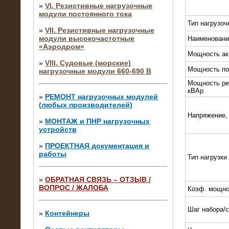
»
VI. Резистивные нагрузочные
модули постоянного тока
Тип нагрузоч
»
VII. Резистивные нагрузочные
модули высокочастотные
Наименовани
«Аэродром»
Мощность ак
»
VIII. Судовые (морские)
Мощность по
нагрузочные модули 660-690 В
Мощность ре
кВАр
»
РЕМОНТ нагрузочных модулей
(любых производителей)
Напряжение,
»
МОНТАЖ и ПНР нагрузочных
устройств
»
ПРОЕКТНАЯ документация и
работы
Тип нагрузки
»
ОБРАТНАЯ СВЯЗЬ – ОТЗЫВ /
ВОПРОС / ЖАЛОБА
Коэф. мощно
10.04.2015
Аренда нагрузочного модуля 4 МВт,
Шаг набора/
10 кВ
»
Контейнеры