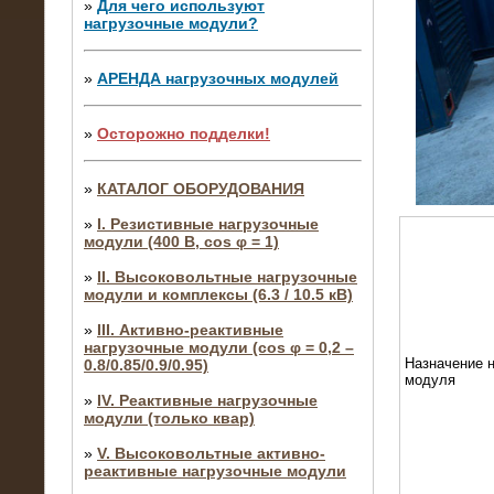
»
Для чего используют
нагрузочные модули?
»
АРЕНДА нагрузочных модулей
»
Осторожно подделки!
»
КАТАЛОГ ОБОРУДОВАНИЯ
»
I. Резистивные нагрузочные
модули (400 В, cos φ = 1)
»
II. Высоковольтные нагрузочные
модули и комплексы (6.3 / 10.5 кВ)
»
III. Активно-реактивные
нагрузочные модули (cos φ = 0,2 –
Назначение н
0.8/0.85/0.9/0.95)
модуля
»
IV. Реактивные нагрузочные
модули (только квар)
»
V. Высоковольтные активно-
реактивные нагрузочные модули