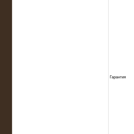
13.02.2016
Нагрузочный комплекс 8 МВт (10
МВА)
Гарантия