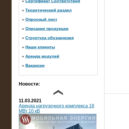
»
Сертификат Соответствия
»
Теоретический раздел
10.10.2014
»
Опросный лист
Нагрузочный комплекс 20 МВт в 2
яруса (напряжение 6-10 кВ)
»
Описание продукции
»
Структура обозначения
»
Наши клиенты
»
Аренда модулей
»
Вакансии
Фото галерея
Новости:
11.03.2021
Аренда нагрузочного комплекса 18
МВт 10 кВ