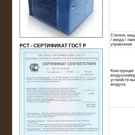
(напряжение 6/10 кВ)
Степень защ
/ ввода / пан
управления
РСТ - СЕРТИФИКАТ ГОСТ Р
Конструкция
21.08.2016
воздухозабор
На производственное предприятие
устройств в
воздуха
поставлены в аренду нагрузочные
модули 20 МВт (0,4 кВ)