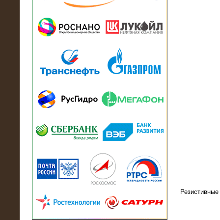
13.07.2018
Активно-реактивный нагрузочный
модуль в контейнере 2700 кВА на
Балтийский завод
22.06.2017
Активно-реактивные нагрузочные
модули 15 МВт (21,5 МВА) На Кубок
конфедераций
Резистивные