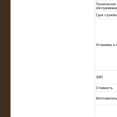
Техническое
обслуживани
Срок службы
10.10.2015
Высоковольтные нагрузочные
Установка и 
модули 3 МВт и 6 МВт для нефтяной
компании
ЗИП
Стоимость
Изготовител
06.10.2015