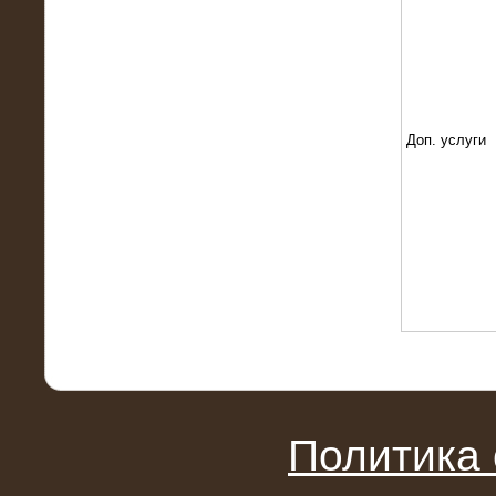
Поставка и монтаж нагрузочного
комплекса 18,5 МВт (6-10 кВ)
Доп. услуги
08.05.2015
Нагрузочный комплекс 18 МВт (6 кВ)
для газотурбинных генераторов
Политика