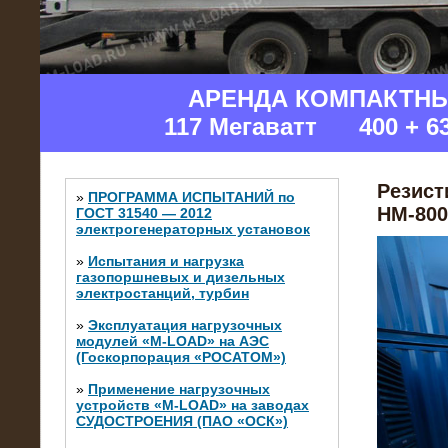
АРЕНДА КОМПАКТН
117 Мегаватт 400 + 6
Резист
»
ПРОГРАММА ИСПЫТАНИЙ по
НМ-800
ГОСТ 31540 — 2012
электрогенераторных установок
»
Испытания и нагрузка
газопоршневых и дизельных
электростанций, турбин
»
Эксплуатация нагрузочных
модулей «M-LOAD» на АЭС
(Госкорпорация «РОСАТОМ»)
»
Применение нагрузочных
устройств «M-LOAD» на заводах
СУДОСТРОЕНИЯ (ПАО «ОСК»)