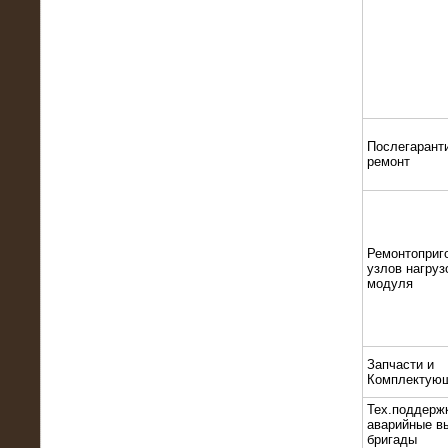
22.01.2016
Высоковольтный нагрузочный
модуль 10 МВт с напряжением 6-10
кВ
Послегарант
ремонт
Ремонтоприг
узлов нагруз
модуля
15.10.2015
Высоковольтный нагрузочный
комплекс 60 МВт (6-10 кВ)
Запчасти и
Комплектую
Тех.поддерж
аварийные в
бригады