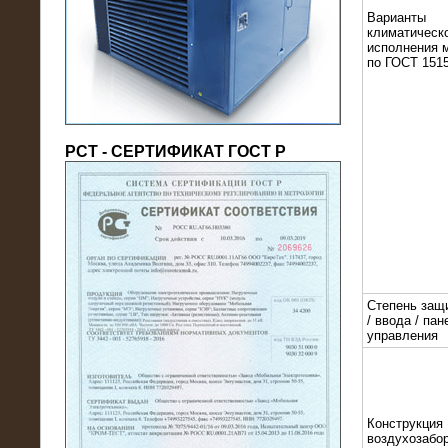
(напряжение 6/10 кВ)
Варианты
климатическ
исполнения 
по ГОСТ 1515
РСТ - СЕРТИФИКАТ ГОСТ Р
21.08.2016
На производственное предприятие
поставлены в аренду нагрузочные
модули 20 МВт (0,4 кВ)
Степень защ
/ ввода / пан
управления
Конструкция
воздухозабор