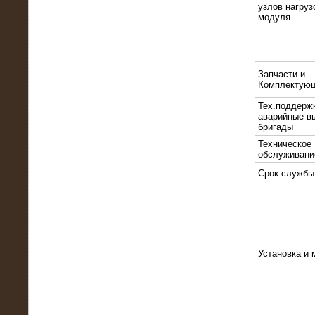
узлов нагруз
модуля
Запчасти и
Комплектую
10.10.2015
Тех.поддерж
Высоковольтные нагрузочные
аварийные в
модули 3 МВт и 6 МВт для нефтяной
бригады
компании
Техническое
обслуживани
Срок службы
Установка и 
06.10.2015