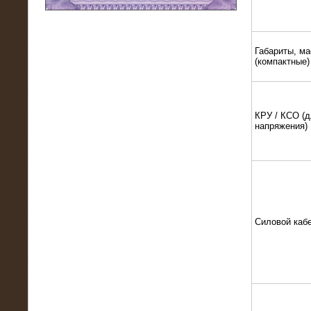
11.03.2016
Нагрузочный модуль НМ-100-К2 для
DATA-центра
Габариты, ма
(компактные)
КРУ / КСО (д
напряжения)
Силовой каб
02.03.2016
Нагрузочное устройство 400 кВт
(500 кВА) для сети АЗС