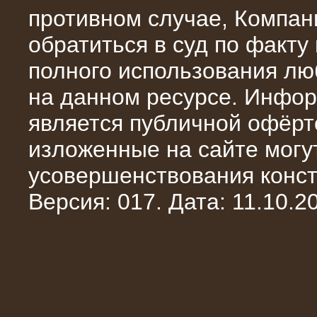
противном случае, Компан
обратиться в суд по факту
полного использования л
на данном ресурсе. Инфор
является публичной офёрт
изложенные на сайте могут
усовершенствования конст
10.10.2014
Нагрузочный комплекс 20 МВт в 2
Версия: 017. Дата: 11.10.20
яруса (напряжение 6-10 кВ)