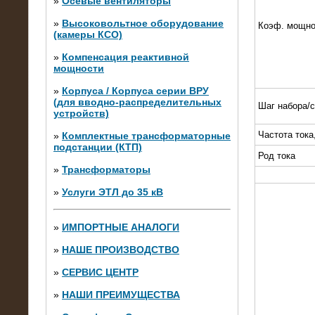
»
Осевые вентиляторы
»
Высоковольтное оборудование
Коэф. мощно
(камеры КСО)
»
Компенсация реактивной
мощности
»
Корпуса / Корпуса серии ВРУ
(для вводно-распределительных
Шаг набора/
устройств)
Частота тока
»
Комплектные трансформаторные
подстанции (КТП)
28.02.2015
Род тока
Нагрузочные модули 700 кВт (4
»
Трансформаторы
штуки)
»
Услуги ЭТЛ до 35 кВ
»
ИМПОРТНЫЕ АНАЛОГИ
»
НАШЕ ПРОИЗВОДСТВО
»
СЕРВИС ЦЕНТР
»
НАШИ ПРЕИМУЩЕСТВА