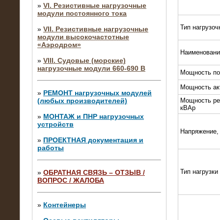
»
VI. Резистивные нагрузочные
модули постоянного тока
Тип нагрузоч
»
VII. Резистивные нагрузочные
модули высокочастотные
«Аэродром»
Наименовани
»
VIII. Судовые (морские)
нагрузочные модули 660-690 В
Мощность по
Мощность ак
»
РЕМОНТ нагрузочных модулей
(любых производителей)
Мощность ре
кВАр
»
МОНТАЖ и ПНР нагрузочных
устройств
Напряжение,
»
ПРОЕКТНАЯ документация и
работы
Тип нагрузки
»
ОБРАТНАЯ СВЯЗЬ – ОТЗЫВ /
ВОПРОС / ЖАЛОБА
10.04.2015
Аренда нагрузочного модуля 4 МВт,
10 кВ
»
Контейнеры