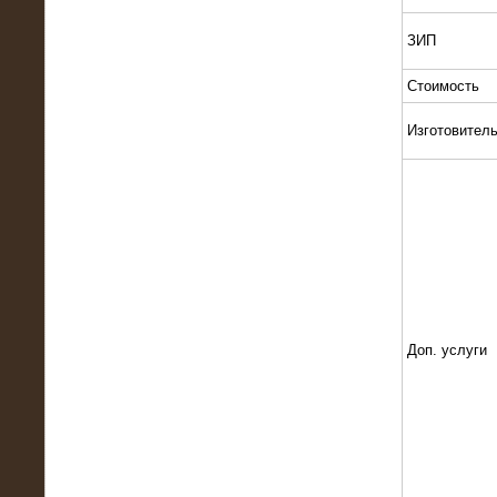
Поставка и монтаж нагрузочного
комплекса 18,5 МВт (6-10 кВ)
ЗИП
Стоимость
Изготовител
08.05.2015
Нагрузочный комплекс 18 МВт (6 кВ)
для газотурбинных генераторов
Доп. услуги