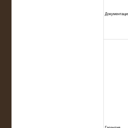
Документаци
13.02.2016
Нагрузочный комплекс 8 МВт (10
МВА)
Гарантия