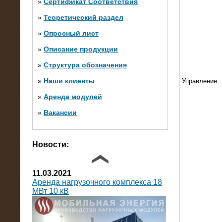
»
Сертификат Соответствия
»
Теоретический раздел
10.10.2014
»
Опросный лист
Нагрузочный комплекс 20 МВт в 2
яруса (напряжение 6-10 кВ)
»
Описание продукции
»
Структура обозначения
»
Наши клиенты
Управление
»
Аренда модулей
»
Вакансии
Фото галерея
Новости:
11.03.2021
Аренда нагрузочного комплекса 18
МВт 10 кВ