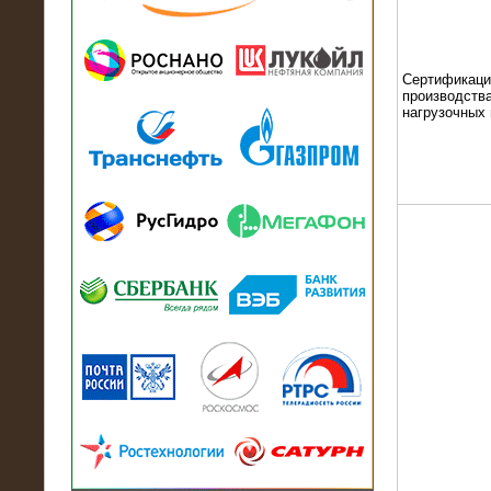
13.07.2018
Активно-реактивный нагрузочный
модуль в контейнере 2700 кВА на
Балтийский завод
Сертификаци
производства
нагрузочных
22.06.2017
Активно-реактивные нагрузочные
модули 15 МВт (21,5 МВА) На Кубок
конфедераций