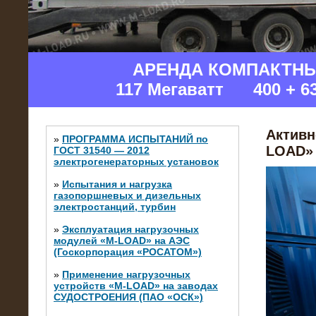
АРЕНДА КОМПАКТН
117 Мегаватт 400 + 6
Активн
»
ПРОГРАММА ИСПЫТАНИЙ по
LOAD» 
ГОСТ 31540 — 2012
электрогенераторных установок
»
Испытания и нагрузка
газопоршневых и дизельных
электростанций, турбин
»
Эксплуатация нагрузочных
модулей «M-LOAD» на АЭС
(Госкорпорация «РОСАТОМ»)
»
Применение нагрузочных
устройств «M-LOAD» на заводах
СУДОСТРОЕНИЯ (ПАО «ОСК»)