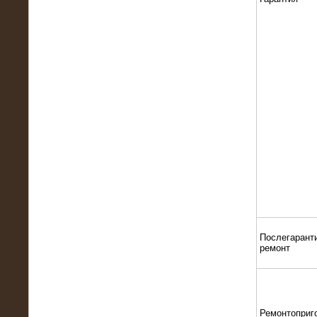
22.01.2016
Высоковольтный нагрузочный
модуль 10 МВт с напряжением 6-10
кВ
15.10.2015
Высоковольтный нагрузочный
комплекс 60 МВт (6-10 кВ)
Послегарант
ремонт
Ремонтоприг