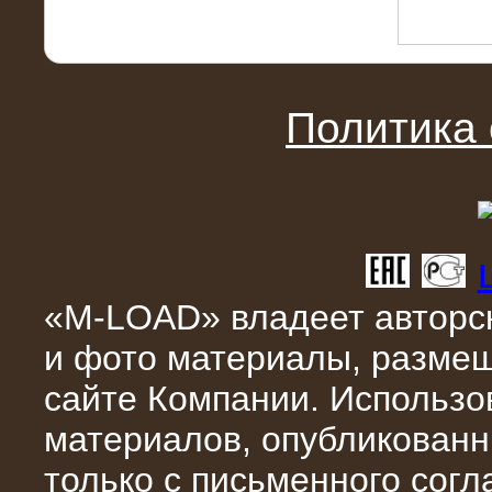
Политика
10.04.2015
Аренда нагрузочного модуля 4 МВт,
10 кВ
«M-LOAD» владеет авторск
и фото материалы, разме
сайте Компании. Использо
материалов, опубликованн
28.02.2015
Нагрузочные модули 700 кВт (4
только с письменного сог
штуки)