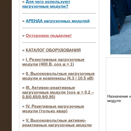
»
Для чего используют
нагрузочные модули?
»
АРЕНДА нагрузочных модулей
»
Осторожно подделки!
»
КАТАЛОГ ОБОРУДОВАНИЯ
»
I. Резистивные нагрузочные
модули (400 В, cos φ = 1)
»
II. Высоковольтные нагрузочные
модули и комплексы (6.3 / 10.5 кВ)
»
III. Активно-реактивные
нагрузочные модули (cos φ = 0,2 –
Назначение н
0.8/0.85/0.9/0.95)
модуля
»
IV. Реактивные нагрузочные
модули (только квар)
»
V. Высоковольтные активно-
реактивные нагрузочные модули