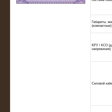
11.03.2016
Нагрузочный модуль НМ-100-К2 для
DATA-центра
Габариты, ма
(компактные)
КРУ / КСО (д
напряжения)
02.03.2016
Силовой каб
Нагрузочное устройство 400 кВт
(500 кВА) для сети АЗС