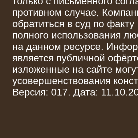
только с письменного сог
противном случае, Компан
обратиться в суд по факту
полного использования л
на данном ресурсе. Инфор
является публичной офёрт
изложенные на сайте могут
10.10.2014
усовершенствования конст
Нагрузочный комплекс 20 МВт в 2
яруса (напряжение 6-10 кВ)
Версия: 017. Дата: 11.10.20