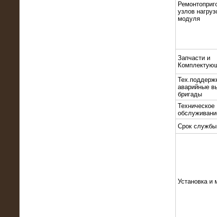
Ремонтоприг
узлов нагруз
модуля
Запчасти и
Комплектую
10.10.2015
Высоковольтные нагрузочные
Тех.поддерж
модули 3 МВт и 6 МВт для нефтяной
аварийные в
компании
бригады
Техническое
обслуживани
Срок службы
Установка и 
06.10.2015