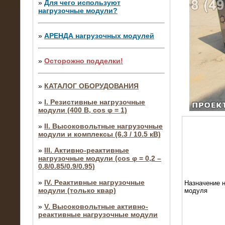
»
Для чего используют
нагрузочные модули?
»
АРЕНДА нагрузочных модулей
»
Осторожно подделки!
»
КАТАЛОГ ОБОРУДОВАНИЯ
»
I. Резистивные нагрузочные
модули (400 В, cos φ = 1)
»
II. Высоковольтные нагрузочные
модули и комплексы (6.3 / 10.5 кВ)
»
III. Активно-реактивные
нагрузочные модули (cos φ = 0,2 –
0.8/0.85/0.9/0.95)
»
IV. Реактивные нагрузочные
Назначение н
модули (только квар)
модуля
»
V. Высоковольтные активно-
реактивные нагрузочные модули