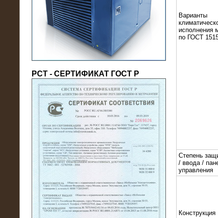
(напряжение 6/10 кВ)
Варианты
климатическ
исполнения 
по ГОСТ 1515
РСТ - СЕРТИФИКАТ ГОСТ Р
21.08.2016
На производственное предприятие
поставлены в аренду нагрузочные
модули 20 МВт (0,4 кВ)
Степень защ
/ ввода / пан
управления
Конструкция