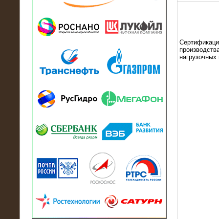
13.07.2018
Активно-реактивный нагрузочный
модуль в контейнере 2700 кВА на
Балтийский завод
Сертификаци
производства
нагрузочных
22.06.2017
Активно-реактивные нагрузочные
модули 15 МВт (21,5 МВА) На Кубок
конфедераций