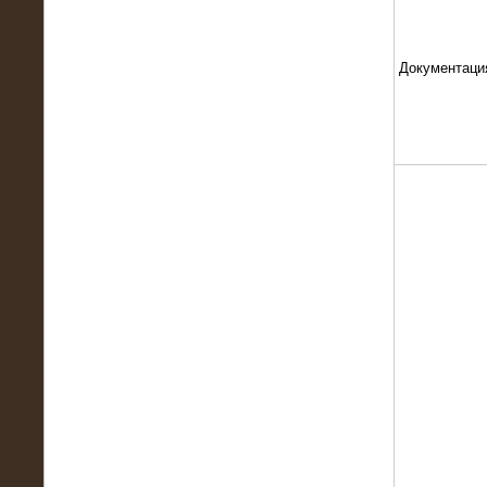
Документаци
13.02.2016
Нагрузочный комплекс 8 МВт (10
МВА)