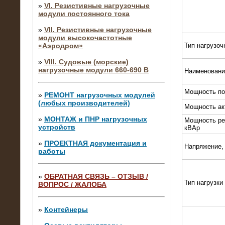
»
VI. Резистивные нагрузочные
модули постоянного тока
»
VII. Резистивные нагрузочные
модули высокочастотные
«Аэродром»
Тип нагрузоч
»
VIII. Судовые (морские)
нагрузочные модули 660-690 В
Наименовани
Мощность по
»
РЕМОНТ нагрузочных модулей
(любых производителей)
Мощность ак
»
МОНТАЖ и ПНР нагрузочных
Мощность ре
устройств
кВАр
»
ПРОЕКТНАЯ документация и
Напряжение,
работы
»
ОБРАТНАЯ СВЯЗЬ – ОТЗЫВ /
Тип нагрузки
ВОПРОС / ЖАЛОБА
10.04.2015
Аренда нагрузочного модуля 4 МВт,
10 кВ
»
Контейнеры