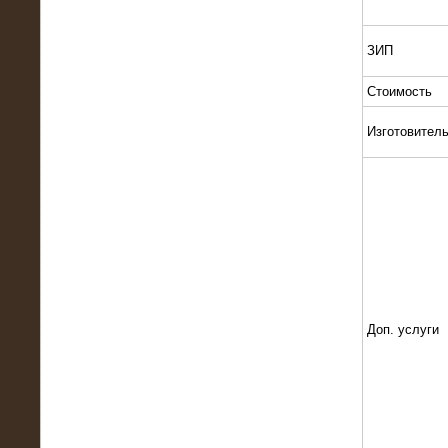
Поставка и монтаж нагрузочного
комплекса 18,5 МВт (6-10 кВ)
ЗИП
Стоимость
Изготовител
08.05.2015
Нагрузочный комплекс 18 МВт (6 кВ)
для газотурбинных генераторов
Доп. услуги