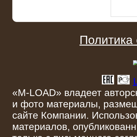
10.04.2015
Политика
Аренда нагрузочного модуля 4 МВт,
10 кВ
«M-LOAD» владеет авторск
и фото материалы, разме
сайте Компании. Использо
материалов, опубликованн
28.02.2015
Нагрузочные модули 700 кВт (4
штуки)