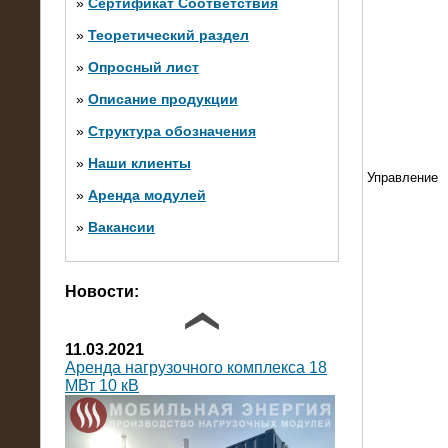
»
Сертификат Соответствия
»
Теоретический раздел
10.10.2014
»
Опросный лист
Нагрузочный комплекс 20 МВт в 2
яруса (напряжение 6-10 кВ)
»
Описание продукции
»
Структура обозначения
»
Наши клиенты
Управление
»
Аренда модулей
»
Вакансии
Фото галерея
Новости:
11.03.2021
Аренда нагрузочного комплекса 18
МВт 10 кВ