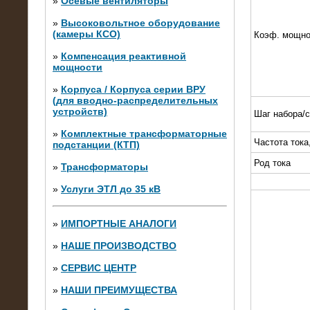
»
Осевые вентиляторы
»
Высоковольтное оборудование
(камеры КСО)
Коэф. мощно
»
Компенсация реактивной
мощности
»
Корпуса / Корпуса серии ВРУ
(для вводно-распределительных
устройств)
Шаг набора/
»
Комплектные трансформаторные
Частота тока
подстанции (КТП)
28.02.2015
Нагрузочные модули 700 кВт (4
Род тока
»
Трансформаторы
штуки)
»
Услуги ЭТЛ до 35 кВ
»
ИМПОРТНЫЕ АНАЛОГИ
»
НАШЕ ПРОИЗВОДСТВО
»
СЕРВИС ЦЕНТР
»
НАШИ ПРЕИМУЩЕСТВА