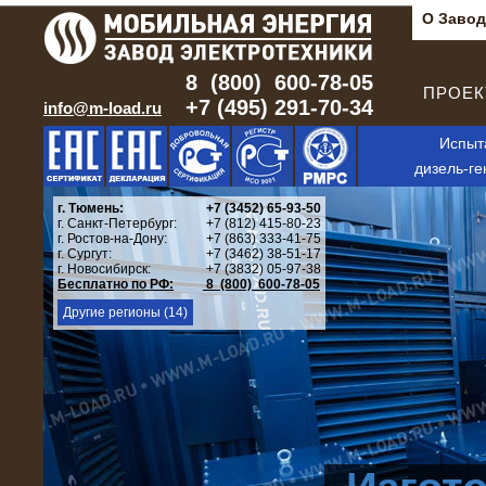
О Завод
8 (800) 600-78-05
ПРОЕКТ
+7 (495) 291-70-34
info@m-load.ru
Испыт
дизель-ге
г. Тюмень:
+7 (3452) 65-93-50
г. Санкт-Петербург:
+7 (812) 415-80-23
г. Ростов-на-Дону:
+7 (863) 333-41-75
г. Сургут:
+7 (3462) 38-51-17
г. Новосибирск:
+7 (3832) 05-97-38
Бесплатно по РФ:
8 (800) 600-78-05
Другие регионы (14)