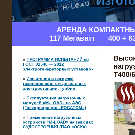
Изгот
АРЕНДА КОМПАКТН
117 Мегаватт 400 + 6
Высок
»
ПРОГРАММА ИСПЫТАНИЙ по
ГОСТ 31540 — 2012
нагру
электрогенераторных установок
Т400/6
»
Испытания и нагрузка
газопоршневых и дизельных
электростанций, турбин
»
Эксплуатация нагрузочных
модулей «M-LOAD» на АЭС
(Госкорпорация «РОСАТОМ»)
»
Применение нагрузочных
устройств «M-LOAD» на заводах
СУДОСТРОЕНИЯ (ПАО «ОСК»)