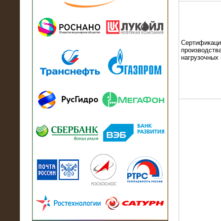
13.07.2018
Активно-реактивный нагрузочный
модуль в контейнере 2700 кВА на
Балтийский завод
Сертификаци
производства
нагрузочных
22.06.2017
Активно-реактивные нагрузочные
модули 15 МВт (21,5 МВА) На Кубок
конфедераций