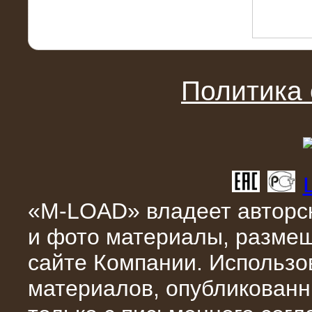
10.04.2015
Политика
Аренда нагрузочного модуля 4 МВт,
10 кВ
«M-LOAD» владеет авторск
и фото материалы, разме
сайте Компании. Использо
материалов, опубликованн
28.02.2015
Нагрузочные модули 700 кВт (4
штуки)