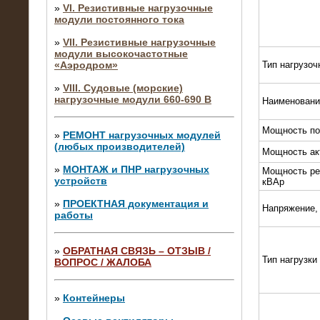
»
VI. Резистивные нагрузочные
модули постоянного тока
»
VII. Резистивные нагрузочные
модули высокочастотные
«Аэродром»
Тип нагрузоч
»
VIII. Судовые (морские)
нагрузочные модули 660-690 В
Наименовани
Мощность по
»
РЕМОНТ нагрузочных модулей
(любых производителей)
Мощность ак
»
МОНТАЖ и ПНР нагрузочных
Мощность ре
устройств
кВАр
»
ПРОЕКТНАЯ документация и
Напряжение,
работы
»
ОБРАТНАЯ СВЯЗЬ – ОТЗЫВ /
Тип нагрузки
ВОПРОС / ЖАЛОБА
10.04.2015
Аренда нагрузочного модуля 4 МВт,
10 кВ
»
Контейнеры