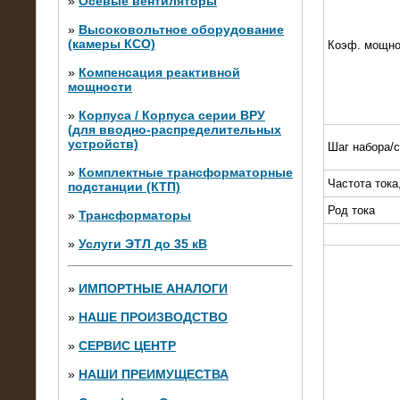
»
Осевые вентиляторы
»
Высоковольтное оборудование
(камеры КСО)
Коэф. мощно
»
Компенсация реактивной
мощности
»
Корпуса / Корпуса серии ВРУ
(для вводно-распределительных
устройств)
Шаг набора/
»
Комплектные трансформаторные
Частота тока
подстанции (КТП)
28.02.2015
Нагрузочные модули 700 кВт (4
Род тока
»
Трансформаторы
штуки)
»
Услуги ЭТЛ до 35 кВ
»
ИМПОРТНЫЕ АНАЛОГИ
»
НАШЕ ПРОИЗВОДСТВО
»
СЕРВИС ЦЕНТР
»
НАШИ ПРЕИМУЩЕСТВА