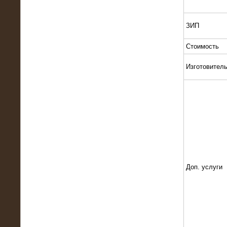
Поставка и монтаж нагрузочного
комплекса 18,5 МВт (6-10 кВ)
ЗИП
Стоимость
Изготовител
08.05.2015
Нагрузочный комплекс 18 МВт (6 кВ)
для газотурбинных генераторов
Доп. услуги