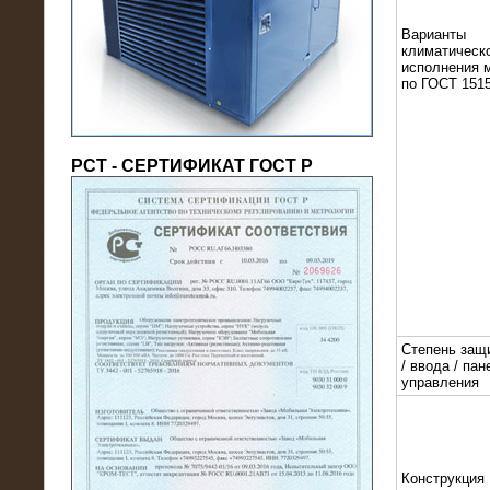
(напряжение 6/10 кВ)
Варианты
климатическ
исполнения 
по ГОСТ 1515
РСТ - СЕРТИФИКАТ ГОСТ Р
21.08.2016
На производственное предприятие
поставлены в аренду нагрузочные
модули 20 МВт (0,4 кВ)
Степень защ
/ ввода / пан
управления
Конструкция