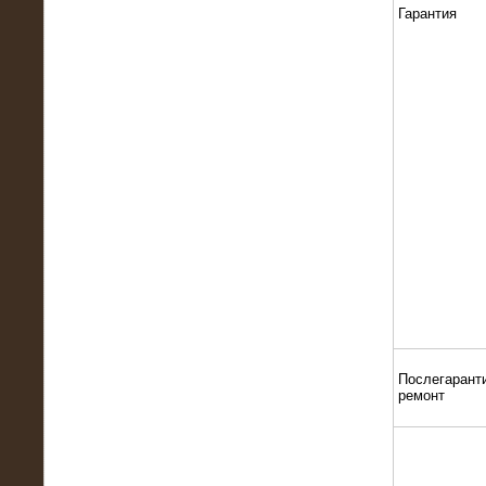
22.01.2016
Гарантия
Высоковольтный нагрузочный
модуль 10 МВт с напряжением 6-10
кВ
15.10.2015
Высоковольтный нагрузочный
комплекс 60 МВт (6-10 кВ)
Послегарант
ремонт