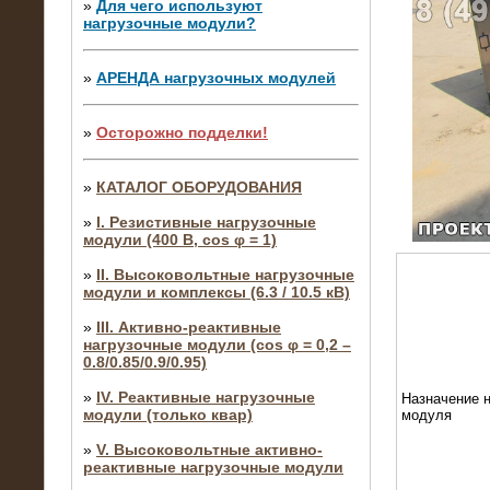
»
Для чего используют
нагрузочные модули?
»
АРЕНДА нагрузочных модулей
»
Осторожно подделки!
»
КАТАЛОГ ОБОРУДОВАНИЯ
»
I. Резистивные нагрузочные
модули (400 В, cos φ = 1)
»
II. Высоковольтные нагрузочные
модули и комплексы (6.3 / 10.5 кВ)
»
III. Активно-реактивные
нагрузочные модули (cos φ = 0,2 –
0.8/0.85/0.9/0.95)
»
IV. Реактивные нагрузочные
Назначение н
модули (только квар)
модуля
»
V. Высоковольтные активно-
реактивные нагрузочные модули