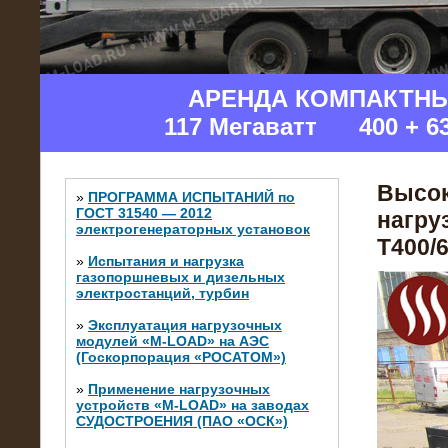
АРЕНДА КОМПАКТН
117 Мегаватт 400 + 6
Высок
»
ПРОГРАММА ИСПЫТАНИЙ по
ГОСТ 31540 — 2012
нагру
электрогенераторных установок
Т400/6
»
Испытания и нагрузка
газопоршневых и дизельных
электростанций, турбин
»
Эксплуатация нагрузочных
модулей «M-LOAD» на АЭС
(Госкорпорация «РОСАТОМ»)
»
Применение нагрузочных
устройств «M-LOAD» на заводах
СУДОСТРОЕНИЯ (ПАО «ОСК»)