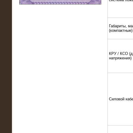
11.03.2016
Нагрузочный модуль НМ-100-К2 для
DATA-центра
Габариты, ма
(компактные)
КРУ / КСО (д
напряжения)
02.03.2016
Силовой каб
Нагрузочное устройство 400 кВт
(500 кВА) для сети АЗС