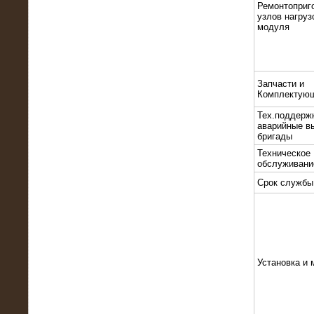
Ремонтоприг
узлов нагруз
модуля
Запчасти и
Комплектую
10.10.2015
Высоковольтные нагрузочные
Тех.поддерж
модули 3 МВт и 6 МВт для нефтяной
аварийные в
компании
бригады
Техническое
обслуживани
Срок службы
Установка и 
06.10.2015