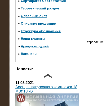
»
Сертификат Соответствия
»
Теоретический раздел
10.10.2014
»
Опросный лист
Нагрузочный комплекс 20 МВт в 2
яруса (напряжение 6-10 кВ)
»
Описание продукции
»
Структура обозначения
»
Наши клиенты
Управление
»
Аренда модулей
»
Вакансии
Фото галерея
Новости:
11.03.2021
Аренда нагрузочного комплекса 18
МВт 10 кВ