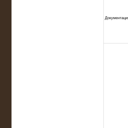
Документаци
13.02.2016
Нагрузочный комплекс 8 МВт (10
МВА)