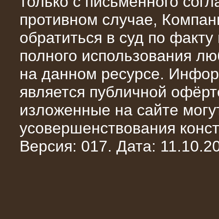
только с письменного сог
противном случае, Компан
обратиться в суд по факту
полного использования л
на данном ресурсе. Инфор
является публичной офёрт
изложенные на сайте могут
10.10.2014
усовершенствования конст
Нагрузочный комплекс 20 МВт в 2
яруса (напряжение 6-10 кВ)
Версия: 017. Дата: 11.10.20