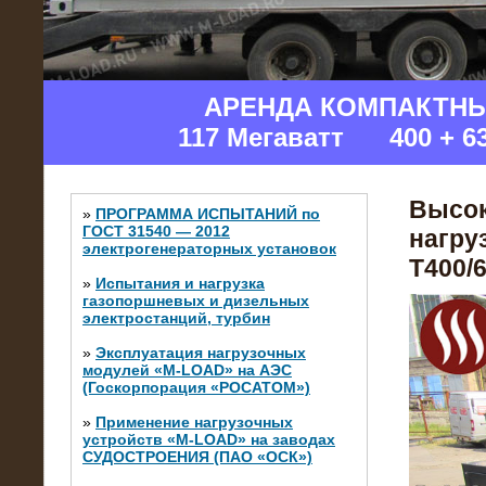
АРЕНДА КОМПАКТН
117 Мегаватт 400 + 6
Высок
»
ПРОГРАММА ИСПЫТАНИЙ по
ГОСТ 31540 — 2012
нагру
электрогенераторных установок
Т400/6
»
Испытания и нагрузка
газопоршневых и дизельных
электростанций, турбин
»
Эксплуатация нагрузочных
модулей «M-LOAD» на АЭС
(Госкорпорация «РОСАТОМ»)
»
Применение нагрузочных
устройств «M-LOAD» на заводах
СУДОСТРОЕНИЯ (ПАО «ОСК»)