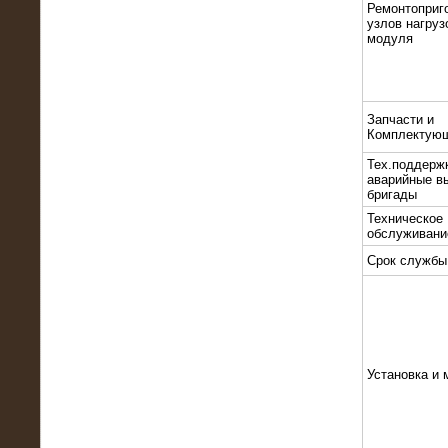
Ремонтоприг
узлов нагруз
модуля
Запчасти и
Комплектую
10.10.2015
Высоковольтные нагрузочные
Тех.поддерж
модули 3 МВт и 6 МВт для нефтяной
аварийные в
компании
бригады
Техническое
обслуживани
Срок службы
Установка и 
06.10.2015