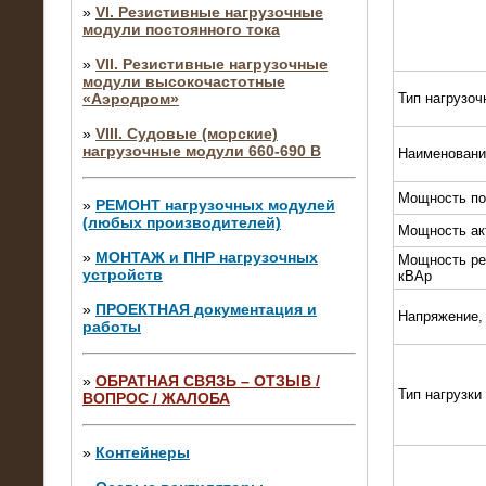
»
VI. Резистивные нагрузочные
модули постоянного тока
»
VII. Резистивные нагрузочные
модули высокочастотные
«Аэродром»
Тип нагрузоч
»
VIII. Судовые (морские)
нагрузочные модули 660-690 В
Наименовани
Мощность по
»
РЕМОНТ нагрузочных модулей
(любых производителей)
Мощность ак
»
МОНТАЖ и ПНР нагрузочных
Мощность ре
устройств
кВАр
»
ПРОЕКТНАЯ документация и
Напряжение,
работы
»
ОБРАТНАЯ СВЯЗЬ – ОТЗЫВ /
Тип нагрузки
ВОПРОС / ЖАЛОБА
10.04.2015
Аренда нагрузочного модуля 4 МВт,
10 кВ
»
Контейнеры