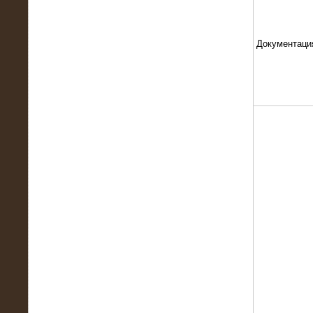
Документаци
13.02.2016
Нагрузочный комплекс 8 МВт (10
МВА)