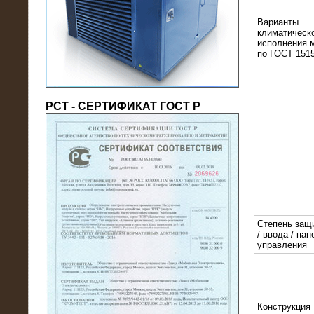
(напряжение 6/10 кВ)
Варианты
климатическ
исполнения 
по ГОСТ 1515
РСТ - СЕРТИФИКАТ ГОСТ Р
21.08.2016
На производственное предприятие
поставлены в аренду нагрузочные
модули 20 МВт (0,4 кВ)
Степень защ
/ ввода / пан
управления
Конструкция