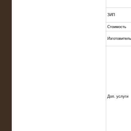
Поставка и монтаж нагрузочного
комплекса 18,5 МВт (6-10 кВ)
ЗИП
Стоимость
Изготовител
08.05.2015
Нагрузочный комплекс 18 МВт (6 кВ)
для газотурбинных генераторов
Доп. услуги