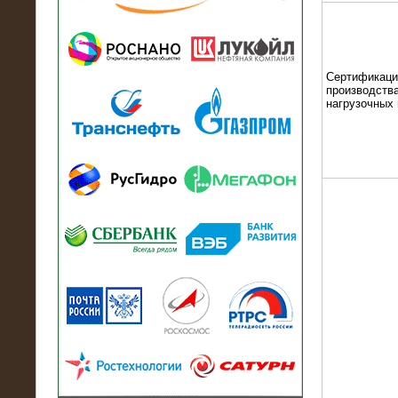
13.07.2018
Активно-реактивный нагрузочный
модуль в контейнере 2700 кВА на
Балтийский завод
Сертификаци
производства
нагрузочных
22.06.2017
Активно-реактивные нагрузочные
модули 15 МВт (21,5 МВА) На Кубок
конфедераций