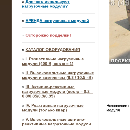
»
Для чего используют
нагрузочные модули?
»
АРЕНДА нагрузочных модулей
»
Осторожно подделки!
»
КАТАЛОГ ОБОРУДОВАНИЯ
»
I. Резистивные нагрузочные
модули (400 В, cos φ = 1)
»
II. Высоковольтные нагрузочные
модули и комплексы (6.3 / 10.5 кВ)
»
III. Активно-реактивные
нагрузочные модули (cos φ = 0,2 –
0.8/0.85/0.9/0.95)
»
IV. Реактивные нагрузочные
Назначение н
модули (только квар)
модуля
»
V. Высоковольтные активно-
реактивные нагрузочные модули