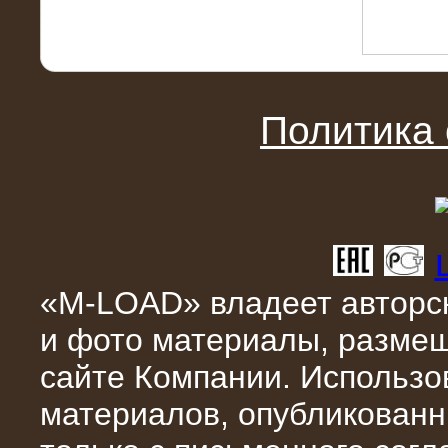
10.04.2015
Политика
Аренда нагрузочного модуля 4 МВт,
10 кВ
«M-LOAD» владеет авторск
и фото материалы, разме
сайте Компании. Использо
материалов, опубликованн
28.02.2015
Нагрузочные модули 700 кВт (4
штуки)