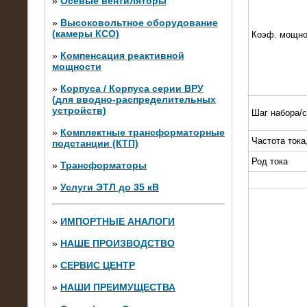
»
Осевые вентиляторы
»
Высоковольтное оборудование
(камеры КСО)
Коэф. мощно
»
Компенсация реактивной
мощности
»
Корпуса / Корпуса серии ВРУ
(для вводно-распределительных
устройств)
Шаг набора/
»
Комплектные трансформаторные
Частота тока
подстанции (КТП)
28.02.2015
Нагрузочные модули 700 кВт (4
Род тока
»
Трансформаторы
штуки)
»
Услуги ЭТЛ до 35 кВ
»
ИМПОРТНЫЕ АНАЛОГИ
»
НАШЕ ПРОИЗВОДСТВО
»
СЕРВИС ЦЕНТР
»
НАШИ ПРЕИМУЩЕСТВА