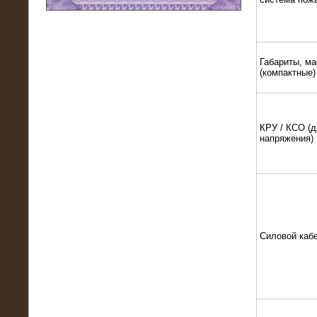
11.03.2016
Нагрузочный модуль НМ-100-К2 для
DATA-центра
Габариты, ма
(компактные)
КРУ / КСО (д
напряжения)
02.03.2016
Силовой каб
Нагрузочное устройство 400 кВт
(500 кВА) для сети АЗС