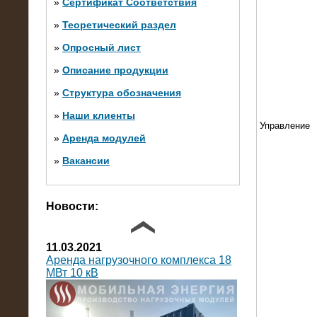
»
Сертификат Соответствия
»
Теоретический раздел
10.10.2014
»
Опросный лист
Нагрузочный комплекс 20 МВт в 2
яруса (напряжение 6-10 кВ)
»
Описание продукции
»
Структура обозначения
»
Наши клиенты
Управление
»
Аренда модулей
»
Вакансии
Фото галерея
Новости:
11.03.2021
Аренда нагрузочного комплекса 18
МВт 10 кВ