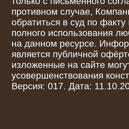
только с письменного сог
противном случае, Компан
обратиться в суд по факту
полного использования л
на данном ресурсе. Инфор
является публичной офёрт
изложенные на сайте могут
10.10.2014
усовершенствования конст
Нагрузочный комплекс 20 МВт в 2
яруса (напряжение 6-10 кВ)
Версия: 017. Дата: 11.10.20