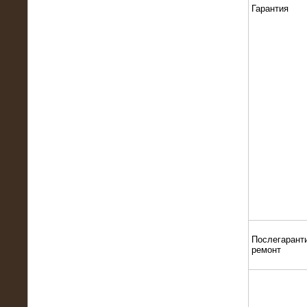
22.01.2016
Гарантия
Высоковольтный нагрузочный
модуль 10 МВт с напряжением 6-10
кВ
15.10.2015
Высоковольтный нагрузочный
комплекс 60 МВт (6-10 кВ)
Послегарант
ремонт