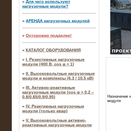
»
Для чего используют
нагрузочные модули?
»
АРЕНДА нагрузочных модулей
»
Осторожно подделки!
»
КАТАЛОГ ОБОРУДОВАНИЯ
»
I. Резистивные нагрузочные
модули (400 В, cos φ = 1)
»
II. Высоковольтные нагрузочные
модули и комплексы (6.3 / 10.5 кВ)
»
III. Активно-реактивные
нагрузочные модули (cos φ = 0,2 –
Назначение н
0.8/0.85/0.9/0.95)
модуля
»
IV. Реактивные нагрузочные
модули (только квар)
»
V. Высоковольтные активно-
реактивные нагрузочные модули