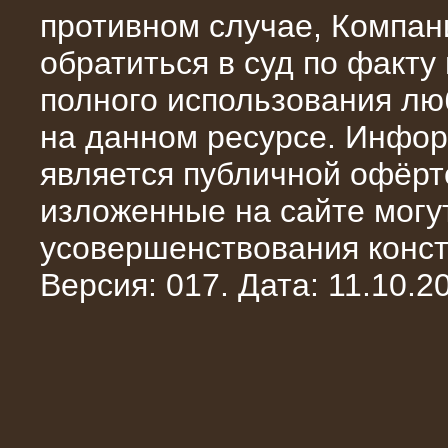
противном случае, Компан
обратиться в суд по факту
полного использования л
на данном ресурсе. Инфор
является публичной офёрт
изложенные на сайте могут
усовершенствования конст
10.10.2014
Нагрузочный комплекс 20 МВт в 2
Версия: 017. Дата: 11.10.20
яруса (напряжение 6-10 кВ)