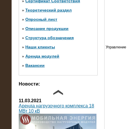
»
Сертификат Соответствия
»
Теоретический раздел
10.10.2014
»
Опросный лист
Нагрузочный комплекс 20 МВт в 2
яруса (напряжение 6-10 кВ)
»
Описание продукции
»
Структура обозначения
»
Наши клиенты
Управление
»
Аренда модулей
»
Вакансии
Фото галерея
Новости:
11.03.2021
Аренда нагрузочного комплекса 18
МВт 10 кВ