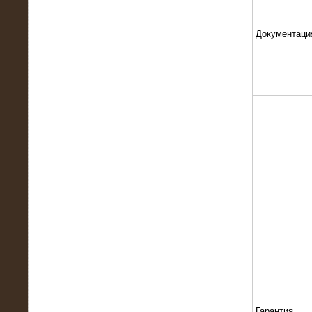
Документаци
13.02.2016
Нагрузочный комплекс 8 МВт (10
МВА)
Гарантия