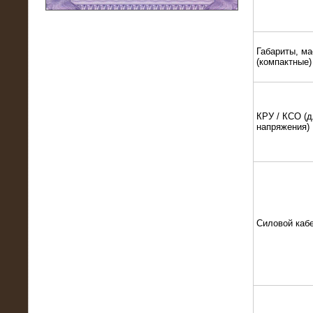
11.03.2016
Нагрузочный модуль НМ-100-К2 для
DATA-центра
Габариты, ма
(компактные)
КРУ / КСО (д
напряжения)
Силовой каб
02.03.2016
Нагрузочное устройство 400 кВт
(500 кВА) для сети АЗС