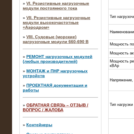
»
VI. Резистивные нагрузочные
модули постоянного тока
Тип нагрузоч
»
VII. Резистивные нагрузочные
модули высокочастотные
«Аэродром»
Наименовани
»
VIII. Судовые (морские)
нагрузочные модули 660-690 В
Мощность по
Мощность ак
»
РЕМОНТ нагрузочных модулей
(любых производителей)
Мощность ре
кВАр
»
МОНТАЖ и ПНР нагрузочных
устройств
Напряжение,
»
ПРОЕКТНАЯ документация и
работы
Тип нагрузки
»
ОБРАТНАЯ СВЯЗЬ – ОТЗЫВ /
ВОПРОС / ЖАЛОБА
10.04.2015
Аренда нагрузочного модуля 4 МВт,
10 кВ
»
Контейнеры