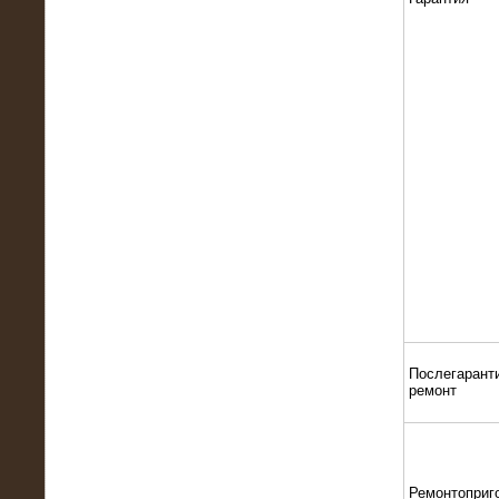
22.01.2016
Высоковольтный нагрузочный
модуль 10 МВт с напряжением 6-10
кВ
15.10.2015
Высоковольтный нагрузочный
комплекс 60 МВт (6-10 кВ)
Послегарант
ремонт
Ремонтоприг