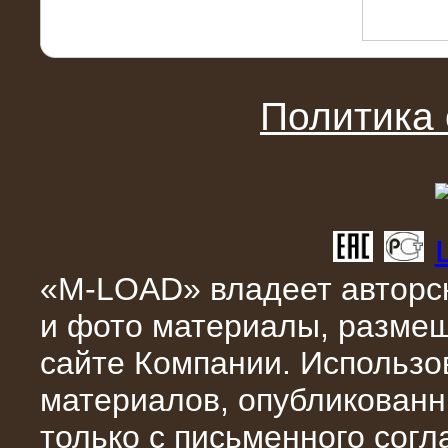
Политика
10.04.2015
Аренда нагрузочного модуля 4 МВт,
10 кВ
«M-LOAD» владеет авторск
и фото материалы, разме
сайте Компании. Использо
материалов, опубликованн
28.02.2015
Нагрузочные модули 700 кВт (4
только с письменного сог
штуки)