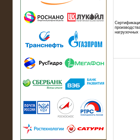
13.07.2018
Активно-реактивный нагрузочный
модуль в контейнере 2700 кВА на
Балтийский завод
Сертификаци
производства
нагрузочных
22.06.2017
Активно-реактивные нагрузочные
модули 15 МВт (21,5 МВА) На Кубок
конфедераций