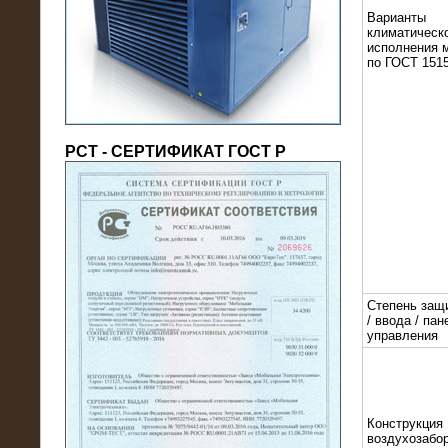
(напряжение 6/10 кВ)
Варианты
климатическ
исполнения 
по ГОСТ 1515
РСТ - СЕРТИФИКАТ ГОСТ Р
21.08.2016
На производственное предприятие
поставлены в аренду нагрузочные
модули 20 МВт (0,4 кВ)
Степень защ
/ ввода / пан
управления
Конструкция
воздухозабор