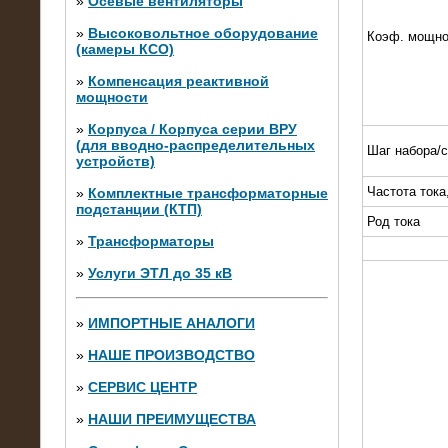
»
Осевые вентиляторы
»
Высоковольтное оборудование
Коэф. мощно
(камеры КСО)
»
Компенсация реактивной
мощности
»
Корпуса / Корпуса серии ВРУ
(для вводно-распределительных
Шаг набора/
устройств)
Частота тока
»
Комплектные трансформаторные
подстанции (КТП)
28.02.2015
Род тока
Нагрузочные модули 700 кВт (4
»
Трансформаторы
штуки)
»
Услуги ЭТЛ до 35 кВ
»
ИМПОРТНЫЕ АНАЛОГИ
»
НАШЕ ПРОИЗВОДСТВО
»
СЕРВИС ЦЕНТР
»
НАШИ ПРЕИМУЩЕСТВА