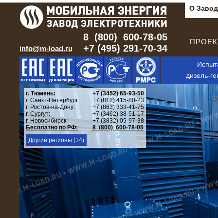
О Завод
8 (800) 600-78-05
ПРОЕКТ
+7 (495) 291-70-34
info@m-load.ru
Испыт
дизель-ге
г. Тюмень:
+7 (3452) 65-93-50
г. Санкт-Петербург:
+7 (812) 415-80-23
г. Ростов-на-Дону:
+7 (863) 333-41-75
г. Сургут:
+7 (3462) 38-51-17
г. Новосибирск:
+7 (3832) 05-97-38
Бесплатно по РФ:
8 (800) 600-78-05
Другие регионы (14)