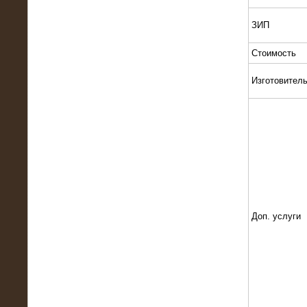
Поставка и монтаж нагрузочного
комплекса 18,5 МВт (6-10 кВ)
ЗИП
Стоимость
Изготовител
08.05.2015
Нагрузочный комплекс 18 МВт (6 кВ)
для газотурбинных генераторов
Доп. услуги