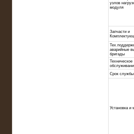
узлов нагруз
модуля
Запчасти и
Комплектую
10.10.2015
Тех.поддерж
Высоковольтные нагрузочные
аварийные в
модули 3 МВт и 6 МВт для нефтяной
бригады
компании
Техническое
обслуживани
Срок службы
Установка и 
06.10.2015