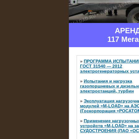
АРЕН
117 Мег
»
ПРОГРАММА ИСПЫТАНИ
ГОСТ 31540 — 2012
электрогенераторных уст
»
Испытания и нагрузка
газопоршневых и дизель
электростанций, турбин
»
Эксплуатация нагрузочн
модулей «M-LOAD» на АЭ
(Госкорпорация «РОСАТО
»
Применение нагрузочны
устройств «M-LOAD» на з
СУДОСТРОЕНИЯ (ПАО «ОС