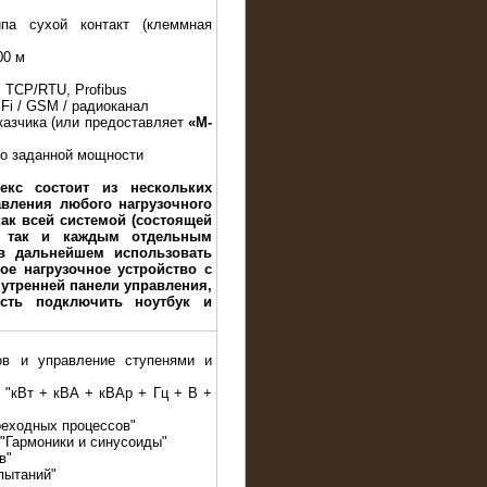
па сухой контакт (клеммная
00 м
 TCP/RTU, Profibus
iFi / GSM / радиоканал
казчика (или предоставляет
«M-
до заданной мощности
екс состоит из нескольких
авления любого нагрузочного
ак всей системой (состоящей
, так и каждым отдельным
в дальнейшем использовать
ое нагрузочное устройство с
утренней панели управления,
сть подключить ноутбук и
ов и управление ступенями и
е "кВт + кВА + кВАр + Гц + В +
реходных процессов"
 "Гармоники и синусоиды"
в"
пытаний"