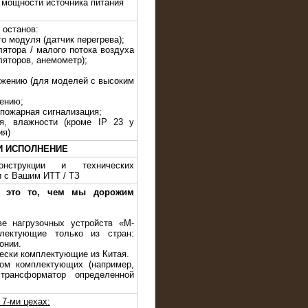
 мощности источника питания
 останов:
го модуля (датчик перегрева);
лятора / малого потока воздуха
ляторов, анемометр);
яжению (для моделей с высоким
жению;
 пожарная сигнализация;
я, влажности (кроме IP 23 у
ия)
И ИСПОЛНЕНИЕ
нструкции и технических
и с Вашим ИТТ / ТЗ
— это то, чем мы дорожим
ве нагрузочных устройств «M-
лектующие только из стран:
онии.
чески комплектующие из Китая.
ом комплектующих (например,
трансформатор определенной
7-ми цехах: