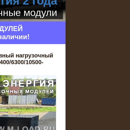
тия 2 года
очные модули
ДУЛЕЙ
наличии!
вный нагрузочный
00/6300/10500-