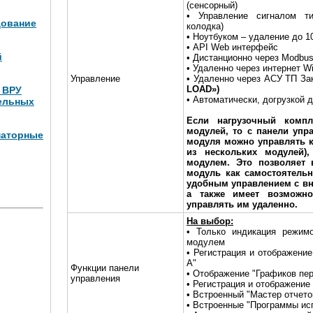
(сенсорный)
• Управление сигналом ти
дование
колодка)
• Ноутбуком – удаление до 1
• API Web интерфейс
й
• Дистанционно через Modbus
• Удаленно через интернет W
Управление
• Удаленно через АСУ ТП За
LOAD»)
и ВРУ
• Автоматически, догрузкой 
ельных
Если нагрузочный компл
модулей, то с панели упр
маторные
модуля можно управлять к
из нескольких модулей)
модулем. Это позволяет 
Вт (4
модуль как самостоятельн
удобным управлением с вн
а также имеет возможно
управлять им удаленно.
На выбор:
• Только индикация режим
модулем
• Регистрация и отображени
А"
Функции панели
• Отображение "Графиков пе
управления
• Регистрация и отображение
• Встроенный "Мастер отчето
• Встроенные "Программы ис