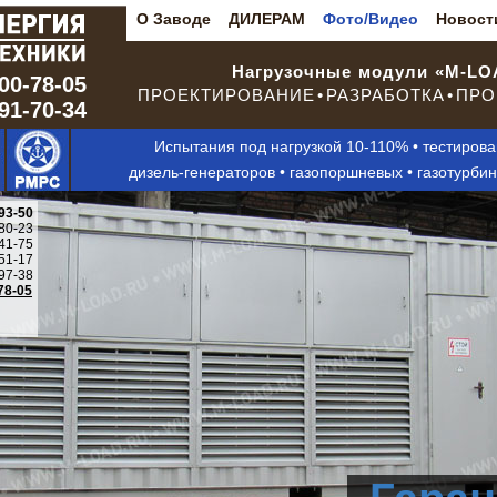
О Заводе
ДИЛЕРАМ
Фото/Видео
Новост
Нагрузочные модули «M-L
00-78-05
ПРОЕКТИРОВАНИЕ • РАЗРАБОТКА • ПРО
291-70-34
Испытания под нагрузкой 10-110% • тестиров
дизель-генераторов • газопоршневых • газотурби
93-50
80-23
41-75
51-17
97-38
78-05