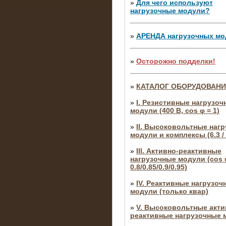
»
Для чего используют
нагрузочные модули?
»
АРЕНДА нагрузочных мо
»
Осторожно подделки!
»
КАТАЛОГ ОБОРУДОВАН
»
I. Резистивные нагрузоч
модули (400 В, cos φ = 1)
»
II. Высоковольтные наг
модули и комплексы (6.3 / 
»
III. Активно-реактивные
нагрузочные модули (cos φ
0.8/0.85/0.9/0.95)
»
IV. Реактивные нагрузоч
модули (только квар)
»
V. Высоковольтные акти
реактивные нагрузочные 