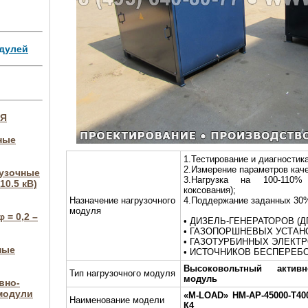
дулей
ИЯ
ные
1.Тестирование и диагностика
2.Измерение параметров каче
рузочные
3.Нагрузка на 100-110%
10.5 кВ)
коксования);
Назначение нагрузочного
4.Поддержание заданных 30
модуля
 = 0,2 –
• ДИЗЕЛЬ-ГЕНЕРАТОРОВ (Д
• ГАЗОПОРШНЕВЫХ УСТАНО
• ГАЗОТУРБИННЫХ ЭЛЕКТР
ные
• ИСТОЧНИКОВ БЕСПЕРЕБО
Высоковольтный активн
Тип нагрузочного модуля
модуль
вно-
модули
«M-LOAD»
НМ-АР-45000-Т400
Наименование модели
К4