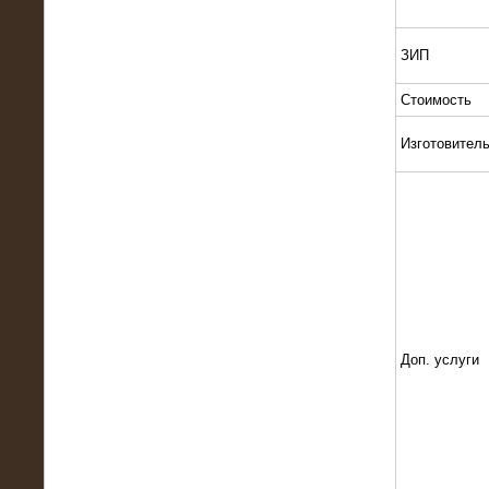
Поставка и монтаж нагрузочного
комплекса 18,5 МВт (6-10 кВ)
ЗИП
Стоимость
Изготовител
08.05.2015
Нагрузочный комплекс 18 МВт (6 кВ)
для газотурбинных генераторов
Доп. услуги