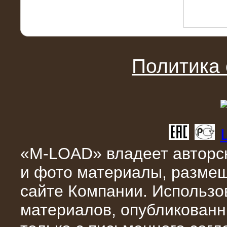
10.04.2015
Политика
Аренда нагрузочного модуля 4 МВт,
10 кВ
«M-LOAD» владеет авторск
и фото материалы, разме
сайте Компании. Использо
материалов, опубликованн
28.02.2015
Нагрузочные модули 700 кВт (4
штуки)