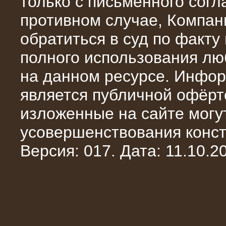
только с письменного сог
противном случае, Компан
обратиться в суд по факту
полного использования л
на данном ресурсе. Инфор
является публичной офёрт
изложенные на сайте могут
10.10.2014
усовершенствования конст
Нагрузочный комплекс 20 МВт в 2
яруса (напряжение 6-10 кВ)
Версия: 017. Дата: 11.10.20