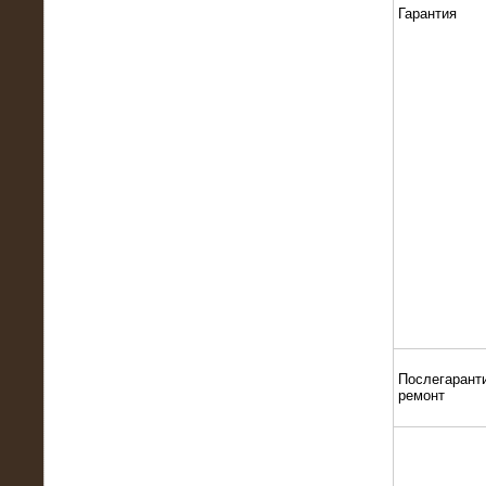
22.01.2016
Гарантия
Высоковольтный нагрузочный
модуль 10 МВт с напряжением 6-10
кВ
15.10.2015
Высоковольтный нагрузочный
комплекс 60 МВт (6-10 кВ)
Послегарант
ремонт