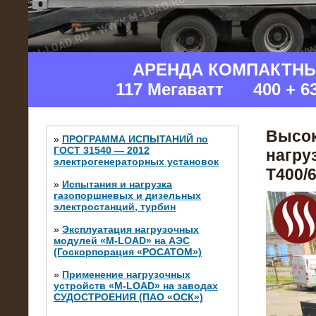
АРЕНДА КОМПАКТН
117 Мегаватт 400 + 6
Высок
»
ПРОГРАММА ИСПЫТАНИЙ по
ГОСТ 31540 — 2012
нагру
электрогенераторных установок
Т400/6
»
Испытания и нагрузка
газопоршневых и дизельных
электростанций, турбин
»
Эксплуатация нагрузочных
модулей «M-LOAD» на АЭС
(Госкорпорация «РОСАТОМ»)
»
Применение нагрузочных
устройств «M-LOAD» на заводах
СУДОСТРОЕНИЯ (ПАО «ОСК»)