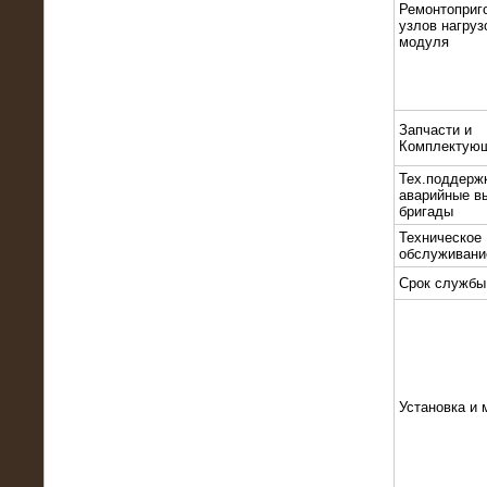
Ремонтоприг
узлов нагруз
модуля
Запчасти и
Комплектую
10.10.2015
Высоковольтные нагрузочные
Тех.поддерж
модули 3 МВт и 6 МВт для нефтяной
аварийные в
компании
бригады
Техническое
обслуживани
Срок службы
Установка и 
06.10.2015