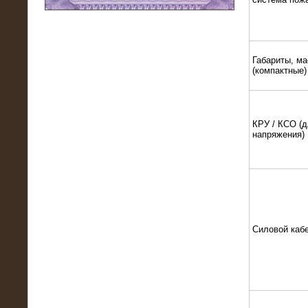
11.03.2016
Нагрузочный модуль НМ-100-К2 для
DATA-центра
Габариты, ма
(компактные)
КРУ / КСО (д
напряжения)
02.03.2016
Силовой каб
Нагрузочное устройство 400 кВт
(500 кВА) для сети АЗС