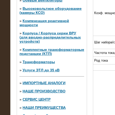
»
Осевые вентиляторы
»
Высоковольтное оборудование
(камеры КСО)
Коэф. мощно
»
Компенсация реактивной
мощности
»
Корпуса / Корпуса серии ВРУ
(для вводно-распределительных
устройств)
Шаг набора/
»
Комплектные трансформаторные
Частота тока
подстанции (КТП)
28.02.2015
Нагрузочные модули 700 кВт (4
Род тока
»
Трансформаторы
штуки)
»
Услуги ЭТЛ до 35 кВ
»
ИМПОРТНЫЕ АНАЛОГИ
»
НАШЕ ПРОИЗВОДСТВО
»
СЕРВИС ЦЕНТР
»
НАШИ ПРЕИМУЩЕСТВА