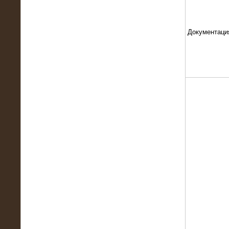
Документаци
13.02.2016
Нагрузочный комплекс 8 МВт (10
МВА)