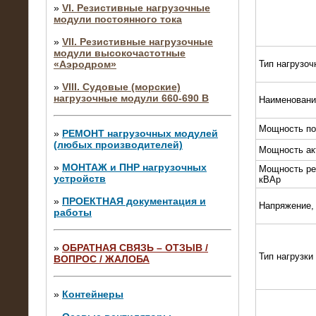
»
VI. Резистивные нагрузочные
модули постоянного тока
»
VII. Резистивные нагрузочные
модули высокочастотные
«Аэродром»
Тип нагрузоч
»
VIII. Судовые (морские)
нагрузочные модули 660-690 В
Наименовани
Мощность по
»
РЕМОНТ нагрузочных модулей
(любых производителей)
Мощность ак
»
МОНТАЖ и ПНР нагрузочных
Мощность ре
устройств
кВАр
»
ПРОЕКТНАЯ документация и
Напряжение,
работы
»
ОБРАТНАЯ СВЯЗЬ – ОТЗЫВ /
Тип нагрузки
ВОПРОС / ЖАЛОБА
10.04.2015
Аренда нагрузочного модуля 4 МВт,
10 кВ
»
Контейнеры