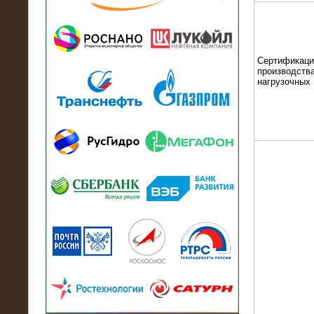
13.07.2018
Активно-реактивный нагрузочный
модуль в контейнере 2700 кВА на
Балтийский завод
Сертификаци
производства
нагрузочных
22.06.2017
Активно-реактивные нагрузочные
модули 15 МВт (21,5 МВА) На Кубок
конфедераций