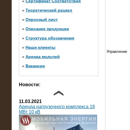
»
Сертификат Соответствия
»
Теоретический раздел
10.10.2014
»
Опросный лист
Нагрузочный комплекс 20 МВт в 2
яруса (напряжение 6-10 кВ)
»
Описание продукции
»
Структура обозначения
»
Наши клиенты
Управление
»
Аренда модулей
»
Вакансии
Фото галерея
Новости:
11.03.2021
Аренда нагрузочного комплекса 18
МВт 10 кВ