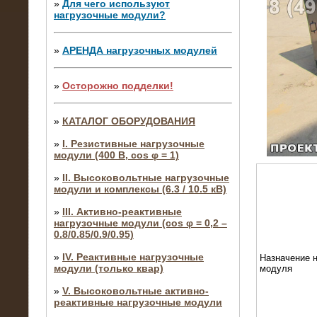
»
Для чего используют
нагрузочные модули?
»
АРЕНДА нагрузочных модулей
»
Осторожно подделки!
»
КАТАЛОГ ОБОРУДОВАНИЯ
»
I. Резистивные нагрузочные
модули (400 В, cos φ = 1)
»
II. Высоковольтные нагрузочные
модули и комплексы (6.3 / 10.5 кВ)
»
III. Активно-реактивные
нагрузочные модули (cos φ = 0,2 –
0.8/0.85/0.9/0.95)
»
IV. Реактивные нагрузочные
Назначение н
модули (только квар)
модуля
»
V. Высоковольтные активно-
реактивные нагрузочные модули