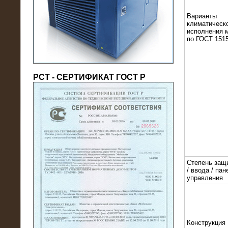
(напряжение 6/10 кВ)
Варианты
климатическ
исполнения 
по ГОСТ 1515
РСТ - СЕРТИФИКАТ ГОСТ Р
21.08.2016
На производственное предприятие
поставлены в аренду нагрузочные
модули 20 МВт (0,4 кВ)
Степень защ
/ ввода / пан
управления
Конструкция