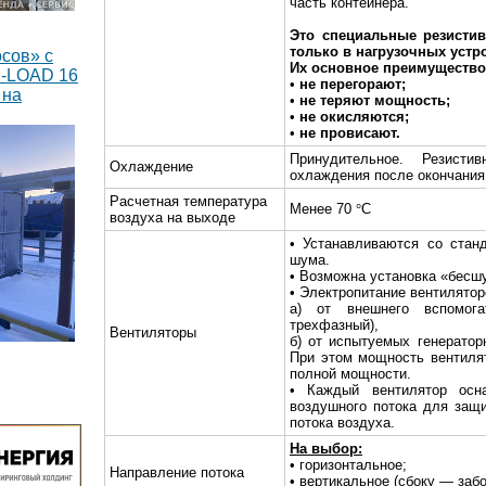
часть контейнера.
Это специальные резисти
только в нагрузочных устр
сов» с
Их основное преимущество 
M-LOAD 16
•
не перегорают;
 на
•
не теряют мощность;
•
не окисляются;
•
не провисают.
Принудительное. Резист
Охлаждение
охлаждения после окончания
Расчетная температура
Менее 70
°
С
воздуха на выходе
• Устанавливаются со стан
шума.
• Возможна установка «бесш
• Электропитание вентилято
а) от внешнего вспомога
трехфазный),
Вентиляторы
б) от испытуемых генераторн
При этом мощность вентиля
тавлено 8
полной мощности.
оянного
• Каждый вентилятор осн
воздушного потока для защ
Вт каждый
потока воздуха.
На выбор:
• горизонтальное;
Направление потока
• вертикальное (сбоку — заб