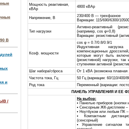
очные
Мощность реактивная,
4800 кВАр
кВАр
230/400 В — трехфазное
очные
Напряжение, В
Вариации: 115/690/6300/1050
Активно-реактивный (рези
Тип нагрузки
(например, cos φ=0,8)
Вариации: резистивный (акти
90 В
cos φ = 0.7/0.8/0.9/1
Индуктивная нагрузка 
компенсационных дросселей
Коэф. мощности
одулей
которые могут быть включе
(резистивной) нагрузки, та
ступенями активной (резисти
чных
Шаг набора/сброса
От 1 кВА (возможна плавная
Частота тока, Гц
50 Гц (вариации: 60/110/400/80
ия и
Род тока
Переменный (вариации: пост
ПАНЕЛЬ УПРАВЛЕНИЯ И ЕЕ Ф
На выбор:
ЫВ /
• Панелью приборов (кнопки 
• Сенсорным ЖК-дисплеем –
• Ноутбуком или любым ПК –
ля 4 МВт,
• Компактным дистанци
(сенсорный)
• Управление сигналом ти
колодка)