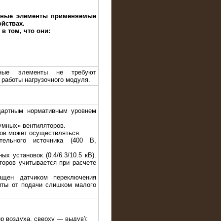
вные элементы применяемые
ойствах.
в том, что они:
ивные элементы не требуют
 работы нагрузочного модуля.
дартным нормативным уровнем
умных» вентиляторов.
ров может осуществляться:
тельного источника (400 В,
ых установок (0.4/6.3/10.5 кВ).
торов учитывается при расчете
ащен датчиком переключения
иты от подачи слишком малого
ор воздуха, сверху — выдув);