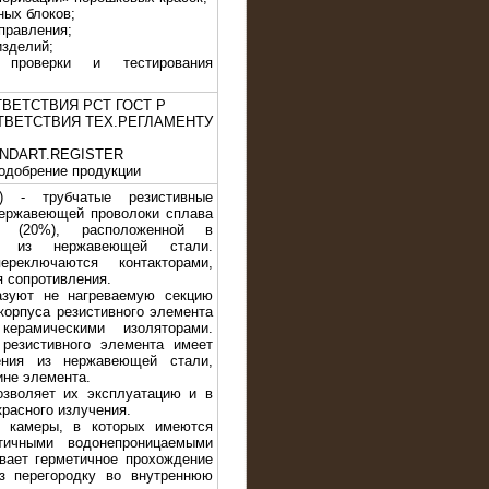
ных блоков;
правления;
изделий;
проверки и тестирования
ТВЕТСТВИЯ РСТ ГОСТ Р
ТВЕТСТВИЯ ТЕХ.РЕГЛАМЕНТУ
TANDART.REGISTER
одобрение продукции
) - трубчатые резистивные
нержавеющей проволоки сплава
 (20%), расположенной в
ке из нержавеющей стали.
реключаются контакторами,
я сопротивления.
зуют не нагреваемую секцию
корпуса резистивного элемента
ерамическими изоляторами.
резистивного элемента имеет
ения из нержавеющей стали,
ине элемента.
зволяет их эксплуатацию и в
расного излучения.
 камеры, в которых имеются
ичными водонепроницаемыми
ивает герметичное прохождение
з перегородку во внутреннюю