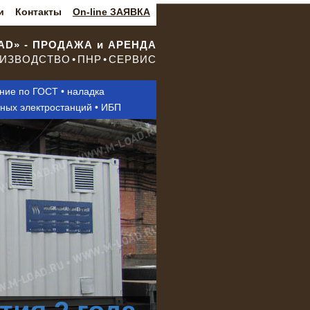
и
Контакты
On-line ЗАЯВКА
OAD» - ПРОДАЖА и АРЕНДА
ИЗВОДСТВО • ПНР • СЕРВИС
ание по ГОСТ • наладка
нных электростанций • ИБП