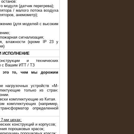
 останов:
го модуля (датчик перегрева);
лятора / малого потока воздуха
ляторов, анемометр);
яжению (для моделей с высоким
жению;
 пожарная сигнализация;
я, влажности (кроме IP 23 у
ия)
И ИСПОЛНЕНИЕ
нструкции и технических
и с Вашим ИТТ / ТЗ
— это то, чем мы дорожим
ве нагрузочных устройств «M-
лектующие только из стран:
онии.
чески комплектующие из Китая.
ом комплектующих (например,
трансформатор определенной
7-ми цехах:
еских конструкций и корпусов;
ения порошковых красок;
меризации» порошковых красок;