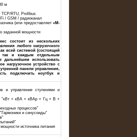
00 м
 TCP/RTU, Profibus
iFi / GSM / радиоканал
казчика (или предоставляет
«M-
до заданной мощности
екс состоит из нескольких
авления любого нагрузочного
ак всей системой (состоящей
, так и каждым отдельным
в дальнейшем использовать
ое нагрузочное устройство с
утренней панели управления,
сть подключить ноутбук и
ов и управление ступенями и
е "кВт + кВА + кВАр + Гц + В +
реходных процессов"
 "Гармоники и синусоиды"
в"
пытаний"
 мощности источника питания