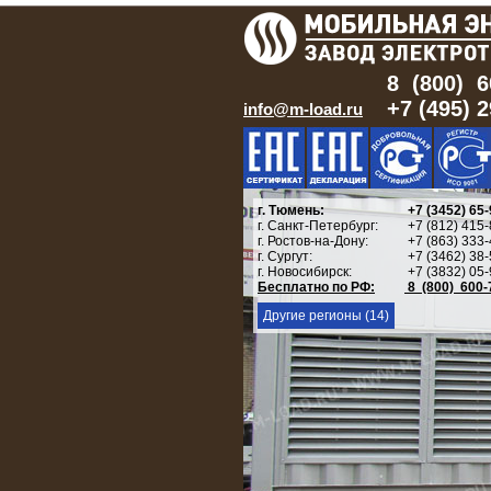
8 (800) 6
+7 (495) 
info@m-load.ru
г. Тюмень:
+7 (3452) 65-
г. Санкт-Петербург:
+7 (812) 415-
г. Ростов-на-Дону:
+7 (863) 333-
г. Сургут:
+7 (3462) 38-
г. Новосибирск:
+7 (3832) 05-
Бесплатно по РФ:
8 (800) 600-
Другие регионы (14)