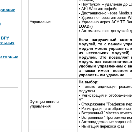
• Ноутбуком – удаление до 1
• API Web интерфейс
дование
• Дистанционно через Modbus
• Удаленно через интернет W
Управление
• Удаленно через АСУ ТП За
й
LOAD»)
• Автоматически, догрузкой 
и ВРУ
Если нагрузочный компл
ельных
модулей, то с панели упр
модуля можно управлять к
из нескольких модулей)
маторные
модулем. Это позволяет 
модуль как самостоятельн
удобным управлением с вн
Вт (4
а также имеет возможно
управлять им удаленно.
На выбор:
• Только индикация режим
модулем
• Регистрация и отображени
А"
Функции панели
• Отображение "Графиков пе
управления
• Регистрация и отображение
• Встроенный "Мастер отчето
• Встроенные "Программы ис
• Автоподдержание заданной
• Имитация перекоса фаз