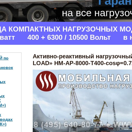
Гаран
на все нагруз
ДА КОМПАКТНЫХ НАГРУЗОЧНЫХ МО
аватт 400 + 6300 / 10500 Вольт в 
Активно-реактивный нагрузочны
Й по
LOAD» НМ-АР-8000-Т400-cosφ=0.7/0
ановок
ных
ых
С
М»)
х
аводах
К»)