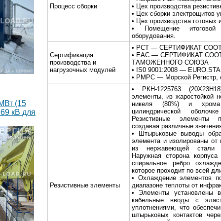
Процесс сборки
• Цех производства резистив
• Цех сборки электрощитов у
• Цех производства готовых 
• Помещение итоговой 
оборудования.
• РСТ — СЕРТИФИКАТ СОО
Сертификация
• EAC — СЕРТИФИКАТ СОО
производства и
ТАМОЖЕННОГО СОЮЗА
нагрузочных модулей
• IS0 9001:2008 — EURO.S
• РМРС — Морской Регистр, 
• РКН-1225763 (20Х23Н18
элементы, из жаростойкой 
МВт (15
никеля (80%) и хрома
цилиндрической оболоч
69 кВ для
Резистивные элементы пе
создавая различные значени
• Штырьковые выводы обра
элемента и изолированы от 
из нержавеющей стали к
Наружная сторона корпуса 
спиральное ребро охлажд
которое проходит по всей дл
• Охлаждение элементов по
Резистивные элементы
диапазоне теплоты от инфрак
• Элементы установлены в
кабельные вводы с эласт
уплотнениями, что обеспеч
штырьковых контактов чере