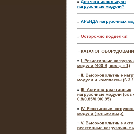
»
Для чего используют
нагрузочные модули?
»
АРЕНДА нагрузочных мо
»
Осторожно подделки!
»
КАТАЛОГ ОБОРУДОВАН
»
I. Резистивные нагрузоч
модули (400 В, cos φ = 1)
»
II. Высоковольтные наг
модули и комплексы (6.3 / 
»
III. Активно-реактивные
нагрузочные модули (cos φ
0.8/0.85/0.9/0.95)
»
IV. Реактивные нагрузоч
модули (только квар)
»
V. Высоковольтные акти
реактивные нагрузочные 