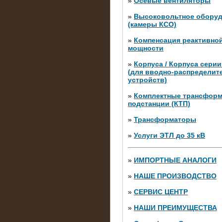
»
Осевые вентиляторы
»
Высоковольтное обору
(камеры КСО)
»
Компенсация реактивно
мощности
»
Корпуса / Корпуса сери
(для вводно-распределит
устройств)
»
Комплектные трансфор
подстанции (КТП)
28.02.2015
Нагрузочные модули 700 к
»
Трансформаторы
штуки)
»
Услуги ЭТЛ до 35 кВ
»
ИМПОРТНЫЕ АНАЛОГИ
»
НАШЕ ПРОИЗВОДСТВО
»
СЕРВИС ЦЕНТР
»
НАШИ ПРЕИМУЩЕСТВА