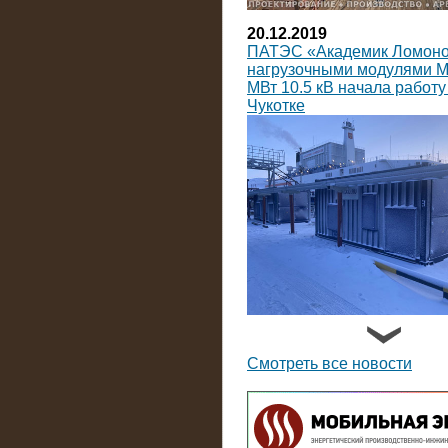
20.12.2019
ПАТЭС «Академик Ломоно
нагрузочными модулями 
МВт 10.5 кВ начала работу
Чукотке
14.09.2019
На Коломенский завод пос
нагрузочных модулей пост
Смотреть все новости
тока мощностью по 3600 к