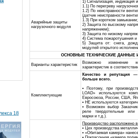
ия
1) Сигнализация, индикация и
1.1) По перегреву нагрузочно
1.2) По неисправности венти
(датчик неисправности венти
1.3) При коротком замыкании;
Аварийные защиты
МВт в 2
2) Защита по высокому напр
нагрузочного модуля
)
напряжением);
3) Защита по низкому напря
4) Система пожаротушения и
5) Защита от: снега, дожд
модулей открытого исполнен
ОСНОВНЫЕ ТЕХНИЧЕСКИЕ ДАННЫЕ 
Возможно изменение ко
Варианты характеристик
характеристик в соответстви
Качество и репутация 
больше всего.
• Поэтому, при производст
LOAD» используются комп
Комплектующие
Евросоюза, России, США, Яп
• НЕ используются категори
• Возможен выбор Заказчик
реле твердотельные или 
лекса 18
марки и т.д.).
Производство расположено в 
• Цех производства металлич
• «Обитаемая камера» нанес
• Покрасочная «камера поли