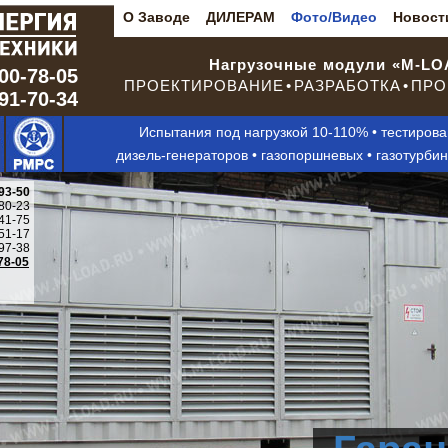
О Заводе
ДИЛЕРАМ
Фото/Видео
Новост
Нагрузочные модули «M-L
00-78-05
ПРОЕКТИРОВАНИЕ • РАЗРАБОТКА • ПРО
291-70-34
Испытания под нагрузкой 10-110% • тестиров
дизель-генераторов • газопоршневых • газотурби
93-50
80-23
41-75
51-17
97-38
78-05