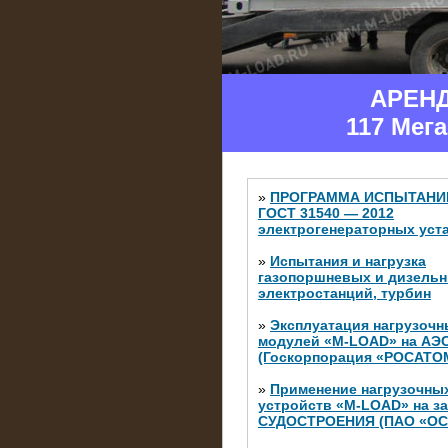
АРЕН
117 Мег
»
ПРОГРАММА ИСПЫТАНИ
ГОСТ 31540 — 2012
электрогенераторных уст
»
Испытания и нагрузка
газопоршневых и дизель
электростанций, турбин
»
Эксплуатация нагрузочн
модулей «M-LOAD» на АЭ
(Госкорпорация «РОСАТО
»
Применение нагрузочны
устройств «M-LOAD» на з
СУДОСТРОЕНИЯ (ПАО «ОС