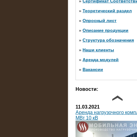
»
Сертификат Соответств
»
Теоретический раздел
10.10.2014
»
Опросный лист
Нагрузочный комплекс 20 
яруса (напряжение 6-10 кВ
»
Описание продукции
»
Структура обозначения
»
Наши клиенты
»
Аренда модулей
»
Вакансии
Фото галерея
Новости:
11.03.2021
Аренда нагрузочного комп
МВт 10 кВ