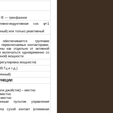
0 В — трехфазное
стивно-индуктивная cos φ<1
вный) или только реактивный
обеспечивается группами
, переключаемых контакторами,
ны как отдельно от активной
к и включаться одновременно со
вной) мощности.
 регулировка мощности)
0 Гц и т.д.)
оянный)
УНКЦИИ
или джойстик) – местно
 местно
 местно
онным пультом управления
па сухой контакт (клеммная