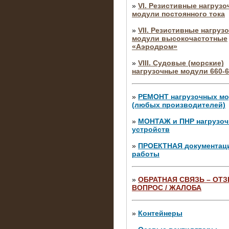
»
VI. Резистивные нагруз
модули постоянного тока
»
VII. Резистивные нагруз
модули высокочастотные
«Аэродром»
»
VIII. Судовые (морские)
нагрузочные модули 660-6
»
РЕМОНТ нагрузочных м
(любых производителей)
»
МОНТАЖ и ПНР нагрузо
устройств
»
ПРОЕКТНАЯ документац
работы
»
ОБРАТНАЯ СВЯЗЬ – ОТЗ
ВОПРОС / ЖАЛОБА
10.04.2015
Аренда нагрузочного моду
10 кВ
»
Контейнеры