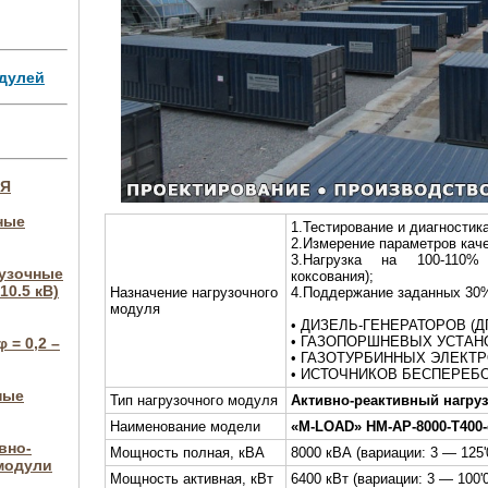
дулей
ИЯ
ные
1.Тестирование и диагностика
2.Измерение параметров каче
3.Нагрузка на 100-110%
рузочные
коксования);
10.5 кВ)
Назначение нагрузочного
4.Поддержание заданных 30
модуля
• ДИЗЕЛЬ-ГЕНЕРАТОРОВ (Д
• ГАЗОПОРШНЕВЫХ УСТАНО
 = 0,2 –
• ГАЗОТУРБИННЫХ ЭЛЕКТР
• ИСТОЧНИКОВ БЕСПЕРЕБО
ные
Тип нагрузочного модуля
Активно-реактивный нагру
Наименование модели
«M-LOAD»
НМ-АР-8000-Т400-c
вно-
Мощность полная, кВА
8000 кВА (вариации: 3 — 125'
модули
Мощность активная, кВт
6400 кВт (вариации: 3 — 100'