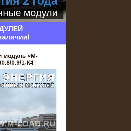
тия 2 года
очные модули
ДУЛЕЙ
наличии!
й модуль «M-
.8/0.9/1-К4