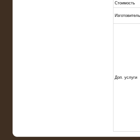
Стоимость
Изготовител
10.10.2015
Высоковольтные нагрузочные
модули 3 МВт и 6 МВт для нефтяной
компании
Доп. услуги
06.10.2015