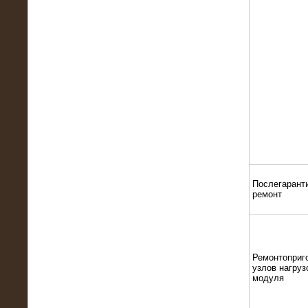
13.02.2016
Нагрузочный комплекс 8 МВт (10
МВА)
Послегарант
ремонт
Ремонтоприг
узлов нагруз
модуля