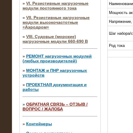
»
VI. Резистивные нагрузочные
Наименовани
модули постоянного тока
Мощность ак
»
VII. Резистивные нагрузочные
Напряжение,
модули высокочастотные
«Аэродром»
Шаг набора/
»
VIII. Судовые (морские)
нагрузочные модули 660-690 В
Род тока
»
РЕМОНТ нагрузочных модулей
(любых производителей)
»
МОНТАЖ и ПНР нагрузочных
устройств
»
ПРОЕКТНАЯ документация и
работы
»
ОБРАТНАЯ СВЯЗЬ – ОТЗЫВ /
ВОПРОС / ЖАЛОБА
10.04.2015
Аренда нагрузочного модуля 4 МВт,
10 кВ
»
Контейнеры