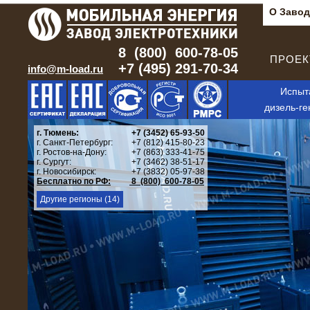
О Завод
8 (800) 600-78-05
ПРОЕКТ
+7 (495) 291-70-34
info@m-load.ru
Испыт
дизель-ге
г. Тюмень:
+7 (3452) 65-93-50
г. Санкт-Петербург:
+7 (812) 415-80-23
г. Ростов-на-Дону:
+7 (863) 333-41-75
г. Сургут:
+7 (3462) 38-51-17
г. Новосибирск:
+7 (3832) 05-97-38
Бесплатно по РФ:
8 (800) 600-78-05
Другие регионы (14)