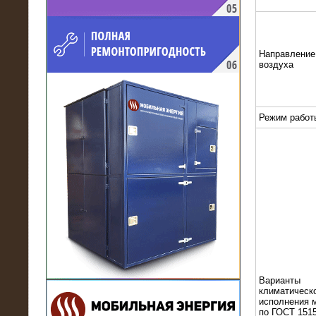
напряжением 10 кВ для
производственного предприятия
Направление
воздуха
Режим работ
21.03.2017
Комплектная трансформаторная
подстанция 6 МВА (морское
исполнение, IP56)
Варианты
климатическ
исполнения 
по ГОСТ 1515