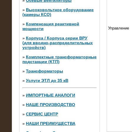
»
Осевые вентиляторы
»
Высоковольтное оборудование
(камеры КСО)
»
Компенсация реактивной
Управление
мощности
»
Корпуса / Корпуса серии ВРУ
(для вводно-распределительных
устройств)
»
Комплектные трансформаторные
подстанции (КТП)
28.02.2015
Нагрузочные модули 700 кВт (4
»
Трансформаторы
штуки)
»
Услуги ЭТЛ до 35 кВ
»
ИМПОРТНЫЕ АНАЛОГИ
»
НАШЕ ПРОИЗВОДСТВО
»
СЕРВИС ЦЕНТР
»
НАШИ ПРЕИМУЩЕСТВА