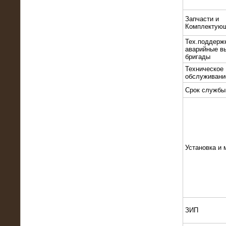
22.01.2016
Высоковольтный нагрузочный
Запчасти и
модуль 10 МВт с напряжением 6-10
Комплектую
кВ
Тех.поддерж
аварийные в
бригады
Техническое
обслуживани
Срок службы
Установка и 
15.10.2015
Высоковольтный нагрузочный
комплекс 60 МВт (6-10 кВ)
ЗИП