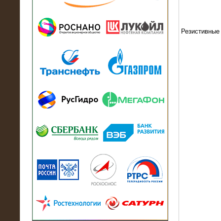
13.07.2018
Активно-реактивный нагрузочный
модуль в контейнере 2700 кВА на
Балтийский завод
Резистивные
22.06.2017
Активно-реактивные нагрузочные
модули 15 МВт (21,5 МВА) На Кубок
конфедераций