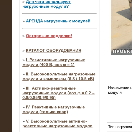
»
Для чего используют
нагрузочные модули?
»
АРЕНДА нагрузочных модулей
»
Осторожно подделки!
»
КАТАЛОГ ОБОРУДОВАНИЯ
»
I. Резистивные нагрузочные
модули (400 В, cos φ = 1)
»
II. Высоковольтные нагрузочные
модули и комплексы (6.3 / 10.5 кВ)
»
III. Активно-реактивные
Назначение н
модуля
нагрузочные модули (cos φ = 0,2 –
0.8/0.85/0.9/0.95)
»
IV. Реактивные нагрузочные
модули (только квар)
»
V. Высоковольтные активно-
реактивные нагрузочные модули
Тип нагрузоч