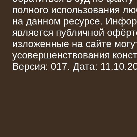
полного использования л
на данном ресурсе. Инфор
является публичной офёрт
10.04.2015
изложенные на сайте могут
Аренда нагрузочного модуля 4 МВт,
10 кВ
усовершенствования конст
Версия: 017. Дата: 11.10.20
28.02.2015
Нагрузочные модули 700 кВт (4
штуки)