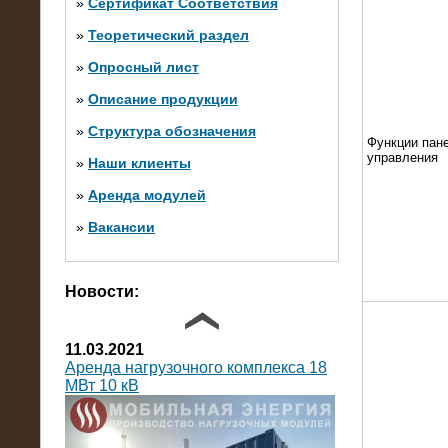
»
Сертификат Соответствия
»
Теоретический раздел
10.10.2014
»
Опросный лист
Нагрузочный комплекс 20 МВт в 2
яруса (напряжение 6-10 кВ)
»
Описание продукции
»
Структура обозначения
Функции пан
управления
»
Наши клиенты
»
Аренда модулей
»
Вакансии
Фото галерея
Новости:
11.03.2021
Аренда нагрузочного комплекса 18
МВт 10 кВ