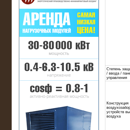
16.01.2017
Аренда нагрузочного комплекса 22
МВт (10 кВ) на газовое
месторождение
Степень защ
/ ввода / пан
управления
Конструкция
воздухозабор
устройств в
воздуха
17.10.2016
Резистивный высоковольтный
нагрузочный модуль 5 МВт