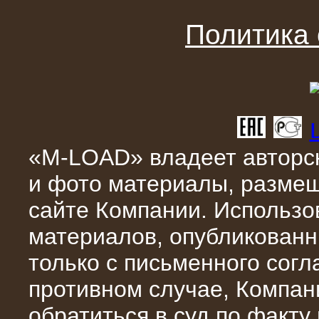
Поставка и монтаж нагрузочного
комплекса 18,5 МВт (6-10 кВ)
Политика
«M-LOAD» владеет авторск
и фото материалы, разме
08.05.2015
сайте Компании. Использо
Нагрузочный комплекс 18 МВт (6 кВ)
для газотурбинных генераторов
материалов, опубликованн
только с письменного сог
противном случае, Компан
обратиться в суд по факту